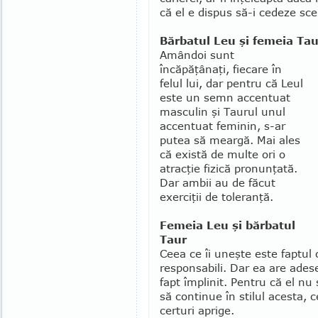
că el e dispus să-i cedeze s
Bărbatul Leu şi femeia Tau
Amândoi sunt
încăpăţânaţi, fiecare în
felul lui, dar pentru că Leul
este un semn accentuat
masculin şi Taurul unul
accentuat feminin, s-ar
putea să meargă. Mai ales
că există de multe ori o
atracţie fizică pronunţată.
Dar ambii au de făcut
exerciţii de toleranţă.
Femeia Leu şi bărbatul
Taur
Ceea ce îi uneşte este faptul 
responsabili. Dar ea are adese
fapt împlinit. Pentru că el n
să continue în stilul acesta, 
certuri aprige.