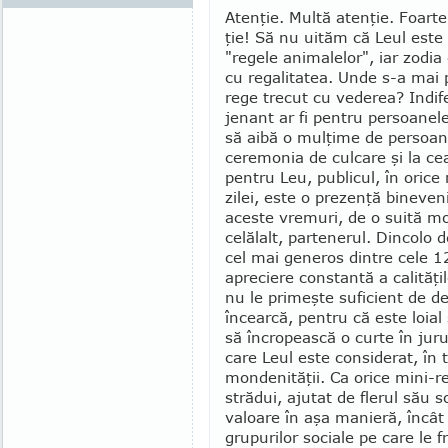
Atenţie. Multă atenţie. Foart
ţie! Să nu uităm că Leul est
"regele ani­malelor", iar zodia
cu re­ga­litatea. Unde s-a ma
rege trecut cu ve­derea? Indif
jenant ar fi pentru per­soa­nel
să aibă o mulţime de persoan
ceremonia de culcare şi la cea
pentru Leu, publicul, în oric
zilei, este o prezenţă bineven
aceste vremuri, de o suită mo
celălalt, partenerul. Din­colo 
cel mai generos dintre cele 1
apre­ciere constantă a calităţi
nu le primeşte suficient de de
încearcă, pentru că este loial 
să încropească o curte în juru
care Leul este considerat, în 
monde­ni­tăţii. Ca orice mini-r
strădui, ajutat de flerul său s
valoare în aşa manieră, în­cât
grupurilor sociale pe care le f