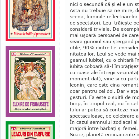
nici o secundă că şi el e un sta
Asta nu trebuie să ne mire, d
scena, luminile reflectoarelo
de spectatori. Leul trăieşte p
consideră triviale. De exemplu
mai uşoară persoanei de care 
seară gu­no­iul sau ştergând pr
utile, 90% dintre Lei con­si­d
nitatea lor. Leul se vede ma
gea­mul iubitei, cu o chitară 
iubita coboară să-l îmbrăţişez
cu­rioase ale întregii ve­cinăt
mo­ment dat), vine şi cu parte
leonin, care este cina ro­mant
doar pentru cei doi. Dar viaţa
gesturi. Ea este o suită de mo
timp, în timpul real, nu în cel
fului ar putea să conteze ma
spectaculoase, de celebrare a 
În cazul semnului zodiacal al 
majoră între bărbaţi şi femei
Soare, planetă emi­namente m