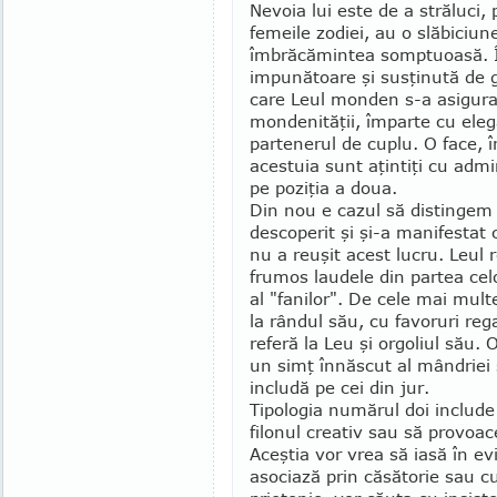
Nevoia lui este de a străluci, p
femeile zodiei, au o slăbiciune
îmbrăcămintea somptuoasă. Îi
impunătoare şi susţinută de g
care Leul mon­den s-a asigura
mon­denităţii, împarte cu eleg
partenerul de cuplu. O face, î
acestuia sunt aţintiţi cu admir
pe poziţia a doua.
Din nou e cazul să distingem î
desco­pe­rit şi şi-a manifestat 
nu a reuşit acest lucru. Leul 
fru­mos laudele din partea celo
al "fanilor". De cele mai mult
la rândul său, cu favoruri rega
referă la Leu şi orgoliul său. O
un simţ înnăscut al mândriei şi
includă pe cei din jur.
Tipologia numărul doi include 
filonul creativ sau să pro­voa­
Aceştia vor vrea să iasă în ev
asociază prin căsătorie sau cu