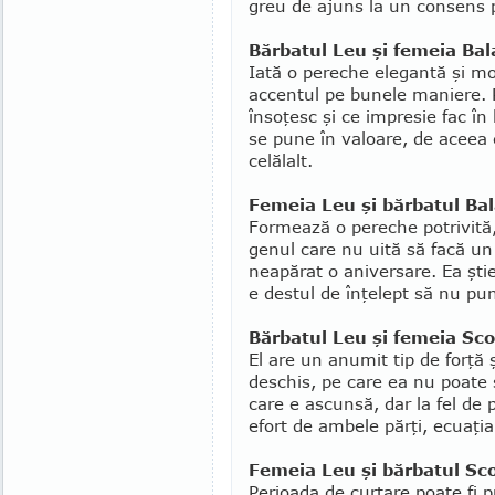
greu de ajuns la un consens pr
Bărbatul Leu şi femeia Bal
Iată o pereche elegantă şi mo
accentul pe bunele maniere.
însoţesc şi ce impresie fac în
se pune în valoare, de aceea 
celălalt.
Femeia Leu şi bărbatul Ba
Formează o pereche potrivită
genul care nu uită să facă un
neapărat o aniversare. Ea ştie
e destul de înţelept să nu pun
Bărbatul Leu şi femeia Sc
El are un anumit tip de forţă
deschis, pe care ea nu poate s
care e ascunsă, dar la fel de 
efort de ambele părţi, ecuaţi
Femeia Leu şi bărbatul Sc
Perioada de curtare poate fi