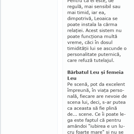
Pentru că el este, de
regulă, mai sensibil sau
mai timid, iar ea,
dimpotrivă, Leoaica se
poate instala la cârma
relaţiei. Acest sistem nu
poate funcţiona multă
vreme, căci în dosul
timidităţii lui se ascunde o
personalitate puternică,
care refuză tutelajul.
Bărbatul Leu şi femeia
Leu
Pe scenă, pot da excelent
împreună, în viaţa per­so­
nală, fiecare are nevoie de
scena lui, deci, s-ar pu­tea
ca aceasta să fie plină
de... scene. Ce îi poate le­
ga este faptul că pentru
amândoi "iubirea e un lu­
cru foarte mare" şi nu se