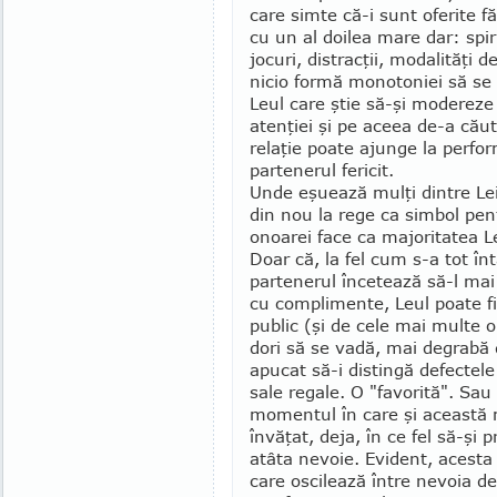
care simte că-i sunt oferite fă
cu un al doilea mare dar: spi­r
jocuri, distracţii, modalităţi
nicio formă monotoniei să se 
Leul care ştie să-şi modereze
atenţiei şi pe aceea de-a cău
relaţie poate ajunge la perform
partenerul fericit.
Unde eşuează mulţi dintre Lei
din nou la rege ca simbol pen
onoarei face ca majoritatea Lei
Doar că, la fel cum s-a tot în
partenerul încetează să-l mai 
cu compli­mente, Leul poate f
public (şi de cele mai multe or
dori să se vadă, mai degrabă 
apucat să-i distingă defectel
sale regale. O "favorită". Sau u
momentul în care şi această m
învăţat, deja, în ce fel să-şi
atâta nevoie. Evident, acesta 
care oscilează între nevoia de