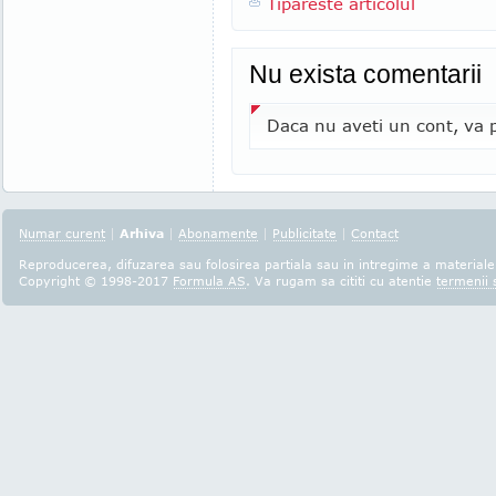
Tipareste articolul
Nu exista comentarii
Daca nu aveti un cont, va p
Numar curent
|
Arhiva
|
Abonamente
|
Publicitate
|
Contact
Reproducerea, difuzarea sau folosirea partiala sau in intregime a materialel
Copyright © 1998-2017
Formula AS
. Va rugam sa cititi cu atentie
termenii s