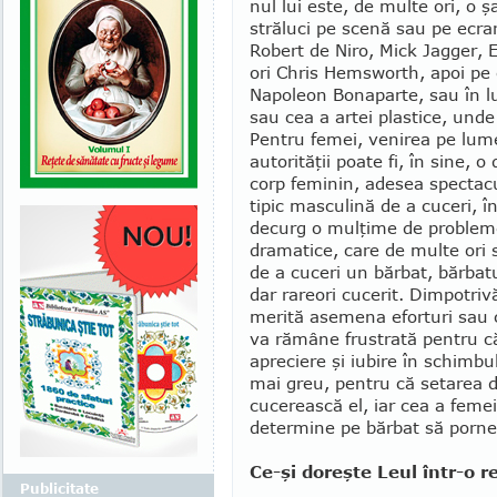
nul lui este, de multe ori, o ş
străluci pe scenă sau pe ecra
Robert de Niro, Mick Jagger,
ori Chris Hemsworth, apoi pe
Napoleon Bonaparte, sau în l
sau cea a artei plastice, und
Pentru femei, venirea pe lume
autorităţii poate fi, în sine, 
corp feminin, adesea spectac
tipic masculină de a cuceri, în
decurg o mulţime de probleme
dramatice, care de multe ori 
de a cuceri un bărbat, bărbatu
dar rareori cucerit. Dimpotriv
merită asemena eforturi sau ch
va ră­mâ­ne frustrată pentru că
apreciere şi iubire în schimbul
mai greu, pentru că setarea din
cucerească el, iar cea a femei
determine pe bărbat să porne
Ce-şi doreşte Leul într-o re
Publicitate