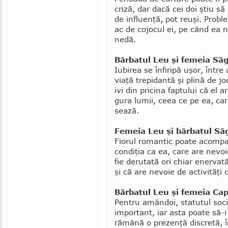
criză, dar dacă cei doi ştiu să
de influenţă, pot reuşi. Proble
ac de cojocul ei, pe când ea 
nedă.
Bărbatul Leu şi femeia Să
Iubirea se înfiripă uşor, între
viaţă trepidantă şi pli­nă de jo
ivi din pri­cina faptului că el
gura lumii, ceea ce pe ea, car
sează.
Femeia Leu şi bărbatul Să
Fiorul romantic poate acompa
condiţia ca ea, care are nevoi
fie derutată ori chiar enervat
şi că are nevoie de activităţi 
Bărbatul Leu şi femeia Cap
Pentru amândoi, statutul socia
important, iar asta poate să-
rămână o prezenţă discretă, în