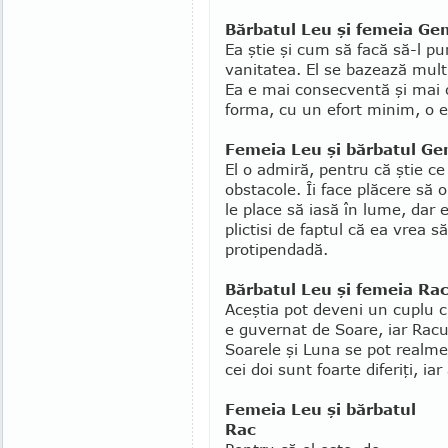
Bărbatul Leu şi femeia Ge
Ea ştie şi cum să facă să-l p
vanitatea. El se bazează mult pe
Ea e mai consecventă şi mai or
forma, cu un efort minim, o e
Femeia Leu şi bărbatul G
El o admiră, pentru că ştie ce
obstacole. Îi face plăcere să
le place să iasă în lume, dar 
plictisi de faptul că ea vrea s
protipendadă.
Bărbatul Leu şi femeia Ra
Aceştia pot deveni un cuplu c
e guvernat de Soare, iar Racu
Soarele şi Luna se pot realmen
cei doi sunt foarte diferiţi, i
Femeia Leu şi bărbatul
Rac