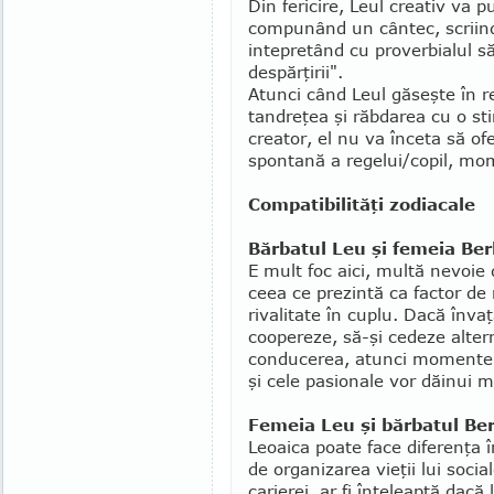
Din fericire, Leul creativ va p
compunând un cântec, scriind 
intepretând cu proverbialul s
despărţirii".
Atunci când Leul găseşte în re
tandreţea şi răbdarea cu o sti
creator, el nu va înceta să ofe
spontană a regelui/copil, mo
Compatibilităţi zodiacale
Bărbatul Leu şi femeia Be
E mult foc aici, multă nevoie 
ceea ce prezintă ca factor de r
rivalitate în cuplu. Dacă înva
coopereze, să-şi cedeze alter
conducerea, atunci momente
şi cele pasionale vor dăinui 
Femeia Leu şi bărbatul Be
Leoaica poate face diferenţa î
de organizarea vieţii lui social
carierei, ar fi înţeleaptă dacă