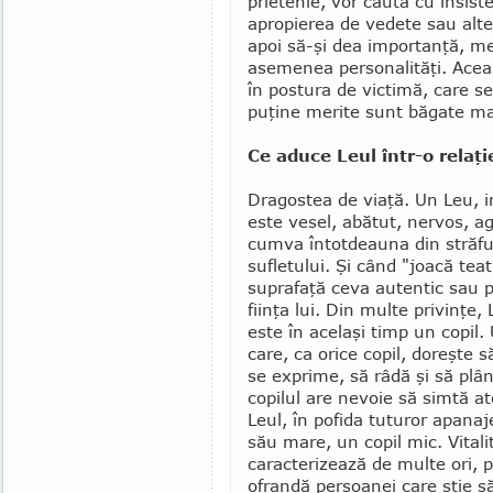
prietenie, vor căuta cu insist
apropierea de ve­de­te sau al
apoi să-şi dea importanţă, men
asemenea personalităţi. Aceas
în postura de vic­timă, care 
puţine merite sunt băgate ma
Ce aduce Leul într-o relaţi
Dragostea de viaţă. Un Leu, i
este vesel, abătut, nervos, ag
cumva întot­deauna din străf
sufletului. Şi când "joacă tea­
suprafaţă ceva autentic sau 
fiinţa lui. Din multe privinţe, 
este în acelaşi timp un copil. 
care, ca orice copil, doreşte s
se exprime, să râdă şi să plâ
copilul are nevoie să simtă ate
Leul, în pofida tuturor apanaj
său mare, un copil mic. Vitalit
caracterizează de multe ori, p
ofrandă persoanei care ştie să