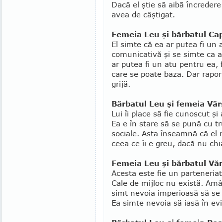
Dacă el ştie să aibă încredere
avea de câştigat.
Femeia Leu şi bărbatul Ca
El simte că ea ar putea fi un 
comunicativă şi se simte ca a
ar putea fi un atu pen­tru ea,
care se poate baza. Dar rapor
grijă.
Bărbatul Leu şi femeia Văr
Lui îi place să fie cunoscut şi
Ea e în stare să se pună cu tr
sociale. Asta înseamnă că el n
ceea ce îi e greu, dacă nu chi
Femeia Leu şi bărbatul Vă
Acesta este fie un parteneriat
Cale de mijloc nu există. Amân
simt nevoia imperioasă să se i
Ea simte nevoia să iasă în evi