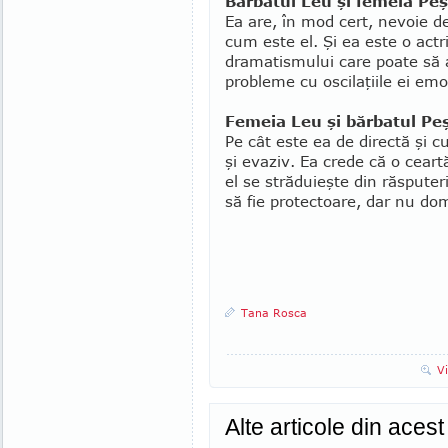
Bărbatul Leu şi femeia Peş
Ea are, în mod cert, nevoie d
cum este el. Şi ea este o actr
dramatismului care poate să a
probleme cu oscilaţiile ei emo
Femeia Leu şi bărbatul Peş
Pe cât este ea de directă şi cu
şi evaziv. Ea crede că o cear
el se străduieşte din răsputer
să fie protectoare, dar nu dom
Tana Rosca
V
Alte articole din aces