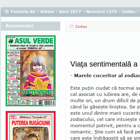
Formula AS
›
Arhiva
›
Anul 2017
›
Numarul 1276
›
Zodiac
›
Recomandari
Zodiac
Viaţa sentimentală 
- Marele cuceritor al zodiac
Este puţin ciudat că tocmai s
cal asociat cu iubirea are, de
multe ori, un drum dificil de 
când îşi găseşte liniştea. Se ş
este unul dintre marii cucerito
zodiacului, cel care intuieşte
momentul potrivit, pentru a 
romantic. Ştie cum să facă p
care este îndrăgostit să se s