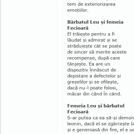
tem de exteriorizarea
emoţiilor.
Bărbatul Leu şi femeia
Fecioară
El trăieşte pentru a fi
lăudat şi admirat şi se
stră­duieşte cât se poate
de sincer să merite aceste
re­com­pense, după care
tânjeşte. Ea are un
dispozitiv înnăscut de
depistare a defectelor şi
greşelilor şi se ofileşte,
dacă nu-l poate folosi,
măcar din când în când.
Femeia Leu şi bărbatul
Fecioară
S-ar putea ca ea să-şi demon
leonin, dacă el se zgârceşte 
şi e generoasă din fire, el e 