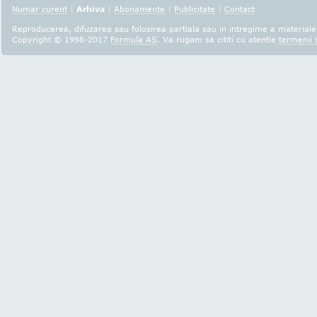
Numar curent
|
Arhiva
|
Abonamente
|
Publicitate
|
Contact
Reproducerea, difuzarea sau folosirea partiala sau in intregime a materialel
Copyright © 1998-2017
Formula AS
. Va rugam sa cititi cu atentie
termenii s