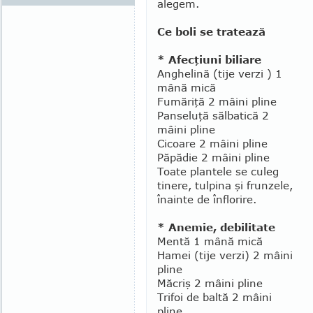
alegem.
Ce boli se tratează
* Afecţiuni biliare
Anghelină (tije verzi ) 1
mână mică
Fumăriţă 2 mâini pline
Panseluţă sălbatică 2
mâini pline
Cicoare 2 mâini pline
Păpădie 2 mâini pline
Toate plantele se culeg
tinere, tul­pina şi frunzele,
înainte de înflorire.
* Anemie, debilitate
Mentă 1 mână mică
Hamei (tije verzi) 2 mâini
pline
Măcriş 2 mâini pline
Trifoi de baltă 2 mâini
pline