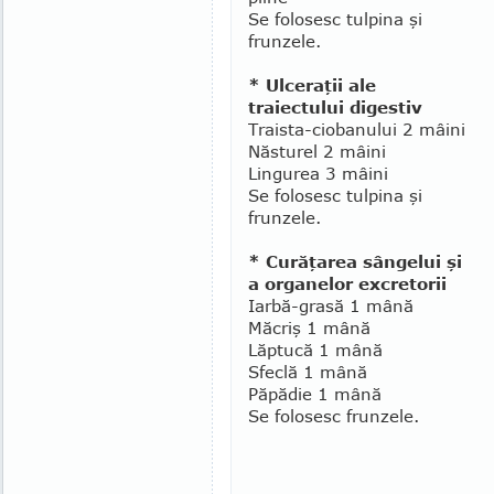
Se folosesc tulpina şi
frunzele.
* Ulceraţii ale
traiectului digestiv
Traista-ciobanului 2 mâini
Năsturel 2 mâini
Lingurea 3 mâini
Se folosesc tulpina şi
frunzele.
* Curăţarea sângelui şi
a organelor excretorii
Iarbă-grasă 1 mână
Măcriş 1 mână
Lăptucă 1 mână
Sfeclă 1 mână
Păpădie 1 mână
Se folosesc frunzele.