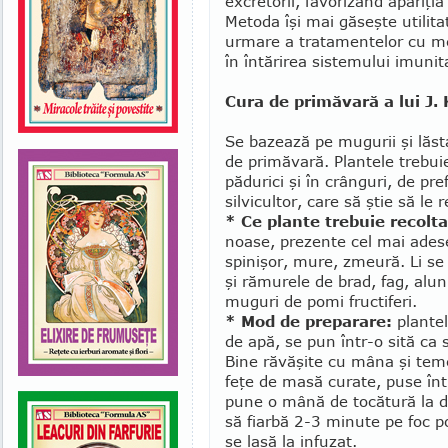
ex­cretorii, favorizând apa­­ri­ţia
Metoda îşi mai gă­seşte utilit
urmare a tratamentelor cu me­
în în­tă­rirea sis­temului imunit
Cura de primăvară a lui J.
Se bazează pe mugurii şi lăstar
de pri­mă­vară. Plantele trebuie
pădurici şi în crânguri, de pr
silvi­cultor, care să ştie să le 
* Ce plante trebuie recolta
noase, pre­zen­te cel mai adese
spinişor, mu­re, zmeu­ră. Li 
şi rămurele de brad, fag, alun,
mu­guri de pomi fructiferi.
* Mod de prepa­ra­re:
plantele
de apă, se pun în­tr-o sită ca
Bine răvăşite cu mâna şi teme
feţe de masă curate, puse într
pune o mână de to­cătură la doi
să fiarbă 2-3 minute pe foc pot
se lasă la in­­fuzat.