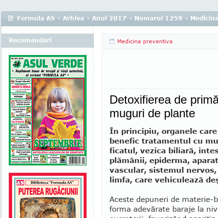
Formula AS
›
Arhiva
›
Anul 2017
›
Numarul 1259
›
Medicina
Recomandari
Medicina preventiva
Detoxifierea de primă
muguri de plante
În prin­ci­piu, organele care
benefic trata­men­tul cu mu
fica­tul, vezica bi­liară, in­tes
plămânii, epi­derma, aparat
vas­­cular, sistemul nervos,
limfa, care vehicu­lea­ză de
Aceste de­pu­neri de materie-b
forma ade­vărate baraje la niv