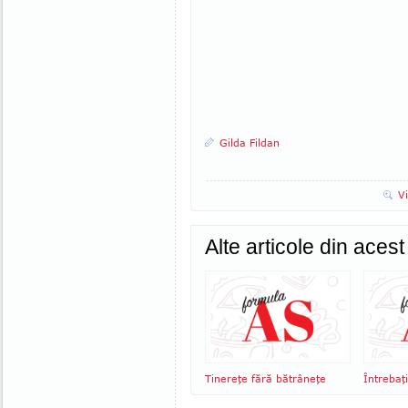
Gilda Fildan
V
Alte articole din aces
Tinereţe fără bătrâneţe
Întrebaţ