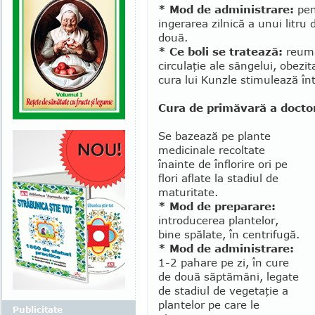
* Mod de administrare:
pen
ingerarea zilnică a unui litru
două.
* Ce boli se tratează:
reuma
circulaţie ale sângelui, obezit
cura lui Kunzle sti­mulează în­
Cura de primăvară a docto
Se bazează pe plante
medicinale recoltate
înainte de înflorire ori pe
flori aflate la stadiul de
maturitate.
* Mod de preparare:
introducerea plantelor,
bine spălate, în centrifugă.
* Mod de administrare:
1-2 pa­hare pe zi, în cure
de două săp­tămâni, le­gate
de stadiul de vege­ta­ţie a
plante­lor pe care le
Publicitate