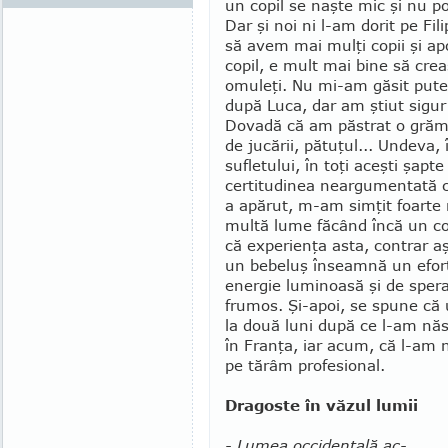
un copil se naşte mic şi nu poţ
Dar şi noi ni l-am dorit pe Fi
să avem mai mulţi copii şi a
copil, e mult mai bine să crea
omuleţi. Nu mi-am găsit puter
după Luca, dar am ştiut sigur
Dovadă că am păstrat o grăm
de jucării, pătuţul... Undeva, 
sufletului, în toţi aceşti şapt
certitudinea neargumentată că
a apărut, m-am simţit foarte
multă lume făcând încă un cop
că experienţa asta, contrar aşt
un bebeluş înseamnă un efort 
energie luminoasă şi de speran
frumos. Şi-apoi, se spune că un
la două luni după ce l-am năs
în Franţa, iar acum, că l-am 
pe tărâm pro­fesional.
Dragoste în văzul lumii
- Lumea occidentală ac­