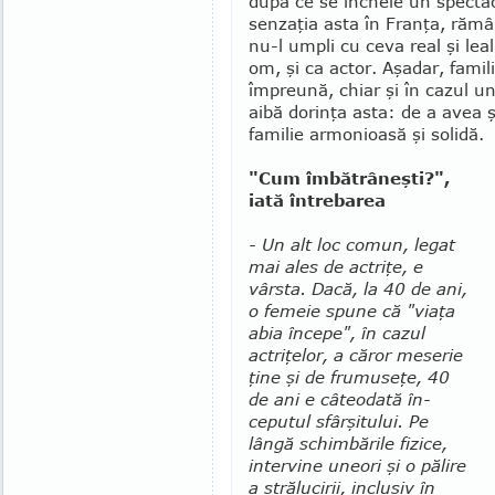
după ce se încheie un spectaco
senzaţia asta în Franţa, rămâi
nu-l umpli cu ceva real şi leal,
om, şi ca actor. Aşadar, famil
împreună, chiar şi în cazul un
aibă dorinţa asta: de a avea ş
familie armonioasă şi solidă.
"Cum îmbătrâneşti?",
iată întrebarea
- Un alt loc comun, legat
mai ales de actriţe, e
vârsta. Dacă, la 40 de ani,
o femeie spune că "via­ţa
abia începe", în cazul
actriţelor, a căror me­serie
ţine şi de frumuseţe, 40
de ani e câteodată în­
ceputul sfâr­şi­tului. Pe
lângă schimbările fizice,
intervine une­ori şi o pălire
a strălucirii, inclusiv în