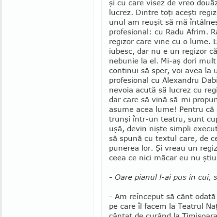
şi cu care visez de vreo două
lucrez. Dintre toţi aceşti regi
unul am reuşit să mă întâlne
profesional: cu Radu Afrim. 
regizor care vine cu o lume. E u
iu­besc, dar nu e un regizor c
nebunie la el. Mi-aş dori mul
continui să sper, voi avea l
pro­fesional cu Alexandru Dabi
nevoia acută să lucrez cu reg
dar care să vină să-mi propun
asume acea lume! Pen­­tru că 
trunşi într-un teatru, sunt cu
uşă, devin nişte simpli executa
să spu­nă cu textul care, de ce
punerea lor. Şi vreau un regiz
ceea ce nici măcar eu nu ştiu 
- Oare pianul l-ai pus în cui, 
- Am reînceput să cânt odată 
pe care îl facem la Teatrul N
cântat de curând la Timişoara