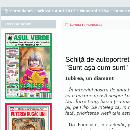
Formula AS
›
Arhiva
›
Anul 2017
›
Numarul 1254
›
Lumea 
Recomandari
Lumea romaneasca
Schiţă de autoport
"Sunt aşa cum sunt"
Iubirea, un diamant
- În interviul nostru de anul 
cu o bucurie uriaşă despre Lu
tău. Între timp, barza ţi-a m
pil, pe Filip. Să în­ţeleg că, 
faţă, prio­ri­ta­tea vieţii tale es
- Da. Familia e, într-adevăr, 