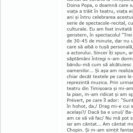
Doina Popa, o doamnă care iub
viaţa a trăit în teatru, viaţa e
ani şi întru ce­lebrarea acestui
serie de spectacole-recital, cu 
culturale. Eu am fost invitat
genstern, în spectacolul "Trei
de 30-45 de minute, dar nu un 
care să aibă o tuşă personal
a actorului. Sincer îţi spun, a
săptămâni întregi n-am dormi
bându-mă cum să alcătuiesc re
oamenilor... Şi aşa am realizat
chiar decât textele pe care l
repre­zintă muzi­ca. Prin urma
teatru din Timişoara şi mi-am
la pian, m-am ridicat şi am s
Prévert, pe care îl ador: "Su
în hohot, da./ Drag mi-e cui 
acelaşi?/ Dacă ba e unul/ Ba-
am ce să vă fac/ Nu mă pot s
iar am cântat... Am cântat mul
Chopin. Şi m-am simţit fanta