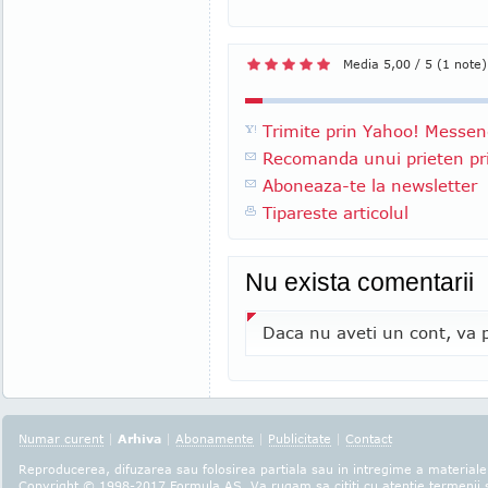
Media 5,00 / 5 (1 note)
Trimite prin Yahoo! Messen
Recomanda unui prieten pri
Aboneaza-te la newsletter
Tipareste articolul
Nu exista comentarii
Daca nu aveti un cont, va p
Numar curent
|
Arhiva
|
Abonamente
|
Publicitate
|
Contact
Reproducerea, difuzarea sau folosirea partiala sau in intregime a materialel
Copyright © 1998-2017
Formula AS
. Va rugam sa cititi cu atentie
termenii s