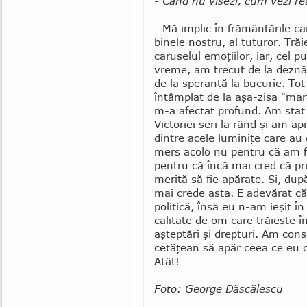
- Când nu visezi, cum vezi re
- Mă implic în frământările ca
binele nostru, al tuturor. Trăi
caruselul emoţiilor, iar, cel p
vreme, am trecut de la deznăd
de la speranţă la bucurie. Tot
întâmplat de la aşa-zisa "ma
m-a afectat profund. Am stat 
Victoriei seri la rând şi am ap
dintre acele luminiţe care a
mers acolo nu pentru că am fo
pentru că încă mai cred că pri
merită să fie apărate. Şi, du
mai crede asta. E adevărat că
politică, însă eu n-am ieşit în 
calitate de om care trăieşte în
aşteptări şi drepturi. Am cons
cetă­ţean să apăr ceea ce eu co
Atât!
Foto: George Dăscălescu