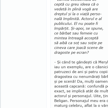
ceptă cu greu ideea că o
vedetă în plină vogă are
drep­tul şi la o viaţă per­so­
nală împlinită. Actorul e al
publicului. El nu poate fi
îm­părţit. Şi-apoi, se spune,
ce bărbat sau femeie cu
min­tea întrea­gă acceptă
să aibă ca soţ sau soţie pe
cineva care joacă scene de
dragoste pe ecran?
- Şi când te gândeşti că Meryl
iau un exemplu, are o căsnic
patruzeci de ani şi pa­tru copii
dragostea cu nenumăraţi bărb
şi pe scenă! Da, mulţi oameni
aceas­tă capcană: confundă pe
exact, se implică atât de mul
actorul şi personajul. Uite, ţ
Beligan. Perso­najul meu era 
maturg celebru, aflat la o vârs