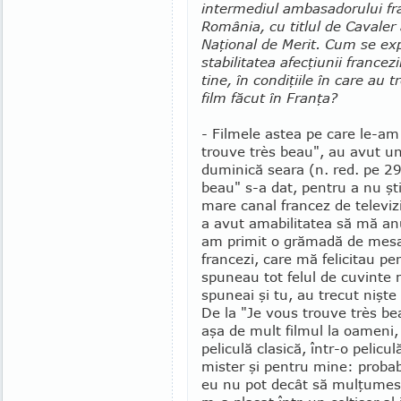
intermediul ambasa­do­rului f
România, cu titlul de Cavaler 
Naţional de Merit. Cum se exp
stabilitatea afecţiunii francezi
tine, în condiţiile în care au 
film făcut în Franţa?
- Filmele astea pe care le-am 
trouve très beau", au avut un
duminică seara (n. red. pe 29
beau" s-a dat, pentru a nu şt
mare canal francez de televi
a avut amabilitatea să mă anu
am pri­mit o grămadă de mesaj
francezi, care mă felicitau p
spuneau tot felul de cuvinte 
spuneai şi tu, au trecut nişte
De la "Je vous trouve très be
aşa de mult filmul la oameni,
peliculă clasică, într-o peli
mister şi pentru mine: probabil
eu nu pot decât să mulţumesc 