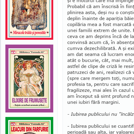
şi e mo­torul care mă împinge
Probabil că am înscrisă în fii
plinirea asta, deşi nu o con­ş
deplin înainte de apariţia băieţ
copilăria mea a fost marcată d
unei familii extrem de unite. F
ceva ce am de­prins încă de l
convinsă acum că, în absenţa co
cumva dezechili­bra­tă. A şi e
am dat seama că lucram enor
atât o bucurie, cât, mai mult,
astfel de clipe de criză le res
patruzeci de ani, realizezi că 
(spre care mergem toţi, numa
profesia ta, pentru care sa­cri
fragilizeze, mai ales în cazul
am început să simt profund nev
unei iubiri fără margini.
- Iubirea publicului nu "încăl
- Iubirea publicului se cuantif
perioadă sau alta, iar valoarea