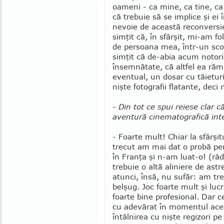
oameni - ca mine, ca tine, c
că tre­buie să se implice şi ei
nevoie de această reconversi
simţit că, în sfârşit, mi-am fo
de per­soana mea, într-un sc
simţit că de-abia acum noto­ri
însem­nătate, că altfel ea ră
eventual, un dosar cu tăieturi 
nişte fotografii flatante, deci 
- Din tot ce spui reiese clar c
aventură cine­ma­tografică int
- Foarte mult! Chiar la sfârşit
trecut am mai dat o probă pe
în Franţa şi n-am luat-o! (râd
trebuie o altă aliniere de ast
atunci, însă, nu sufăr: am tre
belşug. Joc foarte mult şi luc
foarte bine profesional. Dar 
cu adevărat în momentul ace
întâlnirea cu nişte regizori pe