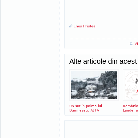
Ines Hristea
V
Alte articole din aces
Un sat în palma lui
România 
Dumnezeu: AITA
Laude fă