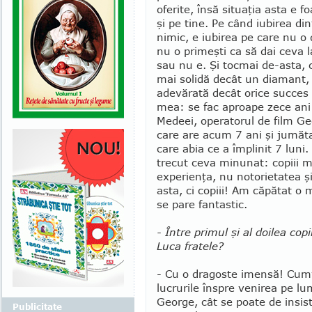
oferite, însă situaţia asta e fo
şi pe tine. Pe când iubirea din
nimic, e iubirea pe care nu o 
nu o primeşti ca să dai ceva l
sau nu e. Şi tocmai de-asta, c
mai solidă decât un dia­mant,
ade­vărată decât orice succes 
mea: se fac aproa­pe zece ani
Medeei, ope­ratorul de film Ge
care are acum 7 ani şi ju­mă­ta
care abia ce a împlinit 7 luni
trecut ceva minunat: copiii m-
experienţa, nu notorietatea şi
asta, ci copiii! Am căpătat o 
se pare fantastic.
- Între primul şi al doilea cop
Luca fratele?
- Cu o dragoste imensă! Cumva
lucrurile înspre venirea pe lum
George, cât se poate de insist
Publicitate