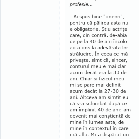
profesie...
- Ai spus bine "uneori",
pentru că pălirea asta nu
e obligatorie. Ştiu actriţe
care, din contră, de-abia
de pe la 40 de ani încolo
au ajuns la adevărata lor
strălucire. În ceea ce mă
priveşte, simt că, sincer,
conturul meu e mai clar
acum decât era la 30 de
ani. Chiar şi fizicul meu
mi se pare mai definit
acum decât la 27-30 de
ani. Altceva am simţit eu
că s-a schimbat după ce
am împlinit 40 de ani: am
devenit mai conştientă de
mine în lumea asta, de
mine în contextul în care
mă aflu. Mi-a dispărut un