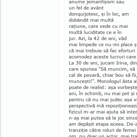
anume jemanfişism sau
un fel de avânt
donquijotesc, şi în loc, am
dobândit mai multă
raţiune, care vede cu mai
multă luciditate ce e în
jur. Azi, la 42 de ani, văd
mai limpede ce nu-mi place ş
că mai trebuie să fac eforturi
acomodez aceste lucruri care
La 30 de ani, jucam Irina, din
care spunea "Să muncim, să 
cal de povară, chiar bou să fi
munceşti!". Monologul ăsta al
poate de realist: aşa vorbeşte
ani, în schimb, nu mai pot şi 
pentru că nu mai judec aşa vi
perspectivă mă repo­ziţio­neaz
fizicul m-ar mai ajuta să inte
n-aş mai putea să le joc sincer
am depăşit etapa aceea. De-a
tranziţie către roluri de fem
om, nu doar un actor, mai tra