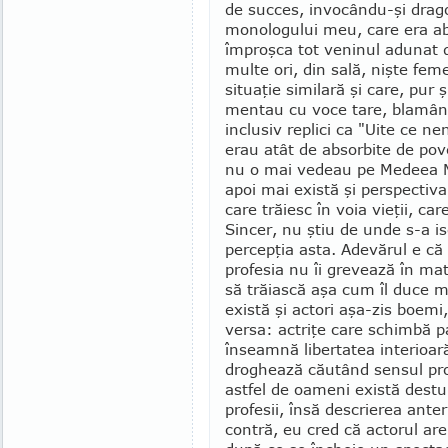
de succes, invocându-şi drago
monologului meu, care era a
împroşca tot veninul adunat d
multe ori, din sală, nişte fem
situaţie si­milară şi care, pur
mentau cu voce tare, bla­mâ
inclusiv replici ca "Ui­te ce n
erau atât de absorbite de pove
nu o mai vedeau pe Medeea Ma
apoi mai există şi perspectiva
care trăiesc în voia vieţii, car
Sincer, nu ştiu de unde s-a 
percepţia asta. Adevărul e că a
pro­fesia nu îi gre­vează în ma
să trăiască aşa cum îl duce mi
există şi actori aşa-zis boem
versa: actriţe care schimbă pa
înseamnă libertatea interioară
droghează căutând sensul prof
astfel de oameni există destui
profesii, însă descrierea anter
contră, eu cred că actorul are