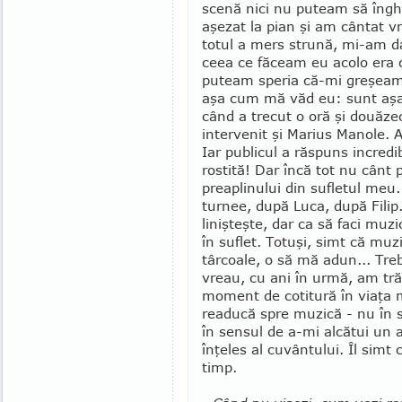
scenă nici nu puteam să îng
aşezat la pian şi am cântat 
totul a mers strună, mi-am d
ceea ce făceam eu acolo era o
puteam speria că-mi greşeam 
aşa cum mă văd eu: sunt aş
când a trecut o oră şi douăze
intervenit şi Marius Manole. A
Iar publicul a răspuns incred
rostită! Dar încă tot nu cânt
preaplinului din sufletul meu. 
turnee, după Luca, după Filip.
linişteşte, dar ca să faci muz
în suflet. Totuşi, simt că muz
târcoale, o să mă adun... Treb
vreau, cu ani în urmă, am tră
moment de cotitură în viaţa
readucă spre muzică - nu în s
în sensul de a-mi alcătui un 
înţeles al cuvântului. Îl simt 
timp.