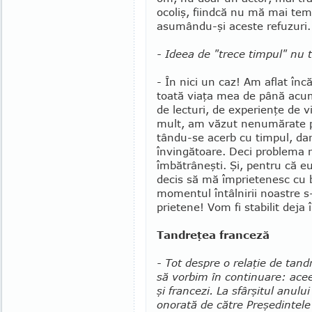
ocoliş, fiindcă nu mă mai tem
asumându-şi aceste refuzuri.
- Ideea de "trece timpul" nu t
- În nici un caz! Am aflat încă
toată viaţa mea de până acum
de lecturi, de ex­perienţe de 
mult, am văzut nenumărate pe
tându-se acerb cu timpul, dar
învingătoare. Deci problema n
îmbătrâneşti. Şi, pentru că 
decis să mă împrietenesc cu b
momentul întâlnirii noastre s
prietene! Vom fi stabilit deja 
Tandreţea franceză
- Tot despre o relaţie de tand
să vorbim în continuare: acee
şi francezi. La sfârşitul anului
onorată de către Pre­şedintele