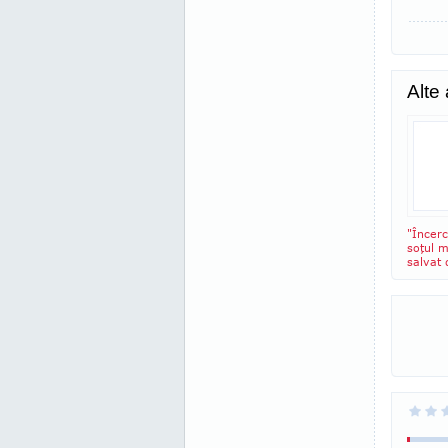
Alte
"Încerc
soţul 
salvat