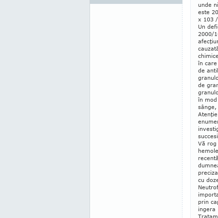
unde ni
este 2
x 103 /
Un defi
2000/1
afecţiu
cauzată
chimice
în care
de anti
granulo
de gra
gra­nul
în mod 
sânge, 
Atenţie
enumer
investi
succesi
Vă rog 
hemole
recentă
dumneav
preciza
cu doze
Neutrof
importa
prin ca
ingera 
Tratame