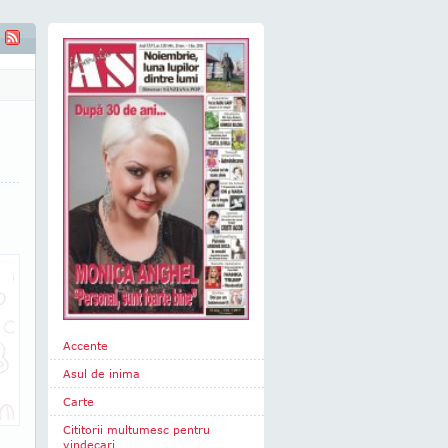
 sept" - Răspuns pentru ANCA - Sibiu, F. AS nr. 1239
Accente
Asul de inima
Carte
Cititorii multumesc pentru
vindecari