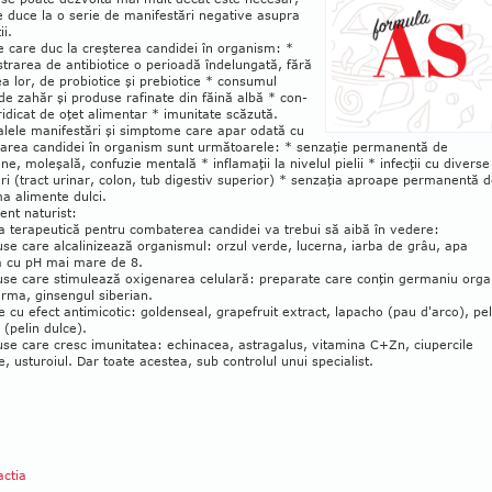
 duce la o serie de manifestări negative asupra
ii.
 care duc la creşterea can­didei în orga­nism: *
trarea de antibiotice o perioadă în­delungată, fără
a lor, de probiotice şi pre­bio­tice * consumul
 de zahăr şi produse rafinate din făină albă * con­
idicat de oţet alimentar * imu­nitate scăzută.
alele manifestări şi simptome care apar odată cu
rarea candidei în organism sunt urmă­toarele: * senzaţie permanentă de
une, moleşală, confuzie mentală * inflamaţii la nivelul pielii * infecţii cu diverse
ări (tract urinar, co­lon, tub digestiv superior) * senzaţia aproape per­manentă 
a alimente dulci.
nt naturist:
 terapeutică pentru combaterea candidei va trebui să aibă în vedere:
se care alcalinizează organismul: orzul verde, lucerna, iarba de grâu, apa
na cu pH mai mare de 8.
se care stimulează oxigenarea celula­ră: preparate care conţin germaniu orga
rma, ginsengul siberian.
e cu efect antimicotic: goldenseal, grape­fruit extract, lapacho (pau d'arco), pel
ă (pelin dulce).
se care cresc imunitatea: echinacea, astragalus, vitamina C+Zn, ciupercile
e, usturoiul. Dar toate acestea, sub controlul unui specialist.
ctia