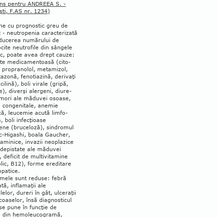
ns pentru ANDREEA S. -
ti, F.AS nr. 1234)
ne cu prognostic greu de
 - neu­tro­­penia caracterizată
educerea numărului de
cite neutrofile din sângele
ric, poate avea drept cauze:
ate medicamentoasă (cito­
, proprano­lol, metamizol,
azonă, fe­no­tia­zină, derivaţi
ilină), boli virale (gri­pă,
e), diverşi alergeni, diu­re­
umori ale mă­duvei osoase,
e congenitale, anemie
ică, leucemie acută lim­fo­
ă, boli infecţioase
ene (bruceloză), sindromul
-Hi­gashi, boala Gaucher,
staminice, invazii neoplazice
edepistate ale măduvei
 deficit de multivitamine
olic, B12), forme ereditare
opatice.
mele sunt reduse: febră
ă, infla­maţii ale
elor, dureri în gât, ulceraţii
coaselor, însă diagnosticul
se pune în funcţie de
le din hemoleucogramă,