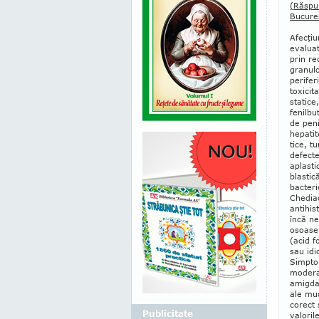
(Răspu
Bucureş
Afecţiu
evaluat
prin r
granulo
peri­fe
toxicit
statice
fenilbut
de penic
hepatit
tice, t
defect
aplas­t
blastic
bacteri
Chediac
anti­hi
încă n
osoase,
(acid f
sau idi
Simpto
moderat
amigdal
ale mu­
corect 
Publicitate
valori