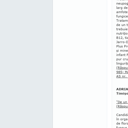
neupoge
larg de
amfoter
fungice
Tratame
de un t
trebuie
nutriţio
B12, ti
Jarro-
Plus Pr
şi mine
infant 
pur cru
linguri
(Răspu
985; M
AS nr.
ADRIAN
Timişo
"De un 
(Răspu
Candid
în orga
de flor
fungus