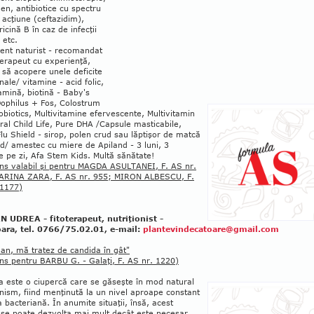
n, antibio­tice cu spectru
 acţiune (ceftazidim),
icină B în caz de infecţii
 etc.
nt naturist - reco­man­dat
erapeut cu expe­rienţă,
 să acopere unele deficite
­nale/ vitamine - acid folic,
a­mină, biotină - Baby's
Dophilus + Fos, Colostrum
obiotics, Multi­vitamine efer­ves­cente, Multivita­min
­ral Child Life, Pure DHA /Capsule masticabile,
Flu Shield - sirop, polen crud sau lăptişor de matcă
d/ ames­tec cu miere de Apiland - 3 luni, 3
ţe pe zi, Afa Stem Kids. Multă sănătate!
ns valabil şi pentru MAGDA ASUL­TANEI, F. AS nr.
ARINA ZARA, F. AS nr. 955; MIRON ALBESCU, F.
 1177)
 UDREA - fitoterapeut, nutriţionist -
ara, tel. 0766/75.02.01, e-mail:
plantevindecatoare@gmail.com
an, mă tratez de candida în gât"
ns pentru BARBU G. - Galaţi, F. AS nr. 1220)
a este o ciupercă care se găseşte în mod natural
nism, fiind menţinută la un nivel aproape constant
a bacteriană. În anumite situaţii, însă, acest
 se poate dezvolta mai mult decât este necesar,