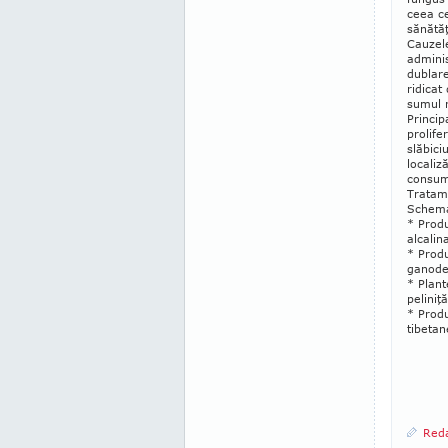
ceea ce
sănătăţ
Cauzele
adminis
dublare
ridicat
sumul r
Princip
prolife
slăbici
localiz
consum
Tratame
Schema
* Produ
alcali
* Produ
gano­de
* Plant
peliniţ
* Produ
tibetan
Reda