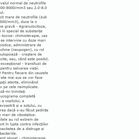
­velul normal de neutrofile
000-8000/mm3 sau 2.0-8.0
ul.
cit mare de neutrofile (sub
000/mm3), duce la o
ne gravă - Agranulocitoza,
 în special de substanţe
 toxice: chimio­terapie, caz
 se intervine cu doze mari
biotice, administrare de
chine (neupo­gen), cu rol
nulopoieză - creştere de
ocite, sau, când este posibil,
excepţional - transfuzii de
pentru salvarea vieţii.
! Pentru fiecare din cauzele
ate mai sus se vor face
gaţii atente, eliminând
v pe cele neimplicate.
să-mi trimiteţi
ucograma com­ple­tă
 a copilului, a
oastră şi a so­ţului, cu
rea dacă s-au făcut şedinţe
 mari de citostatice.
ilele au rol extrem de
nt în lupta contra infecţiilor
pacitatea de a distruge şi
bacteriile.
nt alopat - chi­mioterapie,