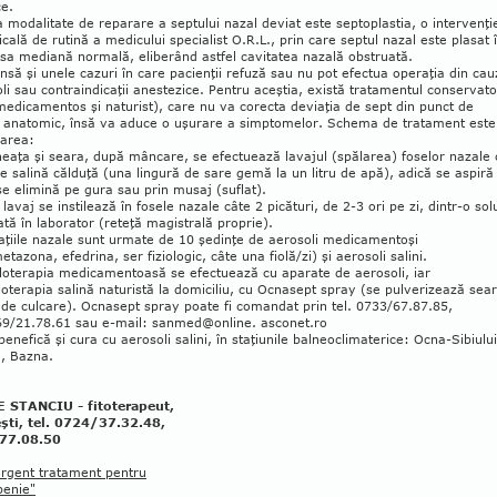
ce.
 modalitate de repa­rare a septului nazal deviat este septo­plastia, o intervenţi
­gicală de rutină a medicului specialist O.R.L., prin care sep­tul nazal este plasat 
 sa mediană nor­mală, eliberând astfel cavitatea nazală obstrua­tă.
însă şi unele cazuri în care pacienţii refuză sau nu pot efectua operaţia din cau
li sau contraindicaţii aneste­zice. Pen­tru aceştia, există tra­tamentul con­servato
me­­dicamentos şi na­turist), care nu va corecta deviaţia de sept din punct de
 anatomic, însă va aduce o uşurare a simptomelor. Schema de tratament este
a­rea:
eaţa şi seara, după mâncare, se efec­tuea­ză lavajul (spălarea) foselor nazale 
ie salină călduţă (una lingură de sare gemă la un litru de apă), adică se aspiră
se elimină pe gura sau prin musaj (suflat).
lavaj se instilează în fosele nazale câte 2 picături, de 2-3 ori pe zi, dintr-o sol
tă în laborator (reteţă magistrală proprie).
laţiile nazale sunt urmate de 10 şedinţe de aerosoli medicamentoşi
tazona, efe­drina, ser fiziologic, câte una fiolă/zi) şi aerosoli sa­lini.
oterapia medicamentoasă se efec­tuea­ză cu aparate de aerosoli, iar
oterapia salină naturistă la domiciliu, cu Ocnasept spray (se pulverizează sea
 de culcare). Ocnasept spray poate fi comandat prin tel. 0733/67.87.85,
69/21.78.61 sau e-mail: sanmed@online. asconet.ro
benefică şi cura cu aerosoli salini, în sta­ţiunile balneoclimaterice: Ocna-Sibiului
, Bazna.
 STANCIU - fitoterapeut,
şti, tel. 0724/37.32.48,
77.08.50
urgent tratament pentru
penie"