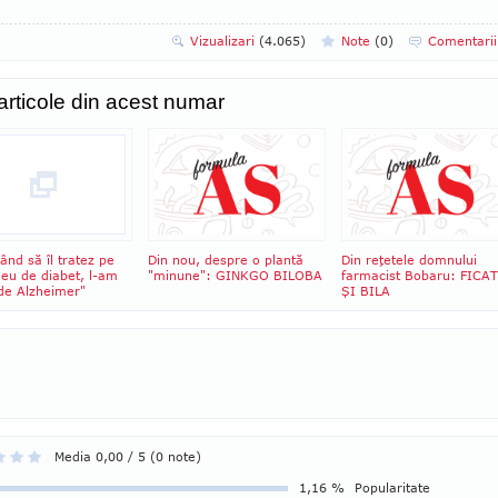
Vizualizari
(4.065)
Note
(
0
)
Comentari
 articole din acest numar
ând să îl tratez pe
Din nou, despre o plantă
Din reţetele domnului
meu de diabet, l-am
"minune": GINKGO BILOBA
farmacist Bobaru: FICA
 de Alzheimer"
ŞI BILA
Media 0,00 / 5 (0 note)
1,16 %
Popularitate