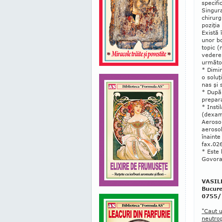
specifi
Singura
chi­rur
poziţia
Există 
unor bo
topic (
vedere
urmă­to
* Dimin
o soluţ
nas şi 
* După 
prepara
* Insti
(dexame
Aerosol
aerosol
înainte
fax.02
* Este 
Govora
VASILE
Bucure
0755/
"Caut 
neutro