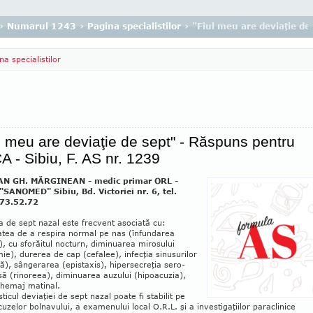
›
Numarul 1243
›
Pagina specialistilor
› "Fiul meu are deviaţie de
na specialistilor
l meu are deviaţie de sept" - Răspuns pentru
 - Sibiu, F. AS nr. 1239
OAN GH. MĂRGINEAN - medic primar ORL -
 "SANOMED" Sibiu, Bd. Victoriei nr. 6, tel.
73.52.72
a de sept nazal este frecvent asociată cu:
tatea de a respira normal pe nas (înfundarea
), cu sforăitul nocturn, dimi­nua­rea mi­rosului
ie), durerea de cap (ce­falee), infecţia sinu­su­rilor
tă), sân­gerarea (epistaxis), hiper­secreţia se­ro-
ă (rinoreea), diminuarea au­zului (hi­po­acuzia),
 hemaj matinal.
ticul deviaţiei de sept nazal poa­te fi stabilit pe
uzelor bolna­vului, a examenului local O.R.L. şi a investigaţiilor pa­raclinice