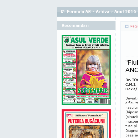
Formula AS
›
Arhiva
›
Anul 2016
Recomandari
Pagi
"Fiu
ANCA
Dr. I
C.M.I.
0722/
Deviaţi
dificul
nasului
(hiposm
(sinuzi
mu­coas
tuse şi
Diagnos
baza ac