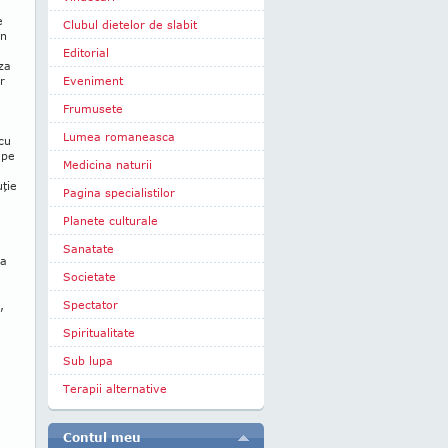
e
Clubul dietelor de slabit
în
Editorial
za
r
Eveniment
Frumusete
Lumea romaneasca
cu
 pe
Medicina naturii
uţie
Pagina specialistilor
Planete culturale
Sanatate
ra
Societate
Spectator
,
Spiritualitate
Sub lupa
Terapii alternative
Contul meu