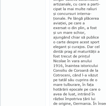
artiza­nale, cu care a par­ti­
ci­pat la mai multe raliuri
şi concursuri inter­na­
ţionale. Pe lângă plăcerea
aviaţiei, pe care a
exersat-o din plin, a fost
şi un mare schior,
ajungând chiar să publice
o carte despre acest sport
elegant şi curajos. Dar cel
din­tâi prag al maturităţii a
fost trecut de prinţul
Nicolae în vara anului
1916, înaintea istoricului
Con­siliu de Coroană de la
Cotroceni, când l-a văzut
pe tatăl său cuprins de o
mare tulburare, în faţa
hotărârii epocale pe care o
avea de luat, intrând în
război împo­triva ţării lui
de origine, Germania. În înse