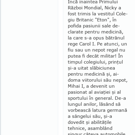
Încă înaintea Primului
Răz­boi Mon­dial, Nicky a
fost trimis la vestitul Cole­
giu Britanic "Eton", în
pofida pasiunii sale de­
clarate pentru medicină,
la care s-a opus bătrânul
rege Carol I. Pe atunci, un
fiu sau un nepot regal nu
putea fi decât militar! În
timpul colegiului, prinţul
şi-a uitat slăbiciunea
pentru medicină şi, ai­
doma viitorului său nepot,
Mihai I, a de­venit un
pasionat al aviaţiei şi al
sportului în general. De-a
lungul anilor, lăsând să
vorbească latura germană
a sân­ge­lui său, şi-a
dovedit şi abilităţile
tehnice, asam­blând
singur câteva automobile