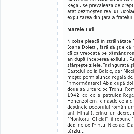
Regal, se prevalea­ză de dreptu
atât dezmoştenirea lui Nicolae, 
expul­zarea din ţară a fratelui
Marele Exil
Nicolae pleacă în străinătate
Ioa­na Doletti, fără să ştie că
călca vreodată pe pă­mânt ro
an după începerea exilu­lui, Re
sfârşeşte zilele, însingurată şi 
Castelul de la Balcic, dar Nico
meşte per­misiunea regală de 
înmormân­tare! Abia după doi 
doua sa urcare pe Tro­nul Ro­mâ
1942, cel de-al patrulea Rege
Hohenzollern, dinas­tie ce a di
destinele poporu­lui român ti
ani, Mihai I, printr-un decret 
"Monitorul Oficial", îl repune î
depline pe Prinţul Nicolae. Da
târziu...