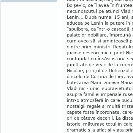
Bolşe­vic, ce îl avea în frunte
necunoscutul pe atunci Vla­dim
Lenin... După numai 15 ani, sf
aducea pe Lenin la putere în 
"spulbera, ca într-o cas­cadă, 
palatelor nobi­liare, împreună
cum avea să-şi amintească pu
dintre prim-miniştrii Regatul
jucase deseori micul prinţ Nic
confundat cu însăşi istoria s
jumătate de veac de la ceremo
Nicolae, prinţul de Hohen­zolle
dincolo de Cortina de Fier, av
botezarea Marii Ducese Maria, 
Vladimir - unici supra­vieţuit
asupra familiei impe­riale rus
într-o atmosferă în care bucu
nostalgii regale şi multă tris
capete foste încoronate, care-
ori de câteva de­cenii. La dis
istoriei măturase to­tul în cal
dramatic s-a aflat şi viaţa pr