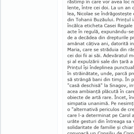
răs­­timp în care vor avea loc 
len­te, între cei doi. La un an 
lea, Ni­colae se îndrăgosteşte d
din Tohanii Buzăului. Prinţul 
încălca eticheta Casei Regale ş
acte în regu­lă, expunându-se r
de a decădea din drepturile p
amânat câţiva ani, datorită in
Maria, care se străduia din ră
cei doi fii ai săi. Adevăratul m
şi al expulzării sale din ţară a 
Prinţul îşi îndepli­nea punctual
în străinătate, unde, parcă pre
să strân­gă bani din timp. În p
"casă des­chisă" la Snagov, in­vi
acea am­bianţă plăcută în car
obiecte de artă rare. Încet, înc
simpatia unanimă. Pe nesimţit
o "alter­na­tivă periculos de cr
care l-a deter­mi­nat pe Carol 
urâte gesturi din întreaga sa 
soli­da­ritate de familie şi ch
convoacă un Consiliu de Co­ro