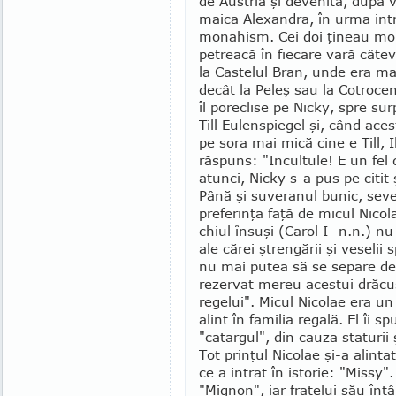
de Austria şi devenită, după 
maica Alexandra, în urma intră
monahism. Cei doi ţineau mor
petreacă în fiecare vară cât
la Cas­telul Bran, unde era ma
decât la Peleş sau la Cotrocen
îl poreclise pe Nicky, spre sur
Till Eulenspiegel şi, când aces
pe sora mai mică cine e Till, I
răspuns: "Incultule! E un fel 
atunci, Nicky s-a pus pe citit
Până şi suveranul bunic, sever
preferinţa faţă de micul Nico
chiul însuşi (Carol I- n.n.) nu
ale cărei ştrengării şi veselii
nu mai putea să se separe de
rezervat mereu acestui drăcu­
regelui". Micul Nicolae era u
alint în familia regală. El îi 
"catargul", din cauza staturii
Tot prinţul Nicolae şi-a alint
ce a in­trat în istorie: "Missy
"Mignon", iar frate­lui său întâ