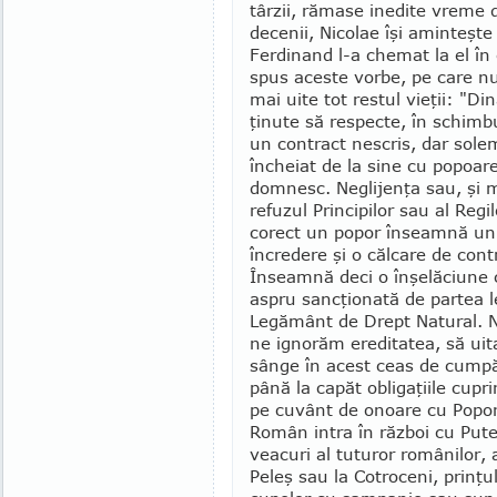
târzii, rămase inedite vreme 
decenii, Nicolae îşi amin­teşt
Ferdinand l-a chemat la el în 
spus aceste vorbe, pe care nu
mai uite tot restul vieţii: "Din
ţinute să respecte, în schimbul
un contract nescris, dar solem
încheiat de la sine cu popoar
domnesc. Neglijenţa sau, şi m
refuzul Principilor sau al Regil
corect un popor înseamnă un
încredere şi o călcare de con­t
Înseamnă deci o înşelăciune 
aspru sancţionată de partea l
Legământ de Drept Natural. N
ne ignorăm ereditatea, să uita
sânge în acest ceas de cumpăn
până la capăt obligaţiile cupr
pe cuvânt de onoare cu Popor
Român intra în război cu Puter
veacuri al tuturor românilor,
Peleş sau la Cotroceni, prinţ