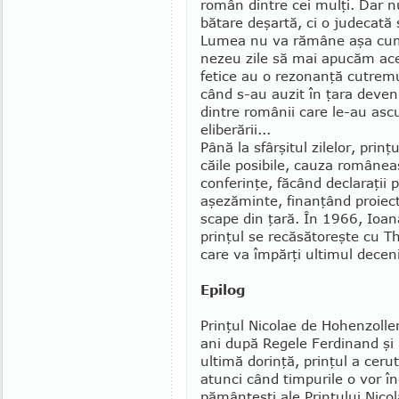
român dintre cei mulţi. Dar n
bătare deşartă, ci o jude­cată 
Lumea nu va rămâne aşa cum
nezeu zile să mai apu­căm acel
fetice au o rezonanţă cutremu
când s-au auzit în ţara deve­n
dintre românii care le-au asc
eliberării...
Până la sfârşitul zilelor, prinţ
căile posibile, cauza româneas
conferinţe, făcând declaraţii 
aşezăminte, fi­nan­ţând proie
scape din ţară. În 1966, Ioan
prinţul se recăsătoreşte cu Th
care va împărţi ultimul deceni
Epilog
Prinţul Nicolae de Hohenzoller
ani după Regele Ferdinand şi 
ultimă dorinţă, prin­ţul a ceru
atunci când timpurile o vor î
pământeşti ale Prinţului Nicol