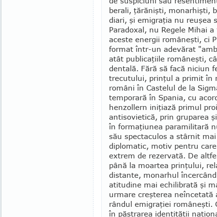
de suspiciuni sau resen­ti­mente
be­­rali, ţărănişti, monar­hişti, b
diari, şi emigraţia nu reu­şea s
Parado­xal, nu Regele Mihai a f
aceste energii ro­mâneşti, ci Pr
format în­tr-un ade­vă­rat "amba
atât publica­ţiile româ­neşti, câ
dentală. Fără să facă niciun f
trecutu­lui, prinţul a primit în
români în Castelul de la Sig­
temporară în Spania, cu acor­
hen­zollern iniţia­ză primul pro
antisovietică, prin gruparea şi 
în formaţiunea para­militară 
său spec­taculos a stârnit mai 
diplomatic, motiv pen­tru car
extrem de re­zervată. De altfe
până la moartea prin­ţului, rel
dis­tante, monarhul în­cer­cân
atitu­dine mai echilibrată şi 
urmare creşterea neîncetată a 
rândul emigraţiei româneşti. C
în păstrarea identi­tăţii naţio