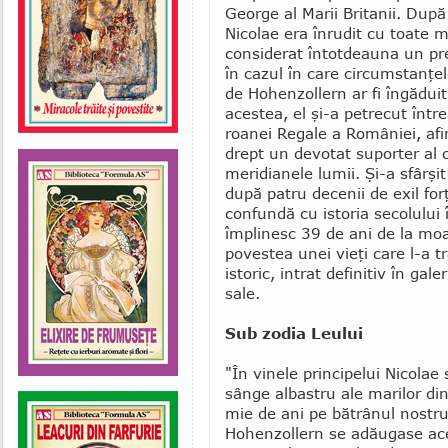
George al Marii Britanii. După 
Nicolae era înrudit cu toate m
considerat întotdeauna un pre­
în cazul în care circumstan­ţele
de Hohenzollern ar fi îngă­du
acestea, el şi-a petrecut într
roa­nei Regale a României, afi
drept un devotat suporter al 
me­ridianele lu­mii. Şi-a sfârşi
după patru decenii de exil for
confundă cu istoria secolului 
împlinesc 39 de ani de la moa
povestea unei vieţi care l-a tr
istoric, intrat defi­nitiv în gal
sale.
Sub zodia Leului
"În vinele principelui Nicolae 
sânge albastru ale ma­rilor di
mie de ani pe bătrânul nos­tr
Hohenzollern se adău­gase ac