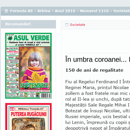
Formula AS
›
Arhiva
›
Anul 2016
›
Numarul 1216
›
Societat
Recomandari
Societate
În umbra coroanei... 
150 de ani de regalitate
Fiu al Regelui Ferdinand I Într
Re­ginei Maria, prinţul Nicola
zollern a fost fratele mai mic
rol al II-lea şi unchi, după tat
Majestăţii Sale Re­gale Mihai 
Botezat de însuşi Nicolae, ult
Rusiei imperiale, ucis bestial 
lui Lenin, împreună cu copiii ş
deopotrivă nepot al Împăratu