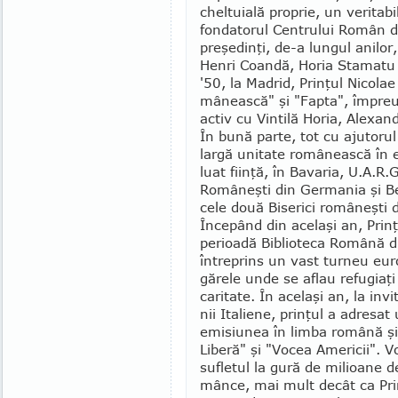
chel­tuia­lă proprie, un veritab
fondatorul Centru­lui Român de
preşedinţi, de-a lungul anilor,
Henri Coandă, Horia Sta­matu 
'50, la Ma­drid, Prinţul Nicola
mânească" şi "Fapta", îm­pre
activ cu Vin­tilă Horia, Alexa
În bună parte, tot cu ajutorul 
largă uni­tate românească în
luat fiinţă, în Ba­varia, U.A.R.G
Româ­neşti din Germania şi Berl
cele două Biserici româ­neşti d
Începând din acelaşi an, Prinţ
perioadă Biblioteca Română di
întreprins un vast turneu euro
gă­rele unde se aflau refugiaţi
caritate. În ace­laşi an, la invi
nii Italiene, prinţul a adresa
emisiu­nea în limba română şi
Liberă" şi "Vocea Ame­ricii". V
sufletul la gură de milioane 
mânce, mai mult decât ca Prin