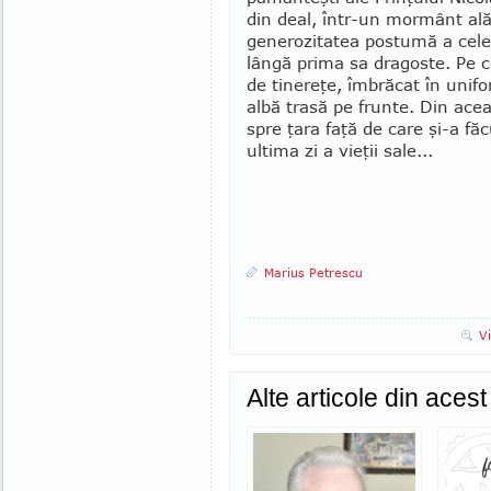
din deal, într-un mormânt alăt
generozitatea postumă a celei
lângă prima sa dragoste. Pe c
de tinereţe, îm­brăcat în unif
albă trasă pe frunte. Din acea
spre ţara faţă de care şi-a f
ultima zi a vieţii sale...
Marius Petrescu
V
Alte articole din aces