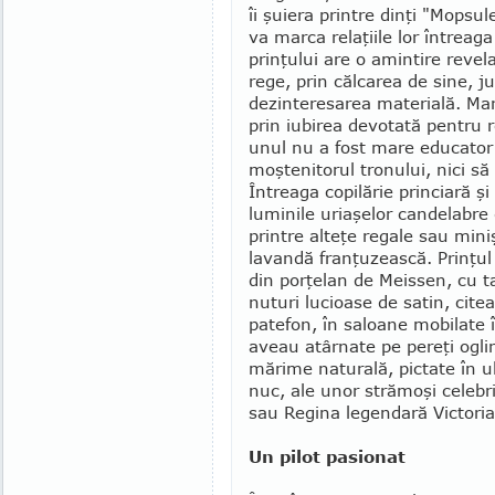
îi şuiera printre dinţi "Mopsu
va marca relaţiile lor întreaga 
prin­ţului are o amintire reve
rege, prin călca­rea de sine, 
dezin­teresarea materială. Mar
prin iubirea devotată pentru r
unul nu a fost mare educator p
moştenitorul tro­nului, nici 
Întreaga copilărie princiară ş
luminile uriaşelor candelabre 
printre alteţe regale sau miniş
lavandă franţuzească. Prinţul 
din por­ţelan de Meissen, cu t
nuturi lucioase de satin, cite
patefon, în saloane mobilate 
aveau atârnate pe pereţi oglin
mărime naturală, pic­tate în 
nuc, ale unor strămoşi celebr
sau Regina le­gendară Victoria 
Un pilot pasionat