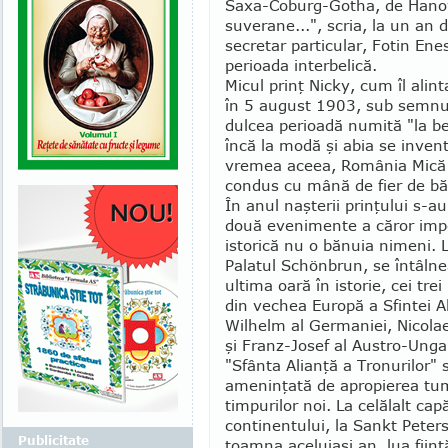
Saxa-Co­burg-Gotha, de Hanovr
suverane...", scria, la un an 
secretar particu­lar, Fotin Ene
perioada interbelică.
Micul prinţ Nicky, cum îl alint
în 5 august 1903, sub semnul 
dulcea perioadă numită "la be
încă la modă şi abia se inven
vre­mea aceea, România Mică 
condus cu mână de fier de bătr
În anul naşterii prinţului s-a
două eveni­mente a căror imp
istorică nu o bănuia nimeni. L
Palatul Schönbrun, se întâln
ultima oară în istorie, cei tre
din vechea Europă a Sfintei A
Wilhelm al Germaniei, Ni­colae
şi Franz-Josef al Austro-Ungar
"Sfânta Alianţă a Tronurilor" 
ame­ninţată de apropierea tu
timpurilor noi. La celălalt capă
continentului, la Sankt Peters
Publicitate
toamna aceluiaşi an, lua fiinţ