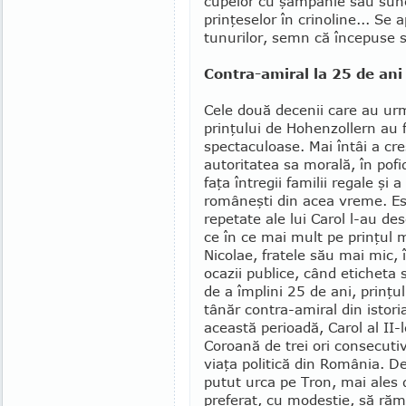
cupelor cu şam­panie sau sun
prinţeselor în crinoline... Se
tunurilor, semn că începuse s
Contra-amiral la 25 de ani
Cele două decenii care au urm
prinţului de Hohenzollern au f
spectaculoase. Mai întâi a cre
autoritatea sa morală, în pofid
faţa întregii familii regale şi a 
româneşti din acea vreme. E
repetate ale lui Carol l-au des
ce în ce mai mult pe prin­ţul 
Nicolae, fratele său mai mic, 
ocazii publice, când eticheta 
de a îm­plini 25 de ani, prinţu
tânăr contra-amiral din istori
această perioadă, Carol al II-
Coroană de trei ori con­se­cu­t
viaţa politică din România. De 
putut urca pe Tron, mai ales 
preferat, cu modestie, să rămâ