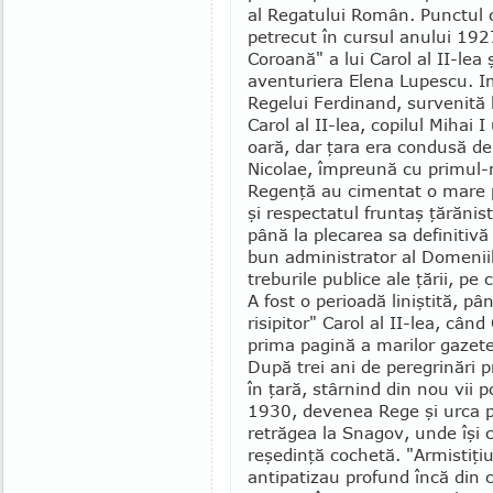
al Regatului Român. Punctul 
petrecut în cursul anului 192
Coroană" a lui Carol al II-lea 
aven­turiera Elena Lupescu. 
Regelui Ferdinand, sur­venită
Carol al II-lea, copilul Mihai
oară, dar ţara era condusă de
Nicolae, împreună cu primul-m
Regenţă au cimentat o mare p
şi res­pectatul fruntaş ţărăni
până la plecarea sa definitivă î
bun administrator al Dome­niil
treburile publice ale ţării, p
A fost o perioadă liniş­tită, pâ
risipitor" Carol al II-lea, cân
prima pagină a marilor gazete,
După trei ani de peregrinări p
în ţară, stârnind din nou vii p
1930, devenea Rege şi urca p
retrăgea la Sna­gov, unde îşi 
reşe­dinţă cochetă. "Armistiţiul
antipatizau profund încă din co