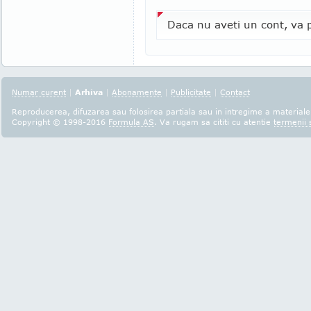
Daca nu aveti un cont, va p
Numar curent
|
Arhiva
|
Abonamente
|
Publicitate
|
Contact
Reproducerea, difuzarea sau folosirea partiala sau in intregime a materialel
Copyright © 1998-2016
Formula AS
. Va rugam sa cititi cu atentie
termenii s