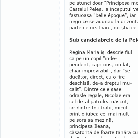
pe atunci doar "Principesa moş
Cas­telul Peleş, la înce­putul 
fas­tuoasa "belle époque", iar
negri ce se adunau la ori­zont.
parte de ursitoare, nu ştia ce 
Sub candelabrele de la Pel
Regina Maria îşi descrie fiul
ca pe un copil "inde­
pendent, capricios, ciudat,
chiar imprevizibil", dar "se­
ducător, direct, cu o fire
deschi­să, de-a dreptul mu­
calit". Dintre cele şase
odrasle regale, Nicolae era
cel de-al patrulea născut,
iar dintre toţi fraţii, micul
prinţ o iubea cel mai mult
pe sora sa mezină,
principesa Ileana,
căsătorită de foarte tânără cu