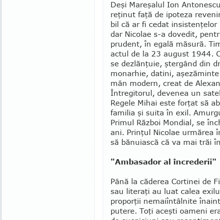
Deşi Mareşalul Ion An­to­nescu
reţinut faţă de ipoteza reveniri
bil că ar fi cedat in­sistenţelor
dar Nicolae s-a dovedit, pentru
prudent, în egală mă­su­ră. T
actul de la 23 august 1944. Ci
se dezlănţuie, ştergând din dru
monarhie, da­tini, aşezăminte c
mân modern, creat de Alexand
Întregito­rul, devenea un satelit
Regele Mihai este for­ţat să ab
familia şi suita în exil. Amur­
Primu­l Răz­boi Mon­dial, se î
ani. Prinţul Nico­lae ur­mărea î
să bănu­iască că va mai trăi în
"Ambasador al încrederii"
Până la căderea Cortinei de Fie
sau literaţi au luat calea exi
proporţii ne­mai­întâlnite înai
putere. Toţi aceşti oa­meni era