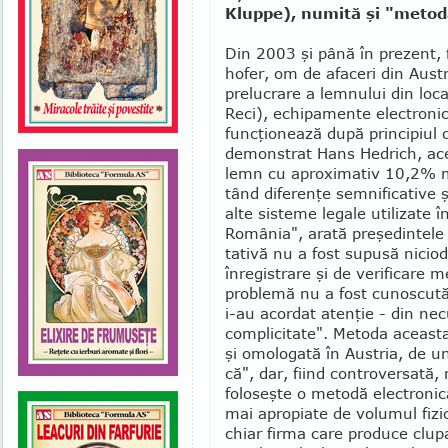
Kluppe), numită şi "metoda
Din 2003 şi până în prezent, 
hofer, om de afaceri din Austria
pre­lucrare a lemnului din loca
Reci), echipamente electroni
funcţionează după principiul 
demonstrat Hans Hedrich, ac
lemn cu aproximativ 10,2% ma
tând diferenţe semnificative ş
alte sisteme legale utilizate î
România", arată preşe­dintele
tativă nu a fost supusă nicio
înregistrare şi de verificare 
problemă nu a fost cunoscută p
i-au acordat atenţie - din ne
complicitate". Metoda aceasta
şi omologată în Austria, de u
că", dar, fiind controversată
foloseşte o metodă electronic
mai apropiate de volumul fizic
chiar firma care produce clupa