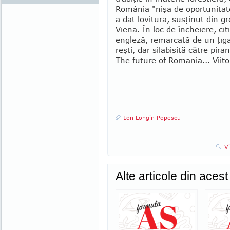
România "nişa de opor­tunitate
a dat lovitura, susţinut din g
Viena. În loc de încheiere, citiţ
engleză, remarcată de un ţi­ga
reşti, dar silabisită către pir
The future of Romania... Viito
Ion Longin Popescu
V
Alte articole din aces