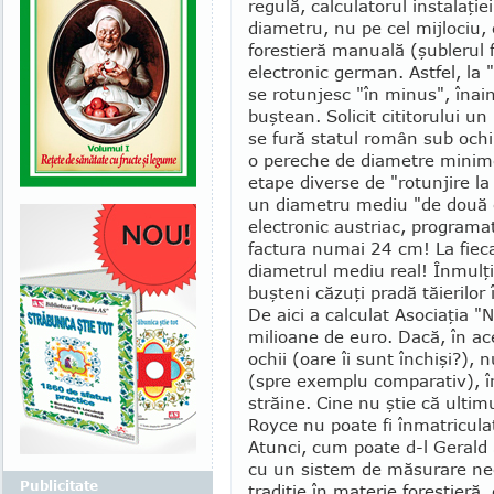
regulă, calculatorul instalaţi
diametru, nu pe cel mij­lociu,
forestieră manuală (şublerul f
electro­nic german. Astfel, la 
se rotunjesc "în minus", înai
buştean. Solicit cititorului u
se fură statul român sub ochii
o pereche de dia­me­tre minime
etape diverse de "rotunjire la
un diametru mediu "de două o
electronic austriac, programat
factura numai 24 cm! La fieca
diametrul mediu real! Înmulţi
buşteni căzuţi pradă tăie­rilor 
De aici a calculat Asociaţia
milioane de euro. Dacă, în ace
ochii (oare îi sunt în­chişi?),
(spre exemplu comparativ), î
străine. Cine nu ştie că ulti
Royce nu poate fi înma­tricul
Atunci, cum poate d-l Gerald 
cu un sistem de măsurare neo
Publicitate
tradiţie în materie forestieră