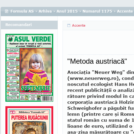
Formula AS
›
Arhiva
›
Anul 2015
›
Numarul 1175
›
Accente
Recomandari
Accente
"Metoda austriacă"
Asociaţia "Neuer Weg" di
(www.neuerweg.ro), cond
nos­cutul ecologist Hans H
re­cent publicităţii o anali
rătoare privind modul în c
corporaţia aus­tri­acă Holzi
Schweighofer a pă­gu­bit fu
lemn (printre care şi Roms
statul ro­mân cu suma de 
lioane de euro, utilizând 
aşa-zisa măsurătoare cu "c