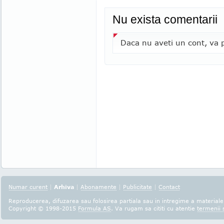
Nu exista comentarii
Daca nu aveti un cont, va p
Numar curent
|
Arhiva
|
Abonamente
|
Publicitate
|
Contact
Reproducerea, difuzarea sau folosirea partiala sau in intregime a materialel
Copyright © 1998-2015
Formula AS
. Va rugam sa cititi cu atentie
termenii s