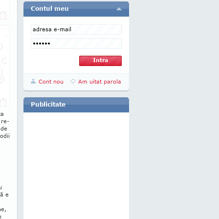
Contul meu
Cont nou
Am uitat parola
Publicitate
ta
 re­
 de
odii
u
Că e
e
ne,
n