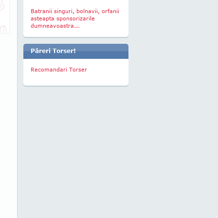
Batranii singuri, bolnavii, orfanii
asteapta sponsorizarile
dumneavoastra...
Păreri Torser!
Recomandari Torser