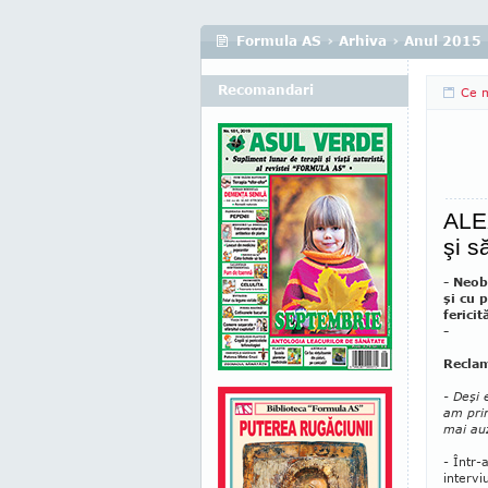
Formula AS
›
Arhiva
›
Anul 2015
Recomandari
Ce m
ALE
şi s
- Neob
şi cu 
ferici
-
Recla
- Deşi 
am prin
mai auz
- Într-
intervi