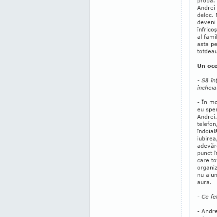
probă. 
Andrei 
deloc. 
deveni 
înfrico
al fami
asta pe
totdeau
Un oce
- Să în
încheia
- În mo
eu sper
Andrei
telefo
îndoial
iubirea
adevăra
punct î
care to
organiz
nu alun
aura.
- Ce fe
- Andre