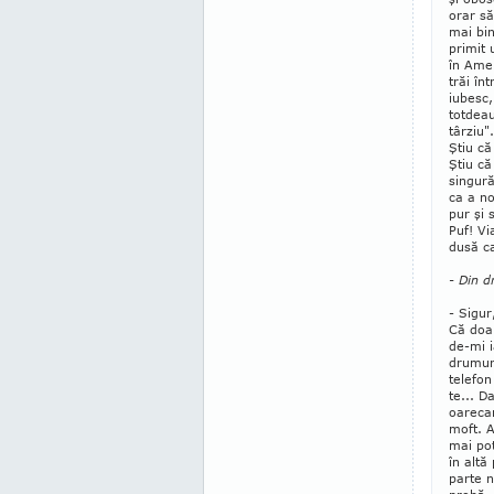
orar să
mai bin
primit u
în Ame
trăi înt
iubesc,
totdea
târziu"
Ştiu că 
Ştiu că
singură
ca a n
pur şi 
Puf! V
dusă c
- Din d
- Sigur
Că doar
de-mi i
drumuri
te­lefo
te... D
oa­rec
moft. A
mai pot
în altă
parte n