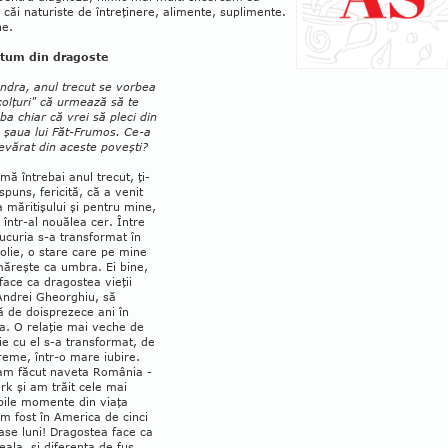
ăi naturiste de între­ţinere, alimente, suplimente.
ne.
tum din dragoste
ndra, anul trecut se vorbea
colţuri" că urmează să te
 ba chiar că vrei să pleci din
n şaua lui Făt-Frumos. Ce-a
evărat din aceste poveşti?
mă întrebai anul trecut, ţi-
s­puns, fericită, că a venit
măritişului şi pen­tru mine,
 într-al nouălea cer. Între
ucuria s-a transformat în
olie, o stare care pe mine
ăreşte ca umbra. Ei bine,
face ca dragostea vieţii
Andrei Gheorghiu, să
ă de doisprezece ani în
a. O relaţie mai veche de
ie cu el s-a transformat, de
eme, într-o mare iubire.
am făcut naveta România -
k şi am trăit cele mai
bile momente din viaţa
m fost în America de cinci
şase luni! Dragostea face ca
eala, şi dife­renţa de fus