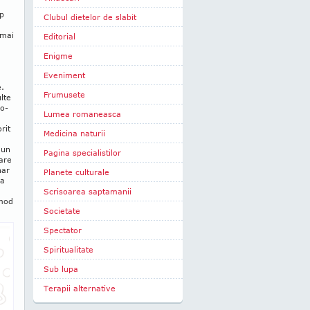
mp
Clubul dietelor de slabit
 mai
Editorial
Enigme
Eveniment
e.
Frumusete
lte
ro­
Lumea romaneasca
rit
Medicina naturii
 un
Pagina specialistilor
are
nar
Planete culturale
ia
Scrisoarea saptamanii
 mod
Societate
Spectator
Spiritualitate
Sub lupa
Terapii alternative