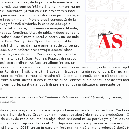
uziasmat de idee, de la primării la ministere, dar
 urmă, aşa cum se în­tâmplă la noi, nimeni nu ne-
t cu adevărat. Şi zău că e un proiect minunat!
 piesă are câte un invitat din zona pro­movată, şi
se face un melanj între o pie­să cunoscută de la
înveş­mân­tată sim­fonic, la care se adaugă o
ă de folclor care, împreună cu ima­gi­nile filmate,
oveze România. Uite, de pildă, videoclipul de la
rother" este filmat la Lacul Albas­tru, un loc unic,
ntre Baia Mare şi Baia Sprie. Es­te singurul lac cu
astră din lume, dar nu e ame­najat deloc, pentru
noscut. Am refăcut or­chestraţia acestei piese
oscute, cu o dobă din Maramureş, iar invitat a
meni altul decât Ioan Pop, zis Popicu, din grupul
ieşit extraor­dinar! Aş face un album întreg, un
 orice, pen­tru că am încredere foarte mare în această idee, în faptul că ar aju
a României. Însă, uite că mă zbat şi mă zbat şi nu găsesc fonduri. Dar nu am
. Sper ca măcar turneul să reuşim să-l facem la toamnă, pentru că spectacolul
 Mare a avut succes şi ecouri foarte bune. Video­cli­purile pentru aceste trei mel
 ţi-am vorbit sunt gata, două dintre ele sunt deja difuzate şi apre­cia­te pe
e.
upa Crash ce se mai aude? Continui co­la­borarea cu ei? Aţi avut, împreună,
 notabile.
adevăr, mă leagă de ei o prietenie şi o chimie muzicală indestructibile. Continu
ele alături de trupa Crash, dar am început colaborările şi cu alţi producători. 
de club, de radio sau mai de nişă, dacă proiectul mi se potriveşte şi îmi spun
u mă implic trup şi suflet în el. Am deja evenimentele şi lansările puse în ordi
 sfârşitul lui 2015, un an în care am fost mai harnică şi mai productivă decât î