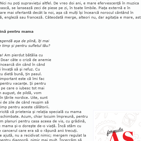
 Nici nu poţi supravieţui altfel. De vreo doi ani, e mare efervescenţă în muzica
scă, se lansează zeci de piese pe zi, în toate limbile. Piaţa externă e în
are mai ofertantă decât la noi, aşa că mulţi îşi încearcă norocul cântând în
ă, engleză sau franceză. Câteodată merge, alteori nu, dar agitaţia e mare, ast
dină pentru mama
agendă aşa de plină, îţi mai
timp şi pentru sufletul tău?
a! Am pierdut bătălia cu
 Doar câte o criză de anemie
încearcă din când în când
învaţă să şi refuz. Cu
cu dietă bună, ţin pasul.
important este că îmi fac
 pentru vacanţe. Şi pentru
pe care o iubesc tot mai
n august, de pildă, vom
n ţările nordice. Uite, sunt
i de zile de când reuşim să
imp pentru aceste călătorii.
ricită că prie­tenia şi re­laţia specială cu mama
­schim­bate. Acum, chiar locuim împreună, pentru
em planuri pentru casa aceea de vis, cu grădină,
e mama şi-o doreşte de-o viaţă. Încă stăm cu
e cancerul care era să o răpună anii trecuţi.
 ajută, nu a recidivat nimic; mergem regulat la
pentru diagnoză, nimic mai mult. Încercăm să