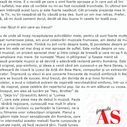
ează de mine. E o revistă pe care o simt foarte aproape şi în care pot să îmi
 sufletul, mai ales că vorbele nu mi-au fost niciodată trunchiate. În ultimul ti
am întâmplă acest lucru şi este foarte neplăcut. Cât priveşte prezenţa mea în
i la TV, nu ţin neapărat să fiu văzută prea des. Sunt un om mai retras. Prefer,
, să-mi ducă oamenii dorul, decât să dau buzna în casele lor toată ziua.
 mai făcut în anii care-au trecut?
iu de unde să încep recapitularea activităţilor mele, pentru că sunt foarte mult
sat numeroase piese, am avut cola­bo­rări muzicale frumoase, am destul de mu
te şi proiecte sociale. Fiindcă nu pot vorbi despre toate, îţi povestesc despre p
care îmi este cel mai drag şi mai aproape de suflet. Este vorba despre un nou
 muzical, un proiect apreciat chiar şi între colegii de breaslă şi care mi-aş fi do
o am­ploare mai mare. Se numeşte "Music in pROgress" şi fusese menit să
ască gra­niţele muzicii şi să devină o adevărată reclamă pentru România. Este
 original, pop-simfonic, şi ideea a venit când am cu­noscut-o pe Nora Deneş, c
o­fesoară de vioară la Liceul de Artă din Baia Mare, com­pozitor şi un extraordi
rator. Îm­preună cu elevii ei are concerte frecvente de muzică simfonică în Ba
are se bucu­ră de succes. Anul trecut, din dorinţa de a-şi înnoi formula
olelor, a avut o ini­ţiativă extrem de inspirată reorchestrând sim­fonic, într-un
de ins­pirat, piese celebre din repertoriul pop. Iar eu m-am alăturat cu vocea.
 început, am ales să lucrăm pe "Hey, Brother" de
cii, "Deja Vu" (GrasuXXL &Ami) şi "Lumea
ă", care este piesa mea de debut în muzică. Paula
 tânără regizoare, cunoscută mai mult în afara
ecât la noi (inclusiv cu par­ticipări la Cannes), ne-a
cu filmarea unor videoclipuri ori­ginale. Planul a
 găsim nişte locuri sen­zaţionale din România, care
rin inter­mediul acestor melodii foarte cunoscute şi
estrate inedit, să facă reclamă ţării. Toată lumea