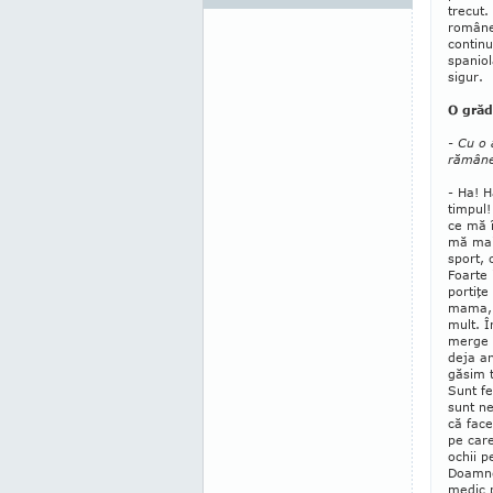
trecut.
românea
continu
spaniol
sigur.
O gră
- Cu o 
rămâne 
- Ha! H
timpul!
ce mă 
mă mai 
sport, 
Foarte 
portiţe
mama, 
mult. Î
merge î
deja an
găsim t
Sunt fe
sunt ne
că fa­c
pe car
ochii p
Doam­ne
medic 