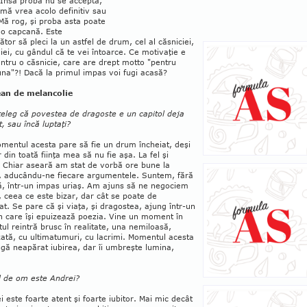
Însă proba nu se ac­ceptă,
mă vrea acolo defi­nitiv sau
Mă rog, şi proba asta poate
o cap­cană. Este
şător să pleci la un astfel de drum, cel al căsniciei,
liei, cu gândul că te vei în­toarce. Ce motivaţie e
ntru o căsnicie, care are drept motto "pentru
na"?! Dacă la primul impas voi fugi acasă?
an de melancolie
ţeleg că povestea de dragoste e un capitol deja
t, sau încă luptaţi?
mentul acesta pare să fie un drum încheiat, deşi
 din toată fiinţa mea să nu fie aşa. La fel şi
. Chiar aseară am stat de vorbă ore bune la
n, aducându-ne fiecare argumentele. Suntem, fără
ă, într-un impas uriaş. Am ajuns să ne negociem
, ceea ce este bizar, dar cât se poate de
t. Se pare că şi viaţa, şi dragostea, ajung într-un
n care îşi epuizează poezia. Vine un moment în
tul reintră brusc în realitate, una nemiloasă,
ată, cu ultimatumuri, cu lacrimi. Momentul acesta
gă neapărat iubirea, dar îi umbreşte lumina,
l de om este Andrei?
i este foarte atent şi foarte iubitor. Mai mic decât