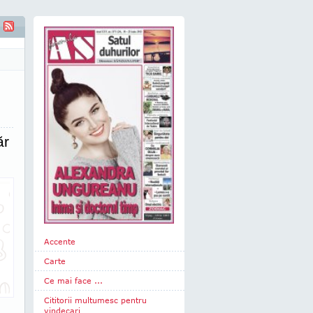
ăturat să sufăr şi să-mi transpun tristeţea în muzică"
ăr
Accente
Carte
Ce mai face ...
Cititorii multumesc pentru
vindecari