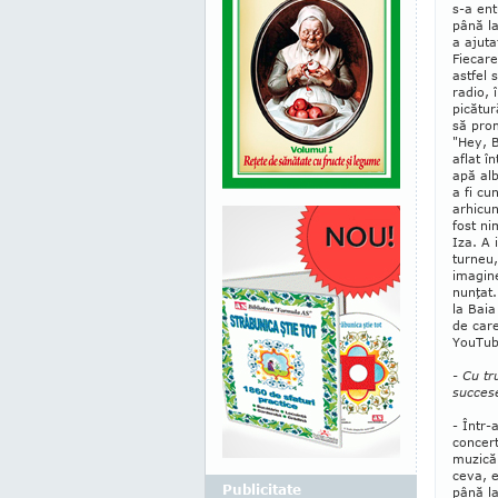
s-a ent
până la
a ajuta
Fiecare
astfel 
radio, 
picătur
să prom
"Hey, B
aflat î
apă alb
a fi cu
arhicun
fost ni
Iza. A 
turneu,
imagine
nunţat
la Baia
de care
YouTub
- Cu tr
succese
- Într-
concert
muzică 
ceva, e
Publicitate
până la