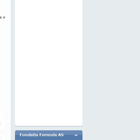
a e
Fundatia Formula AS