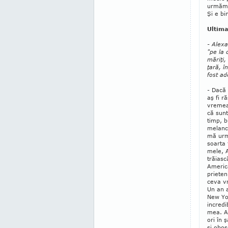
urmăm c
Şi e bi
Ultima
- Alexa
"pe la 
măriţi,
ţară, î
fost ad
- Dacă 
aş fi ră
vremea 
că sunt
timp, b
melanc
mă urm
soarta 
mele, 
trăiasc
Americ
prieten
ceva vr
Un an 
New Yor
incredi
mea. A
ori în 
şi obos