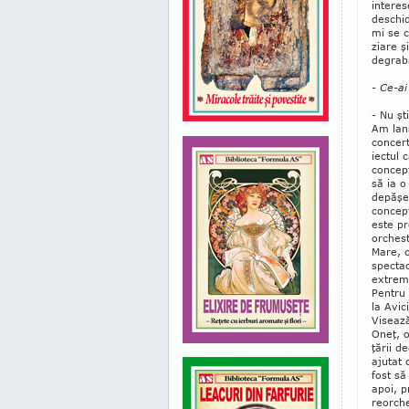
interes
deschid
mi se c
ziare ş
degrabă
- Ce-ai
- Nu şt
Am lan
con­cer
iectul 
concept
să ia 
depăşe
concept
este pr
orchest
Mare, c
spectac
extrem 
Pentru
la Avi
Viseaz
Oneţ, o
ţării d
ajutat 
fost să
apoi, p
re­orch