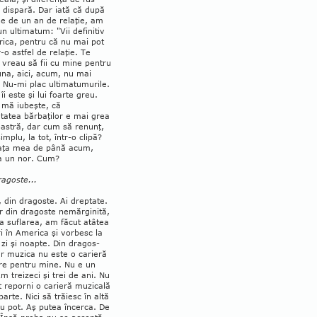
 dispară. Dar iată că după
e de un an de relaţie, am
n ulti­ma­tum: "Vii definitiv
rica, pentru că nu mai pot
r-o astfel de relaţie. Te
 vreau să fii cu mine pentru
una, aici, acum, nu mai
. Nu-mi plac ultimatumurile.
îi este şi lui foarte greu.
 mă iubeşte, că
tatea băr­ba­­ţilor e mai grea
oastră, dar cum să renunţ,
simplu, la tot, într-o clipă?
iaţa mea de până acum,
a un nor. Cum?
ragoste...
, din dragoste. Ai drep­tate.
 din dragoste nemăr­ginită,
a suflarea, am făcut atâtea
 în America şi vor­besc la
n zi şi noapte. Din dra­gos­
ar muzica nu este o carieră
are pentru mine. Nu e un
m treizeci şi trei de ani. Nu
 reporni o carieră mu­zicală
 parte. Nici să trăiesc în altă
u pot. Aş putea în­cer­ca. De