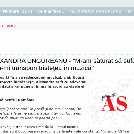
›
Numarul 1171
›
Ce mai face ...
› ALEXANDRA UNGUREANU - "M-am s
ai face ...
XANDRA UNGUREANU - "M-am săturat să suf
ă-mi transpun tristeţea în muzică"
osită în a se redescoperi muzical, ambiţioasă
proiecte îndrăzneţe, Alexandra ar fi cu adevărat
tă dacă şi-ar pune şi inima în acord cu visele ei
mă pentru România
eşti "pasăre rară" în presă şi pe micul ecran, "te-
s"până la urmă pentru acest in­ter­viu. Nu ne-am
it de mult. Pe unde te poar­tă paşii?
adevăr, a trecut ceva timp de la ultimul nos­tru
u, dar sunt bucuroasă şi măgulită că la in­ter­vale constante, "Formula AS" se