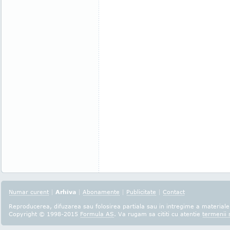
Numar curent
|
Arhiva
|
Abonamente
|
Publicitate
|
Contact
Reproducerea, difuzarea sau folosirea partiala sau in intregime a materialel
Copyright © 1998-2015
Formula AS
. Va rugam sa cititi cu atentie
termenii s