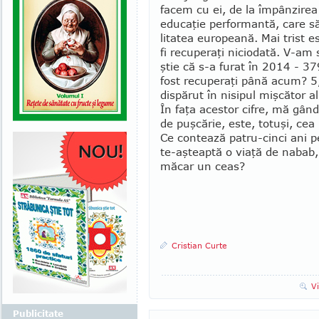
facem cu ei, de la împânzirea 
educaţie performantă, care să
litatea europeană. Mai trist e
fi recuperaţi ni­ciodată. V-am
ştie că s-a furat în 2014 - 379
fost recu­peraţi până acum? 5
dispărut în nisipul mişcător al 
În faţa acestor cifre, mă gând
de puşcărie, este, totuşi, cea
Ce contează patru-cinci ani p
te-aşteaptă o viaţă de nabab, 
măcar un ceas?
Cristian Curte
V
Publicitate