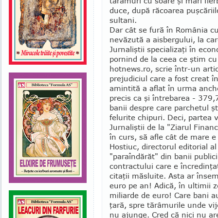
tărâmuri cu soare şi mări fierbi
duce, după răcoarea puşcăriilor
sultani.
Dar cât se fură în Ro­mânia cu
nevăzută a aisbergului, la ca
Jurnaliştii specializaţi în ec
pornind de la ceea ce ştim cu
hotnews.ro, scrie într-un arti
prejudiciul care a fost creat î
amintită a aflat în urma anche
precis ca şi întrebarea - 379,
banii despre care parchetul şti
fe­lurite chipuri. Deci, partea
Jurnaliştii de la "Ziarul Fina
în curs, să afle cât de mare e
Hostiuc, directorul editorial al
"paraîndărăt" din ba­nii public
contractului ca­re e încredinţat 
citaţii măsluite. Asta ar îns
euro pe an! Adică, în ultimii 
miliarde de euro! Care bani au
ţară, spre tărâmurile unde vij
nu ajunge. Cred că nici nu ar