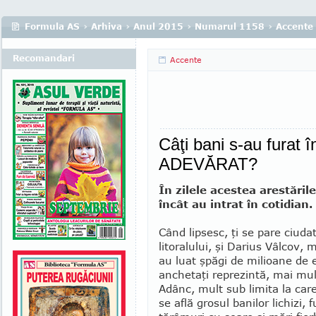
Formula AS
›
Arhiva
›
Anul 2015
›
Numarul 1158
›
Accente
Recomandari
Accente
Câţi bani s-au furat
ADEVĂRAT?
În zilele acestea arestări
încât au intrat în co­tidian.
Când lipsesc, ţi se pare ciuda
litoralului, şi Darius Vâlcov, 
au luat şpăgi de milioane de
anchetaţi repre­zintă, mai mult
Adânc, mult sub limita la care
se află gro­sul banilor lichizi, f