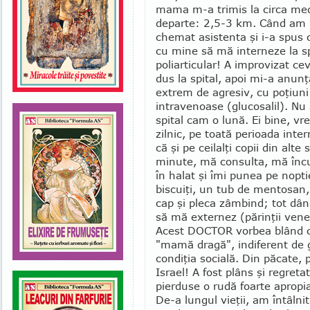
mama m-a trimis la circa med
departe: 2,5-3 km. Când am i
che­mat asistenta şi i-a spus
cu mine să mă interneze la s
poliarticular! A impro­vizat ce
dus la spital, apoi mi-a anun
extrem de agresiv, cu poţiuni de
intravenoase (glucosalil). Nu 
spital cam o lună. Ei bine, vr
zilnic, pe toată perioada inte
că şi pe ceilalţi copii din alte
minute, mă consul­ta, mă încu
în halat şi îmi punea pe nopti
biscuiţi, un tub de mentosa
cap şi pleca zâmbind; tot dâ
să mă ex­ternez (părinţii vene
Acest DOCTOR vorbea blând cu 
"mamă dragă", indiferent de gr
condiţia so­cială. Din păcate,
Israel! A fost plâns şi regret
pierduse o rudă foarte apropi
De-a lungul vieţii, am întâlnit