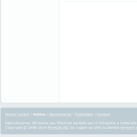
Numar curent
|
Arhiva
|
Abonamente
|
Publicitate
|
Contact
Reproducerea, difuzarea sau folosirea partiala sau in intregime a materialel
Copyright © 1998-2014
Formula AS
. Va rugam sa cititi cu atentie
termenii s