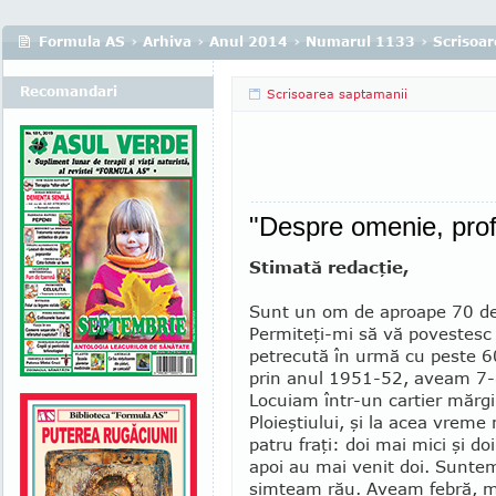
Formula AS
›
Arhiva
›
Anul 2014
›
Numarul 1133
›
Scrisoar
Recomandari
Scrisoarea saptamanii
"Despre omenie, prof
Stimată redacţie,
Sunt un om de aproape 70 de
Permiteţi-mi să vă povestesc
petrecută în urmă cu pes­te 6
prin anul 1951-52, aveam 7-
Locuiam într-un cartier mărgi
Ploieştiului, şi la acea vrem
patru fraţi: doi mai mici şi do
apoi au mai venit doi. Suntem
simţeam rău. Aveam febră, mă 