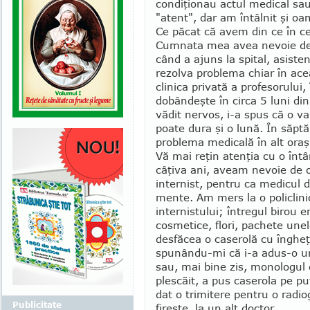
condiţionau actul medical sa
"atent", dar am întâlnit şi o
Ce păcat că avem din ce în ce
Cumnata mea avea nevoie de o
când a ajuns la spital, asisten
rezolva problema chiar în acea 
clinica privată a profesorulu
dobândeşte în circa 5 luni din
vădit nervos, i-a spus că o va 
poate dura şi o lună. În săp­
problema me­dicală în alt oraş,
Vă mai reţin atenţia cu o înt
câţiva ani, aveam nevoie de o
internist, pentru ca medicul 
men­te. Am mers la o policlini
internistului; întregul birou e
cosmetice, flori, pachete une
desfăcea o ca­serolă cu înghe
spu­nându-mi că i-a adus-o un
sau, mai bine zis, monologul c
plescăit, a pus caserola pe pu
dat o tri­mitere pentru o radio
Publicitate
fireşte, la un alt doctor.