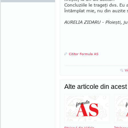
Concluziile le trageţi dvs. Eu
întâmplat mie, nu din auzite 
AURELIA ZIDARU - Ploieşti, j
Cititor Formula AS
V
Alte articole din aces
Stejarul din Videle
"Holocau