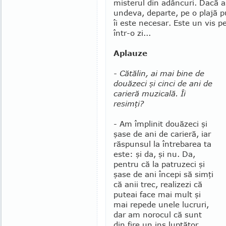
misterul din adâncuri. Dacă 
undeva, departe, pe o pla­jă 
îi este ne­ce­sar. Este un vis p
într-o zi...
Aplauze
- Cătălin, ai mai bine de
douăzeci şi cinci de ani de
carieră muzicală. Îi
resimţi?
- Am împlinit douăzeci şi
şase de ani de carieră, iar
răspunsul la întrebarea ta
este: şi da, şi nu. Da,
pen­tru că la patruzeci şi
şase de ani începi să simţi
că anii trec, realizezi că
puteai face mai mult şi
mai re­pede unele lucruri,
dar am norocul că sunt
din fire un ins luptător,