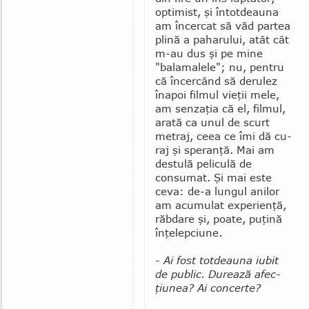
optimist, şi întotdeauna
am încercat să văd partea
plină a paharului, atât cât
m-au dus şi pe mine
"balamalele"; nu, pentru
că încercând să deru­lez
înapoi filmul vieţii mele,
am senzaţia că el, fil­mul,
arată ca unul de scurt
metraj, ceea ce îmi dă cu­
raj şi speranţă. Mai am
destulă peliculă de
consumat. Şi mai este
ceva: de-a lungul anilor
am acumulat experienţă,
răbdare şi, poate, puţină
înţelepciune.
- Ai fost totdeauna iubit
de public. Durează afec­­
ţiunea? Ai concerte?