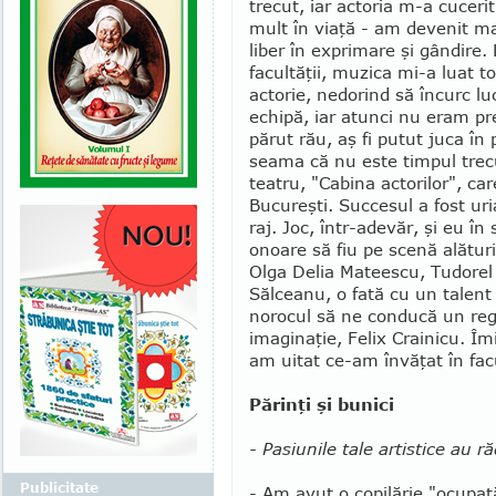
trecut, iar actoria m-a cuceri
mult în viaţă - am devenit ma
liber în exprimare şi gândire.
facultăţii, muzica mi-a luat t
actorie, nedorind să încurc lu
echipă, iar atunci nu eram pre
părut rău, aş fi putut juca în 
sea­ma că nu este timpul trec
tea­tru, "Cabina ac­torilor", c
Bu­cu­­reşti. Succesul a fost ur
raj. Joc, într-adevăr, şi eu în
onoa­re să fiu pe scenă alătur
Olga Delia Ma­tees­cu, Tudorel 
Săl­ceanu, o fată cu un talen
norocul să ne conducă un regizo
imaginaţie, Felix Crainicu. Îm
am uitat ce-am învăţat în facu
Părinţi şi bunici
- Pasiunile tale artistice au răd
Publicitate
- Am avut o copilărie "ocupată