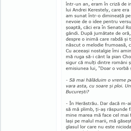
într-un an, eram în criză de i
lui Andrei Ke­restely, care era 
am sunat într-o dimineaţă pe
nevoie de o idee pen­tru versu
şoaptă, căci era în Senatul R
gândi. După ju­mătate de oră,
despre o inimă care rabdă şi t
născut o melodie frumoasă, ca
Cu aceeaşi nostalgie îmi ami
mă ruga să-i cânt la pian Cho
sigur că mulţi dintre români ş
emisiunea lui, "Doar o vorbă 
- Să mai hălăduim o vreme pe 
vara asta, cu soare şi ploi. U
Bucureşti?
- În Herăstrău. Dar dacă m-ai
să mă plimb, ţi-aş răspunde fă
mine marea mă face cel mai f
laşi pe malul marii, mă găseşti
glasul lor care nu este niciod