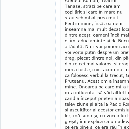
Ateneul Ro­mân, Teatrul
Tănase, străzi pe care am
co­pi­lărit şi care în mare nu
s-au schimbat prea mult.
Pentru mine, însă, oamenii
înseamnă mai mult decât locu­r
dintre aceşti oameni încă mai 
ei îmi aduc aminte şi de Bucu
altă­dată. Nu-i voi pomeni ac
voi vorbi pu­ţin despre un pri
drag, plecat dintre noi, din p
dintre cei mai valoroşi şi dragi
mei a fost, şi nici acum nu-m
că fo­losesc verbul la trecut, 
Pruteanu. Acest om a în­semn
mine. Onoa­rea pe care mi-a f
m-a influenţat să văd altfel l
când a început prietenia noas
televiziune şi alta la Radio Ro
şi ascultă­tor al aces­tor emisi
lor, mă suna şi, cu vocea lui
greşit, îmi explica ca un adevă
ce era bine şi ce era rău în ex