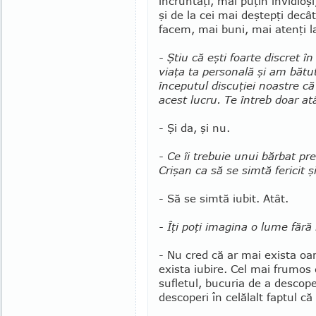
încruntaţi, mai puţin invidioşi
şi de la cei mai deştepţi decât
fa­cem, mai buni, mai atenţi 
- Ştiu că eşti foarte discret î
viaţa ta personală şi am bătu
începutul dis­cuţiei noastre c
acest lucru. Te întreb doar atât
- Şi da, şi nu.
- Ce îi trebuie unui bărbat p
Crişan ca să se simtă fericit ş
- Să se simtă iubit. Atât.
- Îţi poţi imagina o lume fără 
- Nu cred că ar mai exista o
exista iubire. Cel mai frumos
sufletul, bucuria de a desco­pe
descoperi în celălalt faptul că