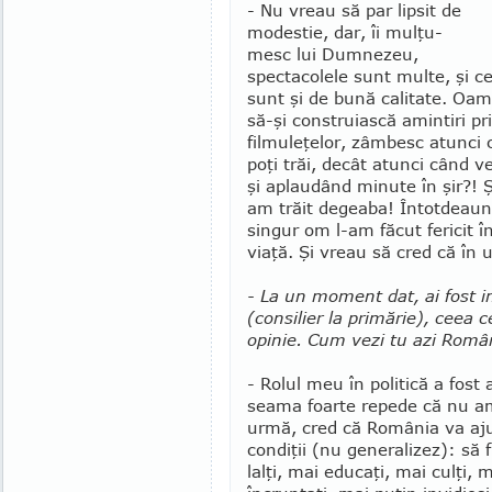
- Nu vreau să par lipsit de
modestie, dar, îi mul­ţu­
mesc lui Dumnezeu,
spectacolele sunt multe, şi c
sunt şi de bună calitate. Oa
să-şi construiască amintiri pr
filmuleţelor, zâmbesc atunci 
poţi trăi, decât atunci când ve
şi aplaudând mi­nute în şir?!
am trăit de­geaba! Întotdea
singur om l-am făcut fericit 
viaţă. Şi vreau să cred că în 
- La un moment dat, ai fost imp
(consilier la primărie), ceea c
opinie. Cum vezi tu azi Ro­mâ
- Rolul meu în politică a fost
seama foarte repede că nu am 
urmă, cred că România va ajun
condiţii (nu generalizez): să 
lalţi, mai educaţi, mai culţi, 