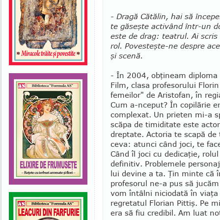
- Dragă Cătălin, hai să începe
te găseşte activând într-un do
este de drag: tea­­trul. Ai scri
rol. Povesteşte-ne despre acea
şi scenă.
- În 2004, obţineam diploma d
Film, clasa profesorului Flori
femeilor" de Aristofan, în regi
Cum a-nceput? În copilărie er
com­plexat. Un prieten mi-a s
scăpa de timiditate este actor
dreptate. Actoria te scapă de t
ceva: atunci când joci, te face
Când îl joci cu dedicaţie, rolul
definitiv. Problemele persona
lui devine a ta. Ţin minte că î
profesorul ne-a pus să jucăm 
vom întâlni ni­ciodată în viaţa
regretatul Florian Pittiş. Pe 
era să fiu cre­dibil. Am luat 