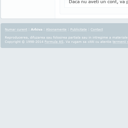
Daca nu aveti un cont, va p
Numar curent
|
Arhiva
|
Abonamente
|
Publicitate
|
Contact
Reproducerea, difuzarea sau folosirea partiala sau in intregime a materialel
Copyright © 1998-2014
Formula AS
. Va rugam sa cititi cu atentie
termenii s