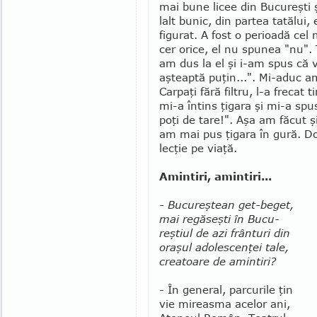
mai bune licee din Bucureşti ş
lalt bunic, din partea tatălui, 
figurat. A fost o pe­rioa­dă ce
cer orice, el nu spunea "nu".
am dus la el şi i-am spus că v
aşteaptă puţin...". Mi-aduc am
Carpaţi fără fil­tru, l-a freca
mi-a întins ţigara şi mi-a spus
poţi de tare!". Aşa am făcut 
am mai pus ţi­ga­ra în gură. D
lecţie pe viaţă.
Amintiri, amintiri...
- Bucureştean get-beget,
mai regăseşti în Bucu­
reştiul de azi frânturi din
oraşul adolescenţei tale,
creatoare de amintiri?
- În general, parcurile ţin
vie mireasma acelor ani,