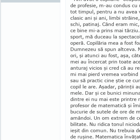
de profesie, m-au condus cu 
tot timpul, pentru a nu avea 
clasic ani şi ani, limbi străin
schi, patinaj. Când eram mic,
ce bine mi-a prins mai târzi
sport, mă duceau la spectacol
operă. Copilăria mea a fost f
Dumnezeu să spun altceva. 
ori, şi atunci au fost, aşa, câ
mei au încercat prin toate ac
anturaj vicios şi cred că au r
mi mai pierd vremea vorbind b
sau să practic cine ştie ce cur
copil le are. Aşadar, părinţii 
mele. Dar şi ce bunici minunaţ
dintre ei nu mai este printre 
profesor de matematică şi îm
bucurie de sutele de ore de m
amândoi. Un om ex­trem de cer
bili­tate. Nu ridica tonul nici
ieşit din comun. Nu trebuia de
de ruşine. Matematica învă­ţa