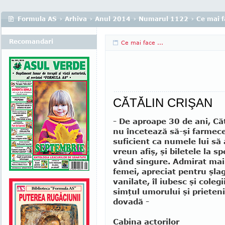
Formula AS
›
Arhiva
›
Anul 2014
›
Numarul 1122
›
Ce mai fa
Recomandari
Ce mai face ...
CĂTĂLIN CRIŞAN
- De aproape 30 de ani, Că
nu încetează să-şi farmece
suficient ca numele lui să
vreun afiş, şi biletele la s
vând singure. Admirat mai
femei, apreciat pentru şlag
vanilate, îl iubesc şi coleg
simţul umorului şi prieten
dovadă -
Cabina actorilor