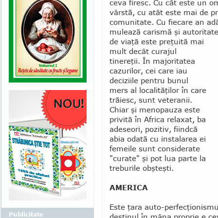
ceva firesc. Cu cât este un o
vârstă, cu atât este mai de p
comuni­ta­te. Cu fiecare an a
mulează carismă şi autoritate
de viaţă este preţuită mai
mult decât curajul
tinereţii. În majoritatea
cazurilor, cei care iau
deciziile pentru bunul
mers al localităţilor în care
trăiesc, sunt veteranii.
Chiar şi menopauza este
pri­vită în Africa relaxat, ba
adeseori, pozitiv, fiindcă
abia odată cu instalarea ei
femeile sunt considerate
"curate" şi pot lua parte la
treburile obşteşti.
AMERICA
Este ţara auto-perfecţionismul
Publicitate
destinul în mâna proprie e cev