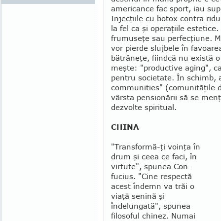
americance fac sport, iau supl
Injecţiile cu botox contra rid
la fel ca şi opera­ţiile esteti
frumuseţe sau perfecţiune. Mu
vor pierde slujbele în favoare
bătrâneţe, fiindcă nu există o
meşte: "productive aging", c
pentru societate. În schimb, 
communities" (comunităţile de 
vârsta pensionării să se menţ
dezvolte spiritual.
CHINA
"Transformă-ţi voinţa în
drum şi ceea ce faci, în
virtute", spunea Con­
fucius. "Cine respectă
acest îndemn va trăi o
viaţă senină şi
îndelungată", spunea
filosoful chi­nez. Numai