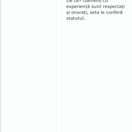
De ce? Oamenii cu
experienţă sunt respectaţi
şi ono­raţi, asta le conferă
statutul.