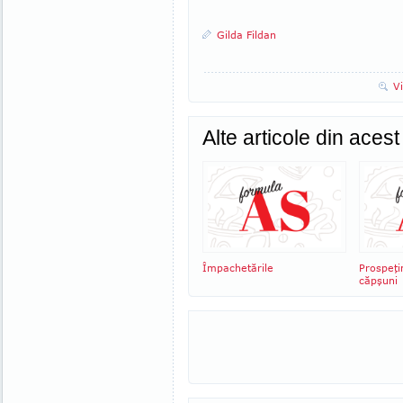
Gilda Fildan
V
Alte articole din aces
Împachetările
Prospeţi
căpşuni