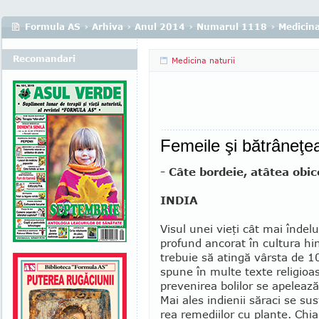
Formula AS
›
Arhiva
›
Anul 2014
›
Numarul 1118
›
Medicina
Recomandari
Medicina naturii
Femeile şi bătrâneţe
- Câte bordeie, atâtea obic
INDIA
Visul unei vieţi cât mai înde­l
profund ancorat în cul­tura h
trebuie să atingă vârsta de 1
spune în multe texte religioa
pre­venirea bolilor se apelează
Mai ales indienii săraci se su
rea remediilor cu plante. Chiar