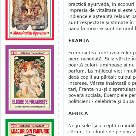
practică ayurveda, în scopuri
impresia de vitalitate şi este 
indiencele aşteaptă relaxat b
sunt res­pectate şi stimate în
până la moarte sunt semnul bu
FRANŢA
Frumuseţea franţuzoaicelor pă
pierd ni­ciodată. Şi la vârste 
poartă culori lumi­noase şi nu
parfum. La mijlocul vieţii mul­
dacă copiii au părăsit cuibul p
interese. Vârsta înain­tată o 
ţări, Franţa nu-şi dispreţuieşt
povară socială. Exemplele perso
politicieni - celebrate şi du
AFRICA
Negresele îşi acceptă cu indife
cărunt, şi ridurile de pe obraz