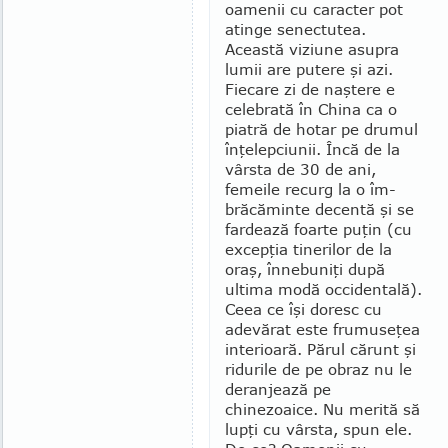
oamenii cu caracter pot
atin­ge senectutea.
Această viziune asupra
lumii are pu­tere şi azi.
Fiecare zi de naştere e
celebrată în China ca o
piatră de hotar pe drumul
înţelepciunii. Încă de la
vâr­sta de 30 de ani,
femeile recurg la o îm­
brăcăminte de­centă şi se
fardează foarte puţin (cu
ex­cep­ţia tinerilor de la
oraş, înnebuniţi după
ultima modă occidentală).
Ceea ce îşi doresc cu
adevărat este fru­museţea
inte­ri­oară. Părul cărunt şi
ridurile de pe obraz nu le
deran­jează pe
chinezoaice. Nu merită să
lupţi cu vârsta, spun ele.