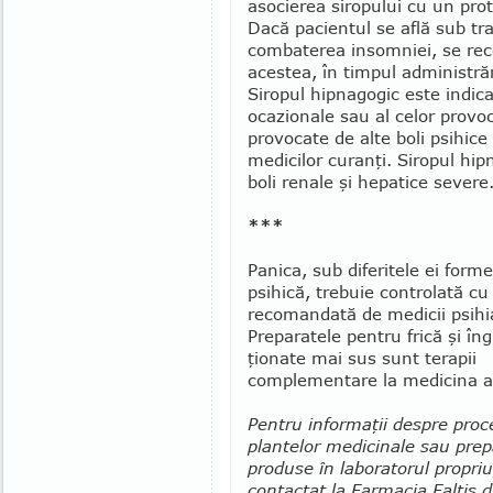
asocierea siropului cu un prot
Dacă pacientul se află sub t
combaterea insomniei, se re
acestea, în timpul administrări
Siropul hipnagogic este indica
ocazionale sau al celor provoca
provocate de alte boli psihice
medicilor curanţi. Siro­pul hip
boli renale şi hepatice severe
***
Panica, sub diferitele ei forme
psi­hi­că, trebuie controlată cu
recomandată de me­di­cii psihia
Preparatele pentru frică şi în
ţionate mai sus sunt terapii
complementare la me­dicina a
Pentru informaţii despre proc
plantelor me­dicinale sau prep
produse în laboratorul pro­pr
contactat la Farmacia Faltis di