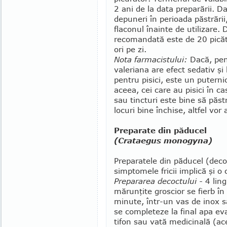
2 ani de la data preparării. D
depuneri în pe­ri­oada păstrării
flaconul înainte de utilizare.
recomandată este de 20 picăt
ori pe zi.
Nota farmacistului:
Dacă, pen
valeriana are efect sedativ şi l
pentru pisici, este un puterni
aceea, cei care au pisici în c
sau tincturi este bine să păst
locuri bine în­chise, altfel vor
Preparate din păducel
(Crataegus monogyna)
Preparatele din păducel (decoc
simptomele fricii implică şi o
Prepararea decoctului -
4 ling
mărunţite groscior se fierb î
minute, într-un vas de inox s
se completeze la final apa eva
tifon sau vată medicinală (a