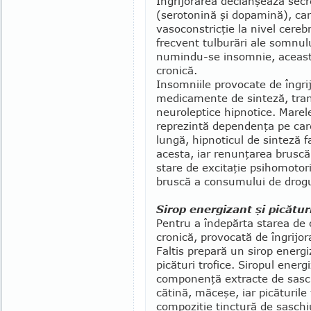
Îngrijorarea declanşează secre
(serotonină şi dopamină), car
vasoconstricţie la nivel cereb
frecvent tulburări ale som­nu
numin­du-se insomnie, aceast
cronică.
Insomniile provocate de îngrij
medicamente de sinteză, tranc
neuroleptice hipnotice. Marele
reprezintă dependenţa pe care
lungă, hipnoti­cul de sinteză
acesta, iar renunţarea bruscă 
stare de excitaţie psihomotor
bruscă a consumului de drogur
Sirop energizant şi picături
Pentru a îndepărta starea de
cronică, provocată de îngrijor
Faltis prepară un sirop energi
picături trofice. Siropul energ
componenţă extracte de sasc
cătină, măceşe, iar picăturile 
compoziţie tinctură de saschi