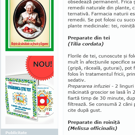
obsedează permanent. Frica şi
remedii naturale din plan­te, 
ternativă. Farmacia naturii e
remedii. Se pot folosi cu succ
plante medicinale: tei, roiniţă
Preparate din tei
(Tilia cordata)
Florile de tei, cunoscute şi fo
mult în afec­­ţiunile specifice 
(gripă, răceală, guturai), pot 
fo­los în tratamentul fricii, pri
sedativ.
Prepararea in­fu­ziei -
2 linguri 
măcinată groscior se lasă în
fiartă timp de 30 minute, dup
filtrează. Se consumă 2 căni p
cite după gust.
Preparate din roiniţă
(Melissa officinalis)
Publicitate