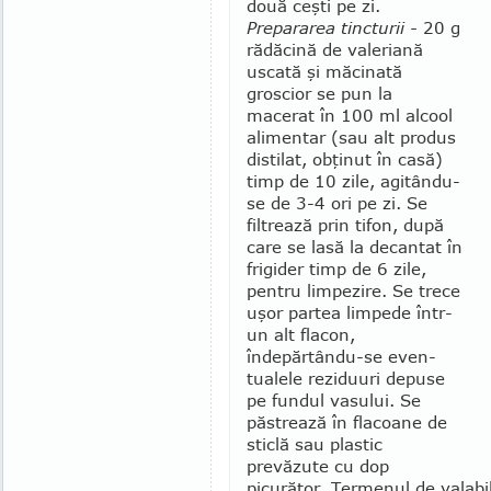
două ceşti pe zi.
Prepararea tincturii -
20 g
rădăcină de vale­riană
uscată şi măcinată
groscior se pun la
macerat în 100 ml alcool
alimentar (sau alt produs
distilat, obţinut în casă)
timp de 10 zile, agitându-
se de 3-4 ori pe zi. Se
filtrează prin tifon, după
care se lasă la decantat în
frigider timp de 6 zile,
pentru lim­pezire. Se trece
uşor partea limpede într-
un alt fla­con,
îndepărtându-se even­
tualele reziduuri depu­se
pe fundul vasului. Se
păstrează în flacoane de
sti­clă sau plastic
prevăzute cu dop
picurător. Terme­nul de valabi