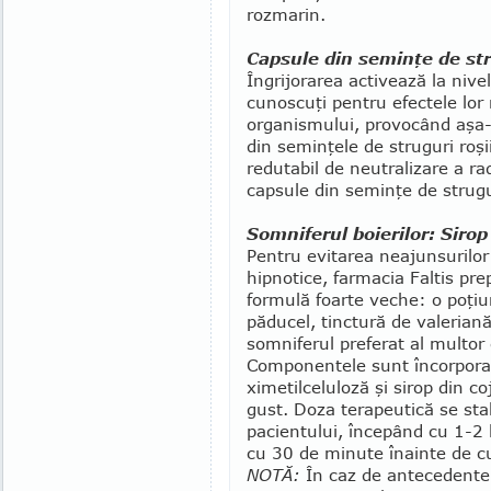
rozmarin.
Capsule din seminţe de st
Îngrijorarea activează la nivel 
cunoscuţi pentru efectele lor 
organismului, provocând aşa-n
din seminţele de struguri roş
reduta­bil de neutralizare a rad
capsule din seminţe de strugu
Somniferul boierilor: Siro
Pentru evitarea neajunsurilor
hipnotice, farmacia Faltis pr
formulă foarte veche: o po­ţiu
păducel, tinctură de valerian
somniferul pre­ferat al multor 
Componentele sunt încorporat
ximetilceluloză şi sirop din co
gust. Doza terapeutică se stabi
pacientului, începând cu 1-2 
cu 30 de minute înainte de cu
NOTĂ:
În caz de antecedente