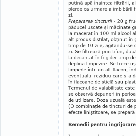
puţină apă înaintea filtrării, a
pierde ca urmare a îmbibării f
zi.
Prepararea tincturii -
20 g fru
păducel uscate şi măcinate g
la macerat în 100 ml alcool a
alt produs distilat, obţinut în
timp de 10 zile, agitându-se 
zi. Se filtrea­ză prin tifon, du
la decantat în frigider timp de
deplina limpezire. Se trece u
limpede într-un alt flacon, î
even­­tualul reziduu care s-a
în flacoane de sticlă sau plas
Termenul de valabilitate este 
se observă depuneri în pe­rioad
de utilizare. Doza uzuală este
(O combinaţie de tincturi de p
efecte liniştitoare, se prepară
Remedii pentru îngrijorare