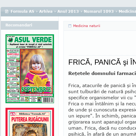
Formula AS
›
Arhiva
›
Anul 2013
›
Numarul 1093
›
Medicina
Recomandari
Medicina naturii
FRICĂ, PANICĂ şi Î
Reţetele domnului farmaci
Frica, atacurile de panică şi î
sunt tulburări de natură psi
specifi­ce organismelor vii cu 
Frica o mai întâlnim şi la ne
de unde şi cunoscuta expresie
un iepure". În schimb, panica 
grijorarea sunt apanajul orga
uman. Frica, dacă nu conduce
psihică, în afară de un anumit