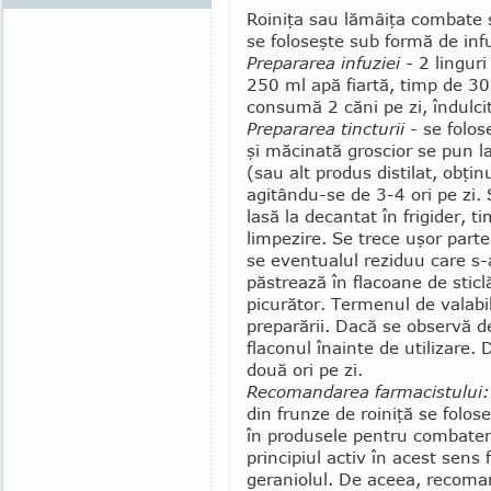
Roiniţa sau lămâiţa combate s
se foloseşte sub formă de infu
Prepararea infuziei -
2 linguri
250 ml apă fiartă, timp de 30
consumă 2 căni pe zi, îndulci
Prepararea tincturii -
se folos
şi măcinată groscior se pun l
(sau alt produs distilat, obţin
agitându-se de 3-4 ori pe zi. 
lasă la decantat în frigider, t
limpezire. Se trece uşor parte
se eventualul reziduu care s-
păstrează în flacoane de sticl
picurător. Termenul de va­labi
preparării. Dacă se observă de
flaco­nul înainte de utilizare.
două ori pe zi.
Recomandarea farmacistului:
din frun­ze de roiniţă se folos
în produsele pen­tru combater
principiul activ în acest sens f
geraniolul. De aceea, recoma