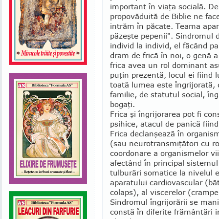
important în viaţa socială. 
propovă­duită de Biblie ne fac
intrăm în păcate. Teama apare 
păzeşte pepenii". Sindromul de
individ la individ, el făcând
dram de frică în noi, o genă a 
frica avea un rol dominant as
puţin pre­zentă, locul ei fiind
toată lumea este îngrijorată, 
familie, de statutul social, îngr
bogaţi.
Frica şi îngrijorarea pot fi co
psihice, atacul de panică fiin
Frica de­clanşează în or­ga­nis
(sau neu­rotransmi­ţători cu ro
coor­donare a orga­nis­melor vi
afectând în principal sistemul
tulbu­rări somatice la ni­velul 
aparatului cardio­vascular (băt
co­laps), al viscerelor (crampe,
Sindromul îngri­jorării se man
constă în dife­rite frământări 