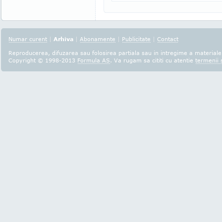
Numar curent
|
Arhiva
|
Abonamente
|
Publicitate
|
Contact
Reproducerea, difuzarea sau folosirea partiala sau in intregime a materialel
Copyright © 1998-2013
Formula AS
. Va rugam sa cititi cu atentie
termenii s