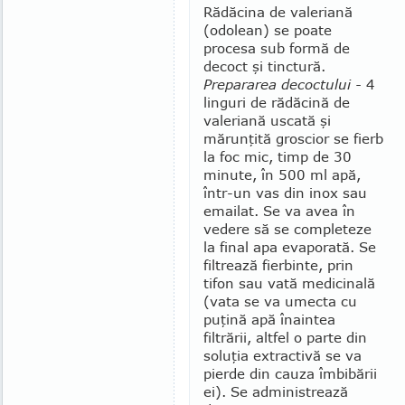
Rădăcina de valeriană
(odolean) se poate
procesa sub formă de
decoct şi tinc­tură.
Prepararea decoctului -
4
linguri de rădăcină de
valeriană uscată şi
mărunţită groscior se fierb
la foc mic, timp de 30
minute, în 500 ml apă,
în­tr-un vas din inox sau
emailat. Se va avea în
vedere să se comple­teze
la final apa evaporată. Se
filtrează fierbinte, prin
tifon sau vată medicinală
(vata se va umecta cu
puţină apă înaintea
filtrării, altfel o parte din
soluţia extrac­tivă se va
pierde din cauza îmbi­bării
ei). Se administrea­ză