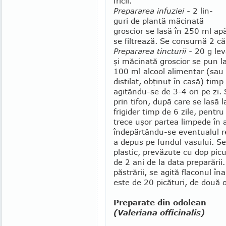
fricii.
Prepararea infuziei -
2 lin­
guri de plantă măcinată
groscior se lasă în 250 ml apă
se fil­trează. Se consumă 2 că
Prepararea tincturii -
20 g lev
şi măcinată groscior se pun l
100 ml alcool alimentar (sau 
distilat, obţinut în casă) timp
agitându-se de 3-4 ori pe zi. 
prin tifon, după care se lasă 
frigider timp de 6 zile, pentru
trece uşor partea limpe­de în a
îndepărtându-se eventualul r
a depus pe fundul vasului. Se 
plastic, prevăzute cu dop picu
de 2 ani de la data prepa­rării
păs­trării, se agită flaconul î
este de 20 picături, de două or
Preparate din odolean
(Valeriana officinalis)