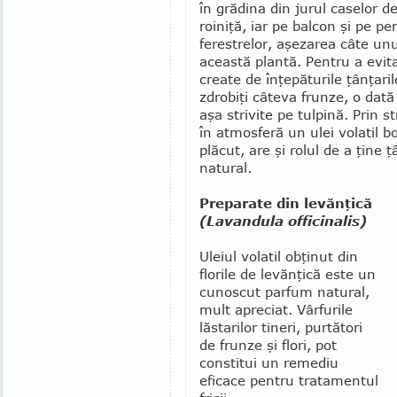
în gră­­dina din jurul caselor d
roiniţă, iar pe balcon şi pe pe
ferestrelor, aşezarea câte unu
această plantă. Pentru a evita
create de înţepăturile ţânţari
zdrobiţi câte­va frunze, o dată
aşa strivite pe tulpină. Prin s
în atmosferă un ulei volatil b
plăcut, are şi rolul de a ţine ţ
natural.
Preparate din levănţică
(Lavandula officinalis)
Uleiul volatil obţinut din
florile de levănţică este un
cunoscut parfum natural,
mult apreciat. Vârfurile
lăstarilor tineri, purtători
de frun­ze şi flori, pot
consti­tui un reme­diu
eficace pentru tratamentul