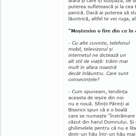
afară şi care îţi subţiază, de 
puterea sufletească şi la cea 
panică. Dacă ai puterea să sta
lăuntrică, altfel te vei ruga, a
"Moştenim o fire din ce în 
- Cu alte cuvinte, telefonul
mobil, televizorul şi
internetul ne dictează un
alt stil de viaţă: trăim mai
mult în afara noastră
decât înlăuntru. Care sunt
consecinţele?
- Cum spuneam, tendinţa
aceasta de ieşire din noi
nu e nouă. Sfinţii Părinţi ai
Bise­ricii spun că e o boală
care se numeşte "înstrăinare
căzut din harul Domnului. Şi 
ghilimelele pentru că nu e lib
dintr-un hău într-un hău mai 