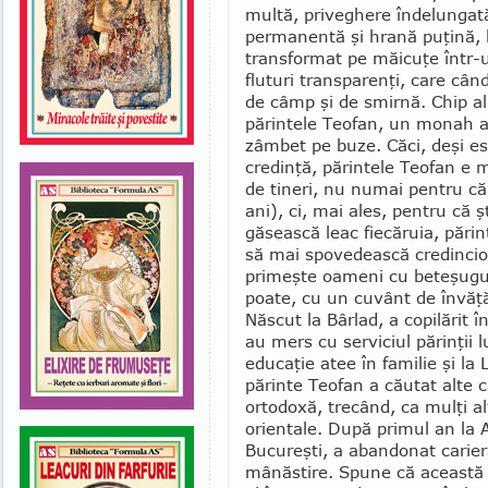
multă, priveghere înde­lungat
permanentă şi hrană puţină, 
transformat pe măicuţe într-u
fluturi trans­parenţi, care cân
de câmp şi de smirnă. Chip al a
părintele Teofan, un monah asc
zâmbet pe buze. Căci, deşi es
credinţă, părintele Teofan e m
de tineri, nu numai pentru că 
ani), ci, mai ales, pentru că ş
găsească leac fiecăruia, părin
să mai spovedească credincioşi
primeşte oameni cu beteşuguri
poate, cu un cuvânt de învăţă
Născut la Bârlad, a copilărit 
au mers cu serviciul părinţii l
educaţie atee în fa­milie şi la 
părinte Teofan a căutat alte c
orto­doxă, trecând, ca mulţi alţ
orientale. După primul an la 
Bucureşti, a abandonat carier
mânăstire. Spune că această d