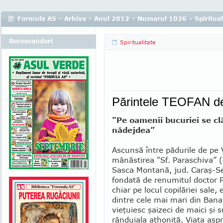
Formula AS
›
Arhiva
›
Anul 2012
›
Numarul 1026
›
Spiritual
Recomandari
Spiritualitate
Părintele TEOFAN de
"Pe oamenii bucuriei se cl
nădejdea”
Ascunsă între pădurile de pe 
mânăstirea "Sf. Paraschiva”
Sasca Montană, jud. Caraş-Se
fondată de re­numitul doctor P
chiar pe locul copilă­riei sale,
dintre cele mai mari din Banat
vieţuiesc şaizeci de maici şi s
rânduiala atho­nită. Viaţa asp