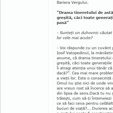
Bariera Vergului.
"Drama tineretului de astă
greşită, căci toate generaţi
pasă”
- Sunteţi un duhovnic căutat 
lor cele mai acute?
- Voi răspunde cu un cuvânt 
Iosif Vatopedinul, la mânăsti
anume, că drama tineretului 
greşită, căci toate gene­raţiil
îi atragi atenţia unui tânăr că
dacă?”. Cea mai mare problemă
a vieţii lor. Este o consecinţ
Omul nu ştie nici de unde vine
are vreun rost să încerce să 
din lipsa de sens.
Dacă tu nu ş
trăieşti, cum să-ţi întemeiezi
ce să faci ceva pentru celăla
bucuri de viaţă?... Durerea a