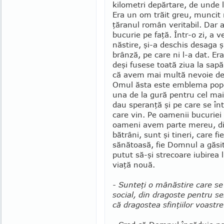
kilometri depărtare, de unde lo
Era un om trăit greu, muncit 
ţăranul ro­mân veri­tabil. Dar
bu­cu­rie pe faţă. Într-o zi, a 
năstire, şi-a deschis de­saga
brânză, pe care ni l-a dat. Er
deşi fusese toată ziua la sap
că avem mai multă ne­voie de
Omul ăsta este emblema popor
una de la gură pentru cel mai
dau speranţă şi pe care se înt
care vin. Pe oamenii bucuriei s
oameni avem parte mereu, di
bătrâni, sunt şi tineri, care f
sănătoasă, fie Dom­nul a găsit 
putut să-şi strecoare iubirea
viaţă nouă.
- Sunteţi o mânăstire care se 
social, din dragoste pentru se
că dragostea sfinţiilor voas­tr