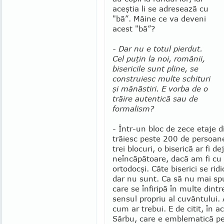
aceştia li se adresează cu
"bă”. Mâi­ne ce va deveni
acest "bă”?
- Dar nu e totul pierdut.
Cel puţin la noi, românii,
bisericile sunt pline, se
construiesc multe schituri
şi mânăstiri. E vorba de o
trăire autentică sau de
formalism?
- Într-un bloc de zece etaje d
trăiesc peste 200 de persoan
trei blocuri, o biserică ar fi de
neîncăpătoare, dacă am fi cu
orto­docşi. Câte biserici se rid
dar nu sunt. Ca să nu mai spu
care se înfiripă în multe dintr
sensul propriu al cuvântului. 
cum ar trebui. E de citit, în a
Sârbu, care e emblematică pen