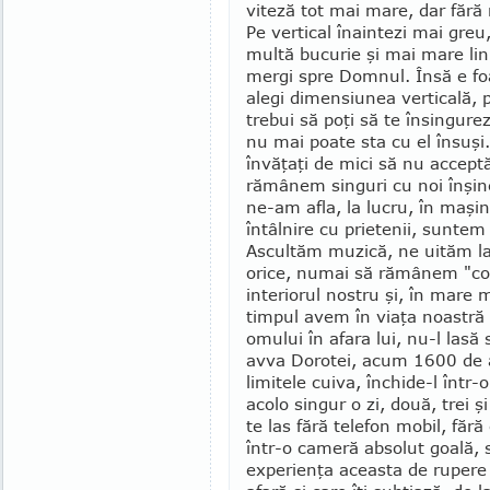
viteză tot mai mare, dar fără 
Pe vertical înaintezi mai greu
multă bucurie şi mai mare lini
mergi spre Domnul. Însă e foar
alegi di­men­siunea verticală, 
tre­bui să poţi să te însingure
nu mai poate sta cu el însuş
învăţaţi de mici să nu accep
rămânem singuri cu noi înşin
ne-am afla, la lucru, în maşin
întâlnire cu prietenii, sun­tem 
Ascultăm muzică, ne uităm la 
orice, numai să rămânem "cone
interiorul nostru şi, în mare 
timpul avem în viaţa noastră 
omului în afara lui, nu-l lasă
avva Do­rotei, acum 1600 de a
limitele cuiva, închide-l într-
acolo singur o zi, două, trei 
te las fără telefon mobil, fără
într-o cameră absolut goa­lă, s
experi­enţa aceasta de rupere 