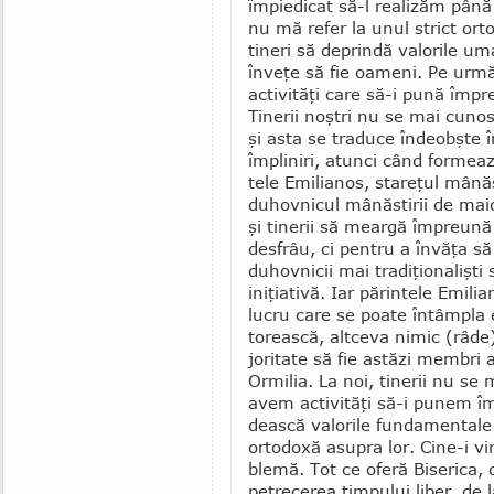
îm­pie­dicat să-l realizăm pân
nu mă refer la unul strict orto
tineri să deprindă valorile um
în­ve­ţe să fie oameni. Pe urmă,
activităţi care să-i pună împre
Tine­rii noştri nu se mai cunosc
şi asta se traduce îndeobşte în
împliniri, atunci când formea­z
tele Emilianos, sta­re­ţul mânăs
duhovni­cul mânăstirii de maici
şi tinerii să meargă împre­ună
desfrâu, ci pentru a învăţa s
duhovnicii mai tra­diţionalişt
iniţiativă. Iar părintele Emil
lucru care se poate în­tâm­pla 
torească, altceva nimic (râ­de)
jori­tate să fie astăzi membri a
Ormilia. La noi, tinerii nu se 
avem activităţi să-i punem îm
deas­că valorile funda­men­tale
orto­doxă asupra lor. Cine-i vi
blemă. Tot ce oferă Biserica, 
petre­cerea timpului liber, de l