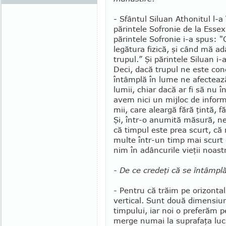
- Sfântul Siluan Athonitul l-a
părintele Sofronie de la Esse
părintele Sofronie i-a spus: "C
legă­tura fizică, şi când mă ad
trupul.” Şi părintele Siluan i
Deci, da­că trupul ne este con
întâmplă în lume ne afecteaz
lumii, chiar dacă ar fi să nu î
avem nici un mij­loc de informa
mii, care aleargă fără ţintă, fă
Şi, într-o anumită măsură, ne 
că timpul este prea scurt, c
multe într-un timp mai scurt 
nim în adâncurile vieţii noast
- De ce credeţi că se întâm­pl
- Pentru că trăim pe orizon­ta
vertical. Sunt două di­men­siun
timpului, iar noi o preferăm 
merge numai la suprafaţa lucr