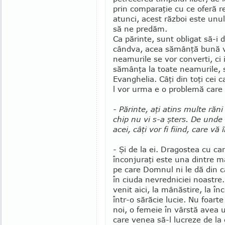
prin com­pa­raţie cu ce oferă r
atunci, acest război este unu
să ne predăm.
Ca părinte, sunt obligat să-i d
cândva, acea sămân­ţă bună v
neamu­rile se vor converti, ci 
sămânţa la toate neamurile, 
Evan­ghe­lia. Câţi din toţi cei 
l vor urma e o problemă care 
- Părinte, aţi atins multe răn
chip nu vi s-a şters. De und
acei, câţi vor fi fiind, care vă
- Şi de la ei. Dragostea cu ca
înconjuraţi este una dintre ma
pe care Domnul ni le dă din c
în ciuda nevred­niciei noas­tr
venit aici, la mânăstire, la în
într-o sărăcie lucie. Nu foart
noi, o femeie în vârstă avea 
care venea să-l lu­creze de la 