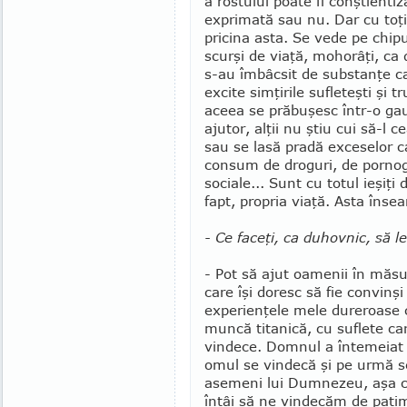
a rostului poate fi conştienti
expri­mată sau nu. Dar cu toţi
pricina asta. Se vede pe chipu
scurşi de viaţă, mohorâţi, ca 
s-au îmbâcsit de substanţe ca
excite simţirile sufleteşti şi t
aceea se pră­buşesc într-o ga
ajutor, alţii nu ştiu cui să-l ce
sau se lasă pradă exceselor ca
consum de droguri, de porno­gr
sociale... Sunt cu totul ieşiţi 
fapt, pro­pria viaţă. Asta îns
- Ce faceţi, ca duhovnic, să l
- Pot să ajut oamenii în măsu
care îşi doresc să fie convinş
experienţele mele dureroase 
muncă titanică, cu suflete ca
vindece. Domnul a întemeiat B
omul se vindecă şi pe urmă 
asemeni lui Dumnezeu, aşa c
întâi să ne vindecăm de patimi