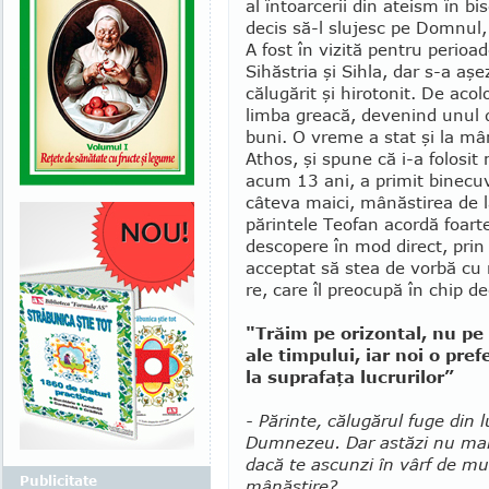
al întoarcerii din ateism în b
decis să-l slujesc pe Domnul,
A fost în vizită pentru peri­oad
Sihăstria şi Sihla, dar s-a aşe
călugărit şi hirotonit. De aco­l
limba greacă, devenind unul d
buni. O vreme a stat şi la mân
Athos, şi spune că i-a folosit
acum 13 ani, a primit binecu­v
câteva maici, mânăs­tirea de la
părintele Teo­fan acordă foarte
descopere în mod direct, prin î
acceptat să stea de vor­bă cu
re, care îl preo­cupă în chip de
"Trăim pe orizontal, nu pe
ale timpului, iar noi o pr
la suprafaţa lucrurilor”
- Părinte, călugărul fuge din
Dumnezeu. Dar astăzi nu mai e
dacă te ascunzi în vârf de mu
Publicitate
mânăstire?