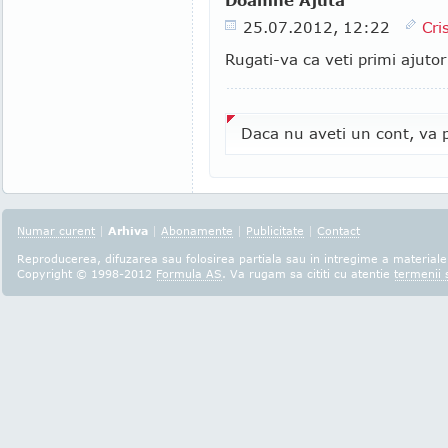
Doamne Ajuta
25.07.2012, 12:22
Cri
Rugati-va ca veti primi ajutor
Daca nu aveti un cont, va p
Numar curent
|
Arhiva
|
Abonamente
|
Publicitate
|
Contact
Reproducerea, difuzarea sau folosirea partiala sau in intregime a materialel
Copyright © 1998-2012
Formula AS
. Va rugam sa cititi cu atentie
termenii s