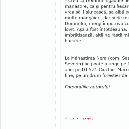
- Cred că Domnul îngăduie pe
mânăstire, ca şi pentru fieca
vrea să-I slujească, să aibă pa
multe mângâieri, dar şi de mu
Dom­nu­lui, mergi împotriva cu
lovit. Aşa a fost în­tot­deauna
îmbrăţişează, alţii ne răstăl
bucu­rie.
La Mânăstirea Nera (com. Sa
Severin) se poate ajunge pe 
apoi pe DJ 571 Ciuchici-Ma­c
fine, pe un drum forestier de
Fotografiile autorului
Claudiu Tarziu