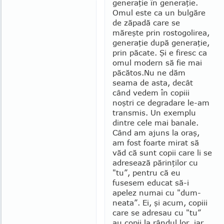
genera­ţie în ge­neraţie.
Omul este ca un bulgăre
de zăpadă care se
măreşte prin ros­togoli­rea,
generaţie după gene­raţie,
prin păcate. Şi e firesc ca
omul modern să fie mai
păcă­tos.
Nu ne dăm
seama de asta, de­cât
când vedem în copiii
noştri ce de­gradare le-am
transmis. Un exem­plu
dintre cele mai banale.
Când am ajuns la oraş,
am fost foarte mirat să
văd că sunt copii care li se
adresează părinţilor cu
"tu”, pentru că eu
fusesem edu­cat să-i
apelez numai cu "dum­
neata”. Ei, şi acum, copiii
care se adresau cu "tu”
au copii la rân­dul lor, iar