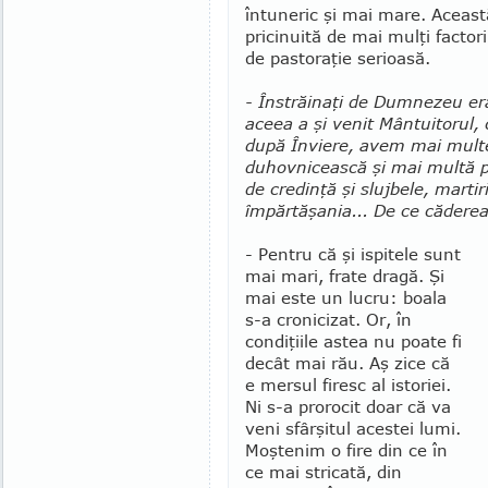
întuneric şi mai mare. Aceast
pricinuită de mai mulţi factori
de pastoraţie serioasă.
- Înstrăinaţi de Dumnezeu e
aceea a şi venit Mântuitorul,
după Înviere, avem mai mult
duhovnicească şi mai multă pu
de credinţă şi slujbele, martiri
împărtăşania... De ce cădere
- Pentru că şi ispitele sunt
mai mari, frate dragă. Şi
mai este un lucru: boala
s-a cronicizat. Or, în
condiţiile astea nu poate fi
decât mai rău. Aş zice că
e mersul firesc al istoriei.
Ni s-a prorocit doar că va
veni sfârşitul acestei lumi.
Moştenim o fire din ce în
ce mai stricată, din