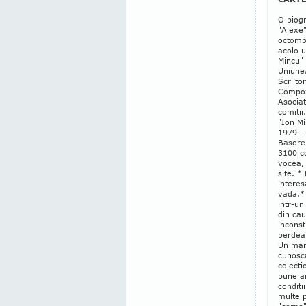
O biogr
"Alexe"
octombr
acolo u
Mincu" 
Uniunea
Scriito
Compozi
Asociat
comitii
"Ion Mi
1979 - 
Basorel
3100 co
vocea, 
site. *
interes
vada.
*
intr-un
din cau
inconst
perdea
Un mar
cunosca
colecti
bune ar
conditi
multe p