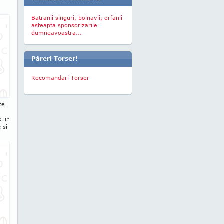
Batranii singuri, bolnavii, orfanii
asteapta sponsorizarile
dumneavoastra...
Păreri Torser!
Recomandari Torser
te
i in
 si