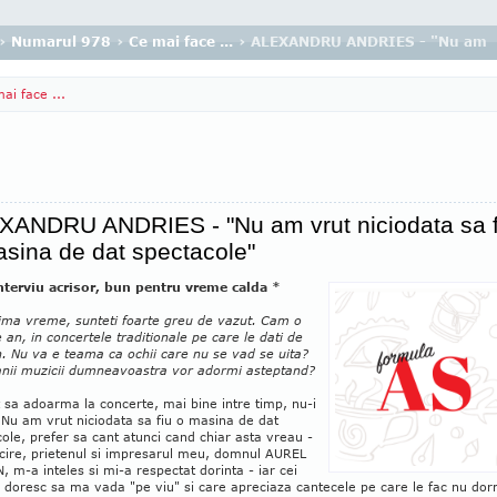
›
Numarul 978
›
Ce mai face ...
› ALEXANDRU ANDRIES - "Nu am vru
ai face ...
XANDRU ANDRIES - "Nu am vrut niciodata sa f
sina de dat spectacole"
nterviu acrisor, bun pentru vreme calda *
tima vreme, sunteti foarte greu de vazut. Cam o
 an, in concertele traditionale pe care le dati de
. Nu va e teama ca ochii care nu se vad se uita?
anii muzicii dumneavoastra vor adormi asteptand?
 sa adoarma la concerte, mai bine intre timp, nu-i
 Nu am vrut niciodata sa fiu o masina de dat
ole, prefer sa cant atunci cand chiar asta vreau -
icire, prietenul si impresarul meu, domnul AUREL
 m-a inteles si mi-a respectat dorinta - iar cei
i doresc sa ma vada "pe viu" si care apreciaza cantecele pe care le fac nu do