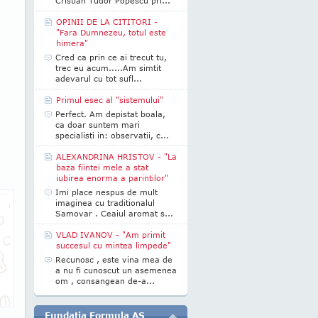
Cristian Tudor Popescu pri...
OPINII DE LA CITITORI -
"Fara Dumnezeu, totul este
himera"
Cred ca prin ce ai trecut tu,
trec eu acum.....Am simtit
adevarul cu tot sufl...
Primul esec al "sistemului"
Perfect. Am depistat boala,
ca doar suntem mari
specialisti in: observatii, c...
ALEXANDRINA HRISTOV - "La
baza fiintei mele a stat
iubirea enorma a parintilor"
Imi place nespus de mult
imaginea cu traditionalul
Samovar . Ceaiul aromat s...
VLAD IVANOV - "Am primit
succesul cu mintea limpede"
Recunosc , este vina mea de
a nu fi cunoscut un asemenea
om , consangean de-a...
Fundatia Formula AS