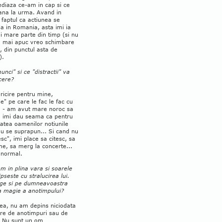
ediaza ce-am in cap si ce
pana la urma. Avand in
faptul ca actiunea se
a in Romania, asta imi ia
 mare parte din timp (si nu
a mai apuc vreo schimbare
 din punctul asta de
).
unci" si ce "distractii" va
cere?
ericire pentru mine,
e" pe care le fac le fac cu
e - am avut mare noroc sa
a, imi dau seama ca pentru
atea oamenilor notiunile
u se suprapun... Si cand nu
c", imi place sa citesc, sa
me, sa merg la concerte...
anormal.
m in plina vara si soarele
pseste cu stralucirea lui.
nge si pe dumneavoastra
a magie a anotimpului?
rea, nu am depins niciodata
are de anotimpuri sau de
 Nu sunt un om