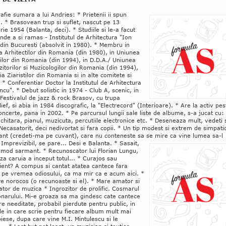
afie sumara a lui Andries: * Prietenii ii spun
. * Brasovean trup si suflet, nascut pe 13
ie 1954 (Balanta, deci). * Studiile si le-a facut
nde a si ramas - Institutul de Arhitectura "Ion
din Bucuresti (absolvit in 1980). * Membru in
 Arhitectilor din Romania (din 1980), in Uniunea
rilor din Romania (din 1994), in D.D.A./ Uniunea
torilor si Muzicologilor din Romania (din 1994),
ia Ziaristilor din Romania si in alte comitete si
. * Conferentiar Doctor la Institutul de Arhitectura
ncu". * Debut solistic in 1974 - Club A, scenic, in
Festivalul de jazz & rock Brasov, cu trupa
ief, si abia in 1984 discografic, la "Electrecord" (Interioare). * Are la activ pes
ncerte, pana in 2002. * Pe parcursul lungii sale liste de albume, s-a jucat cu:
chitara, pianul, muzicuta, percutiile electronice etc. * Deseneaza mult, vedeti s
 Necasatorit, deci nedivortat si fara copii. * Un tip modest si extrem de simpatic
ant (credeti-ma pe cuvant), care nu conteneste sa se mire ca vine lumea sa-l
 Imprevizibil, se pare... Desi e Balanta. * Sasait,
 mod sarmant. * Recunoscator lui Florian Lungu,
za caruia a inceput totul... * Curajos sau
ient? A compus si cantat atatea cantece fara
 pe vremea odiosului, ca ma mir ca e acum aici. *
e norocos (o recunoaste si el). * Mare amator si
tor de muzica * Ingrozitor de prolific. Cosmarul
onarului. Mi-e groaza sa ma gindesc cate cantece
e needitate, probabil pierdute pentru public, in
ile in care scrie pentru fiecare album mult mai
iese, dupa care vine M.I. Mintulescu si le