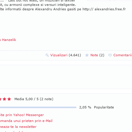
... * Last but not least, un muzician si textier
t, cu armonii complexe si versuri inteligente.
te informatii despre Alexandru Andries gasiti pe http:// alexandries.free.fr
a Hanzelik
Vizualizari
(4.641)
Note
(
2
)
Comentari
Media 5,00 / 5 (2 note)
2,05 %
Popularitate
ite prin Yahoo! Messenger
manda unui prieten prin e-Mail
eaza-te la newsletter