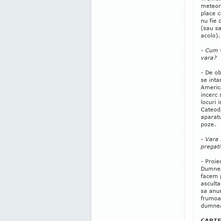
meteoro
place c
nu fie 
(sau sa
acolo).
- Cum 
vara?
- De ob
se int
America
incerc 
locuri 
Cateod
aparatu
poze.
- Vara 
pregati
- Proie
Dumnez
facem p
ascult
sa anun
frumoas
dumnea
CARTE