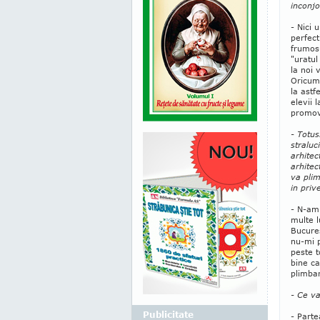
inconj
- Nici 
perfect
frumosu
"uratul
la noi 
Oricum
la astf
elevii 
promova
- Totus
straluc
arhitec
arhitec
va plim
in prive
- N-am
multe l
Bucures
nu-mi p
peste t
bine c
plimbar
- Ce va
Publicitate
- Parte