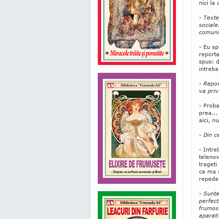
nici la
- Text
sociale
comunic
- Eu sp
reporta
spus: d
intreba
- Repor
va priv
- Proba
prea...
aici, n
- Din c
- Intre
telenov
trageti
ca ma s
repede
- Sunte
perfect
frumosu
aparati