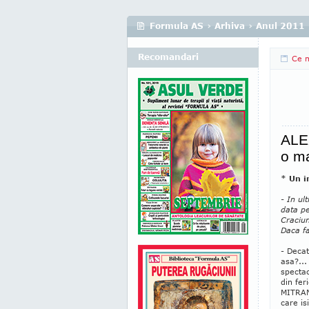
Formula AS
›
Arhiva
›
Anul 2011
Recomandari
Ce m
ALE
o ma
* Un i
- In ul
data pe
Craciun
Daca f
- Decat
asa?...
spectac
din fer
MITRAN,
care is