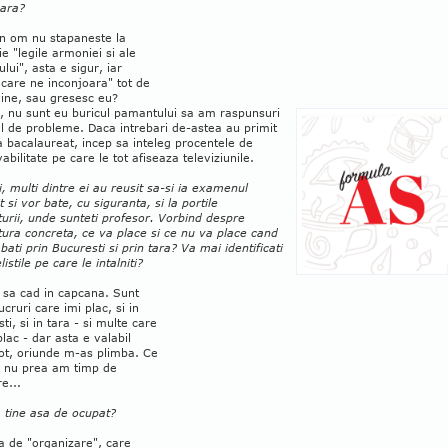
oara?
un om nu stapaneste la
ie "legile armoniei si ale
lui", asta e sigur, iar
 care ne inconjoara" tot de
vine, sau gresesc eu?
, nu sunt eu buricul pamantului sa am raspunsuri
el de probleme. Daca intrebari de-astea au primit
la bacalaureat, incep sa inteleg procentele de
bilitate pe care le tot afiseaza televiziunile.
i, multi dintre ei au reusit sa-si ia examenul
it si vor bate, cu siguranta, si la portile
turii, unde sunteti profesor. Vorbind despre
tura concreta, ce va place si ce nu va place cand
bati prin Bucuresti si prin tara? Va mai identificati
listile pe care le intalniti?
 sa cad in capcana. Sunt
ucruri care imi plac, si in
ti, si in tara - si multe care
lac - dar asta e valabil
ot, oriunde m-as plimba. Ce
a nu prea am timp de
e...
 tine asa de ocupat?
a de "organizare", care