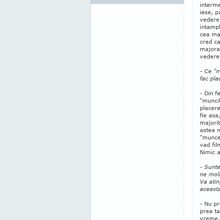
interm
iese, 
vedere 
intampl
cea mai
cred c
majora,
vedere
- Ce "m
fac pla
- Din f
"muncil
placer
fie as
majorit
astea n
"munces
vad fil
Nimic 
- Sunte
ne moli
Va ati
aceast
- Nu p
prea t
vreme.