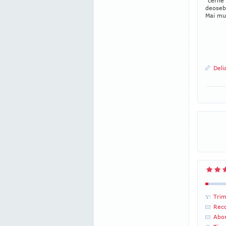
"cerne"
deosebi
Mai mul
Deli
Trim
Reco
Abon