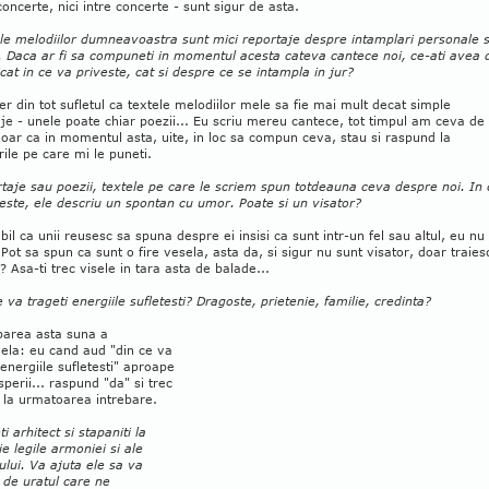
 concerte, nici intre concerte - sunt sigur de asta.
ele melodiilor dumneavoastra sunt mici reportaje despre intamplari personale 
. Daca ar fi sa compuneti in momentul acesta cateva cantece noi, ce-ati avea 
at in ce va priveste, cat si despre ce se intampla in jur?
er din tot sufletul ca textele melodiilor mele sa fie mai mult decat simple
je - unele poate chiar poezii... Eu scriu mereu cantece, tot timpul am ceva de
oar ca in momentul asta, uite, in loc sa compun ceva, stau si raspund la
rile pe care mi le puneti.
taje sau poezii, textele pe care le scriem spun totdeauna ceva despre noi. In 
este, ele descriu un spontan cu umor. Poate si un visator?
bil ca unii reusesc sa spuna despre ei insisi ca sunt intr-un fel sau altul, eu nu
 Pot sa spun ca sunt o fire vesela, asta da, si sigur nu sunt visator, doar traies
u? Asa-ti trec visele in tara asta de balade...
e va trageti energiile sufletesti? Dragoste, prietenie, familie, credinta?
barea asta suna a
ela: eu cand aud "din ce va
 energiile sufletesti" aproape
perii... raspund "da" si trec
 la urmatoarea intrebare.
ti arhitect si stapaniti la
ie legile armoniei si ale
lui. Va ajuta ele sa va
 de uratul care ne