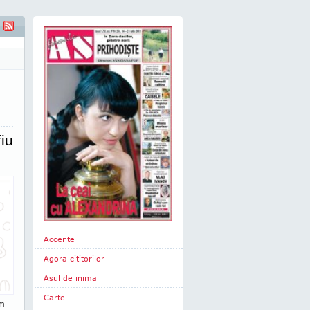
t niciodata sa fiu o masina de dat spectacole"
iu
Accente
Agora cititorilor
Asul de inima
Carte
rm