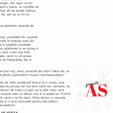
logic, dar sigur ca-mi
and e soare, cu conditia sa
chiar 40 de grade Celsius
 fie, dar sa nu fiu eu
va petreceti vacanta de
icei, jumatate din vacanta
ampla la matusa mea din
 si cealalta jumatate
sa calatoresc si sa ajung in
in care n-am mai fost.
ata, cand nu uit acasa
l de fotografiat, fac si
se pot urzi, oare, proiecte de viitor? Daca da, ce
ti pentru admiratorii muzicii dumneavoastra?
cte de viitor exista tot timpul (e o vorba, cica
eu se amuza cel mai tare cand noi, oamenii, ne
lanuri de viitor) si sper sa le ofer celor care
a muzica mea un album nou si in acest an. Promit
t, cand o sa fiu sigur. Pana atunci, o vacanta
a si o vara minunata pentru toti cititorii
voastra!!!
 DE VIZITA