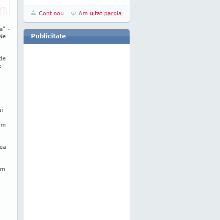
Cont nou
Am uitat parola
a" -
Publicitate
 Ne
 de
e
,
ui
fim
rea
im