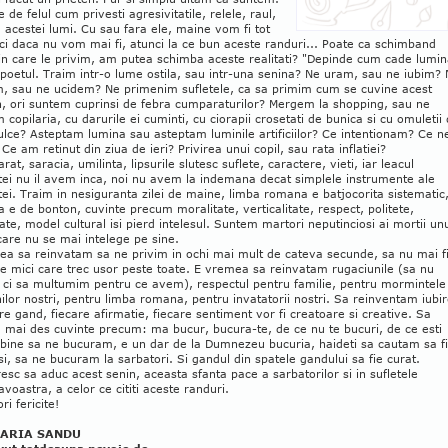
 de felul cum privesti agresivitatile, relele, raul,
 acestei lumi. Cu sau fara ele, maine vom fi tot
aci daca nu vom mai fi, atunci la ce bun aceste randuri... Poate ca schimband
n care le privim, am putea schimba aceste realitati? "Depinde cum cade lumin
poetul. Traim intr-o lume ostila, sau intr-una senina? Ne uram, sau ne iubim?
, sau ne ucidem? Ne primenim sufletele, ca sa primim cum se cuvine acest
n, ori suntem cuprinsi de febra cumparaturilor? Mergem la shopping, sau ne
 copilaria, cu darurile ei cuminti, cu ciorapii crosetati de bunica si cu omuletii
ulce? Asteptam lumina sau asteptam luminile artificiilor? Ce intentionam? Ce n
Ce am retinut din ziua de ieri? Privirea unui copil, sau rata inflatiei?
rat, saracia, umilinta, lipsurile slutesc suflete, caractere, vieti, iar leacul
tei nu il avem inca, noi nu avem la indemana decat simplele instrumente ale
ei. Traim in nesiguranta zilei de maine, limba romana e batjocorita sistematic
a e de bonton, cuvinte precum moralitate, verticalitate, respect, politete,
tate, model cultural isi pierd intelesul. Suntem martori neputinciosi ai mortii un
are nu se mai intelege pe sine.
ea sa reinvatam sa ne privim in ochi mai mult de cateva secunde, sa nu mai 
le mici care trec usor peste toate. E vremea sa reinvatam rugaciunile (sa nu
 ci sa multumim pentru ce avem), respectul pentru familie, pentru mormintele
ilor nostri, pentru limba romana, pentru invatatorii nostri. Sa reinventam iubi
are gand, fiecare afirmatie, fiecare sentiment vor fi creatoare si creative. Sa
 mai des cuvinte precum: ma bucur, bucura-te, de ce nu te bucuri, de ce esti
e bine sa ne bucuram, e un dar de la Dumnezeu bucuria, haideti sa cautam sa f
i, sa ne bucuram la sarbatori. Si gandul din spatele gandului sa fie curat.
esc sa aduc acest senin, aceasta sfanta pace a sarbatorilor si in sufletele
oastra, a celor ce cititi aceste randuri.
ri fericite!
ARIA SANDU