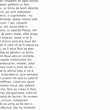
ari reuseam sa aduc locului
apea galbena cu flori
e, un birou de lemn deschis
oare, pe care asezasem
erul, o zugraveala - nu
ficiente, lipsea mereu cate
Acum 7 ani, reluand
le, am ajuns dintr-o
are, cu agentul Pisica, intr-
 de patru etaje, aflat langa
a Icoanei. Daca m-ar fi
t cineva care era locul din
ti in care mi-ar fi placut sa
c, as fi spus fara sa stau
clipa pe ganduri ca acolo,
ele doua parcuri cochete,
 casele melancolice din
antacuzino. Asadar, totul
rea mult si prea de tot...
t la ultimul etaj si ne-a
s proprietarul, care semana
 picaturi de apa cu actorul
 Hoffman. Cand am vazut
mentul micut, dar extrem
nos, fara sa vreau si fara
vreo plangacioasa, ochii mi
mplut de lacrimi. Nu aveam
i, oricum, fuseseram
ti ca urma sa fie dat in
 altcuiva. Dar eu simteam