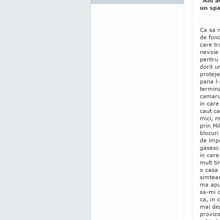
"Am av
un spa
Ca sa 
de fond
care t
nevoie 
pentru 
dorit u
proteje
pana l
termina
camaru
in care
caut ca
mici, m
prin Mi
blocuri
de imp
gasesc 
in care
mult ti
o casa 
simtea
ma apu
sa-mi 
ca, in 
mai de
provizo