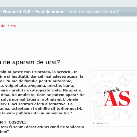
›
Numarul 950
›
Asul de inima
› Cum ne aparam de urat?
 de inima
 ne aparam de urat?
talnim peste tot. Pe strada, la serviciu, in
ne si institutii, dar cel mai adesea acasa, la
zor. Nume de familie pentru mitocanie,
ta, vulgaritate, aroganta, prostie, barfa,
nare - uratul ne cotropeste viata. Ne sperie.
rima. Ne umileste. Oare ne putem apara? Ne
salva normalitatea si optimismul, binele
sc? Cinci scriitori ofera alternative. Ca-
auna, asteptam si opiniile cititorilor nostri,
e le vom publica intr-un numar viitor *
N T. COSOVEI
Anabasis I
tem fi senini decat atunci cand ne vindecam
aime"