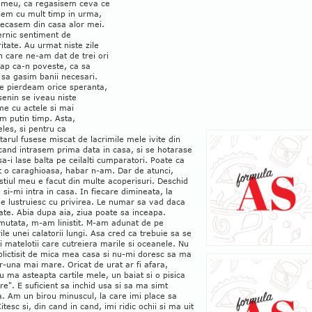
l meu, ca regasisem ceva ce
sem cu mult timp in urma,
lecasem din casa alor mei.
ernic sentiment de
ritate. Au urmat niste zile
in care ne-am dat de trei ori
cap ca-n poveste, ca sa
sa gasim banii necesari.
e pierdeam orice speranta,
senin se iveau niste
me cu actele si mai
m putin timp. Asta,
eles, si pentru ca
tarul fusese miscat de lacrimile mele ivite din
cand intrasem prima data in casa, si se hotarase
sa-i lase balta pe ceilalti cumparatori. Poate ca
t o caraghioasa, habar n-am. Dar de atunci,
tiul meu e facut din multe acoperisuri. Deschid
si-mi intra in casa. In fiecare dimineata, la
le lustruiesc cu privirea. Le numar sa vad daca
ate. Abia dupa aia, ziua poate sa inceapa.
mutata, m-am linistit. M-am adunat de pe
le unei calatorii lungi. Asa cred ca trebuie sa se
i matelotii care cutreiera marile si oceanele. Nu
lictisit de mica mea casa si nu-mi doresc sa ma
r-una mai mare. Oricat de urat ar fi afara,
u ma asteapta cartile mele, un baiat si o pisica
e". E suficient sa inchid usa si sa ma simt
. Am un birou minuscul, la care imi place sa
Citesc si, din cand in cand, imi ridic ochii si ma uit