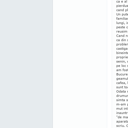
ca e a
pierdu
cand p
Un put
familia
lungi, 
peste 
reusim 
Cand n
ca din 
proble
castiga
bineint
proprie
senin, 
pe loc 
am fos
Bucures
geamul 
cafea, 
sunt to
Odata 
drumuri
simta s
m-am p
mut int
inauntr
"de mar
aparata
scriu. 