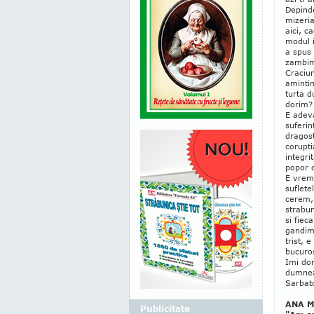
Depinde
mizeria
aici, c
modul i
a spus 
zambim
Craciu
amintim
turta d
dorim? 
E adeva
suferin
dragost
corupti
integri
popor c
E vrem
suflete
cerem,
strabun
si fiec
gandim
trist, 
bucuros
Imi dor
dumneav
Sarbato
ANA M
Publicitate