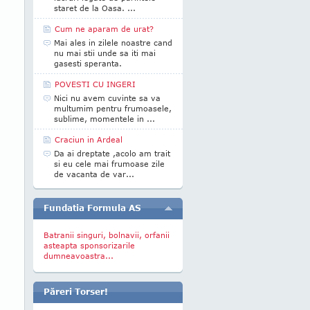
staret de la Oasa. ...
Cum ne aparam de urat?
Mai ales in zilele noastre cand
nu mai stii unde sa iti mai
gasesti speranta.
POVESTI CU INGERI
Nici nu avem cuvinte sa va
multumim pentru frumoasele,
sublime, momentele in ...
Craciun in Ardeal
Da ai dreptate ,acolo am trait
si eu cele mai frumoase zile
de vacanta de var...
Fundatia Formula AS
Batranii singuri, bolnavii, orfanii
asteapta sponsorizarile
dumneavoastra...
Păreri Torser!