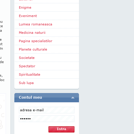
Enigme
Eveniment
nu
Lumea romaneasca
ce
ca
Medicina naturii
de
Pagina specialistilor
ot
Un
Planete culturale
u
Societate
 de
Spectator
Spiritualitate
e,
loc
Sub lupa
Contul meu