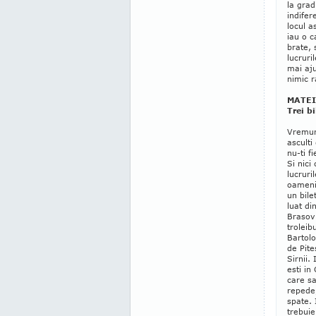
la gra
indifer
locul a
iau o c
brate, 
lucruri
mai aju
nimic r
MATEI
Trei bi
Vremuri
asculti
nu-ti f
Si nici
lucruri
oamenii
un bile
luat di
Brasov 
troleib
Bartol
de Pite
Sirnii.
esti in
care sa
repede,
spate. 
trebuie