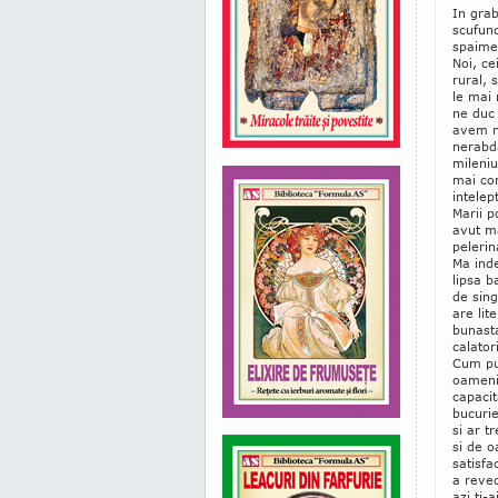
In grab
scufun
spaime,
Noi, ce
rural, 
le mai
ne duc
avem n
nerabda
mileniu
mai com
intelep
Marii p
avut ma
pelerin
Ma inde
lipsa b
de sing
are lit
bunasta
calator
Cum put
oameni 
capacit
bucuri
si ar t
si de 
satisfa
a reved
azi ti-