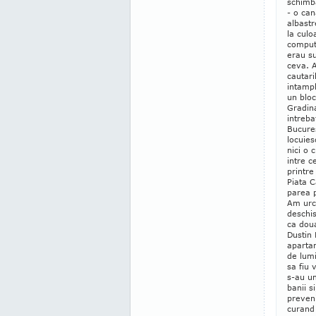
schimb
- o can
albastr
la cul
comput
erau su
ceva. 
cautari
intampl
un bloc
Gradin
intreba
Bucures
locuies
nici o 
intre c
printre
Piata C
parea p
Am urca
deschi
ca doua
Dustin
aparta
de lumi
sa fiu 
s-au u
banii s
preveni
curand