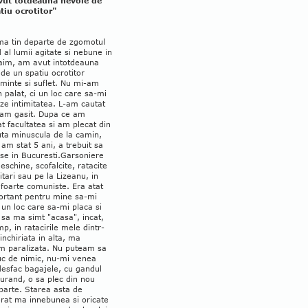
ut totdeauna nevoie de
tiu ocrotitor"
ma tin departe de zgomotul
 al lumii agitate si nebune in
raim, am avut intotdeauna
de un spatiu ocrotitor
minte si suflet. Nu mi-am
n palat, ci un loc care sa-mi
ze intimitatea. L-am cautat
-am gasit. Dupa ce am
t facultatea si am plecat din
ta minuscula de la camin,
 am stat 5 ani, a trebuit sa
se in Bucuresti.
Garsoniere
eschine, scofalcite, ratacite
litari sau pe la Lizeanu, in
 foarte comuniste. Era atat
ortant pentru mine sa-mi
un loc care sa-mi placa si
 sa ma simt "acasa", incat,
mp, in ratacirile mele dintr-
inchiriata in alta, ma
m paralizata. Nu puteam sa
c de nimic, nu-mi venea
desfac bagajele, cu gandul
curand, o sa plec din nou
parte. Starea asta de
rat ma innebunea si oricate