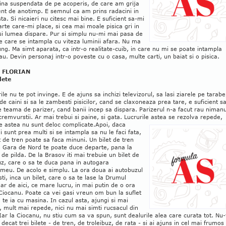
dina suspendata de pe acoperis, de care am grija
ent de anotimp. E semnul ca am prins radacini in
sta. Si nicaieri nu citesc mai bine. E suficient sa-mi
arte care-mi place, si cea mai moale pisica gri in
si lumea dispare. Pur si simplu nu-mi mai pasa de
le care se intampla cu viteza luminii afara. Nu ma
ng. Ma simt aparata, ca intr-o realitate-cuib, in care nu mi se poate intampla
au. Devin personaj intr-o poveste cu o casa, multe carti, un baiat si o pisica.
 FLORIAN
lete
le nu te pot invinge. E de ajuns sa inchizi televizorul, sa lasi ziarele pe tarabe
 de caini si sa le zambesti pisicilor, cand se claxoneaza prea tare, e suficient s
ie teama de parizer, cand banii incep sa dispara. Parizerul n-a facut rau nimanu
 cremvurstii. Ar mai trebui si paine, si gata. Lucrurile astea se rezolva repede,
le astea nu sunt deloc complicate.
Apoi, daca
 sunt prea multi si se intampla sa nu le faci fata,
t de tren poate sa faca minuni. Un bilet de tren
n Gara de Nord te poate duce departe, pana la
de pilda. De la Brasov iti mai trebuie un bilet de
uz, care o sa te duca pana in autogara
omeu. De acolo e simplu. La ora doua ai autobuzul
sti, inca un bilet, care o sa te lase la Drumul
 Iar de aici, ce mare lucru, in mai putin de o ora
 Ciocanu. Poate ca vei gasi vreun om bun la suflet
 te ia cu masina. In cazul asta, ajungi si mai
 mult mai repede, nici nu mai simti rucsacul din
Iar la Ciocanu, nu stiu cum sa va spun, sunt dealurile alea care curata tot. Nu-
 decat trei bilete - de tren, de troleibuz, de rata - si ai ajuns in cel mai frumos 