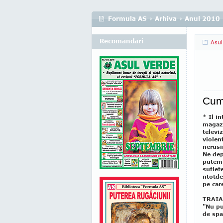
Formula AS
›
Arhiva
›
Anul 2010
Recomandari
Asul
Cum
* Il in
magazi
televi
violen
nerusi
Ne dep
putem 
suflete
ntotde
pe car
TRAIA
"Nu pu
de sp