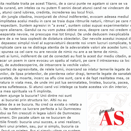
ita realitate traita pe acest Titanic, de a carui punte ne agatam si care se va
da curand, am inteles ca nu putem fi senini decat atunci cand ne vindecam de
 atunci cand iubirea, credinta, increderea iau locul fricii.
i din jungla citadina, inconjurati de chinul indiferentei, evocam adesea mediul
simplitatea acelui mediu in care se traia dupa ritmurile naturii, ritmuri pe care 
 respectam. Suntem agresivi in "a avea", suntem cobai supusi experimentelor 
 spre alienare. Gandul ca nu vom putea obtine ceva, despre care noi credem 
eaparata nevoie, ne preocupa mai tot timpul. De unde deducem inexplicabila
re de a ne lasa coplesiti de dictatura obiectelor. Dar nevoile acestui inceput 
 depasesc simplul nivel al supravietuirii decente noi vrem lucruri complicate, t
plicate care sa ne distraga atentia de la adevaratele valori ale acestei lumi. 
t spunea ca cel care nu are nevoie de nimic nu are a se teme de nimic.
oeti ai lumii, indiferent de cat de conectati au fost la acest dur mediu citadin, a
car un poem in care evocau un spatiu al naturii, pe care il intrezareau ca loc
aj, de autodescoperire, de intoarcere la vechile valori.
partez de agresivitate, de relele lumii, incercand sa inlatur temerile legate de
anilor, de lipsa prietenilor, de pierderea celor dragi, temerile legate de sanatat
uratate, de moarte, incerc sa aflu cine sunt, care e de fapt realitatea mea, ce 
eratura in viata mea, de unde imi pot lua seninatatea, linistea, bucuria, pacea,
rea sufleteasca. Si atunci cand voi intelege ca toate acestea vin din interior,
ia mea spirituala va fi implinita.
em ajunge la bucurie? Unii dintre noi sunt
ai bucuriei prin structura lor. Altii nu au
atea de a se bucura. Nu cred ca exista o reteta a
ei. Ne nastem ca lucrare perfecta a lui Dumnezeu
rebui sa fim crescuti in legea iubirii de Dumnezeu
oameni. Din pacate uitam sa ne bucuram de
ctiile firesti: bucuria unui succes, a unei realizari,
erii unui prieten, sau, pur si simplu, bucuria ca
ai facut un prieten. Pur si simplu uitam ca suntem.