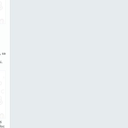
, sa
a
i.
ti
loc