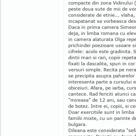
compacte din zona Vidinului (
peste doua sute de mii de vor
considerate de etnie... vlaha
incapatanat sa vorbeasca de
Daca in prima camera Simeon
deja, in limba romana cu elev
in camera alaturata Olga repe
prichindei poezioare usoare si
cifrele: acolo este gradinita. 
dintii mari si rari, copiii repet
fixati la dascalita, spun in co
versuri simple. Recita pe nera
se precipita asupra paharelor
interesanta parte a cursului es
obiceiuri. Afara, pe iarba, cu
cantece. Rad fericiti atunci c
"mireasa" de 12 ani, sau cand 
de botez. Intre ei, copiii, si c
Doar exercitiile sunt in limba
familii mixte, cu un parinte d
bulgara.
Dileana este considerata "sef