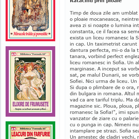
Ratacind prin ploaie
Timp de doua zile am umblat 
o ploaie mocaneasca, neintre
avea zi si noapte o lumina in
constanta, ce il facea sa seme
exista un liceu romanesc la S
in cap. Un taximetrist carunt 
dantura perfecta, mi-o da la t
tanara, vorbind perfect engle
liceu romanesc in Sofia. Un al
marginase. A inceput sa vorb
sat, pe malul Dunarii, se vor
Sofiei. Nici urma de liceu. Un
Si dupa o plimbare de o ora, m
din bulgara in romana. Altul m
vad ca are tariful triplu. Ma 
magazine sic. Ploua, ploua, pl
romanesc la Sofia!", imi spun 
vanzator de ziare cu o palari
cu o punga in cap. Nimeni nu a
intamplare pe strazi. Sofia s
Un amestec de cladiri vechi, re