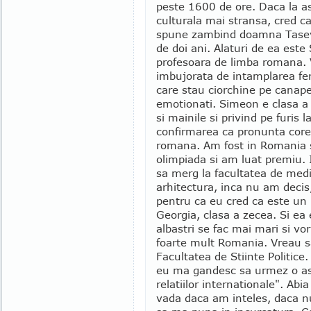
peste 1600 de ore. Daca la as
culturala mai stransa, cred ca
spune zambind doamna Taseva
de doi ani. Alaturi de ea est
profesoara de limba romana. 
imbujorata de intamplarea feri
care stau ciorchine pe canapea
emotionati. Simeon e clasa a
si mainile si privind pe furis 
confirmarea ca pronunta corec
romana. Am fost in Romania s
olimpiada si am luat premiu.
sa merg la facultatea de med
arhitectura, inca nu am decis
pentru ca eu cred ca este un
Georgia, clasa a zecea. Si ea
albastri se fac mai mari si vo
foarte mult Romania. Vreau sa
Facultatea de Stiinte Politice
eu ma gandesc sa urmez o ast
relatiilor internationale". Abia
vada daca am inteles, daca n