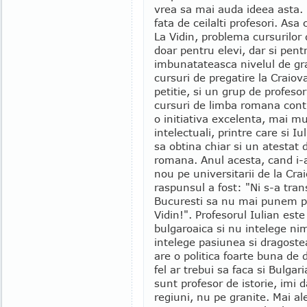
vrea sa mai auda ideea asta. F
fata de ceilalti profesori. A
La Vidin, problema cursurilo
doar pentru elevi, dar si pentr
imbunatateasca nivelul de gra
cursuri de pregatire la Craiov
petitie, si un grup de profesor
cursuri de limba romana cont
o initiativa excelenta, mai mu
intelectuali, printre care si Iu
sa obtina chiar si un atestat 
romana. Anul acesta, cand i
nou pe universitarii de la Cra
raspunsul a fost: "Ni s-a tran
Bucuresti sa nu mai punem pi
Vidin!". Profesorul Iulian est
bulgaroaica si nu intelege ni
intelege pasiunea si dragost
are o politica foarte buna de 
fel ar trebui sa faca si Bulgari
sunt profesor de istorie, imi 
regiuni, nu pe granite. Mai 