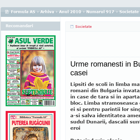
Formula AS
›
Arhiva
›
Anul 2010
›
Numarul 917
›
Societate
Recomandari
Societate
Urme romanesti in Bu
casei
Lipsiti de scoli in limba ma
romani din Bulgaria invata
in case de tara si in apar
bloc. Limba stramoseasca 
ei si pentru parintii lor s
a-si salva identitatea ame
sudul Dunarii, dascalii sun
eroi