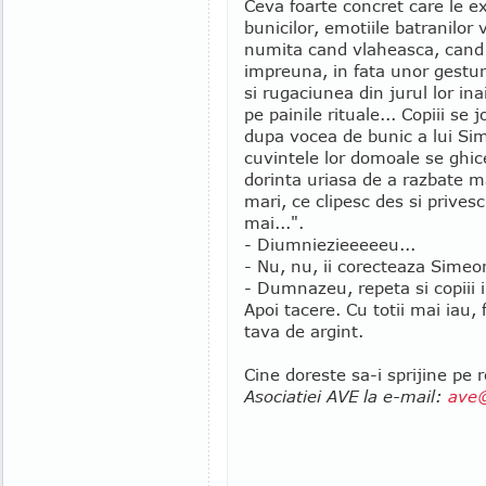
Ceva foarte concret care le ex
bunicilor, emotiile batranilor
numita cand vlaheasca, cand
impreuna, in fata unor gesturi
si rugaciunea din jurul lor i
pe painile rituale... Copiii se 
dupa vocea de bunic a lui Sim
cuvintele lor domoale se ghices
dorinta uriasa de a razbate ma
mari, ce clipesc des si privesc
mai...".
- Diumniezieeeeeu...
- Nu, nu, ii corecteaza Sim
- Dumnazeu, repeta si copiii i
Apoi tacere. Cu totii mai iau, 
tava de argint.
Cine doreste sa-i sprijine pe 
Asociatiei AVE la e-mail:
ave@