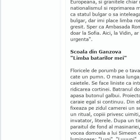
Europeana, si granitele chiar
nationalismul si reprimarea m
ca statul bulgar o sa intelea
bulgar, dar imi place limba r
gresit. Sper ca Ambasada Rom
doar la Sofia. Aici, la Vidin, a
urgenta".
Scoala din Ganzova
"Limba batarilor mei"
Floricele de porumb pe o tava 
cate un pumn. O masa lunga, 
caietele. Se face liniste ca in
ridicarea cortinei. Batranul
apasa butonul galbui. Proiecto
caraie egal si continuu. Din e
fixeaza pe zidul camerei un sc
un ritual, copiii privesc uimiti
invatator, literele. Dupa un t
paraitul de fond al masinariei
vocea domoala a lui Simeon ci
luminoase: "Luni". "Luuuni", 