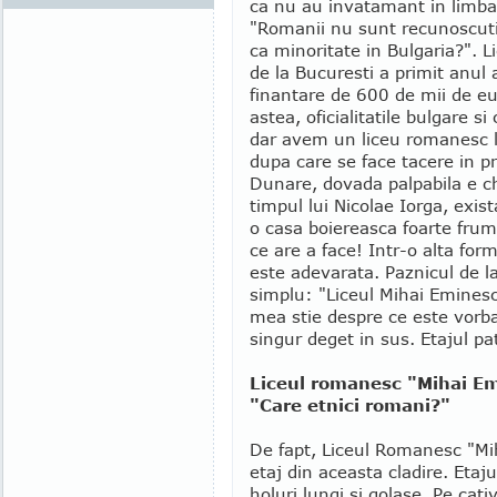
ca nu au invatamant in limb
"Romanii nu sunt recunoscuti
ca minoritate in Bulgaria?". L
de la Bucuresti a primit anul 
finantare de 600 de mii de eu
astea, oficialitatile bulgare s
dar avem un liceu romanesc l
dupa care se face tacere in p
Dunare, dovada palpabila e ch
timpul lui Nicolae Iorga, exis
o casa boiereasca foarte frum
ce are a face! Intr-o alta for
este adevarata. Paznicul de l
simplu: "Liceul Mihai Eminesc
mea stie despre ce este vorba
singur deget in sus. Etajul pa
Liceul romanesc "Mihai E
"Care etnici romani?"
De fapt, Liceul Romanesc "Mi
etaj din aceasta cladire. Etaju
holuri lungi si golase. Pe cativ