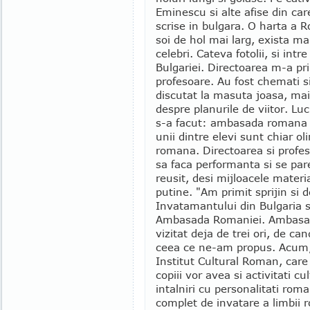
Eminescu si alte afise din ca
scrise in bulgara. O harta a R
soi de hol mai larg, exista mai
celebri. Cateva fotolii, si int
Bulgariei. Directoarea m-a pr
profesoare. Au fost chemati si
discutat la masuta joasa, mai
despre planurile de viitor. Luc
s-a facut: ambasada romana ii
unii dintre elevi sunt chiar ol
romana. Directoarea si profeso
sa faca performanta si se par
reusit, desi mijloacele materi
putine. "Am primit sprijin si d
Invatamantului din Bulgaria s
Ambasada Romaniei. Ambasa
vizitat deja de trei ori, de can
ceea ce ne-am propus. Acum, 
Institut Cultural Roman, care s
copiii vor avea si activitati c
intalniri cu personalitati rom
complet de invatare a limbii r