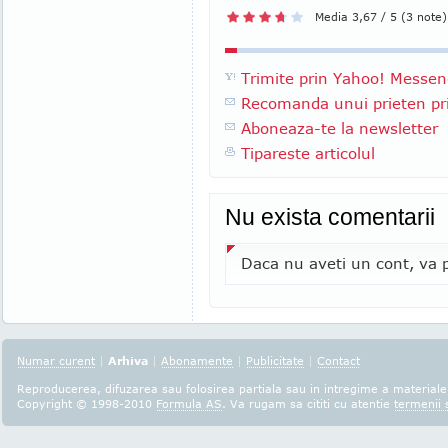
Media 3,67 / 5 (3 note)
Trimite prin Yahoo! Messen
Recomanda unui prieten pri
Aboneaza-te la newsletter
Tipareste articolul
Nu exista comentarii
Daca nu aveti un cont, va p
Numar curent
|
Arhiva
|
Abonamente
|
Publicitate
|
Contact
Reproducerea, difuzarea sau folosirea partiala sau in intregime a materialel
Copyright © 1998-2010
Formula AS
. Va rugam sa cititi cu atentie
termenii s