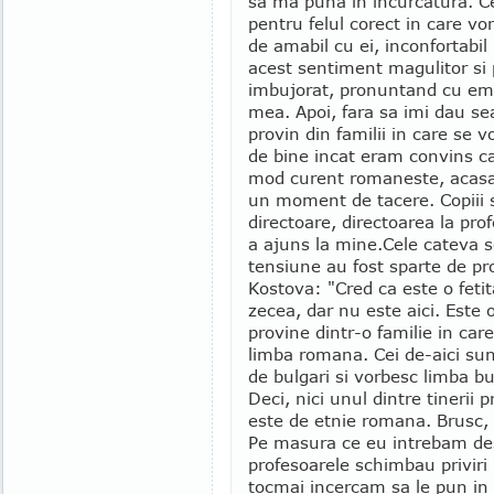
sa ma puna in incurcatura. Ce 
pentru felul corect in care v
de amabil cu ei, inconfortabil
acest sentiment magulitor si
imbujorat, pronuntand cu emot
mea. Apoi, fara sa imi dau sea
provin din familii in care se
de bine incat eram convins ca
mod curent romaneste, acasa
un moment de tacere. Copiii s-a
directoare, directoarea la pro
a ajuns la mine.
Cele cateva 
tensiune au fost sparte de pr
Kostova: "Cred ca este o fetit
zecea, dar nu este aici. Este o
provine dintr-o familie in car
limba romana. Cei de-aici sunt
de bulgari si vorbesc limba b
Deci, nici unul dintre tinerii 
este de etnie romana. Brusc, s
Pe masura ce eu intrebam des
profesoarele schimbau priviri 
tocmai incercam sa le pun in