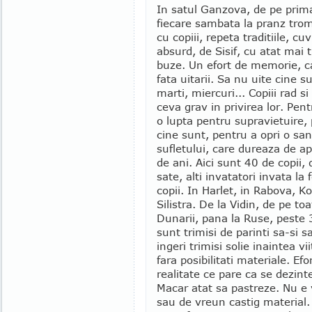
In satul Ganzova, de pe prima
fiecare sambata la pranz tro
cu copiii, repeta traditiile, cu
absurd, de Sisif, cu atat mai 
buze. Un efort de memorie, ca
fata uitarii. Sa nu uite cine 
marti, miercuri... Copiii rad 
ceva grav in privirea lor. Pent
o lupta pentru supravietuire, 
cine sunt, pentru a opri o sa
sufletului, care dureaza de a
de ani. Aici sunt 40 de copii, 
sate, alti invatatori invata la f
copii. In Harlet, in Rabova, Ko
Silistra. De la Vidin, de pe to
Dunarii, pana la Ruse, peste 
sunt trimisi de parinti sa-si
ingeri trimisi solie inaintea v
fara posibilitati materiale. Efo
realitate ce pare ca se dezint
Macar atat sa pastreze. Nu e 
sau de vreun castig material.