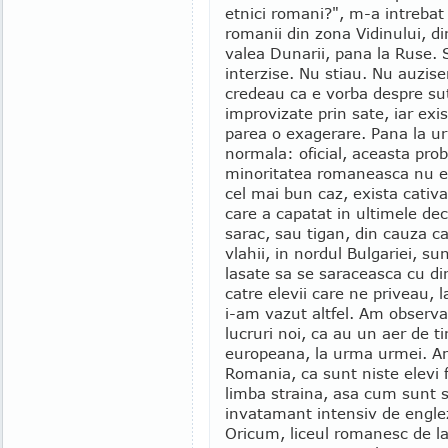
etnici romani?", m-a intrebat
romanii din zona Vidinului, d
valea Dunarii, pana la Ruse.
interzise. Nu stiau. Nu auzise
credeau ca e vorba despre sut
improvizate prin sate, iar exi
parea o exagerare. Pana la ur
normala: oficial, aceasta pro
minoritatea romaneasca nu es
cel mai bun caz, exista cativ
care a capatat in ultimele dec
sarac, sau tigan, din cauza ca
vlahii, in nordul Bulgariei, s
lasate sa se saraceasca cu di
catre elevii care ne priveau, 
i-am vazut altfel. Am observa
lucruri noi, ca au un aer de ti
europeana, la urma urmei. Am
Romania, ca sunt niste elevi f
limba straina, asa cum sunt si
invatamant intensiv de engle
Oricum, liceul romanesc de la