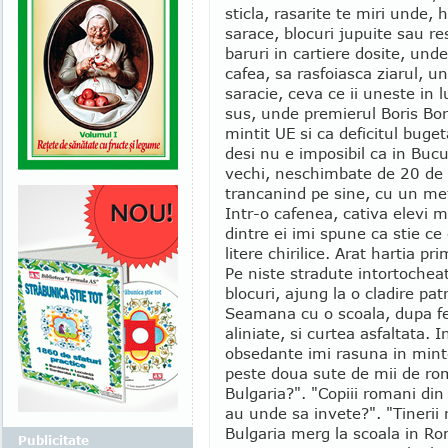
sticla, rasarite te miri unde, 
sarace, blocuri jupuite sau re
baruri in cartiere dosite, un
cafea, sa rasfoiasca ziarul, un 
saracie, ceva ce ii uneste in 
sus, unde premierul Boris Bor
mintit UE si ca deficitul buget
desi nu e imposibil ca in Bucur
vechi, neschimbate de 20 de 
trancanind pe sine, cu un me
Intr-o cafenea, cativa elevi m
dintre ei imi spune ca stie ce
litere chirilice. Arat hartia pr
Pe niste stradute intortocheat
blocuri, ajung la o cladire pat
Seamana cu o scoala, dupa fe
aliniate, si curtea asfaltata. I
obsedante imi rasuna in mint
peste doua sute de mii de ro
Bulgaria?". "Copiii romani din
au unde sa invete?". "Tinerii
Bulgaria merg la scoala in R
Publicitate