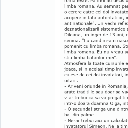
romaneste. Parintii au decis 
limba romana. Au semnat pentru
o cerere catre cei doi invatato
acopere in fata autoritatilor, 
antinationale". Un vechi refle
deznationalizarii sistematice 
Dileana, un inger de 13 ani,
senina: "Eu cand m-am nascu
pomenit cu limba romana. Str
limba romana. Eu nu vreau sa 
stiu limba batarilor mei".
Atmosfera la toate cursurile e
joaca, si in acelasi timp invat
culese de cei doi invatatori, i
uitarii.
- Ar veni oriunde in Romania,
arate traditiile sau doar sa 
v-ar trebui ca sa va pregatiti
intr-o doara doamna Olga, int
- O secunda! striga una dintre 
bat din palme.
- Ne-ar trebui aici un calcula
invatatorul Simeon. Ne ia tim