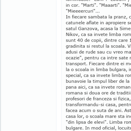
in cor. "Marti". "Maaarti". "Mi
"Mieeeercuri"...
In fiecare sambata la pranz, c
catunele aflate in apropiere s
satul Ganzova, acasa la Sime
Nikov, ca sa invete limba rom
sunt 40 de copii, dintre care 
gradinita si restul la scoala. Vi
adusi de rude sau cu vreo ma
ocazie", pentru ca intre sate
transport. Fiecare dintre ei 
la o scoala in limba bulgara, i
special, ca sa invete limba r
bunavoie la timpul liber de la
pana aici, ca sa invete roman
romana si doua ore de traditi
profesori de franceza si fizica
transformandu-si casa, pentr
facea acum o suta de ani. Asta
casa lor, o scoala mare sta in
"din lipsa de elevi". Limba r
bulgare. In mod oficial, locui