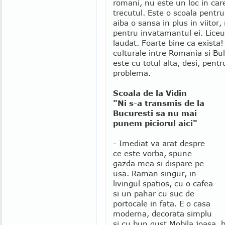
romani, nu este un loc in care 
trecutul. Este o scoala pentru 
aiba o sansa in plus in viitor
pentru invatamantul ei. Liceu
laudat. Foarte bine ca exista!
culturale intre Romania si Bu
este cu totul alta, desi, pentr
problema.
Scoala de la Vidin
"Ni s-a transmis de la
Bucuresti sa nu mai
punem piciorul aici"
- Imediat va arat despre
ce este vorba, spune
gazda mea si dispare pe
usa. Raman singur, in
livingul spatios, cu o cafea
si un pahar cu suc de
portocale in fata. E o casa
moderna, decorata simplu
si cu bun gust.
Mobila joasa, 