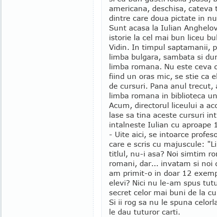
americana, deschisa, cateva t
dintre care doua pictate in nu
Sunt acasa la Iulian Anghelov
istorie la cel mai bun liceu bu
Vidin. In timpul saptamanii, p
limba bulgara, sambata si du
limba romana. Nu este ceva of
fiind un oras mic, se stie ca el
de cursuri. Pana anul trecut, 
limba romana in biblioteca une
Acum, directorul liceului a acc
lase sa tina aceste cursuri int
intalneste Iulian cu aproape 1
- Uite aici, se intoarce profe
care e scris cu majuscule: "L
titlul, nu-i asa? Noi simtim 
romani, dar... invatam si noi
am primit-o in doar 12 exemp
elevi? Nici nu le-am spus tutu
secret celor mai buni de la cu
Si ii rog sa nu le spuna celor
le dau tuturor carti.