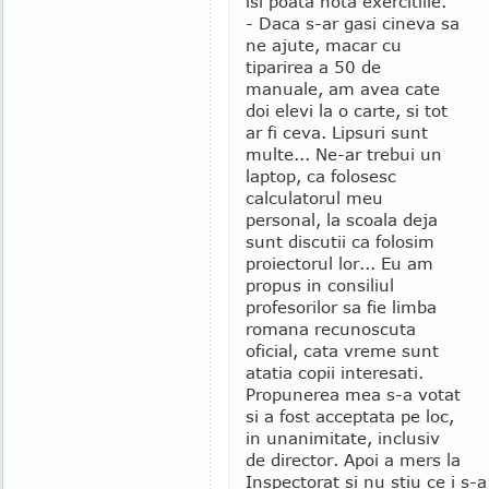
isi poata nota exercitiile.
- Daca s-ar gasi cineva sa
ne ajute, macar cu
tiparirea a 50 de
manuale, am avea cate
doi elevi la o carte, si tot
ar fi ceva. Lipsuri sunt
multe... Ne-ar trebui un
laptop, ca folosesc
calculatorul meu
personal, la scoala deja
sunt discutii ca folosim
proiectorul lor... Eu am
propus in consiliul
profesorilor sa fie limba
romana recunoscuta
oficial, cata vreme sunt
atatia copii interesati.
Propunerea mea s-a votat
si a fost acceptata pe loc,
in unanimitate, inclusiv
de director. Apoi a mers la
Inspectorat si nu stiu ce i s-