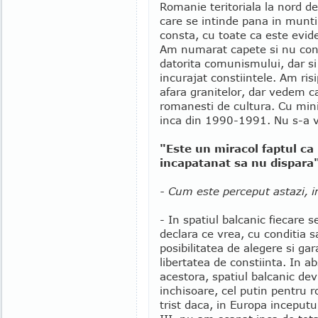
Romanie teritoriala la nord d
care se intinde pana in munti
consta, cu toate ca este evid
Am numarat capete si nu const
datorita comunismului, dar si
incurajat constiintele. Am ris
afara granitelor, dar vedem ca 
romanesti de cultura. Cu mini
inca din 1990-1991. Nu s-a vr
"Este un miracol faptul ca
incapatanat sa nu dispara
- Cum este perceput astazi, i
- In spatiul balcanic fiecare s
declara ce vrea, cu conditia s
posibilitatea de alegere si ga
libertatea de constiinta. In a
acestora, spatiul balcanic de
inchisoare, cel putin pentru r
trist daca, in Europa inceputu