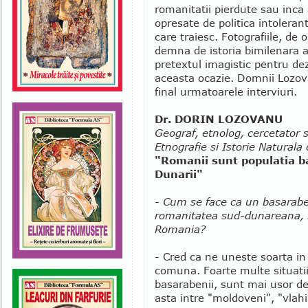
romanitatii pierdute sau inca 
opresate de politica intolerant
care traiesc. Fotografiile, de 
demna de istoria bimilenara a 
pretextul imagistic pentru de
aceasta ocazie. Domnii Lozov
final urmatoarele interviuri.
Dr. DORIN LOZOVANU
Geograf, etnolog, cercetator s
Etnografie si Istorie Naturala
"Romanii sunt populatia ba
Dunarii"
- Cum se face ca un basarabe
romanitatea sud-dunareana, m
Romania?
- Cred ca ne uneste soarta in
comuna. Foarte multe situatii 
basarabenii, sunt mai usor de
asta intre "moldoveni", "vlah