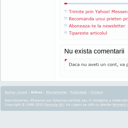
Trimite prin Yahoo! Messen
Recomanda unui prieten pri
Aboneaza-te la newsletter
Tipareste articolul
Nu exista comentarii
Daca nu aveti un cont, va p
Numar curent
|
Arhiva
|
Abonamente
|
Publicitate
|
Contact
Reproducerea, difuzarea sau folosirea partiala sau in intregime a materialel
Copyright © 1998-2010
Formula AS
. Va rugam sa cititi cu atentie
termenii s