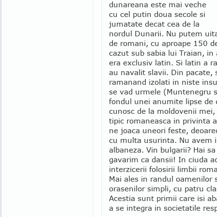
dunareana este mai veche
cu cel putin doua secole si
jumatate decat cea de la
nordul Dunarii. Nu putem uita
de romani, cu aproape 150 de
cazut sub sabia lui Traian, in
era exclusiv latin. Si latin a 
au navalit slavii. Din pacate, 
ramanand izolati in niste insu
se vad urmele (Muntenegru si 
fondul unei anumite lipse de 
cunosc de la moldovenii mei, d
tipic romaneasca in privinta ada
ne joaca uneori feste, deoar
cu multa usurinta. Nu avem 
albaneza. Vin bulgarii? Hai sa
gavarim ca dansii! In ciuda ace
interzicerii folosirii limbii r
Mai ales in randul oamenilor si
orasenilor simpli, cu patru cla
Acestia sunt primii care isi a
a se integra in societatile res