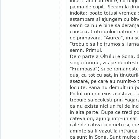
incet, fara contenire, cu fulgi
palma de copil. Plecam la dr
indoita: poate totusi vremea
astampara si ajungem cu bin
semn ca nu e bine sa deranja
consacrat ritmurilor naturii s
de primavara. "Aiurea", imi s
"trebuie sa fie frumos si iarna
semn. Primul.
De o parte a Oltului e Sona, 
singur nume, zis pe nemteste
"Frumoasa") si pe romaneste d
dus, cu tot cu sat, in tinuturi
asezare, pe care au numit-o 
locuite. Pana nu demult un p
Podul nu mai exista astazi, l-
trebuie sa ocolesti prin Fagar
ca nu exista nici un fel de ind
in alta parte. Dupa ce treci p
cateva ori, ajungi intr-un sat
cale de cativa kilometri si, in
aminte sa fi vazut la intrarea
ca sunt in Sona. Sunt multe ca