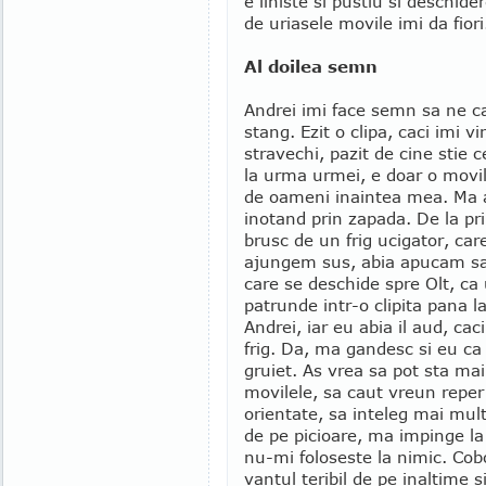
e liniste si pustiu si deschid
de uriasele movile imi da fiori
Al doilea semn
Andrei imi face semn sa ne c
stang. Ezit o clipa, caci imi 
stravechi, pazit de cine stie c
la urma urmei, e doar o movil
de oameni inaintea mea. Ma a
inotand prin zapada. De la pri
brusc de un frig ucigator, ca
ajungem sus, abia apucam sa
care se deschide spre Olt, ca
patrunde intr-o clipita pana la
Andrei, iar eu abia il aud, cac
frig. Da, ma gandesc si eu ca
gruiet. As vrea sa pot sta m
movilele, sa caut vreun reper
orientate, sa inteleg mai mul
de pe picioare, ma impinge la 
nu-mi foloseste la nimic. Co
vantul teribil de pe inaltime s