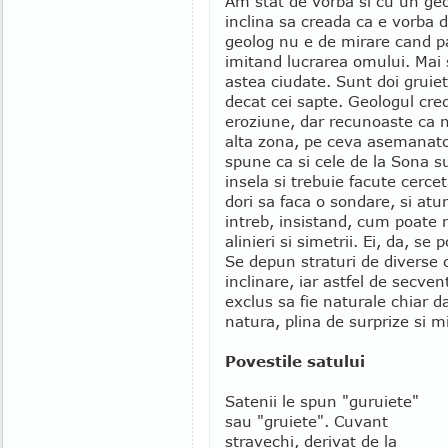
Am stat de vorba si cu un geol
inclina sa creada ca e vorba 
geolog nu e de mirare cand p
imitand lucrarea omului. Mai 
astea ciudate. Sunt doi gruiet
decat cei sapte. Geologul cre
eroziune, dar recunoaste ca nu
alta zona, pe ceva asemanator
spune ca si cele de la Sona s
insela si trebuie facute cercet
dori sa faca o sondare, si atu
intreb, insistand, cum poate 
alinieri si simetrii. Ei, da, s
Se depun straturi de diverse c
inclinare, iar astfel de secve
exclus sa fie naturale chiar da
natura, plina de surprize si m
Povestile satului
Satenii le spun "guruiete"
sau "gruiete". Cuvant
stravechi, derivat de la