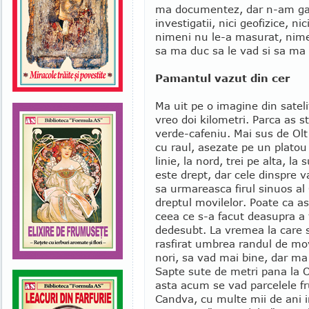
ma documentez, dar n-am gasi
investigatii, nici geofizice, n
nimeni nu le-a masurat, nimen
sa ma duc sa le vad si sa ma
Pamantul vazut din cer
Ma uit pe o imagine din sateli
vreo doi kilometri. Parca as s
verde-cafeniu. Mai sus de Olt 
cu raul, asezate pe un platou
linie, la nord, trei pe alta, la
este drept, dar cele dinspre v
sa urmareasca firul sinuos al 
dreptul movilelor. Poate ca as
ceea ce s-a facut deasupra a 
dedesubt. La vremea la care s
rasfirat umbrea randul de mov
nori, sa vad mai bine, dar m
Sapte sute de metri pana la Ol
asta acum se vad parcelele fru
Candva, cu multe mii de ani 