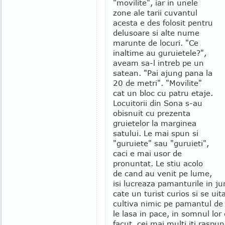
"movilite", iar in unele
zone ale tarii cuvantul
acesta e des folosit pentru
delusoare si alte nume
marunte de locuri. "Ce
inaltime au guruietele?",
aveam sa-l intreb pe un
satean. "Pai ajung pana la
20 de metri". "Movilite"
cat un bloc cu patru etaje.
Locuitorii din Sona s-au
obisnuit cu prezenta
gruietelor la marginea
satului. Le mai spun si
"guruiete" sau "guruieti",
caci e mai usor de
pronuntat. Le stiu acolo
de cand au venit pe lume,
isi lucreaza pamanturile in ju
cate un turist curios si se uit
cultiva nimic pe pamantul de p
le lasa in pace, in somnul lor 
facut, cei mai multi iti raspun