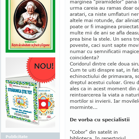
marginea "piramidelor" pana la
urma careia au ramas doar oas
aratari, ca niste umflaturi n
altele mai rotunde, dar alinia
poate or fi imaginea proiecta
multe mii de ani se afla deas
prea bine la stele. Un sens tr
poveste, caci sunt sapte movi
numar cu semnificatii magice
coincidenta?
Coridorul dintre cele doua siru
Cum te uiti dinspre sat, in fa
echinoctiului de primavara, s
dreptul acestui culoar. Greu 
ales ca in acest moment din 
reintoarcerea la viata a naturi
mortilor si invierii. Iar movile
morminte...
De vorba cu specialistii
"Cobor" din satelit in
Publicitate
biblioteca. In repertoriul