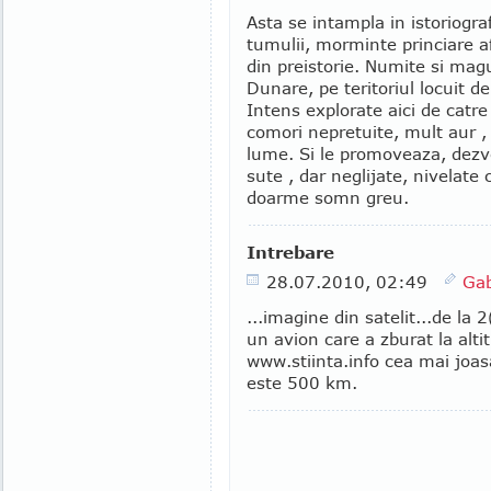
Asta se intampla in istoriogra
tumulii, morminte princiare afl
din preistorie. Numite si mag
Dunare, pe teritoriul locuit de
Intens explorate aici de catre
comori nepretuite, mult aur ,
lume. Si le promoveaza, dezvo
sute , dar neglijate, nivelate
doarme somn greu.
Intrebare
28.07.2010, 02:49
Gab
...imagine din satelit...de la 
un avion care a zburat la alt
www.stiinta.info cea mai joas
este 500 km.