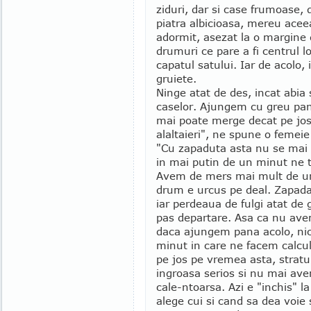
ziduri, dar si case frumoase, 
piatra albicioasa, mereu aceea
adormit, asezat la o margine 
drumuri ce pare a fi centrul l
capatul satului. Iar de acolo,
gruiete.
Ninge atat de des, incat abia s
caselor. Ajungem cu greu pana
mai poate merge decat pe jos.
alaltaieri", ne spune o femei
"Cu zapaduta asta nu se mai
in mai putin de un minut ne
Avem de mers mai mult de un 
drum e urcus pe deal. Zapada 
iar perdeaua de fulgi atat de
pas departare. Asa ca nu avem
daca ajungem pana acolo, nici
minut in care ne facem calcu
pe jos pe vremea asta, strat
ingroasa serios si nu mai av
cale-ntoarsa. Azi e "inchis" 
alege cui si cand sa dea voie 