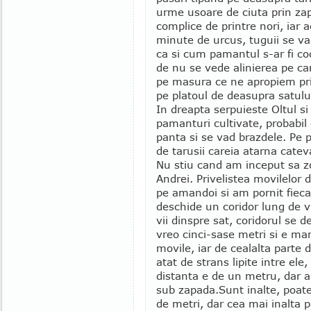
urme usoare de ciuta prin zap
complice de printre nori, iar 
minute de urcus, tuguii se va
ca si cum pamantul s-ar fi co
de nu se vede alinierea pe car
pe masura ce ne apropiem pr
pe platoul de deasupra satulu
In dreapta serpuieste Oltul si
pamanturi cultivate, probabil 
panta si se vad brazdele. Pe p
de tarusii careia atarna catev
Nu stiu cand am inceput sa zo
Andrei. Privelistea movilelor 
pe amandoi si am pornit fieca
deschide un coridor lung de v
vii dinspre sat, coridorul se d
vreo cinci-sase metri si e mar
movile, iar de cealalta parte 
atat de strans lipite intre ele,
distanta e de un metru, dar a
sub zapada.
Sunt inalte, poat
de metri, dar cea mai inalta p