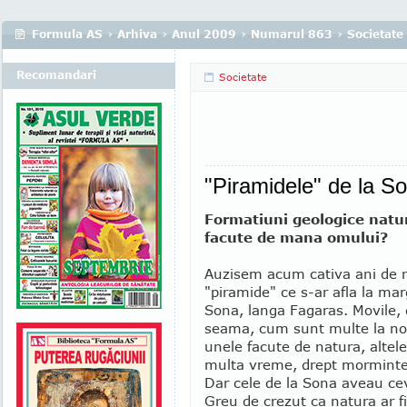
Formula AS
›
Arhiva
›
Anul 2009
›
Numarul 863
›
Societate
Recomandari
Societate
"Piramidele" de la S
Formatiuni geologice natu
facute de mana omului?
Auzisem acum cativa ani de n
"piramide" ce s-ar afla la mar
Sona, langa Fagaras. Movile,
seama, cum sunt multe la noi
unele facute de natura, alte
multa vreme, drept morminte 
Dar cele de la Sona aveau cev
Greu de crezut ca natura ar f