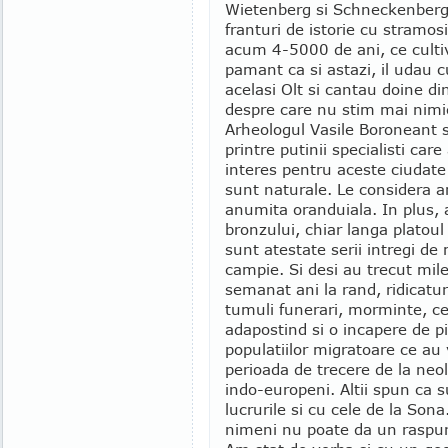
Wietenberg si Schneckenber
franturi de istorie cu stramosi
acum 4-5000 de ani, ce culti
pamant ca si astazi, il udau 
acelasi Olt si cantau doine di
despre care nu stim mai nimi
Arheologul Vasile Boroneant
printre putinii specialisti car
interes pentru aceste ciudate
sunt naturale. Le considera an
anumita oranduiala. In plus, 
bronzului, chiar langa platoul
sunt atestate serii intregi de
campie. Si desi au trecut milen
semanat ani la rand, ridicatur
tumuli funerari, morminte, ce
adapostind si o incapere de pi
populatiilor migratoare ce au 
perioada de trecere de la neol
indo-europeni. Altii spun ca su
lucrurile si cu cele de la Sona
nimeni nu poate da un raspu