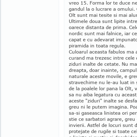
vreo 15. Forma lor te duce ne
gandul la o lucrare a omului. 
Olt sunt mai tesite si mai alu
Ultimele doua sunt lipite intre
oarece distanta de prima. Cele
nordic sunt mai falnice, iar c
capat e cu adevarat impunatoa
piramida in toata regula.
Culoarul aceasta fabulos ma a
curand ma trezesc intre cele 
ziduri inalte de cetate. Nu mai
dreapta, doar inainte, campul 
naturale aceste movile, e gre
stravechime nu le-au luat in 
de la poalele lor pana la Olt,
sa nu aiba legatura cu aceasta
aceste "ziduri" inalte se desf
greu ni le putem imagina. Poat
sa-si gaseasca linistea ori pe
stie ce sarbatori agrare, greu 
invierii. Astfel de locuri sunt 
protejate de rugile si toate ce