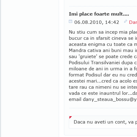
Imi place foarte mult....
06.08.2010, 14:42
Dan
Nu stiu cum sa incep mia plac
bucur ca in sfarsit cineva se
aceasta enigma cu toate ca m
Mandra cativa ani buni mau in
sau 'gruiete' se poate crede c
Podisului Transilvaniei dupa 
miloane de ani in urma in a f
format Podisul dar eu nu cred
acestei mari...cred ca acolo e
tare rau ca nimeni nu se inte
vada ce este inauntrul lor...
email dany_steaua_bossu@ya
Daca nu aveti un cont, va p