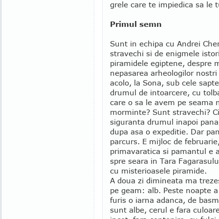
grele care te impiedica sa le tu
Primul semn
Sunt in echipa cu Andrei Chera
stravechi si de enigmele isto
piramidele egiptene, despre 
nepasarea arheologilor nostri
acolo, la Sona, sub cele sapt
drumul de intoarcere, cu tolba
care o sa le avem pe seama m
morminte? Sunt stravechi? Cin
siguranta drumul inapoi pana l
dupa asa o expeditie. Dar pa
parcurs. E mijloc de februarie
primavaratica si pamantul e 
spre seara in Tara Fagarasulu
cu misterioasele piramide.
A doua zi dimineata ma trezes
pe geam: alb. Peste noapte a
furis o iarna adanca, de basm
sunt albe, cerul e fara culoar