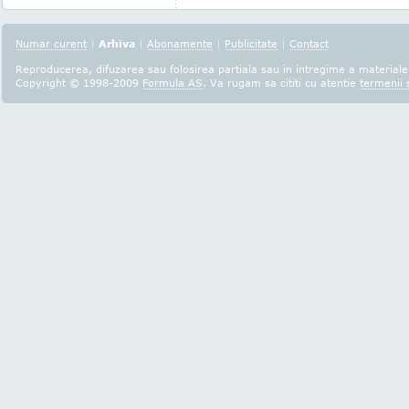
Numar curent
|
Arhiva
|
Abonamente
|
Publicitate
|
Contact
Reproducerea, difuzarea sau folosirea partiala sau in intregime a materialel
Copyright © 1998-2009
Formula AS
. Va rugam sa cititi cu atentie
termenii s