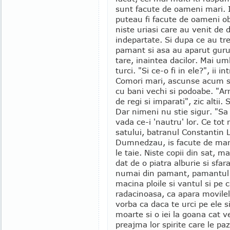
sunt facute de oameni mari. 
puteau fi facute de oameni obi
niste uriasi care au venit de 
indepartate. Si dupa ce au tre
pamant si asa au aparut guruie
tare, inaintea dacilor. Mai umb
turci. "Si ce-o fi in ele?", ii 
Comori mari, ascunse acum sut
cu bani vechi si podoabe. "Ar
de regi si imparati", zic altii. 
Dar nimeni nu stie sigur. "Sa 
vada ce-i 'nautru' lor. Ce tot 
satului, batranul Constantin 
Dumnedzau, is facute de mana
le taie. Niste copii din sat, m
dat de o piatra alburie si sfar
numai din pamant, pamantul a
macina ploile si vantul si pe c
radacinoasa, ca apara movile
vorba ca daca te urci pe ele s
moarte si o iei la goana cat v
preajma lor spirite care le pa