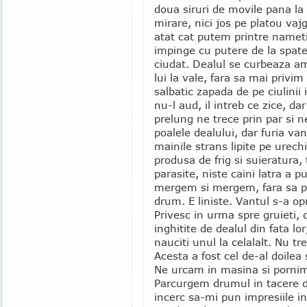
doua siruri de movile pana la 
mirare, nici jos pe platou vaj
atat cat putem printre namet
impinge cu putere de la spate
ciudat. Dealul se curbeaza a
lui la vale, fara sa mai privi
salbatic zapada de pe ciulinii
nu-l aud, il intreb ce zice, da
prelung ne trece prin par si 
poalele dealului, dar furia va
mainile strans lipite pe urec
produsa de frig si suieratura,
parasite, niste caini latra a p
mergem si mergem, fara sa pri
drum. E liniste. Vantul s-a opr
Privesc in urma spre gruieti,
inghitite de dealul din fata l
nauciti unul la celalalt. Nu t
Acesta a fost cel de-al doilea
Ne urcam in masina si pornim
Parcurgem drumul in tacere de
incerc sa-mi pun impresiile i