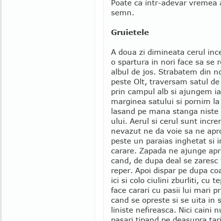
Poate ca intr-adevar vremea 
semn.
Gruietele
A doua zi dimineata cerul inc
o spartura in nori face sa se 
albul de jos. Strabatem din 
peste Olt, traversam satul de 
prin campul alb si ajungem i
marginea satului si pornim la
lasand pe mana stanga niste
ului. Aerul si cerul sunt inc
nevazut ne da voie sa ne apr
peste un paraias inghetat si
carare. Zapada ne ajunge apr
cand, de dupa deal se zaresc 
reper. Apoi dispar pe dupa co
ici si colo ciulini zburliti, cu
face carari cu pasii lui mari 
cand se opreste si se uita in 
liniste nefireasca. Nici caini 
pasari tipand pe deasupra tari