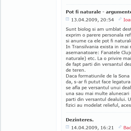
Pot fi naturale - argument
13.04.2009, 20:54
Ioa
Sunt biolog si am umblat des
exprim o parere personala ref
si anume ca ele pot fi natural
In Transilvania exista in mai
asemanatoare: Fanatele Cluju
naturale) etc. La o privire ma
de fapt parti din versantul de
de teren.
Daca formatiunile de la Sona a
da, s-ar fi putut face legatur
se afla pe versantul unui deal,
una sau mai multe alunecari d
parti din versantul dealului. Ul
fizici au modelat relieful, ac
Dezinteres.
14.04.2009, 16:21
Ba