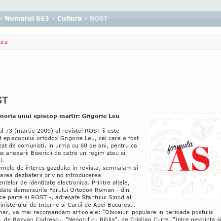
›
Numarul 863
›
Cultura
› ROST
ura
ST
oria unui episcop martir: Grigorie Leu
 73 (martie 2009) al revistei ROST ii este
t episcopului ortodox Grigorie Leu, cel care a fost
zat de comunisti, in urma cu 60 de ani, pentru ca
s anexarii Bisericii de catre un regim ateu si
l.
emele de interes gazduite in revista, semnalam si
area dezbaterii privind introducerea
telor de identitate electronica. Printre altele,
edate demersurile Forului Ortodox Roman - din
ce parte si ROST -, adresate Sfantului Sinod al
nisterului de Interne si Curtii de Apel Bucuresti.
ar, va mai recomandam articolele: "Obiceiuri populare in perioada postului
, de Razvan Codrescu, "Negotul cu Biblia", de Cristian Curte, "Intre nevointa s