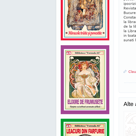
ipocriz
Revista
Bucures
Constan
la libr
de la l
la Libr
in toat
sunati 
Clau
Alte