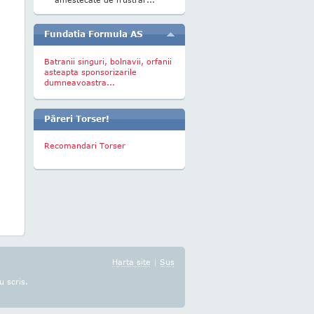
Fundatia Formula AS
Batranii singuri, bolnavii, orfanii
asteapta sponsorizarile
dumneavoastra...
Păreri Torser!
Recomandari Torser
Harta site
|
Sus
u scris.