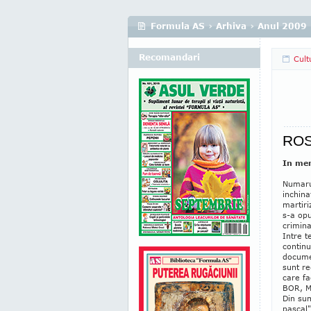
Formula AS
›
Arhiva
›
Anul 2009
Recomandari
Cult
RO
In mem
Numarul
inchina
martiri
s-a opu
crimina
Intre t
continu
documen
sunt r
care fa
BOR, Mi
Din sum
pascal"