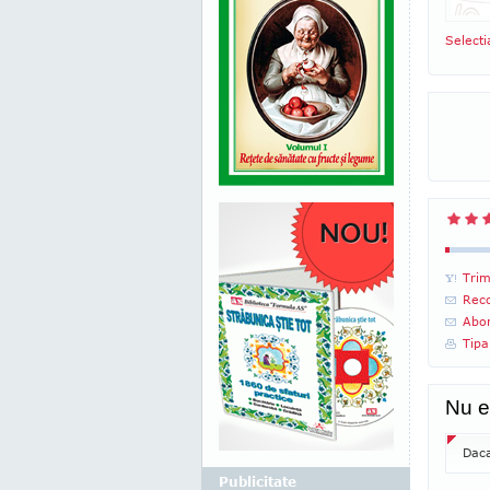
Select
Trim
Reco
Abon
Tipa
Nu e
Daca
Publicitate