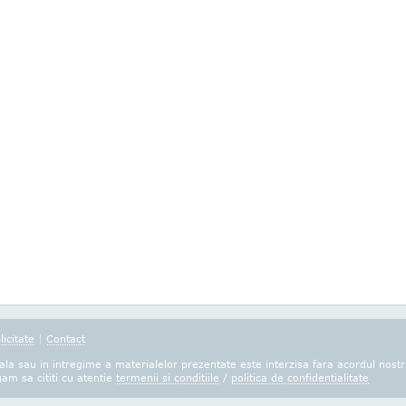
licitate
|
Contact
la sau in intregime a materialelor prezentate este interzisa fara acordul nostr
gam sa cititi cu atentie
termenii si conditiile
/
politica de confidentialitate