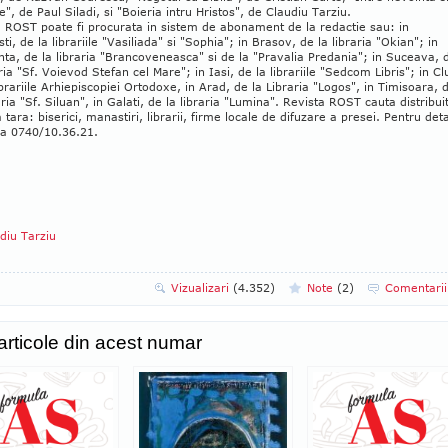
ie", de Paul Siladi, si "Boieria intru Hristos", de Claudiu Tarziu.
 ROST poate fi procurata in sistem de abonament de la redactie sau: in
ti, de la librariile "Vasiliada" si "Sophia"; in Brasov, de la libraria "Okian"; in
ta, de la libraria "Brancoveneasca" si de la "Pravalia Predania"; in Suceava, 
aria "Sf. Voievod Stefan cel Mare"; in Iasi, de la librariile "Sedcom Libris"; in Cl
ibrariile Arhiepiscopiei Ortodoxe, in Arad, de la Libraria "Logos", in Timisoara, 
aria "Sf. Siluan", in Galati, de la libraria "Lumina". Revista ROST cauta distribuit
a tara: biserici, manastiri, librarii, firme locale de difuzare a presei. Pentru detal
la 0740/10.36.21.
diu Tarziu
Vizualizari
(4.352)
Note
(
2
)
Comentari
 articole din acest numar