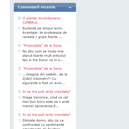
Comentarii recente
O planta revolutionara:
CIMBRUL
Exclenta pe timpul iernii.
Avantaje: te protejeaza de
raceala / gripa foarte ...
"Piramidele" de la Sona
Nu stiu cum sa incep mia
placut foarte mult articolul
tau si ma bucur ca in s...
"Piramidele" de la Sona
...imagine din satelit...de la
2(doi) kilometri?! Cu
siguranta a fost un avio...
Ai sa ma poti ierta vreodata?
Draga Veronica, cred ca cel
mai bun lucru este sa ii arati
mamei aprecierea.E...
Ai sa ma poti ierta vreodata?
Stimate domn, stiu ca va
confruntati cu sentimente
amestecate de frustrar...