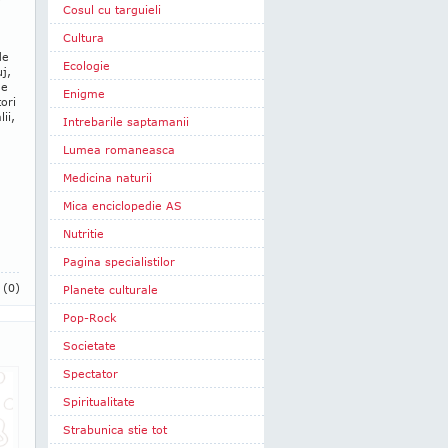
Cosul cu targuieli
Cultura
de
Ecologie
uj,
de
Enigme
ori
ii,
Intrebarile saptamanii
Lumea romaneasca
Medicina naturii
Mica enciclopedie AS
Nutritie
Pagina specialistilor
i
(0)
Planete culturale
Pop-Rock
Societate
Spectator
Spiritualitate
Strabunica stie tot