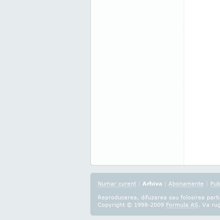
Numar curent
|
Arhiva
|
Abonamente
|
Pub
Reproducerea, difuzarea sau folosirea partia
Copyright © 1998-2009
Formula AS
. Va ru