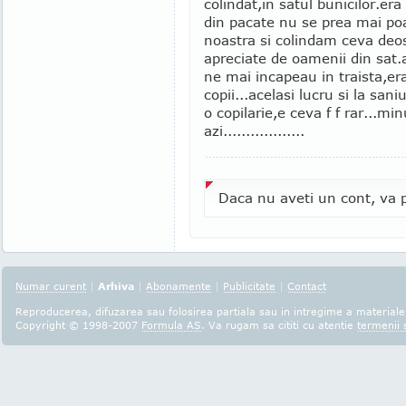
colindat,in satul bunicilor.er
din pacate nu se prea mai poa
noastra si colindam ceva deosb
apreciate de oamenii din sat.
ne mai incapeau in traista,er
copii...acelasi lucru si la san
o copilarie,e ceva f f rar...m
azi..................
Daca nu aveti un cont, va p
Numar curent
|
Arhiva
|
Abonamente
|
Publicitate
|
Contact
Reproducerea, difuzarea sau folosirea partiala sau in intregime a materialel
Copyright © 1998-2007
Formula AS
. Va rugam sa cititi cu atentie
termenii s