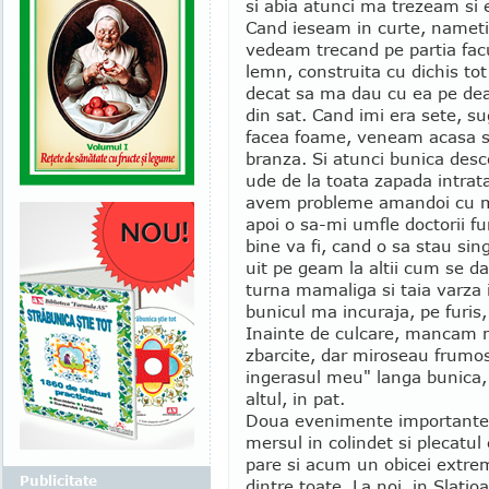
si abia atunci ma trezeam si 
Cand ieseam in curte, nameti
vedeam trecand pe partia fac
lemn, construita cu dichis tot
decat sa ma dau cu ea pe deal, 
din sat. Cand imi era sete, s
facea foame, veneam acasa 
branza. Si atunci bunica desc
ude de la toata zapada intrata
avem probleme amandoi cu ma
apoi o sa-mi umfle doctorii fu
bine va fi, cand o sa stau sin
uit pe geam la altii cum se da
turna mamaliga si taia varza 
bunicul ma incuraja, pe furis,
Inainte de culcare, mancam me
zbarcite, dar miroseau frumo
ingerasul meu" langa bunica
altul, in pat.
Doua evenimente importante 
mersul in colindet si plecatul
pare si acum un obicei extre
Publicitate
dintre toate. La noi, in Slati