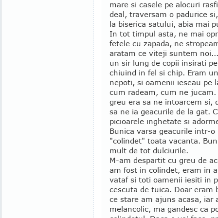
mare si casele pe alocuri ras
deal, traversam o padurice si
la biserica satului, abia mai 
In tot timpul asta, ne mai o
fetele cu zapada, ne stropea
aratam ce viteji suntem noi.
un sir lung de copii insirati p
chiuind in fel si chip. Eram un
nepoti, si oamenii ieseau pe 
cum radeam, cum ne jucam. Ce
greu era sa ne intoarcem si, d
sa ne ia geacurile de la gat
picioarele inghetate si adorm
Bunica varsa geacurile intr-o
"colindet" toata vacanta. Bun
mult de tot dulciurile.
M-am despartit cu greu de ace
am fost in colindet, eram in a
vataf si toti oamenii iesiti i
cescuta de tuica. Doar eram b
ce stare am ajuns acasa, iar
melancolic, ma gandesc ca po