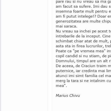
pare rau si nu vreau sa ma g
am facut sa sufere. Imi dau s
insemna foarte mult pentru 
am fi putut intelege!? Doar e
generozitatea are multe chipu
mai saraca.
Nu vreau sa inchei pe acest t
intrebarile de la inceput. Cin
schimbat chiar atat de mult,
asta sta in firea lucrurilor, tr
Poate ca "pe vremea mea" in
copil candid si nu stiam, de pi
Domnului, timpul are un alt rit
De aceea, de Craciun traim m
puternice, iar credinta mai l
atunci imi simt familia cel ma
merg la tara si ne intalnim cu
mea".
Marius Chivu