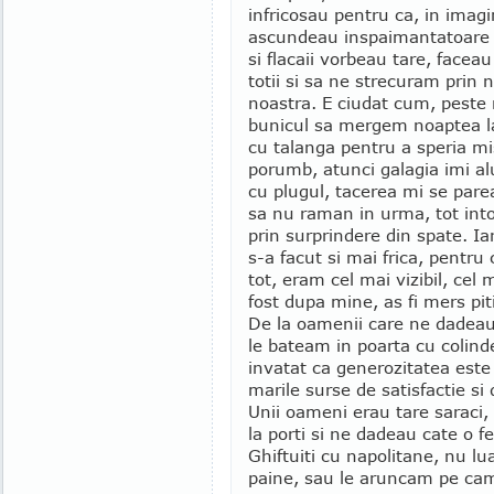
infricosau pentru ca, in imag
ascundeau inspaimantatoare cr
si flacaii vorbeau tare, facea
totii si sa ne strecuram prin
noastra. E ciudat cum, peste
bunicul sa mergem noaptea la
cu talanga pentru a speria mis
porumb, atunci galagia imi al
cu plugul, tacerea mi se pare
sa nu raman in urma, tot int
prin surprindere din spate. I
s-a facut si mai frica, pentru
tot, eram cel mai vizibil, cel 
fost dupa mine, as fi mers pitit
De la oamenii care ne dadeau
le bateam in poarta cu colind
invatat ca generozitatea este
marile surse de satisfactie si
Unii oameni erau tare saraci,
la porti si ne dadeau cate o fe
Ghiftuiti cu napolitane, nu lua
paine, sau le aruncam pe ca