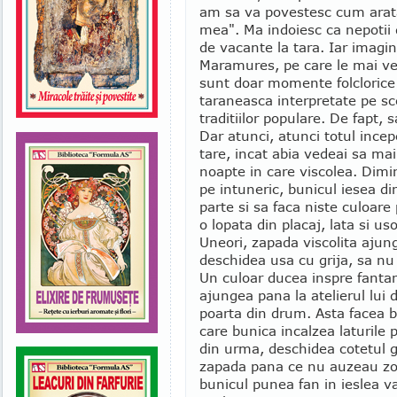
am sa va povestesc cum arat
mea". Ma indoiesc ca nepotii d
de vacante la tara. Iar imagini
Maramures, pe care le mai ved
sunt doar momente folclorice 
taraneasca interpretate pe sc
traditiilor populare. De fapt, 
Dar atunci, atunci totul ince
tare, incat abia vedeai sa mai
noapte in care viscolea. Dimi
pe intuneric, bunicul iesea d
parte si sa faca niste culoare
o lopata din placaj, lata si us
Uneori, zapada viscolita ajung
deschidea usa cu grija, sa n
Un culoar ducea inspre fantana
ajungea pana la atelierul lui 
poarta din drum. Asta facea 
care bunica incalzea laturile 
din urma, deschidea cotetul g
zapada pana ce nu auzeau zo
bunicul punea fan in ieslea va