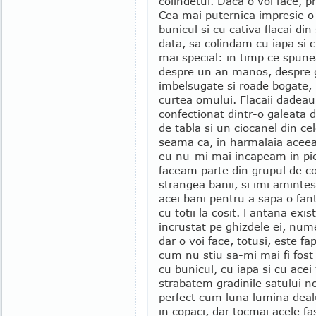
colindetul. Daca o voi face, 
Cea mai puternica impresie o 
bunicul si cu cativa flacai di
data, sa colindam cu iapa si c
mai special: in timp ce spunea
despre un an manos, despre g
imbelsugate si roade bogate, 
curtea omului. Flacaii dadeau
confectionat dintr-o galeata 
de tabla si un ciocanel din ce
seama ca, in harmalaia aceea
eu nu-mi mai incapeam in pie
faceam parte din grupul de col
strangea banii, si imi aminte
acei bani pentru a sapa o fa
cu totii la cosit. Fantana exis
incrustat pe ghizdele ei, nu
dar o voi face, totusi, este fa
cum nu stiu sa-mi mai fi fos
cu bunicul, cu iapa si cu acei 
strabatem gradinile satului n
perfect cum luna lumina deal
in copaci, dar tocmai acele f