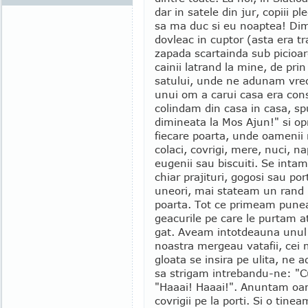
dar in satele din jur, copiii p
sa ma duc si eu noaptea! Di
dovleac in cuptor (asta era tra
zapada scartainda sub picioare
cainii latrand la mine, de pri
satului, unde ne adunam vreo c
unui om a carui casa era consi
colindam din casa in casa, 
dimineata la Mos Ajun!" si op
fiecare poarta, unde oamenii
colaci, covrigi, mere, nuci, na
eugenii sau biscuiti. Se inta
chiar prajituri, gogosi sau por
uneori, mai stateam un rand 
poarta. Tot ce primeam pune
geacurile pe care le purtam a
gat. Aveam intotdeauna unul 
noastra mergeau vatafii, cei 
gloata se insira pe ulita, ne
sa strigam intrebandu-ne: "Cu
"Haaai! Haaai!". Anuntam oa
covrigii pe la porti. Si o tine