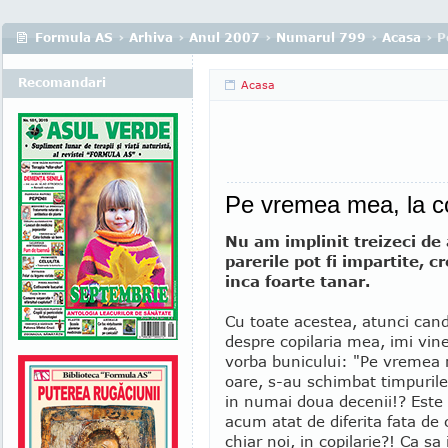
Formula AS
›
Arhiva
›
Anul 2007
›
Numarul 799
›
Acasa
› P
Recomandari
Acasa
Pe vremea mea, la co
Nu am implinit treizeci de a
parerile pot fi impartite, c
inca foarte tanar.
Cu toate acestea, atunci can
despre copilaria mea, imi vin
vorba bunicului: "Pe vremea 
oare, s-au schimbat timpurile
in numai doua decenii!? Este 
acum atat de diferita fata de c
chiar noi, in copilarie?! Ca sa