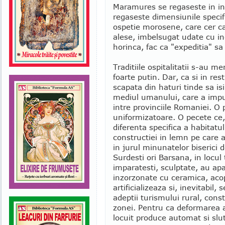
Maramures se regaseste in in
regaseste dimensiunile specific
ospetie morosene, care cer ca
alese, imbelsugat udate cu ine
horinca, fac ca "expeditia" sa
Traditiile ospitalitatii s-au m
foarte putin. Dar, ca si in res
scapata din haturi tinde sa is
mediul umanului, care a imp
intre provinciile Romaniei. O 
uniformizatoare. O pecete ce,
diferenta specifica a habitatu
constructiei in lemn pe care a
in jurul minunatelor biserici
Surdesti ori Barsana, in locul
imparatesti, sculptate, au ap
inzorzonate cu ceramica, acop
artificializeaza si, inevitabil, 
adeptii turismului rural, const
zonei. Pentru ca deformarea as
locuit produce automat si slut