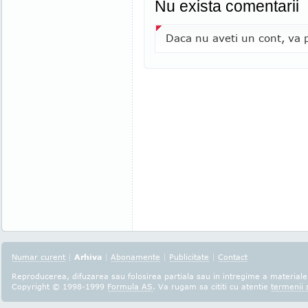
Nu exista comentarii
Daca nu aveti un cont, va p
Numar curent
|
Arhiva
|
Abonamente
|
Publicitate
|
Contact
Reproducerea, difuzarea sau folosirea partiala sau in intregime a materialel
Copyright © 1998-1999
Formula AS
. Va rugam sa cititi cu atentie
termenii s