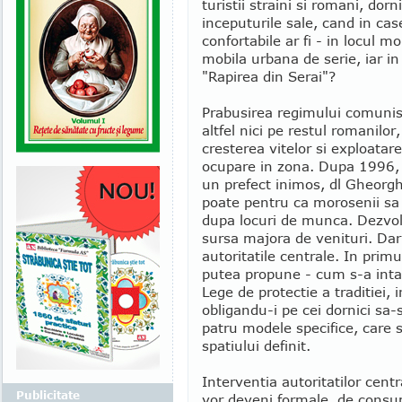
turistii straini si romani, dor
inceputurile sale, cand in cas
confortabile ar fi - in locul m
mobila urbana de serie, iar in
"Rapirea din Serai"?
Prabusirea regimului comunist
altfel nici pe restul romanilor
cresterea vitelor si exploatar
ocupare in zona. Dupa 1996, in
un prefect inimos, dl Gheorgh
poate pentru ca morosenii sa
dupa locuri de munca. Dezvolt
sursa majora de venituri. Dar e
autoritatile centrale. In primu
putea propune - cum s-a intam
Lege de protectie a traditiei, 
obligandu-i pe cei dornici sa-s
patru modele specifice, care 
spatiului definit.
Interventia autoritatilor centr
Publicitate
vor deveni formale, de consu