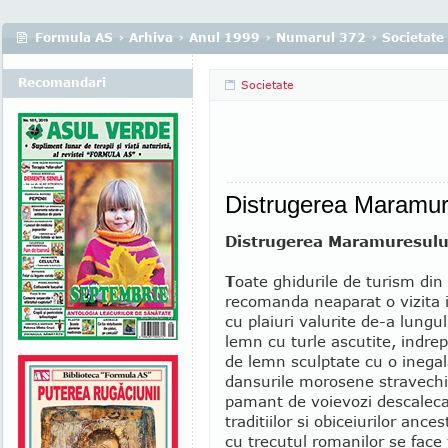
Formula AS
›
Arhiva
›
Anul 1999
›
Numarul 372
›
Societate
Recomandari
Societate
Distrugerea Maramures
Distrugerea Maramuresului
T
oate ghidurile de turism din
recomanda neaparat o vizita i
cu plaiuri valurite de-a lungul
lemn cu turle ascutite, indrep
de lemn sculptate cu o inegal
dansurile morosene stravechi. 
pamant de voievozi descalecat
traditiilor si obiceiurilor anc
cu trecutul romanilor se face f