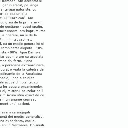
): Romdan. Am acceptat si
gat in statut, pe langa
 si terapii naturiste, cu
ri de ceaiuri si a
tului "Carpicon". Am
 cu greu de la primarie - in
 de gestiune - acest spatiu.
cit enorm, am imprumutat
 la prieteni, nu si de la
Am infiintat cabinetul
, cu un medic generalist si
e combinata: alopata - 10%
rista - 90%. Apoi Dan s-a
 iar acum o am ca asociata
mna dr. farm. Elena
, o persoana extraordinara,
lucrat o viata la catedra de
odinamie de la Facultatea
macie, unde a studiat
iile active din plante, cu
a lor asupra organismelor.
a ei, misterul cauzelor bolii
arut. Acum stim exact de ce
iem un anume ceai sau
ment unui pacient.
, avem ca angajati
nti doi medici generalisti,
na experienta, caci au
5 ani in Germania. Obisnuiti