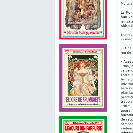
Multa s
La Rom
bun-ven
iar sal
obisnui
Inalta,
in medi
- D-na 
mii de 
- Acest
1985, 
ca cerc
Institu
Am stud
enzimol
asta n
plac lu
practic
trebuia
1982 -
apara "
bucatar
de rau,
ramase
vedeau
minune