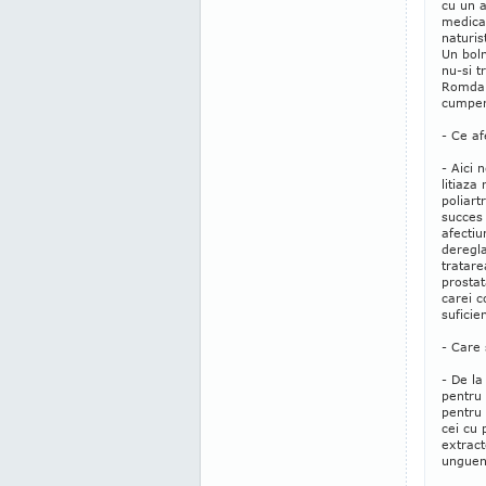
cu un a
medicam
naturis
Un boln
nu-si t
Romdan,
cumper
- Ce af
- Aici 
litiaza
poliart
succes 
afectiu
deregla
tratare
prostat
carei c
suficie
- Care 
- De la
pentru 
pentru 
cei cu 
extract
unguent