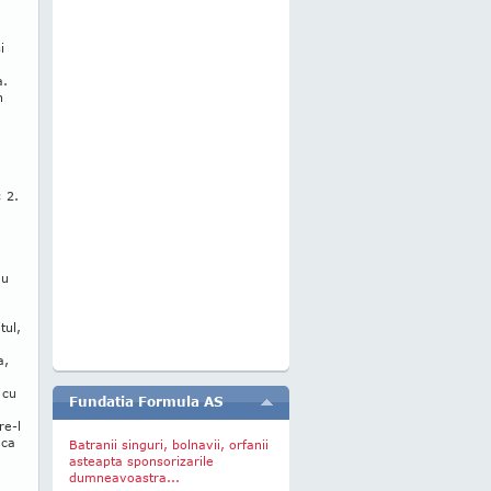
i
a.
n
 2.
a
au
tul,
a,
 cu
Fundatia Formula AS
re-l
aca
Batranii singuri, bolnavii, orfanii
asteapta sponsorizarile
dumneavoastra...