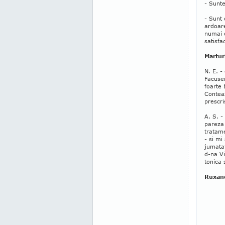
- Sunte
- Sunt 
ardoare
numai c
satisfac
Martur
N. E. -
Facusem
foarte 
Contea
prescri
A. S. -
pareza 
tratame
- si mi
jumatat
d-na Vi
tonica 
Ruxan