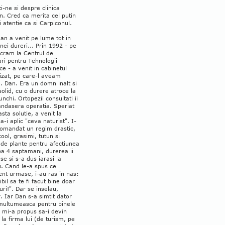
ti-ne si despre clinica
. Cred ca merita cel putin
 atentie ca si Carpiconul.
an a venit pe lume tot in
ei dureri... Prin 1992 - pe
ucram la Centrul de
ri pentru Tehnologii
ce - a venit in cabinetul
izat, pe care-l aveam
.. Dan. Era un domn inalt si
solid, cu o durere atroce la
nchi. Ortopezii consultati ii
ndasera operatia. Speriat
sta solutie, a venit la
a-i aplic "ceva naturist". I-
omandat un regim drastic,
cool, grasimi, tutun si
 de plante pentru afectiunea
pa 4 saptamani, durerea ii
se si s-a dus iarasi la
i. Cand le-a spus ce
nt urmase, i-au ras in nas:
bil sa te fi facut bine doar
uri!". Dar se inselau,
. Iar Dan s-a simtit dator
multumeasca pentru binele
i mi-a propus sa-i devin
 la firma lui (de turism, pe