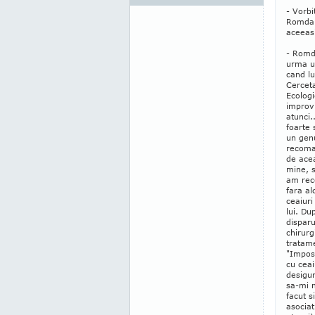
- Vorbi
Romdan
aceeasi
- Romd
urma un
cand l
Cerceta
Ecologi
improv
atunci.
foarte 
un genu
recoma
de acea
mine, s
am rec
fara al
ceaiuri
lui. Du
disparu
chirurg
tratame
"Imposi
cu ceai
desigur
sa-mi 
facut s
asociat