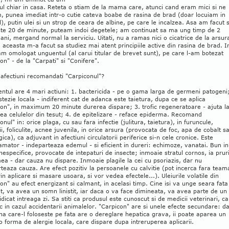
l chiar in casa. Reteta o stiam de la mama care, atunci cand eram mici si ne
, punea imediat intr-o cutie cateva boabe de rasina de brad (doar locuiam in
), putin ulei si un strop de ceara de albine, pe care le incalzea. Asa am facut s
ste 20 de minute, puteam indoi degetele; am continuat sa ma ung timp de 2
ni, mergand normal la serviciu. Uitati, nu a ramas nici o cicatrice de la arsur
 aceasta m-a facut sa studiez mai atent principiile active din rasina de brad. I
m omologat unguentul (al carui titular de brevet sunt), pe care l-am botezat
on" - de la "Carpati" si "Conifere".
 afectiuni recomandati "Carpiconul"?
ntul are 4 mari actiuni: 1. bactericida - pe o gama larga de germeni patogeni;
tezie locala - indiferent cat de adanca este taietura, dupa ce se aplica
on", in maximum 20 minute durerea dispare; 3. trofic regeneratoare - ajuta l
ea celulelor din tesut; 4. de epitelizare - reface epiderma. Recomand
onul" in: orice plaga, cu sau fara infectie (julitura, taietura), in furuncule,
ii, foliculite, acnee juvenila, in orice arsura (provocata de foc, apa de cobalt s
gica), ca adjuvant in afectiuni circulatorii periferice si-n cele cronice. Este
lamator - indeparteaza edemul - si eficient in dureri: echimoze, vanatai. Bun in
 nespecifice, provocate de intepaturi de insecte; inmoaie stratul cornos, ia pruri
ea - dar cauza nu dispare. Inmoaie plagile la cei cu psoriazis, dar nu
teaza cauza. Are efect pozitiv la persoanele cu calvitie (pot incerca fara team
in aplicare si masare usoara, si vor vedea efectele...). Uleiurile volatile din
on" au efect energizant si calmant, in acelasi timp. Cine isi va unge seara fata
, va avea un somn linistit, iar daca o va face dimineata, va avea parte de un
idicat intreaga zi. Sa stiti ca produsul este cunoscut si de medicii veterinari, ca
c in cazul accidentarii animalelor. "Carpicon" are si unele efecte secundare: d
a care-l foloseste pe fata are o dereglare hepatica grava, ii poate aparea un
 o forma de alergie locala, care dispare dupa intreruperea aplicarii.