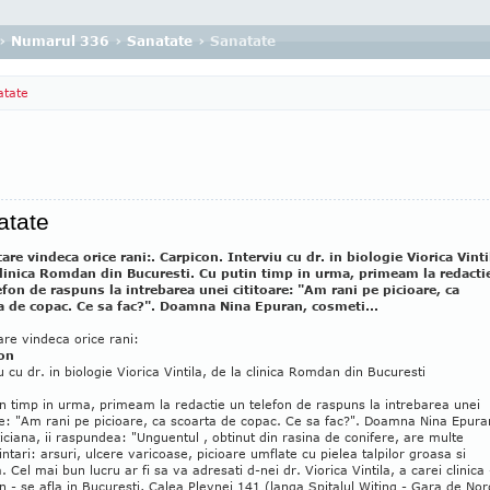
›
Numarul 336
›
Sanatate
› Sanatate
atate
atate
care vindeca orice rani:. Carpicon. Interviu cu dr. in biologie Viorica Vinti
clinica Romdan din Bucuresti. Cu putin timp in urma, primeam la redacti
efon de raspuns la intrebarea unei cititoare: "Am rani pe picioare, ca
a de copac. Ce sa fac?". Doamna Nina Epuran, cosmeti...
care vindeca orice rani:
on
u cu dr. in biologie Viorica Vintila, de la clinica Romdan din Bucuresti
n timp in urma, primeam la redactie un telefon de raspuns la intrebarea unei
re: "Am rani pe picioare, ca scoarta de copac. Ce sa fac?". Doamna Nina Epura
ciana, ii raspundea: "Unguentul , obtinut din rasina de conifere, are multe
intari: arsuri, ulcere varicoase, picioare umflate cu pielea talpilor groasa si
. Cel mai bun lucru ar fi sa va adresati d-nei dr. Viorica Vintila, a carei clinica 
- se afla in Bucuresti, Calea Plevnei 141 (langa Spitalul Witing - Gara de Nor