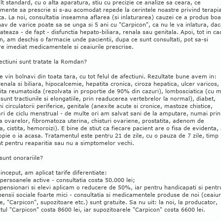
lt standard, cu o alta aparatura, stiu cu precizie ce analize sa ceara, ce
ente sa prescrie si s-au acomodat repede la cerintele noastre privind terapi
ta. La noi, consultatia inseamna aflarea (si inlaturarea) cauzei ce a produs boa
av de varice poate sa se unga si 5 ani cu "Carpicon", ca nu le va inlatura, da
rateaza - de fapt - disfunctia hepato-biliara, renala sau genitala. Apoi, tot in ca
 am deschis o farmacie unde pacientii, dupa ce sunt consultati, pot sa-si
e imediat medicamentele si ceaiurile prescrise.
ectiuni sunt tratate la Romdan?
ne vin bolnavi din toata tara, cu tot felul de afectiuni. Rezultate bune avem in:
 renala si biliara, hipocalcemie, hepatita cronica, ciroza hepatica, ulcer varicos,
rita reumatoida (rezolvata in proportie de 90% din cazuri), lombosciatica (cu 
sunt tractiunile si elongatiile, prin readucerea vertebrelor la normal), diabet,
ni circulatorii periferice, genitale (anexite acute si cronice, mastoze chistice,
ri de ciclu menstrual - de multe ori am salvat sani de la amputare, numai prin
a ovarelor, fibromatoza uterina, chisturi ovariene, prostatita, adenom de
a, cistita, hemoroizi). E bine de stiut ca fiecare pacient are o fisa de evidenta,
opie o ia acasa. Tratamentul este pentru 21 de zile, cu o pauza de 7 zile, timp
nt pentru reaparitia sau nu a simptomelor vechi.
sunt onorariile?
 inceput, am aplicat tarife diferentiate:
persoanele active - consultatia costa 50.000 lei;
pensionari si elevi aplicam o reducere de 50%, iar pentru handicapati si pentr
pensii sociale foarte mici - consultatia si medicamentele produse de noi (ceaiur
e, "Carpicon", supozitoare etc.) sunt gratuite. Sa nu uit: la noi, la producator,
ul "Carpicon" costa 8600 lei, iar supozitoarele "Carpicon" costa 6600 lei.