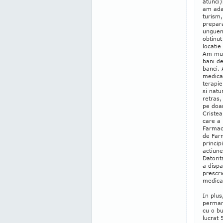
atunci
am adau
turism,
prepara
unguen
obtinut
locatie
Am mun
bani de
banci. 
medical
terapi
si natu
retras,
pe doa
Cristea
care a 
Farmac
de Far
princip
actiune
Datorit
a disp
prescr
medica
In plus
permane
cu o bu
lucrat 