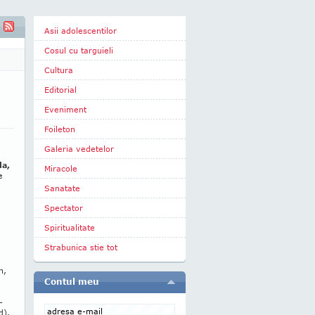
Asii adolescentilor
Cosul cu targuieli
Cultura
Editorial
Eveniment
Foileton
Galeria vedetelor
la,
Miracole
e
Sanatate
Spectator
Spiritualitate
Strabunica stie tot
n,
Contul meu
-
d).