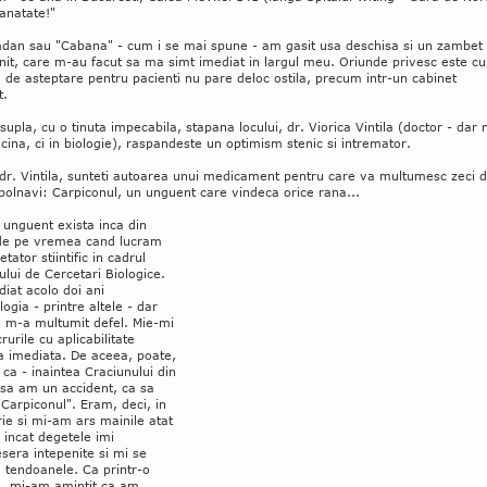
anatate!"
dan sau "Cabana" - cum i se mai spune - am gasit usa deschisa si un zambet
it, care m-au facut sa ma simt imediat in largul meu. Oriunde privesc este cu
a de asteptare pentru pacienti nu pare deloc ostila, precum intr-un cabinet
t.
 supla, cu o tinuta impecabila, stapana locului, dr. Viorica Vintila (doctor - dar 
cina, ci in biologie), raspandeste un optimism stenic si intremator.
dr. Vintila, sunteti autoarea unui medicament pentru care va multumesc zeci 
bolnavi: Carpiconul, un unguent care vindeca orice rana...
 unguent exista inca din
de pe vremea cand lucram
etator stiintific in cadrul
tului de Cercetari Biologice.
iat acolo doi ani
ogia - printre altele - dar
u m-a multumit defel. Mie-mi
crurile cu aplicabilitate
a imediata. De aceea, poate,
 ca - inaintea Craciunului din
 sa am un accident, ca sa
Carpiconul". Eram, deci, in
ie si mi-am ars mainile atat
 incat degetele imi
sera intepenite si mi se
 tendoanele. Ca printr-o
, mi-am amintit ca am