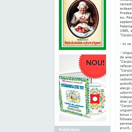
remediu
ardeam
Predeal
eu. Pe
saptama
Patania
1985, a
"Carpic
- In ce
- Ungue
de anes
"Carpic
refacer
"Carpic
panarit
radiolo
antiinf
alergii
usturim
indepar
doar pr
"Carpic
unguent
tonus r
foloses
persoan
prurit,
Publicitate