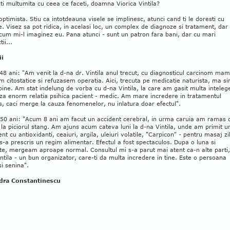
ti multumita cu ceea ce faceti, doamna Viorica Vintila?
optimista. Stiu ca intotdeauna visele se implinesc, atunci cand ti le doresti cu
. Visez sa pot ridica, in acelasi loc, un complex de diagnoze si tratament, dar
um mi-l imaginez eu. Pana atunci - sunt un patron fara bani, dar cu mari
tii...
ii
 48 ani: "Am venit la d-na dr. Vintila anul trecut, cu diagnosticul carcinom mam
 citostatice si refuzasem operatia. Aici, trecuta pe medicatie naturista, ma si
bine. Am stat indelung de vorba cu d-na Vintila, la care am gasit multa inteleg
za enorm relatia psihica pacient - medic. Am mare incredere in tratamentul
s, caci merge la cauza fenomenelor, nu inlatura doar efectul".
 50 ani: "Acum 8 ani am facut un accident cerebral, in urma caruia am ramas 
la piciorul stang. Am ajuns acum cateva luni la d-na Vintila, unde am primit u
nt cu antioxidanti, ceaiuri, argila, uleiuri volatile, "Carpicon" - pentru masaj zi
 s-a prescris un regim alimentar. Efectul a fost spectaculos. Dupa o luna si
e, mergeam aproape normal. Consultul mi s-a parut mai atent ca-n alte parti,
ntila - un bun organizator, care-ti da multa incredere in tine. Este o persoana
si senina".
dra Constantinescu