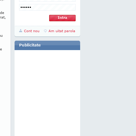
 de
rat,
Cont nou
Am uitat parola
nu
Publicitate
de