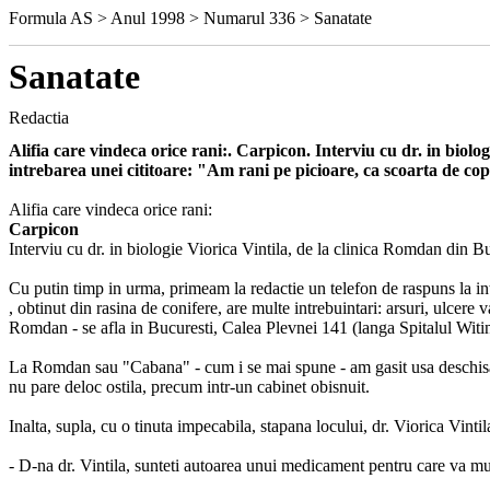
Formula AS > Anul 1998 > Numarul 336 > Sanatate
Sanatate
Redactia
Alifia care vindeca orice rani:. Carpicon. Interviu cu dr. in biol
intrebarea unei cititoare: "Am rani pe picioare, ca scoarta de c
Alifia care vindeca orice rani:
Carpicon
Interviu cu dr. in biologie Viorica Vintila, de la clinica Romdan din B
Cu putin timp in urma, primeam la redactie un telefon de raspuns la i
, obtinut din rasina de conifere, are multe intrebuintari: arsuri, ulcere v
Romdan - se afla in Bucuresti, Calea Plevnei 141 (langa Spitalul Witi
La Romdan sau "Cabana" - cum i se mai spune - am gasit usa deschisa s
nu pare deloc ostila, precum intr-un cabinet obisnuit.
Inalta, supla, cu o tinuta impecabila, stapana locului, dr. Viorica Vinti
- D-na dr. Vintila, sunteti autoarea unui medicament pentru care va m