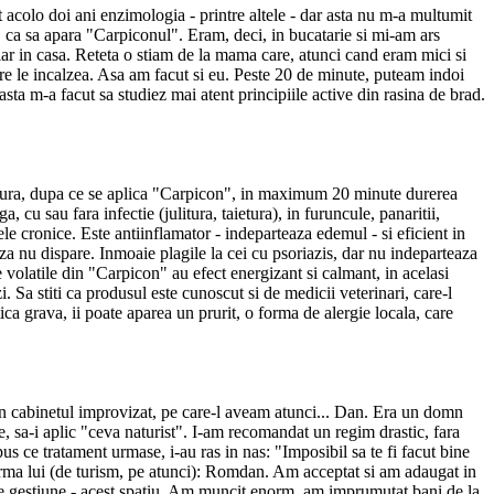
 acolo doi ani enzimologia - printre altele - dar asta nu m-a multumit
t, ca sa apara "Carpiconul". Eram, deci, in bucatarie si mi-am ars
ar in casa. Reteta o stiam de la mama care, atunci cand eram mici si
are le incalzea. Asa am facut si eu. Peste 20 de minute, puteam indoi
ta m-a facut sa studiez mai atent principiile active din rasina de brad.
aietura, dupa ce se aplica "Carpicon", in maximum 20 minute durerea
 cu sau fara infectie (julitura, taietura), in furuncule, panaritii,
cele cronice. Este antiinflamator - indeparteaza edemul - si eficient in
uza nu dispare. Inmoaie plagile la cei cu psoriazis, dar nu indeparteaza
e volatile din "Carpicon" au efect energizant si calmant, in acelasi
. Sa stiti ca produsul este cunoscut si de medicii veterinari, care-l
ca grava, ii poate aparea un prurit, o forma de alergie locala, care
in cabinetul improvizat, pe care-l aveam atunci... Dan. Era un domn
ne, sa-i aplic "ceva naturist". I-am recomandat un regim drastic, fara
pus ce tratament urmase, i-au ras in nas: "Imposibil sa te fi facut bine
 firma lui (de turism, pe atunci): Romdan. Am acceptat si am adaugat in
ie de gestiune - acest spatiu. Am muncit enorm, am imprumutat bani de la