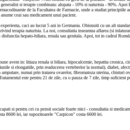
c generalist si terapie combinata: alopata - 10% si naturista - 90%. Apo
armacodinamie de la Facultatea de Farmacie, unde a studiat principiile ac
un anume ceai sau medicament unui pacient.
xperienta, caci au lucrat 5 ani in Germania. Obisnuiti cu un alt standard,
ivind terapia naturista. La noi, consultatia inseamna aflarea (si inlatur
 - disfunctia hepato-biliara, renala sau genitala. Apoi, tot in cadrul Rom
 bune avem in: litiaza renala si biliara, hipocalcemie, hepatita cronica, ci
ile si elongatiile, prin readucerea vertebrelor la normal), diabet, afecti
la amputare, numai prin tratarea ovarelor, fibromatoza uterina, chisturi ov
. Tratamentul este pentru 21 de zile, cu o pauza de 7 zile, timp suficient
apati si pentru cei cu pensii sociale foarte mici - consultatia si medicam
sta 8600 lei, iar supozitoarele "Carpicon" costa 6600 lei.