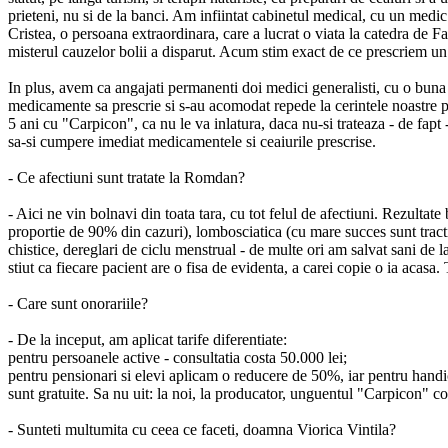
prieteni, nu si de la banci. Am infiintat cabinetul medical, cu un medi
Cristea, o persoana extraordinara, care a lucrat o viata la catedra de F
misterul cauzelor bolii a disparut. Acum stim exact de ce prescriem 
In plus, avem ca angajati permanenti doi medici generalisti, cu o buna e
medicamente sa prescrie si s-au acomodat repede la cerintele noastre pr
5 ani cu "Carpicon", ca nu le va inlatura, daca nu-si trateaza - de fapt
sa-si cumpere imediat medicamentele si ceaiurile prescrise.
- Ce afectiuni sunt tratate la Romdan?
- Aici ne vin bolnavi din toata tara, cu tot felul de afectiuni. Rezultate
proportie de 90% din cazuri), lombosciatica (cu mare succes sunt tractiun
chistice, dereglari de ciclu menstrual - de multe ori am salvat sani de 
stiut ca fiecare pacient are o fisa de evidenta, a carei copie o ia acasa
- Care sunt onorariile?
- De la inceput, am aplicat tarife diferentiate:
pentru persoanele active - consultatia costa 50.000 lei;
pentru pensionari si elevi aplicam o reducere de 50%, iar pentru handic
sunt gratuite. Sa nu uit: la noi, la producator, unguentul "Carpicon" co
- Sunteti multumita cu ceea ce faceti, doamna Viorica Vintila?