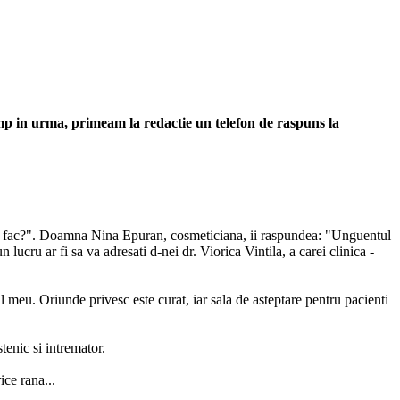
timp in urma, primeam la redactie un telefon de raspuns la
e sa fac?". Doamna Nina Epuran, cosmeticiana, ii raspundea: "Unguentul
 lucru ar fi sa va adresati d-nei dr. Viorica Vintila, a carei clinica -
meu. Oriunde privesc este curat, iar sala de asteptare pentru pacienti
tenic si intremator.
ce rana...