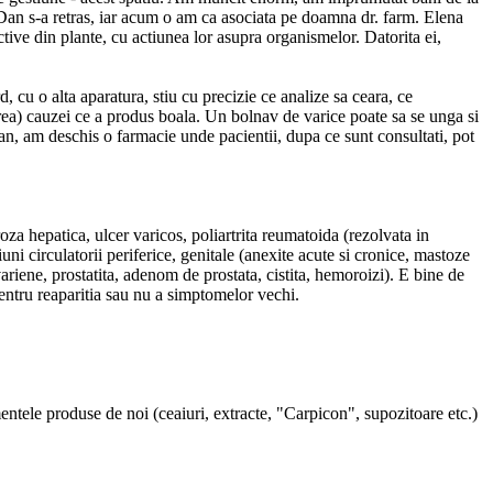
i Dan s-a retras, iar acum o am ca asociata pe doamna dr. farm. Elena
tive din plante, cu actiunea lor asupra organismelor. Datorita ei,
 cu o alta aparatura, stiu cu precizie ce analize sa ceara, ce
area) cauzei ce a produs boala. Un bolnav de varice poate sa se unga si
dan, am deschis o farmacie unde pacientii, dupa ce sunt consultati, pot
roza hepatica, ulcer varicos, poliartrita reumatoida (rezolvata in
uni circulatorii periferice, genitale (anexite acute si cronice, mastoze
ariene, prostatita, adenom de prostata, cistita, hemoroizi). E bine de
 pentru reaparitia sau nu a simptomelor vechi.
entele produse de noi (ceaiuri, extracte, "Carpicon", supozitoare etc.)