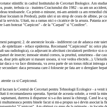
tator stiintific in cadrul Institutului de Cercetari Biologice. Am studiat
eea, poate, trebuia ca - inaintea Craciunului din 1982 - sa am un acciden
 vedeau tendoanele. Ca printr-o minune, mi-am amintit ca am remediul chi
oar locuiam in Predeal), putin ulei si un strop de ceara de albine, pe c
 serviciu. Uitati, nu a ramas nici o cicatrice de la arsura. Patania aceas
are l-am botezat "Carpicon" - de la "Carpati" si "Conifere".
rmeni patogeni; 2. de anestezie locala - indiferent cat de adanca este t
 4. de epitelizare - reface epiderma. Recomand "Carpiconul" in: orice plaga,
lt sau radiologica), ca adjuvant in afectiuni circulatorii periferice si-n 
paturi de insecte; inmoaie stratul cornos, ia pruritul, usturimea - dar ca
a, doar prin aplicare si masare usoara, si vor vedea efectele...). Uleiuril
ar daca o va face dimineata, va avea parte de un tonus ridicat intreaga zi
e secundare: daca persoana care-l foloseste pe fata are o dereglare hepati
 atentie ca si Carpiconul.
nd lucram la Centrul de Cercetari pentru Tehnologii Ecologice - a venit 
ltati ii recomandasera operatia. Speriat de aceasta solutie, a venit la mi
 saptamani, durerea ii disparuse si s-a dus iarasi la chirurgi. Cand le-a s
-mi multumeasca pentru binele facut si mi-a propus sa-i devin asociat la
si a unguentului "Carpicon". Am obtinut cu greu de la primarie - in locat