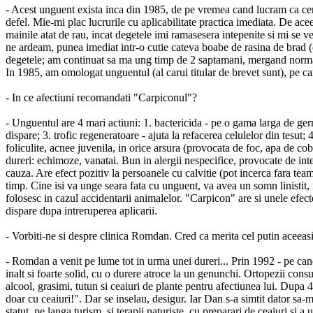
- Acest unguent exista inca din 1985, de pe vremea cand lucram ca cerce
defel. Mie-mi plac lucrurile cu aplicabilitate practica imediata. De ac
mainile atat de rau, incat degetele imi ramasesera intepenite si mi se
ne ardeam, punea imediat intr-o cutie cateva boabe de rasina de brad (d
degetele; am continuat sa ma ung timp de 2 saptamani, mergand normal la
In 1985, am omologat unguentul (al carui titular de brevet sunt), pe c
- In ce afectiuni recomandati "Carpiconul"?
- Unguentul are 4 mari actiuni: 1. bactericida - pe o gama larga de ge
dispare; 3. trofic regeneratoare - ajuta la refacerea celulelor din tesut;
foliculite, acnee juvenila, in orice arsura (provocata de foc, apa de coba
dureri: echimoze, vanatai. Bun in alergii nespecifice, provocate de inte
cauza. Are efect pozitiv la persoanele cu calvitie (pot incerca fara team
timp. Cine isi va unge seara fata cu unguent, va avea un somn linistit, i
folosesc in cazul accidentarii animalelor. "Carpicon" are si unele efect
dispare dupa intreruperea aplicarii.
- Vorbiti-ne si despre clinica Romdan. Cred ca merita cel putin aceeasi
- Romdan a venit pe lume tot in urma unei dureri... Prin 1992 - pe ca
inalt si foarte solid, cu o durere atroce la un genunchi. Ortopezii consu
alcool, grasimi, tutun si ceaiuri de plante pentru afectiunea lui. Dupa 4
doar cu ceaiuri!". Dar se inselau, desigur. Iar Dan s-a simtit dator sa
statut, pe langa turism, si terapii naturiste, cu preparari de ceaiuri 