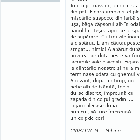
Într-o primăvară, bunicul s-a 
din pat. Figaro umbla şi el ple
mişcările sus­pecte din iar­bă 
uşa, băga căp­şo­rul alb în od
pânul lui. Ieşea apoi pe pris­p
de supărare. Cu trei zile înain
a dispărut. L-am căutat peste
strigat... nimic! A apărut dup
privirea pierdută peste vârfu
lacrimile sale pisiceşti. Figa
la alintările noastre şi nu a ma
ter­minase oda­tă cu ghemul vi
Am zărit, după un timp, un
petic alb de blăniţă, to­pin­
du-se discret, împreună cu
zăpada din colţul gră­dinii...
Figaro plecase după
bunicul, să fure împreună
un colţ de cer!
CRISTINA M. - Milano