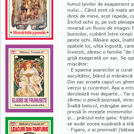
fumul ţevilor de eşa­pa­ment şi 
nu­lui... Când simt că roata ame
dinţii de mine, scot repede, c
Închid ochii şi, pe sub pleoape
revarsă un fluviu de imagini f
bunicilor, cuibărit între ci­reşii
peste ochi. Răsare apoi, înaltă
spatele lui, uliţa îngustă, ca
înverzit, zăresc o familie "de
grijă exagerată un sac. Se opr
miş­cător:
- E spaima şoarecilor şi cura
ascultător, blând şi mănâncă 
Din sac scoate capul un ghemo
verzui şi cuceritori. Aşa a int
derulează mai de­par­te... Tai 
zăresc o pisică poznaşă, stre­
Înalţă bo­ticul, mângâie aerul
prinsă în mrejele miresmelor 
şi... prânzul este gata: friptu
se aude vocea supărată a stă
- Figaro, o ai promisă! (bătaia