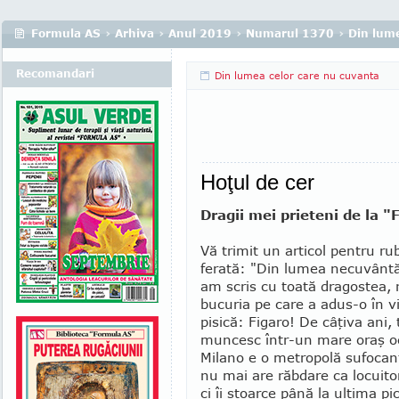
Formula AS
›
Arhiva
›
Anul 2019
›
Numarul 1370
›
Din lume
Recomandari
Din lumea celor care nu cuvanta
Hoţul de cer
Dragii mei prieteni de la 
Vă trimit un articol pentru ru
fe­rată: "Din lumea necuvântă
am scris cu toa­tă dragostea
bucuria pe care a adus-o în 
pisică: Figaro! De câţiva ani, 
mun­cesc într-un mare oraş oc
Milano e o me­tropolă sufo­can
nu mai are răbdare ca lo­cui­tori
ci îi stoar­ce până la ultima pi­