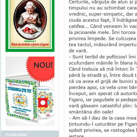
Certurile, vărguţa de alun şi p
timpului nu au schimbat carac
vrednic, super-simpatic, dar
ciuda acestui fapt, îl îndrăg
ca­ti­fea... Când veneam în va­
la picioarele mele. Îmi torcea
privirea limpede. Se culcuşea 
tea tactul, măsurând im­per­tu
de vară.
- Sunt teribil de pofticios! îm
scufundam mâinile în blana lu
Când trebuia să mă întorc în T
până la stradă şi, între două 
că va avea el grijă de bu­nici
pierdea apoi, ca vela unei bărc
început, am sperat că auto­rit
Figaro, iar pagubele şi pedepse
vară găseam catastiful plin: l
smântâna din oale!
- Am să-l dau de la casa mea
ţintuindu-l usturător pe Figar
spăsit privirea, se rostogolea 
Publicitate
iertare.