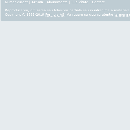
Numar curent
|
Arhiva
|
Abonamente
|
Publicitate
|
Contact
Reproducerea, difuzarea sau folosirea partiala sau in intregime a materialel
Copyright © 1998-2019
Formula AS
. Va rugam sa cititi cu atentie
termenii s