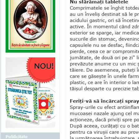
Nu sfărâmaţi tabletele
Comprimatele se înghit totdea
au un înveliş destinat să le pr
acidului gastric, ori să înceti
acti­ve. În momentul când zdrob
exterior se sparge, iar medica
sucurile din stomac, devenind a
capsulele nu se desfac, fiindcă
pierde, ceea ce ar compromite
jumătate, de două ori pe zi" li
prevăzute anume cu un mic ş
tăiere. De ase­menea, puteţi 
care se găseşte în unele farm
plastic, ce are în interior o l
tăişul desparte cu precizie ta
Feriţi-vă să încărcaţi spray
Spray-urile cu efect antiinflam
mucoasei nazale ajung cel mai
acţioneze, dacă priviţi spre po
După aceea, cură­ţaţi cu o bati
pentru ca viruşii care au prov
Publicitate
la următoarea întrebuinţare, 