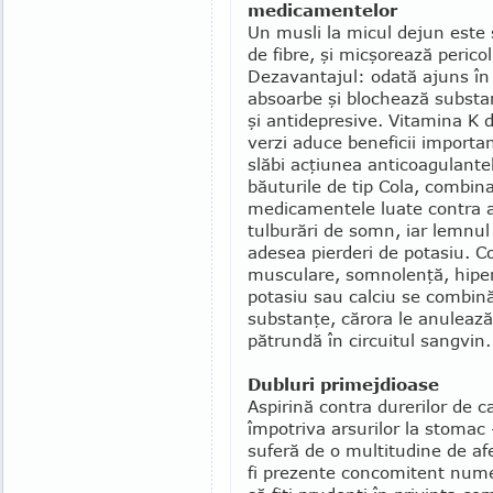
medicamentelor
Un musli la micul dejun este 
de fibre, şi micşorează perico
Dezavantajul: odată ajuns în 
absoarbe şi blochează substanţe
şi antidepresive. Vitamina K d
verzi aduce beneficii im­por­t
slăbi acţiu­nea anticoagulante
băuturile de tip Cola, combina
medicamentele luate contra as
tulburări de somn, iar lemnul 
adesea pier­deri de potasiu. C
mus­culare, somnolenţă, hiper
potasiu sau calciu se combi
substanţe, cărora le anu­leaz
pătrundă în cir­cuitul sangvin.
Dubluri primejdioase
Aspirină contra durerilor de 
împotriva arsurilor la stomac
suferă de o multi­tudine de afe
fi pre­zente concomi­tent nume