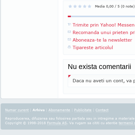
Media 0,00 / 5 (0 note)
Trimite prin Yahoo! Messen
Recomanda unui prieten pri
Aboneaza-te la newsletter
Tipareste articolul
Nu exista comentarii
Daca nu aveti un cont, va p
Numar curent
|
Arhiva
|
Abonamente
|
Publicitate
|
Contact
Reproducerea, difuzarea sau folosirea partiala sau in intregime a materialel
Copyright © 1998-2018
Formula AS
. Va rugam sa cititi cu atentie
termenii s