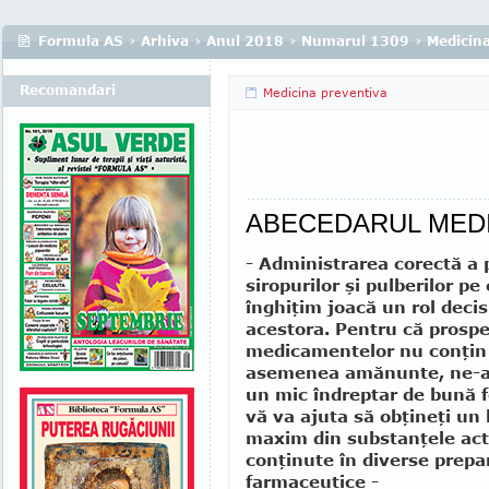
Formula AS
›
Arhiva
›
Anul 2018
›
Numarul 1309
›
Medicina
Recomandari
Medicina preventiva
ABECEDARUL MED
- Administrarea corectă a p
siropurilor şi pulberilor pe 
înghiţim joacă un rol decis
acestora. Pentru că prospe
medicamentelor nu conţin
asemenea amănunte, ne-a
un mic îndreptar de bună fo
vă va ajuta să obţineţi un 
maxim din substanţele act
conţinute în diverse prepa
farmaceutice -