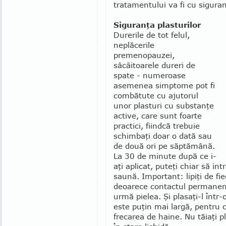
tratamentului va fi cu siguran
Siguranţa plasturilor
Durerile de tot felul,
neplăcerile
premenopauzei,
sâcâitoarele dureri de
spate - numeroase
asemenea simptome pot fi
combătute cu ajutorul
unor plasturi cu substanţe
active, care sunt foarte
practici, fiindcă trebuie
schimbaţi doar o dată sau
de două ori pe săptămână.
La 30 de minute după ce i-
aţi aplicat, puteţi chiar să in
saună. Important: lipiţi de fie
deoarece contactul permanent 
urmă pie­lea. Şi plasaţi-l în
este puţin mai largă, pentru 
frecarea de haine. Nu tăiaţi p