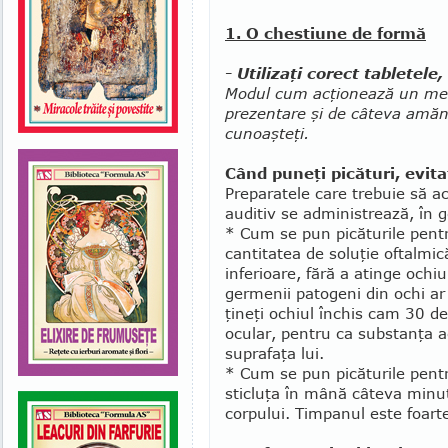
1. O chestiune de formă
- Utilizaţi corect tabletele,
Modul cum acţionează un med
prezen­tare şi de câteva amăn
cunoaşteţi.
Când puneţi picături, evita
Preparatele care trebuie să a
auditiv se administrează, în g
* Cum se pun picăturile pentru
cantitatea de soluţie oftalmi
infe­rioare, fără a atinge ochiu
germenii patogeni din ochi a
ţineţi ochiul închis cam 30 d
ocular, pentru ca substanţa ac
suprafaţa lui.
* Cum se pun picăturile pentru
sticluţa în mână câteva minu
corpului. Timpanul este foarte