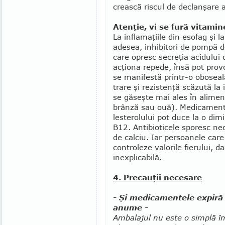
crească riscul de declanşare a
Atenţie, vi se fură vitamin
La inflamaţiile din esofag şi la
adesea, inhi­bitori de pom­pă d
care opresc secreţia aci­dului 
acţiona re­pede, însă pot pro­
se manifestă prin­­tr-o obo­sea
trare şi rezistenţă scăzută la i
se găseşte mai ales în ali­men
brânză sau ouă). Medica­men­te
lesterolului pot duce la o dimi
B12. Antibioticele sporesc ne
de calciu. Iar persoanele care
controleze valorile fierului, d
inexplicabilă.
4. Precauţii necesare
- Şi medicamentele expiră 
anume -
Ambalajul nu este o simplă î