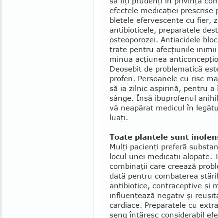
să fiţi prudenţi în pri­vinţa comp
efec­tele medi­ca­­ţiei pre­scris
bletele efer­vescente cu fier,
antibio­ticele, pre­­pa­ra­tele des
osteo­po­ro­zei. Antiaci­dele b
trate pen­tru afecţiunile inimii
minua ac­ţiu­nea anticoncep­ţion
Deosebit de pro­ble­matică este
profen. Persoanele cu risc maj
să ia zilnic aspirină, pentru a
sânge. Însă ibu­pro­fenul anihi
vă neapărat medicul în legătu
luaţi.
Toate plantele sunt inofen
Mulţi pacienţi preferă substan
locul unei medicaţii alopate. T
combinaţii care creea­ză pro
dată pentru combaterea stăril
antibiotice, contraceptive şi 
influenţează negativ şi reu­şi
cardiace. Pre­para­tele cu ext
seng întăresc considerabil efec