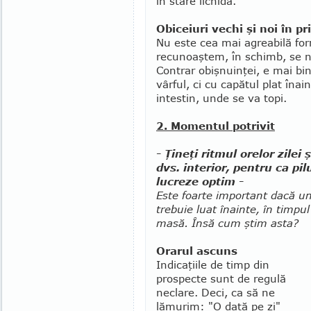
în stare lichidă.
Obiceiuri vechi şi noi în p
Nu este cea mai agreabilă for
recunoaştem, în schimb, se nu
Contrar obişnuinţei, e mai bin
vârful, ci cu capătul plat îna­
intestin, unde se va topi.
2. Momentul potrivit
- Ţineţi ritmul orelor zilei 
dvs. interior, pentru ca pil
lucreze optim -
Este foarte important dacă 
trebuie luat înainte, în timpu
masă. Însă cum ştim asta?
Orarul ascuns
Indicaţiile de timp din
prospecte sunt de regulă
neclare. Deci, ca să ne
lămurim: "O dată pe zi"