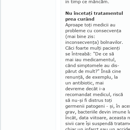
în timp ce mâncăm.
Nu încetaţi tratamentul
prea curând
Aproape toţi medicii au
probleme cu consec­venţa
(mai bine zis:
inconsecvenţa) bolnavilor.
Căci foarte mulţi pacienţi
se întreabă: "De ce să
mai iau medicamentul,
când simptomele au dis­
părut de mult?" Însă cine
renunţă, de exemplu, la
un antibiotic, mai
devreme decât i-a
recomandat medicul, riscă
să nu-şi fi distrus toţi
germenii pato­geni - şi, în ac
grav, bacteriile de­vin imune l
încât, data viitoare, aceasta 
sivii care îşi suspendă tratame
chiar un infarct sau un ac­cid