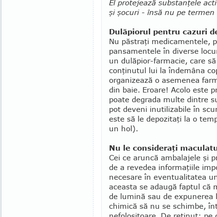
El protejează substanţele act
şi şocuri - însă nu pe termen 
Dulăpiorul pentru cazuri d
Nu păstraţi medicamentele, pl
pansa­mentele în diverse locur
un dulăpior-farmacie, care să 
conţinutul lui la îndemâna copi
organizează o ase­menea far­m
din baie. Eroa­re! Acolo este 
poate degrada multe dintre su
pot deveni inutilizabile în sc
este să le depozitaţi la o tem
un hol).
Nu le consideraţi maculat
Cei ce aruncă ambalajele şi pr
de a revedea informaţiile impo
necesare în eventua­lita­tea un
aceasta se adaugă faptul că m
de lumină sau de expunerea la
chimică să nu se schimbe, înt
nefolositoare. De reţinut: pe c