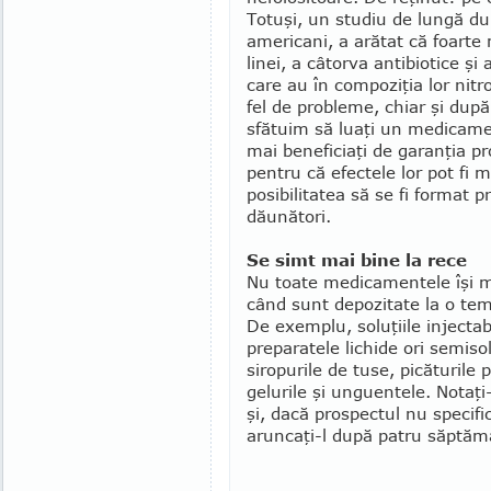
Totuşi, un studiu de lungă dur
americani, a arătat că foarte
linei, a câ­tor­va antibiotice
care au în compoziţia lor nitro
fel de probleme, chiar şi dup
sfătuim să luaţi un medica­me
mai benefi­ciaţi de garanţia pr
pentru că efectele lor pot fi 
posibilitatea să se fi format 
dăunători.
Se simt mai bine la rece
Nu toate medicamentele îşi me
când sunt depozitate la o te
De exemplu, soluţiile injectabi
pre­para­tele lichide ori semiso
siropurile de tuse, picăturile 
gelurile şi unguentele. No­taţi
şi, dacă pros­pectul nu specific
aruncaţi-l după patru săptăm