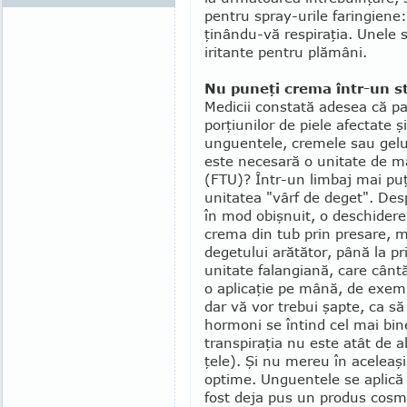
pentru spray-urile faringiene:
ţinân­du-vă respiraţia. Unele 
iritante pentru plămâni.
Nu puneţi crema într-un st
Medicii constată adesea că pac
porţiunilor de piele afectate 
unguen­tele, cremele sau gelu
este ne­ce­sară o unitate de m
(FTU)? Într-un limbaj mai puţ
unitatea "vârf de deget". Des
în mod obişnuit, o deschidere
crema din tub prin presare, me
degetului arătător, până la pri
unitate falangia­nă, care cân
o aplicaţie pe mână, de exemp
dar vă vor trebui şapte, ca să 
hormoni se întind cel mai bin
transpiraţia nu este atât de 
ţele). Şi nu mereu în aceleaşi 
optime. Unguentele se aplică
fost deja pus un pro­dus cosme