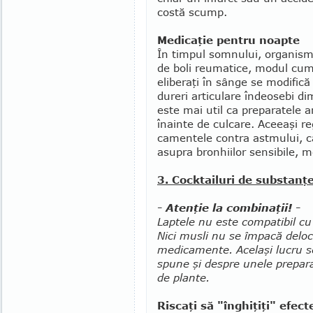
cos­tă scump.
Medicaţie pentru noapte
În timpul somnului, organismu
de boli reumatice, modul cum
eliberaţi în sânge se modifică
dureri articulare îndeosebi d
este mai util ca preparatele ant
înainte de cul­care. Aceeaşi re
camentele contra ast­mului, ca
asupra bronhiilor sen­sibile, m
3. Cocktailuri de substanţ
- Atenţie la combinaţii! -
Laptele nu este compatibil cu a
Nici musli nu se împacă deloc
medicamente. Acelaşi lucru s
spune şi despre unele prepar
de plante.
Riscaţi să "înghiţiţi" efect