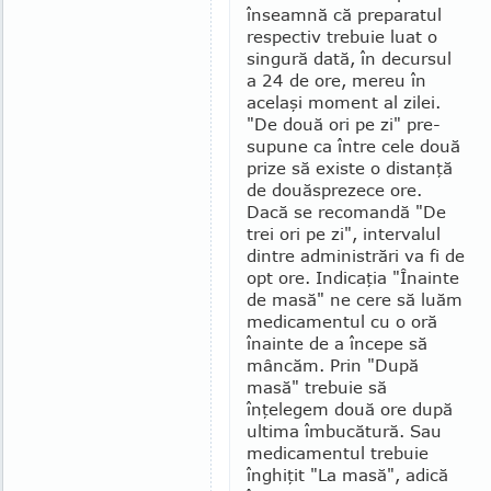
înseamnă că preparatul
respectiv trebuie luat o
singură dată, în decursul
a 24 de ore, mereu în
acelaşi moment al zilei.
"De două ori pe zi" pre­
supune ca între cele două
prize să existe o distanţă
de douăsprezece ore.
Dacă se recomandă "De
trei ori pe zi", intervalul
dintre administrări va fi de
opt ore. Indicaţia "Înainte
de masă" ne cere să luăm
medicamentul cu o oră
înainte de a începe să
mâncăm. Prin "După
masă" trebuie să
înţelegem două ore după
ultima îmbucătură. Sau
medica­mentul trebuie
înghiţit "La masă", adică