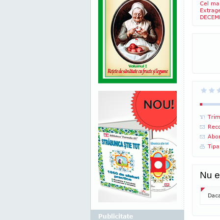
Cel mai 
Extrage
DECEM
Trim
Reco
Abon
Tipa
Nu e
Daca
Publicitate