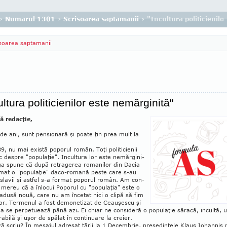
›
Numarul 1301
›
Scrisoarea saptamanii
› "Incultura politicienil
soarea saptamanii
ultura politicienilor este nemărginită"
ă redacţie,
e ani, sunt pensionară şi poate ţin prea mult la
9, nu mai există poporul ro­mân. Toţi politicienii
 despre "popu­­laţie". Incultura lor este ne­măr­gi­ni­
ga spune că după retragerea ro­ma­nilor din Dacia
mat o "populaţie" daco-ro­mană peste care s-au
slavii şi ast­fel s-a format poporul român. Am con­
t mereu că a înlocui Poporul cu "popu­laţia" este o
 adusă nouă, care nu am încetat nici o clipă să fim
or. Termenul a fost demonetizat de Ceauşescu şi
a se perpetuează până azi. Ei chiar ne consideră o popu­laţie săracă, incultă, 
bilă şi uşor de spălat în continuare la creier.
ă scriu? În mesajul adresat ţării la 1 Decembrie, preşedintele Klaus Io­hannis 