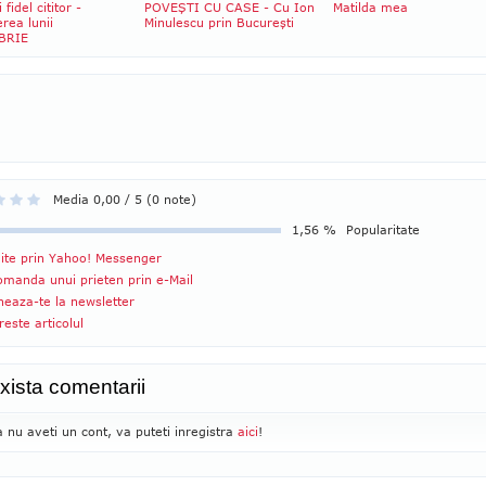
fidel cititor -
POVEŞTI CU CASE - Cu Ion
Matilda mea
rea lunii
Minulescu prin Bucureşti
BRIE
Media 0,00 / 5 (0 note)
1,56 %
Popularitate
ite prin Yahoo! Messenger
manda unui prieten prin e-Mail
eaza-te la newsletter
reste articolul
xista comentarii
 nu aveti un cont, va puteti inregistra
aici
!