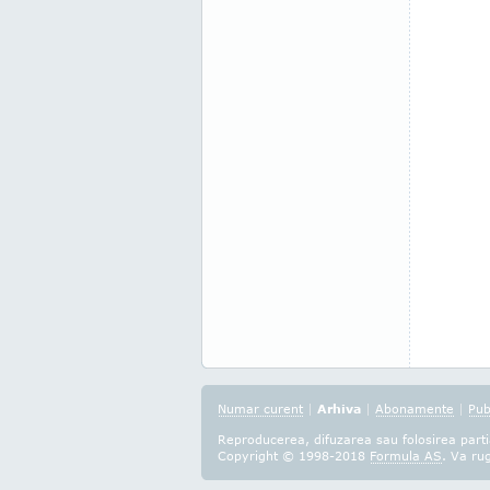
Numar curent
|
Arhiva
|
Abonamente
|
Pub
Reproducerea, difuzarea sau folosirea partia
Copyright © 1998-2018
Formula AS
. Va ru