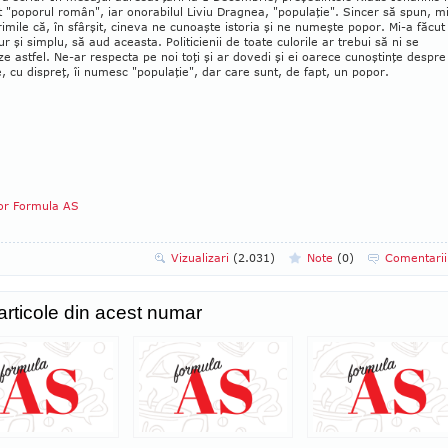
 "poporul român", iar onorabilul Liviu Dragnea, "populaţie". Sincer să spun, m
rimile că, în sfâr­şit, cineva ne cunoaşte istoria şi ne nu­meşte popor. Mi-a făcut
ur şi sim­plu, să aud aceasta. Politicienii de toate culorile ar trebui să ni se
e astfel. Ne-ar respecta pe noi toţi şi ar do­vedi şi ei oarece cunoştinţe despre
, cu dis­preţ, îi numesc "populaţie", dar care sunt, de fapt, un popor.
tor Formula AS
Vizualizari
(2.031)
Note
(
0
)
Comentari
 articole din acest numar