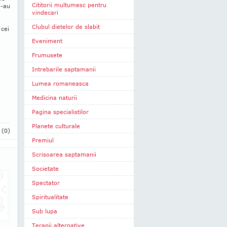
Cititorii multumesc pentru
i-au
vindecari
Clubul dietelor de slabit
 cei
Eveniment
Frumusete
Intrebarile saptamanii
Lumea romaneasca
Medicina naturii
Pagina specialistilor
Planete culturale
i
(0)
Premiul
Scrisoarea saptamanii
Societate
Spectator
Spiritualitate
Sub lupa
Terapii alternative