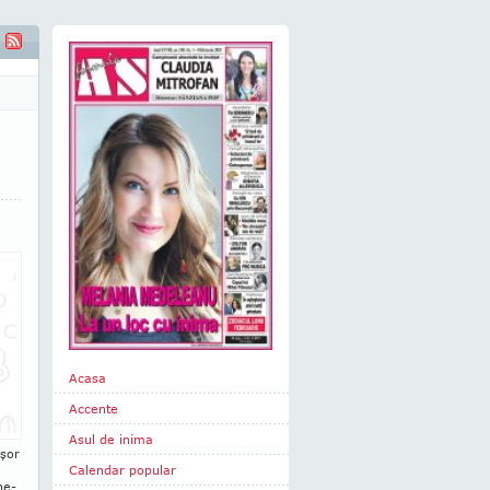
or este nemărginită"
Acasa
Accente
Asul de inima
uşor
Calendar popular
ne-