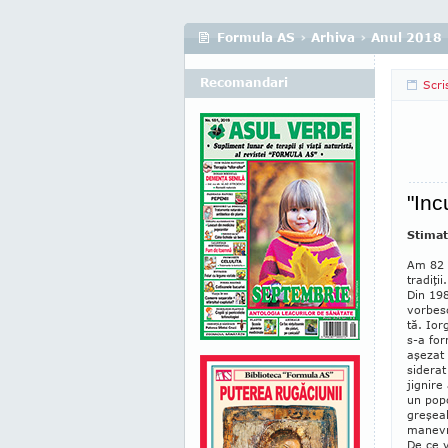
Formula AS
›
Arhiva
›
Anul 2018
Recomandari
Scri
"Inc
Stimat
Am 82 d
tradiţii.
Din 198
vorbesc
tă. Ior
s-a for
aşezat 
si­dera
jignire
un pop
greşeal
manevra
De ce v