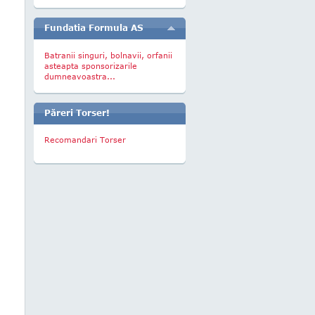
Fundatia Formula AS
Batranii singuri, bolnavii, orfanii
asteapta sponsorizarile
dumneavoastra...
Păreri Torser!
Recomandari Torser