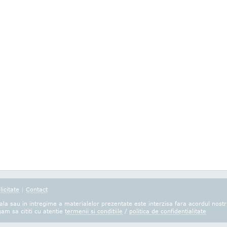
licitate
|
Contact
la sau in intregime a materialelor prezentate este interzisa fara acordul nostr
gam sa cititi cu atentie
termenii si conditiile
/
politica de confidentialitate