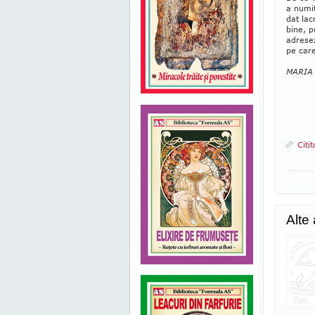
a numit
dat lac
bine, p
adresez
pe care
MARIA
Citi
Alte