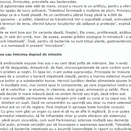
occus, firmicutes, prevo­tella sau bacteroides.
dcă aglomeraţia este atât de mare, corpul a recurs la un artificiu, pentru a oferi
ilor spaţiu de lucru suficient: "In­tes­tinul formează o mulţime de pliuri. Princi­piu
elaşi ca la o fustă plisată. Pe un centimetru pătrat încap până la 4.000 de
ganisme - şi astfel, intestinul se trans­formă într-o suprafaţă uriaşă, echivalen
 terenuri de tenis, oferind tuturor locuitorilor săi adăpost şi protecţie", explică
ştii.
ile se simt bine aici (în varianta ideală, fireşte). Ele cresc, proliferează, alcătu
 şi, în cele din urmă, mor. De aceea, acestei grădini zoologice în miniatură i s-
loră intesti­nală". Însă, pentru că bacteriile nu sunt totuşi plan­te, gastroenterolo
ă s-o numească în pre­zent "microbiom".
ţea sau fericirea depind de intestin
că amănuntele expuse mai sus v-au cam tăiat pofta de mâncare. Dar n-aveţi
să fiţi dez­gustaţi, dimpotrivă: de fapt, mi­cro­organismele de care vorbim sunt 
i prieteni ai noştri. În lipsa lor, n-am putea supravieţui. Principala lor misiune
eea de a construi o barieră intestinală intactă, pentru a înarma sistemul imuni
va boli­lor şi a substanţelor toxice. Har­nicii lucrători desfac alimentele ajunse î
n în bucăţele mici, mai corect spus în compo­nente, pe care organismul nostru e
 să le valorifice - şi anume, în vitamine, acizi graşi, aminoacizi şi zahăr. Flora
nală decide în mare măsură dacă ne simţim fericiţi sau trişti, dacă trăim sub
l unei anxietăţi permanente sau mergem prin viaţă cu curaj şi cu capul sus. 
dolofani ori supli. Dacă ne concentrăm cu uşurinţă sau doar cu mare oste­neal
omul are un rol de reglare, fiind implicat în aproape toate funcţiile corpului
 Cu greu vom găsi un organ cu care el să nu se afle în legătură. Şi s-ar putea 
termediul intes­tinului, să fie influenţate chiar şi unele afecţiuni ale sistemului
, până acum incurabile, cum sunt Parkinsonul, scleroza multiplă sau demenţa
 Cel puţin, primele cercetări par să încu­rajeze o asemenea speranţă. Totodată,
indicii că bacteriile intestinale au o anumită însemnătate în raport cu tulburăril