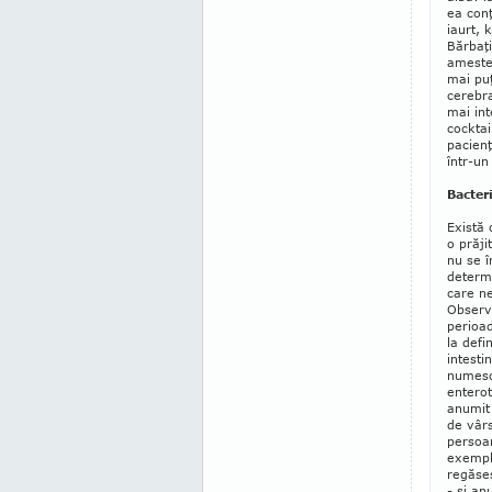
ea conţ
iaurt, 
Bărbaţi
amestec
mai puţ
cerebra
mai int
cocktai
pacienţ
într-un
Bacter
Există
o prăji
nu se î
determi
care ne
Observa
perioad
la defin
intesti
numesc 
enterot
anumit 
de vârs
persoan
exempl
regă­se
- şi an