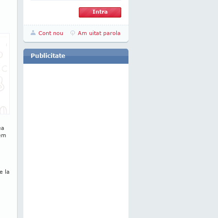
Cont nou
Am uitat parola
Publicitate
ea
nem
ă
e la