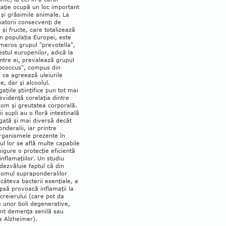
aţie ocupă un loc important
şi grăsimile animale. La
atorii consecvenţi de
şi fruc­te, care totalizează
 populaţia Euro­pei, este
meros grupul "prevotella",
restul europenilor, adică la
tre ei, prevalează gru­pul
ococcus", com­pus din
i ce agreează uleiurile
le, dar şi alcoolul.
gaţiile ştiinţifice pun tot mai
 evi­denţă corelaţia dintre
om şi greutatea corpo­rală.
 supli au o floră intestinală
gată şi mai diversă decât
nderalii, iar printre
rganismele prezente în
nul lor se află multe capabile
sigure o protecţie eficientă
inflamaţiilor. Un studiu
dezvăluie faptul că din
omul suprapon­deralilor
 câteva bacterii esenţiale, a
ipsă provoacă in­flamaţii la
 creierului (care pot da
 unor boli degenerative,
nt demenţa senilă sau
a Alzheimer).