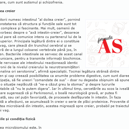
are, cum sunt autismul şi schizofrenia.
ea creier
torii numesc intestinul "al doilea creier", pornind
onstatarea că structura şi funcţiile sale sunt tot
 complexe şi fascinante. Mai mult, oamenii de
 vorbesc despre o "axă intestin-creier", deoarece
nul pare să co­munice intens cu partenerul lui de la
superior. Principala legătură dintre ei o con­stituie
vag, care pleacă din trunchiul cerebral şi se
ră de-a lungul coloanei vertebrale până jos, în
. Bacteriile intestinale se servesc de acest canal
u­nicare, pentru a transmite informaţii bio­chimice.
le nervoase ale intesti­nului reacţionează identic
onii de la nivelul creierului la neuro­trans­miţători
nalina ori serotonina", afirmă specialiştii. Tocmai legătura strânsă dintre
n şi cap creează posibili­tatea ca anumite probleme digestive, cum sunt diare
stipaţia, să fie uneori "comandate de sus" - doar nu degeaba obişnuim să spu
o situaţie neplăcută că "ne-a căzut greu la stomac" şi despre lucrurile
tabile că "nu le putem digera". Iar în ultimul timp, cercetările au scos la iveal
 care sugerează că şi Parkinsonul, o boală neurologică gravă, ar putea fi
ată, sau cel puţin favorizată, de procesele desfăşurate în intestin. În faza
ntă a afecţiunii, se acumu­lează în creier o serie de plăci proteinice. Provenite d
atea microbiană din intestin, acestea migrează spre creier, probabil pe traiectul
i vag.
ile şi condiţia fizică
ea microbiomului este, în