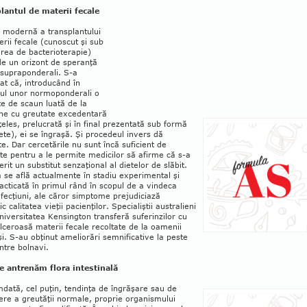
lantul de materii fecale
 modernă a transplantului
rii fecale (cunoscut şi sub
ea de bacterio­terapie)
de un orizont de speranţă
 supraponderali. S-a
at că, introducând în
nul unor normoponderali o
te de scaun luată de la
ne cu greutate excedentară
nţeles, prelucrată şi în final prezentată sub formă
ete), ei se îngraşă. Şi procedeul invers dă
te. Dar cercetările nu sunt încă suficient de
e pentru a le permite me­dicilor să afirme că s-a
rit un sub­stitut senzaţional al dietelor de slăbit.
a se află actualmente în stadiu experi­mental şi
acticată în primul rând în scopul de a vindeca
fecţiuni, ale căror simptome prejudiciază
c calitatea vieţii pacienţilor. Specialiştii australieni
niversitatea Kensington transferă sufe­rinzilor cu
ulceroasă materii fecale recoltate de la oamenii
i. S-au obţi­nut ameliorări semnificative la peste
ntre bolnavi.
 antrenăm flora intestinală
dată, cel puţin, tendinţa de îngrăşare sau de
re a greutăţii normale, proprie organis­mului