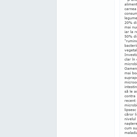
aliment
carnea 
con­sum
legume 
20% din
mai nu
iar la 
50% din
"rumin
bacteri
vege­ta
Investi
clar în
microbi
Oamenii
mai bo
suprapo
microo
intesti
să le a
contra 
recent 
microbi
lipsesc
căror l
nivelul
naştere
cum su
maladi