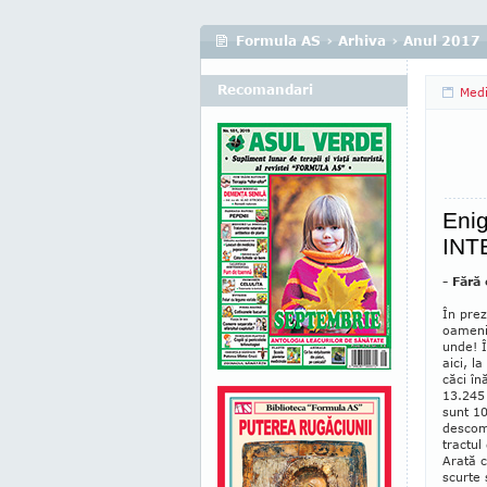
Formula AS
›
Arhiva
›
Anul 2017
Recomandari
Medi
Enig
INT
- Fără
În prez
oameni
unde! Î
aici, l
căci în
13.245 
sunt 10
descom
tractul
Arată c
scurte 