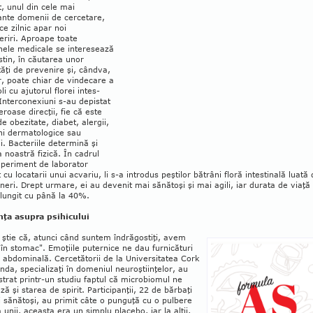
, unul din cele mai
nte domenii de cer­ce­tare,
e zilnic apar noi
riri. Aproape toate
inele medicale se interesează
stin, în cău­tarea unor
ăţi de preve­nire şi, cândva,
or, poate chiar de vindecare a
i cu ajutorul florei in­tes­
 Interconexiuni s-au depistat
roase direcţii, fie că este
e obezitate, diabet, aler­gii,
ni dermatologice sau
i. Bacteriile determină şi
a noastră fizică. În cadrul
xperiment de laborator
t cu locatarii unui acvariu, li s-a introdus peştilor bătrâni floră intesti­nală luată
tineri. Drept urmare, ei au de­venit mai sănătoşi şi mai agili, iar durata de viaţă 
lungit cu până la 40%.
nţa asupra psihicului
 ştie că, atunci când suntem îndrăgostiţi, avem
i în stomac". Emoţiile puternice ne dau furnicături
 abdominală. Cercetătorii de la Universitatea Cork
anda, specializaţi în domeniul neuroştiinţelor, au
rat printr-un studiu faptul că microbiomul ne
ă şi starea de spirit. Participanţii, 22 de bărbaţi
şi sănă­toşi, au primit câte o pun­guţă cu o pulbere
a unii, aceasta era un simplu placebo, iar la alţii,