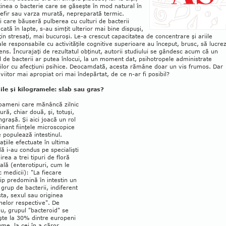
inea o bacterie care se găseşte în mod natural în
kefir sau varza murată, ne­preparată termic.
i care băuseră pulberea cu culturi de bacterii
ată în lapte, s-au simţit ulterior mai bine dispuşi,
in stresaţi, mai bucuroşi. Le-a crescut capaci­tatea de concentrare şi ariile
le responsabile cu activităţile cognitive superioare au început, brusc, să lucre
ens. Încurajaţi de rezultatul obţinut, autorii studiului se gândesc acum că un
l de bacterii ar putea înlocui, la un moment dat, psihotropele administrate
ilor cu afec­ţiuni psihice. Deocamdată, acesta rămâne doar un vis frumos. Dar
 viitor mai apropiat ori mai îndepărtat, de ce n-ar fi posibil?
iile şi kilogramele: slab sau gras?
 oameni care mănâncă zilnic
tură, chiar două, şi, totuşi,
ngraşă. Şi aici joacă un rol
nant fiinţele microscopice
 popu­lează intestinul.
ţiile efectuate în ultima
ă i-au condus pe specialişti
irea a trei tipuri de floră
­nală (enterotipuri, cum le
me­dicii): "La fiecare
ip predo­mină în intestin un
grup de bacterii, indiferent
ta, sexul sau originea
elor respec­tive". De
u, grupul "bacteroid" se
şte la 30% dintre europeni
ume, la cei în a căror