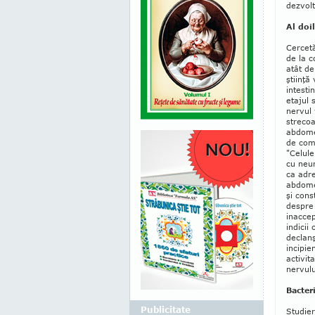
dezvolt
Al doil
Cercetă
de la c
atât de
ştiinţă
intesti
etajul 
nervul 
strecoa
abdomen
de co­m
"Celule
cu neur
ca adre
abdome
şi con
despre 
inaccep
indicii
declanş
incipie
activit
nervulu
Bacteri
Publicitate
Studier