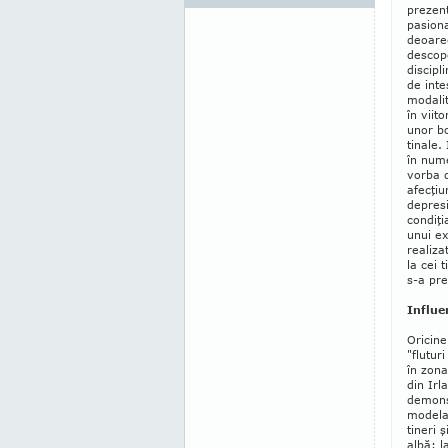
prezent
pasiona
deoarec
descope
discipl
de inte
modalit
în viit
unor bol
tinale.
în nume
vorba d
afecţiu
depresi
condiţi
unui e
realiza
la cei 
s-a pre
Influe
Oricine
"flutur
în zona
din Irl
demonst
modelaz
tineri 
albă: l