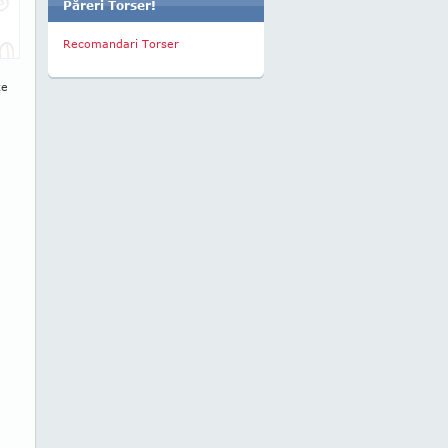
Păreri Torser!
Recomandari Torser
ze