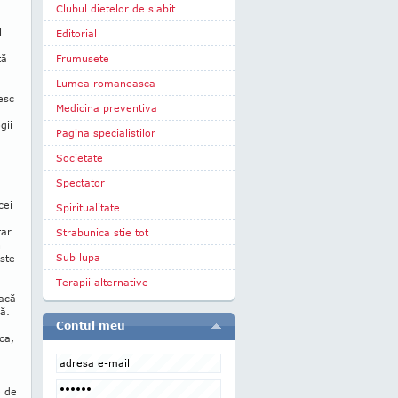
Clubul dietelor de slabit
l
Editorial
tă
Frumusete
Lumea romaneasca
iesc
Medicina preventiva
a
gii
Pagina specialistilor
Societate
Spectator
cei
Spiritualitate
tar
Strabunica stie tot
n
Sub lupa
ste
Terapii alternative
Dacă
ă.
Contul meu
ca,
e de