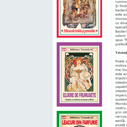
ruminoc
Şi fiin
bacteri
este ac
microor
cu două
speciali
Bacteri
colonii
spus "f
prefer
Triste
Poate 
motive 
mai bun
este ac
împotri
intesti
capabil
intesti
imperiu
suntem 
Microbi
nostru.
prin in
nervos
senilă.
există 