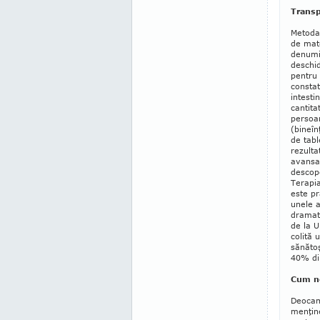
Transp
Metoda
de mate
denumir
deschi
pentru
constat
intesti
cantita
persoa
(bine­î
de tabl
rezulta
avansat
descope
Tera­pi
este pr
unele a
dramati
de la U
colită 
sănătoş
40% di
Cum ne
Deocam
menţine