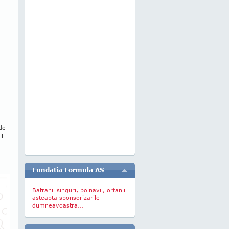
 de
li
Fundatia Formula AS
Batranii singuri, bolnavii, orfanii
asteapta sponsorizarile
dumneavoastra...