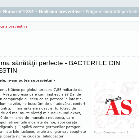
›
Numarul 1284
›
Medicina preventiva
› Enigma sănătăţii perfec
cina preventiva
ma sănătăţii perfecte - BACTERIILE DIN
ESTIN
 ele, n-am putea supravieţui -
ent, trăiesc pe globul terestru 7,55 miliarde de
. Aveţi impresia că e cam înghesuială? Da' de
n comparaţie cu ceea ce se petrece în intestin,
a lumina zilei, ne bucurăm de un adevărat confort,
ăun­tru, în măruntaiele noastre, forfotesc de
de ori mai multe vietăţi minuscule. Mai exact,
0 de miliarde de muncitori neobosiţi, care
pun alimentele ingerate de noi, apoi curăţă
 digestiv şi îl apără contra germenilor patogeni.
a nişte bile jucăuşe, pilule alungite sau spaghete
Foto: Dreamstime - 2
şi poartă nume ciudate: bifidobac­terii,