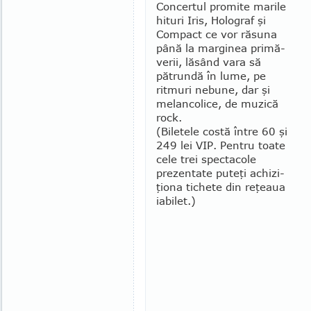
Concertul promite marile
hituri Iris, Holograf şi
Compact ce vor răsuna
până la marginea primă­
verii, lăsând vara să
pătrundă în lume, pe
ritmuri nebune, dar şi
melancolice, de muzică
rock.
(Biletele costă între 60 şi
249 lei VIP. Pentru toate
cele trei spectacole
prezentate puteţi achizi­
ţiona tichete din reţeaua
iabilet.)