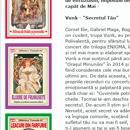
de entuziasm, imposibil de
capăt de Mai -
Vunk - "Secretul Tău"
Cornel Ilie, Gabriel Maga, Bo
un cuvânt, trupa Vunk, au pr
Polivalentă, pen­tru sfârşitul 
con­cert din trilogia ENIG­MA,
şi cel mai mare şi elaborat sp
Vunk a mai susţinut până acu
"Oraşul Minu­nilor" în 2014 
fiind consi­derate cele mai bu
ultimii ani. De data aceasta, 
propriile recorduri cu concert
emoţionantă şi palpitantă po
clară chiar ei: "Cuvintele pot
cheile. Tocmai le-am deschis p
secretul. De-acum îl ştim şi-l
Nerostit, acest secret va adânc
va îngropa comorile, scoţând 
sufletul tău nu va mai fi seif,
ţi-l spunem şi ţie şi vei fi bi