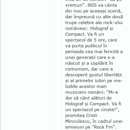
vre­muri". IRIS va cânta
din nou pe aceeaşi scenă,
dar împreună cu alte două
trupe celebre ale rock-ului
româ­nesc: Holograf şi
Com­pact. Va fi un
spectacol de 5 ore, care
va purta pu­blicul în
perioada cea mai fericită a
unei ge­ne­raţii care s-a
născut şi a copilărit în
comu­nism, dar care a
desco­perit gustul libertăţii
şi al primelor iubiri pe me­
lodiile acestor mari
muzicieni români: "Mi-e
dor să cânt ală­turi de
Holograf şi Com­pact. Va fi
un spec­tacol pe cinste!",
promitea Cristi
Minculescu, în cadrul unei
emisiuni pe "Rock Fm".