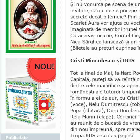
Şi nu vor urca pe scenă de unii
invitate, căci cine se pri­cepe
secrete decât o femeie? Prin u
Scarlet Aura vor ajuta cu vocil
imaginată de membrii trupei
Cu aceeaşi ocazie, Cornel Ilie
Nicu Sâr­ghea lansează şi un no
(Biletele au pre­ţuri cuprinse î
Cristi Minculescu şi IRIS
Tot la final de Mai, la Hard Ro
Capitală, pu­teţi să vă reîntâl
dintre cele mai iubite şi aprec
româneşti ale tutu­ror timpuri
în formula ei de aur, cu Cristi
(voce), Nelu Du­mitrescu (tob
Popa (chitară), Doru Borobeic
Relu Marin (clape). Cei cinci 
au reunit de o bucată de vre
din nou împreună, spre marea 
Trupa IRIS a scris o pagină
Publicitate