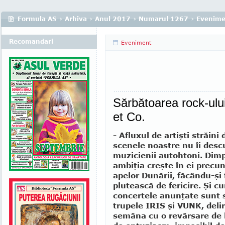
Formula AS
›
Arhiva
›
Anul 2017
›
Numarul 1267
›
Evenime
Recomandari
Eveniment
Sărbătoarea rock-ul
et Co.
- Afluxul de artişti străini 
scenele noastre nu îi desc
muzicienii autohtoni. Dimp
ambiţia creşte în ei precu
apelor Dunării, făcându-şi 
plutească de fericire. Şi c
concertele anunţate sunt 
trupele IRIS şi VUNK, delir
semăna cu o revărsare de 