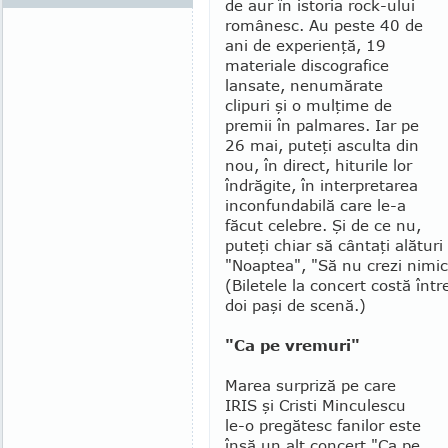
de aur în istoria rock-ului
românesc. Au peste 40 de
ani de expe­rienţă, 19
materiale discografice
lansate, nenumă­rate
clipuri şi o mulţime de
premii în palmares. Iar pe
26 mai, puteţi asculta din
nou, în direct, hiturile lor
îndrăgite, în interpretarea
inconfundabilă care le-a
făcut celebre. Şi de ce nu,
puteţi chiar să cântaţi alătur
"Noap­tea", "Să nu crezi nimic
(Biletele la concert costă într
doi paşi de scenă.)
"Ca pe vremuri"
Marea surpriză pe care
IRIS şi Cristi Min­­culescu
le-o pregătesc fanilor este
însă un alt concert "Ca pe