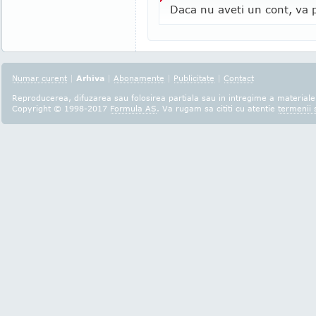
Daca nu aveti un cont, va p
Numar curent
|
Arhiva
|
Abonamente
|
Publicitate
|
Contact
Reproducerea, difuzarea sau folosirea partiala sau in intregime a materialel
Copyright © 1998-2017
Formula AS
. Va rugam sa cititi cu atentie
termenii s