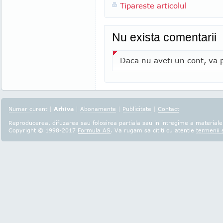
Tipareste articolul
Nu exista comentarii
Daca nu aveti un cont, va p
Numar curent
|
Arhiva
|
Abonamente
|
Publicitate
|
Contact
Reproducerea, difuzarea sau folosirea partiala sau in intregime a materialel
Copyright © 1998-2017
Formula AS
. Va rugam sa cititi cu atentie
termenii s