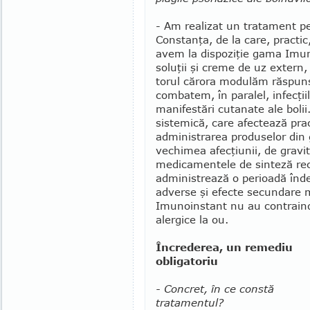
- Am realizat un tratament pe
Constanţa, de la care, prac­tic
avem la dispoziţie gama Imuno
soluţii şi creme de uz extern,
torul cărora modulăm răspunsu
combatem, în paralel, infecţiil
manifes­tări cutanate ale boli
sistemică, care afectează pra
administrarea produse­lor di
vechimea afecţiu­nii, de gravit
medicamentele de sinteză rec
administrează o perioadă îndel
adverse şi efecte secun­dare 
Imunoinstant nu au contra­ind
alergice la ou.
Încrederea, un remediu
obligatoriu
- Concret, în ce constă
tratamentul?