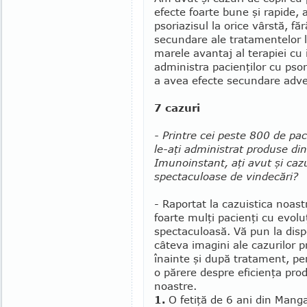
efecte foarte bune şi rapide,
psoriazisul la orice vârstă, fă
secundare ale tratamentelor l
marele avantaj al terapiei cu
administra pacienţilor cu psor
a avea efecte secun­dare adv
7 cazuri
- Printre cei peste 800 de pac
le-aţi administrat produse d
Imunoinstant, aţi avut şi caz
spectaculoase de vindecări?
- Raportat la cazuistica noas
foarte mulţi pacienţi cu evolu
spectaculoasă. Vă pun la dispo
câteva imagini ale cazurilor p
înainte şi după tratament, pe
o părere despre eficienţa pro
noastre.
1.
O fetiţă de 6 ani din Manga