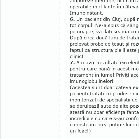
amputeze membre, din cauza ps
operaţiile mutilante în câteva
Imunoinstant.
6.
Un pacient din Cluj, după n
tot corpul. Ne-a spus că sân
pe noapte, vă daţi seama cu c
După circa două luni de trat
prelevat probe de ţesut şi rez
faptul că structura pielii est
clinic!
7.
Am avut rezultate excelente 
pentru care până în acest m
tratament în lume! Priviţi ace
imunoglobuli­nelor!
(Acestea sunt doar câteva ex
pacienţi trataţi cu produse 
monitorizaţi de specialiştii d
se derulează sute de alte poze
atestă nu doar eficienţa fantas
incredibile cu care s-au con­fr
cunoşteam prea puţine lucruri 
un leac!)