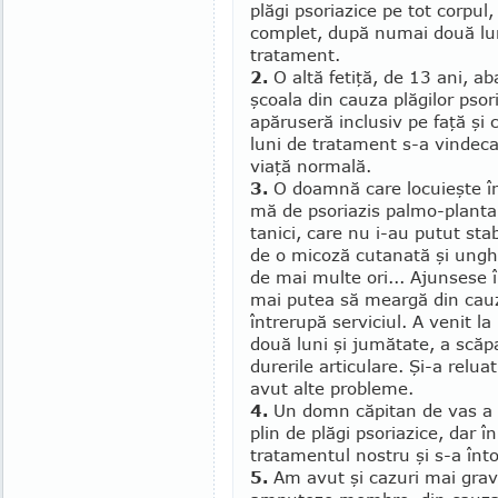
plăgi psoriazice pe tot corpul
complet, după numai două lu
tratament.
2.
O altă fetiţă, de 13 ani, a
şcoala din cauza plăgilor psori
apăruseră inclusiv pe faţă şi 
luni de tratament s-a vindecat
viaţă normală.
3.
O doamnă care locuieşte în 
mă de psoria­zis pal­mo-plan­tar
tanici, care nu i-au putut stabi
de o mi­coză cu­ta­nată şi un­gh
de mai mul­te ori... Ajun­sese î
mai putea să meargă din cauza
întrerupă ser­viciul. A venit la 
două luni şi ju­mătate, a scăpa
durerile articulare. Şi-a relua
avut alte pro­bleme.
4.
Un domn căpitan de vas a f
plin de plăgi psoriazice, dar î
tratamentul nos­tru şi s-a înto
5.
Am avut şi cazuri mai grave