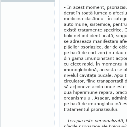
- În acest moment, psoriazisu
derat în toată lumea o afecţiu
medicina clasându-l în categor
auto­imune, siste­mice, pentr
există tratamente specifice. C
bolii nefiind identificată, si
se adre­sează mani­festării afe
plăgilor psoriazice, dar de obi
pe bază de cortizon) nu dau r
din gama Imunoin­stant acţio
cu efect rapid. În momentul 
imunoglobulină, aceasta se a
nivelul cavităţii bucale. Apoi
circulator, fiind transportat
să acţioneze acolo unde este 
ouă hiperimune repară, practic
organis­mu­lui. Aşa­dar, admini
pe bază de imunoglobulină es
tratamentul psoria­zisului.
- Terapia este personalizată, în
plăgile psoriazice ale bol­na­vil