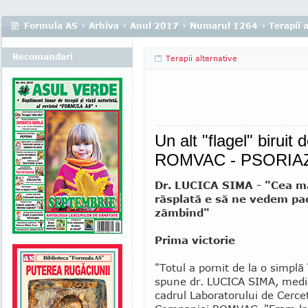
Formula AS
›
Arhiva
›
Anul 2017
›
Numarul 1264
›
Terapii 
Recomandari
Terapii alternative
Un alt "flagel" biruit 
ROMVAC - PSORIA
Dr. LUCICA SIMA - "Cea m
răsplată e să ne vedem pac
zâmbind"
Prima victorie
"Totul a pornit de la o simplă
spu­ne dr. LUCICA SIMA, medic
cadrul Laboratorului de Cerce