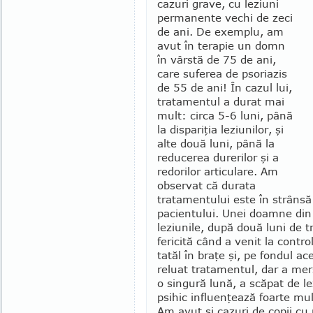
cazuri grave, cu leziuni
permanente vechi de zeci
de ani. De exem­plu, am
avut în terapie un domn
în vârstă de 75 de ani,
care suferea de psoriazis
de 55 de ani! În cazul lui,
tratamentul a durat mai
mult: circa 5-6 luni, până
la dispariţia leziunilor, şi
alte două luni, până la
reducerea durerilor şi a
redorilor articulare. Am
observat că durata
tratamentului este în strânsă 
pacientului. Unei doamne din 
leziunile, după două luni de t
fericită când a venit la contro
tatăl în braţe şi, pe fondul ace
reluat trata­men­tul, dar a me
o sin­gură lună, a scăpat de le
psihic influenţează foarte mult
Am avut şi cazuri de copii cu 