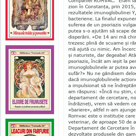
Companiei ROM­VAC. "Eram la
zion în Constanţa, prin 2015,
rezultatele imunoglobulinei Y,
bacteriene. La finalul expune
suferea de un psoriazis vulga
putea s-o aju­tăm să scape de
disperării. «De 14 ani mă chin
trezesc plină de scuame şi ră
mă ajută cu nimic. Am încerca
şi natu­riste, dar degeaba! At
psoriazis, încât am ieşit la p
imunoglo­bulinele ar putea av
sufăr?» Nu ne gân­disem deloc
dacă imunoglobulinele acţion
a impul­sionat să ne în­drep­tăm
am răspuns: «Încă nu ştim, d
departament de cercetare, noi
îndrăzneţi, vrem să vedem ce
«bariere», altfel n-am ajunge 
Romvac este o instituţie care
veterinar, de aproape 50 de 
Departament de Cercetare în
dezvoltate produsele din gam