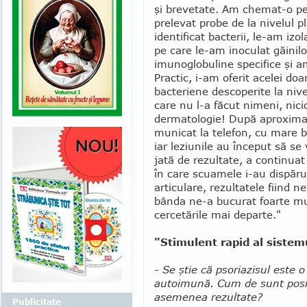
şi brevetate. Am chemat-o pe
prelevat probe de la nivelul p
identificat bacterii, le-am izo
pe care le-am inoculat găi­nilo
imunoglobuline specifice şi a
Practic, i-am oferit acelei do
bacteriene descoperite la nive
care nu l-a făcut nimeni, nici
dermatologie! După aproximat
mu­nicat la telefon, cu mare bu
iar leziunile au început să se
jată de rezultate, a con­tinuat
în care scuamele i-au dispărut
articulare, rezulta­tele fiind n
bânda ne-a bucurat foarte mu
cercetările mai departe."
"Stimulent rapid al sistem
- Se ştie că psoriazisul este o
autoimună. Cum de sunt posi
asemenea rezultate?
Publicitate