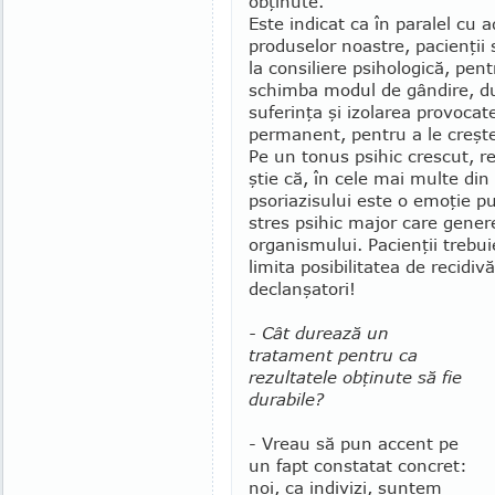
obţinute.
Este indicat ca în paralel cu 
pro­du­selor noastre, pacienţii
la consiliere psihologică, pent
schimba modul de gândire, du
suferinţa şi izolarea pro­vocat
perma­nent, pentru a le creşte
Pe un tonus psihic crescut, 
ştie că, în cele mai multe din
psoriazisului este o emoţie p
stres psi­hic major care gene
organismului. Pacienţii trebui
limita posibilitatea de recidivă
declanşatori!
- Cât durează un
tratament pentru ca
rezul­tatele obţinute să fie
durabile?
- Vreau să pun accent pe
un fapt constatat con­cret:
noi, ca indivizi, suntem