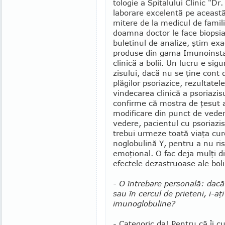
tologie a Spitalu­lui Clinic "D
laborare excelen­tă pe această l
mitere de la me­dicul de famili
doamna doctor le face biopsia
buletinul de analize, ştim exa
produse din gama Imu­noin­s
clini­că a bolii. Un lucru e sig
zisului, dacă nu se ţine cont d
plăgilor psoriazice, rezultate
vindecarea clinică a psoriazis
confir­me că mostra de ţesut 
modificare din punct de vede
vedere, pacientul cu psoriazis
trebui urmeze toată viaţa cur
noglobulină Y, pentru a nu ris
emoţional. O fac deja mulţi di
efectele dezastruoase ale boli
- O întrebare personală: dacă 
sau în cercul de prieteni, i-a
imunoglobuline?
- Categoric da! Pentru că îi cu