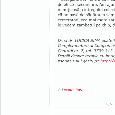
de efec­te secundare. Am ajun
minuţioasă a între­gului cole
că ne pasă de sănătatea seme
cercetători, cea mai mare sa­t
le vedem zâm­betul pe chip, du
D-na dr. LUCICA SIMA poate fi
Complementare al Companiei
Centurii nr. 7, tel. 0799.31
Detalii despre terapia cu imun
psoriazisului găsiţi pe
http:/
Florentin Popa
Viz