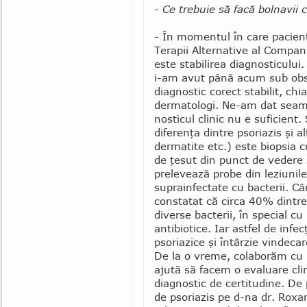
- Ce trebuie să facă bolnavii
- În momentul în care pacienţ
Terapii Alternative al Compa
este stabili­rea diagnosticulu
i-am avut până acum sub obser
diagnostic corect stabilit, chi
derma­tologi. Ne-am dat seama
nosticul clinic nu e suficient
diferenţa dintre psoriazis şi a
dermatite etc.) este biopsia 
de ţesut din punct de vedere 
prelevează probe din leziunil
suprainfectate cu bacterii. C
constatat că circa 40% dintre
diverse bac­terii, în special cu
antibiotice. Iar astfel de infecţ
psoriazice şi întârzie vindecar
De la o vreme, colaborăm cu 
ajută să facem o evaluare cli­
diagnostic de certitudine. De 
de psoriazis pe d-na dr. Rox