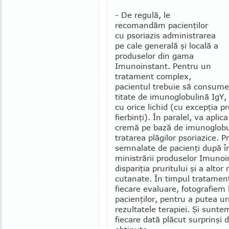
- De regulă, le
recomandăm pacienţilor
cu pso­riazis administrarea
pe cale generală şi locală a
pro­duselor din gama
Imunoinstant. Pentru un
tratament complex,
pacientul trebuie să consume 
titate de imunoglobulină IgY
cu orice lichid (cu excepţia p
fierbinţi). În paralel, va aplica
cremă pe bază de imu­noglo­bu
tratarea plăgilor psoriazice. P
semnalate de pacienţi după î
mi­nistrării produselor Imuno
dispariţia pruritului şi a altor 
cutanate. În tim­pul trata­ment
fiecare evaluare, fotogra­fiem 
pacienţilor, pentru a putea u
rezultatele tera­piei. Şi sunt
fiecare dată plăcut sur­prinşi 