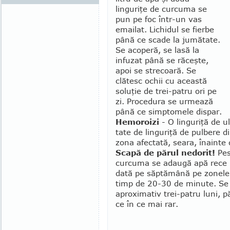
linguriţe de curcu­ma se
pun pe foc într-un vas
emailat. Lichidul se fierbe
până ce scade la jumătate.
Se acoperă, se lasă la
infuzat până se răceşte,
apoi se strecoară. Se
clătesc ochii cu această
soluţie de trei-patru ori pe
zi. Proce­dura se urmează
până ce simptomele dispar.
Hemoroizi
- O linguriţă de 
tate de linguriţă de pulbere 
zona afectată, seara, înainte 
Scapă de părul nedorit!
Pest
curcuma se adau­gă apă rece p
dată pe săptămână pe zonele d
timp de 20-30 de minute. Se 
aproximativ trei-patru luni, p
ce în ce mai rar.