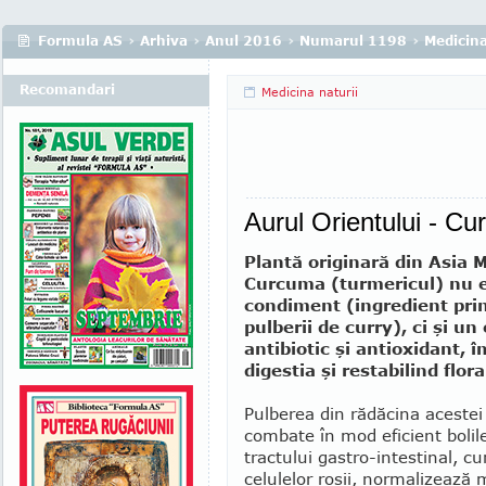
Formula AS
›
Arhiva
›
Anul 2016
›
Numarul 1198
›
Medicina
Recomandari
Medicina naturii
Aurul Orientului - C
Plantă originară din Asia M
Curcuma (turmericul) nu e
condiment (ingre­dient prin
pulberii de curry), ci şi un
antibiotic şi antioxidant, 
digestia şi restabilind flora
Pulberea din rădăcina aces­tei
combate în mod eficient bolile
tractului gastro-intestinal, c
celulelor roşii, normalizează