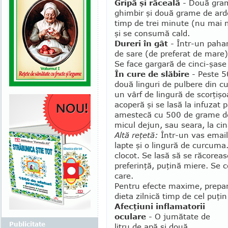
Gripă şi răceală
- Două gra
ghimbir şi două grame de arde
timp de trei minute (nu mai m
şi se consumă cald.
Dureri în gât
- Într-un pahar
de sare (de preferat de mare) 
Se face gargară de cinci-şase 
În cure de slă­bire
- Peste 5
două linguri de pulbere din cu
un vârf de lingură de scor­ţiş
acoperă şi se lasă la infuzat 
amestecă cu 500 de grame de 
micul dejun, sau seara, la cin
Altă reţetă:
Într-un vas email
lapte şi o lingură de curcuma
clocot. Se lasă să se ră­corea
preferinţă, puţină miere. Se 
care.
Pentru efecte maxime, prepar
dieta zilnică timp de cel puţi
Afecţiuni inflamatorii
oculare
- O jumătate de
Publicitate
litru de apă şi două