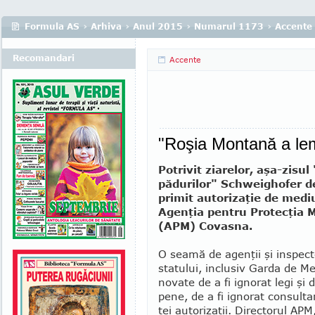
Formula AS
›
Arhiva
›
Anul 2015
›
Numarul 1173
›
Accente
Recomandari
Accente
"Roşia Montană a le
Potrivit ziarelor, aşa-zisul
pădurilor" Schweighofer de
pri­mit autorizaţie de me­di
Agen­ţia pentru Pro­tecţia 
(APM) Co­­vasna.
O seamă de a­genţii şi inspec­to
statului, inclusiv Garda de Me­
no­vate de a fi ignorat legi şi 
pe­ne, de a fi ignorat consul­­t
tei autorizaţii. Directorul AP