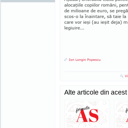
alocaţiile co­piilor ro­mâni, p
de milioane de euro, se pregăt
scos-o la înaintare, să taie la
care vor ieşi (au ieşit deja) m
legiuire...
Ion Longin Popescu
V
Alte articole din aces