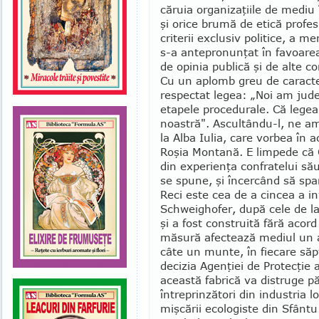
căruia organizaţiile de mediu 
şi orice brumă de etică profes
criterii exclusiv politice, a m
s-a an­te­pronunţat în favoarea
de opinia publică şi de alte c
Cu un aplomb greu de caracte
respectat legea: „Noi am jud
etapele proce­du­rale. Că lege
noastră". Ascultându-l, ne am
la Alba Iulia, care vorbea în a
Roşia Mon­tană. E limpede că
din experienţa confratelui s
se spune, şi încercând să spar
Reci este cea de a cincea a in
Schweighofer, după cele de la
şi a fost construită fără aco
măsură afec­tează mediul un 
câte un munte, în fiecare să
decizia Agenţiei de Protecţie 
această fabrică va distruge pă
întreprinzători din in­dustria lo
mişcării ecologiste din Sfântu