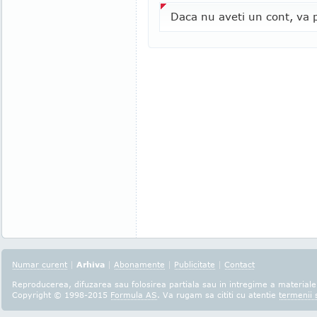
Daca nu aveti un cont, va p
Numar curent
|
Arhiva
|
Abonamente
|
Publicitate
|
Contact
Reproducerea, difuzarea sau folosirea partiala sau in intregime a materialel
Copyright © 1998-2015
Formula AS
. Va rugam sa cititi cu atentie
termenii s