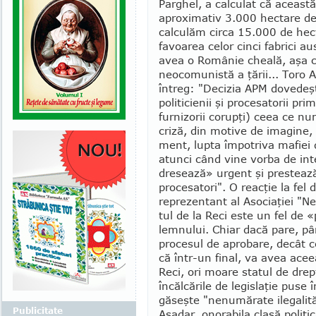
Par­ghel, a calculat că aceast
apro­xi­ma­tiv 3.000 hectare d
calculăm circa 15.000 de hect
favoarea celor cinci fabrici a
avea o Ro­mânie cheală, aşa 
neocomunistă a ţării... Toro A
întreg: "Decizia APM dovedeşte
politicienii şi procesatorii pr
furnizorii corupţi) ceea ce nu
criză, din motive de imagine,
ment, lupta împotriva mafiei d
atunci când vine vor­ba de int
dresează» urgent şi prestează
procesatori". O reacţie la fel
reprezentant al Asociaţiei "N
tul de la Reci este un fel de
lemnului. Chiar dacă pare, pâ
procesul de aprobare, decât c
că într-un final, va avea acee
Reci, ori moare statul de drep
încălcările de legislaţie puse
găseşte "nenumărate ilegalită
Publicitate
Aşa­­dar, onorabila clasă politi