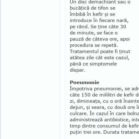
Un disc demachiant sau o
bucăţică de tifon se
îmbibă în kefir şi se
introduce în fiecare nară,
pe rând. Se ţine câte 30
de minute, se face o
pauză de câteva ore, apoi
procedura se repetă.
Tratamentul poate fi ţinut
atâtea zile cât este cazul,
până ce simptomele
dispar.
Pneumonie
Împotriva pneumoniei, se adm
câte 150 de mililitri de kefir 
zi, dimineaţa, cu o oră înaint
dejun, şi seara, cu două ore 
culcare. În cazul în care bol­na
administrează antibiotice, inte
timp dintre consumul de kefir 
puţin trei ore. Durata tratam