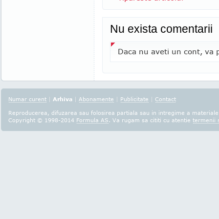
Nu exista comentarii
Daca nu aveti un cont, va p
Numar curent
|
Arhiva
|
Abonamente
|
Publicitate
|
Contact
Reproducerea, difuzarea sau folosirea partiala sau in intregime a materialel
Copyright © 1998-2014
Formula AS
. Va rugam sa cititi cu atentie
termenii s