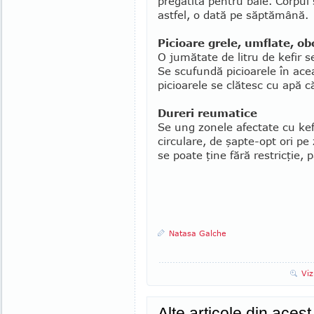
pregătită pentru baie. Corpul
astfel, o dată pe săptămână.
Picioare grele, umflate, ob
O jumătate de litru de kefir se
Se scufundă picioarele în ace
picioarele se clătesc cu apă c
Dureri reumatice
Se ung zonele afectate cu kefi
circulare, de şapte-opt ori pe 
se poate ţine fără restricţie, 
Natasa Galche
Viz
Alte articole din aces