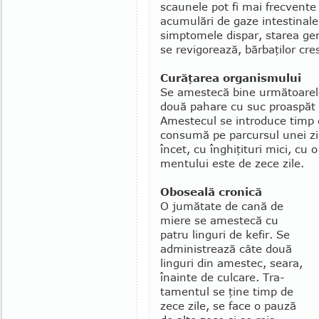
scaunele pot fi mai frecvente 
acumulări de gaze intestinale
simptomele dispar, starea ge
se revigorează, bărbaţilor cres
Curăţarea organismului
Se amestecă bine următoarele 
două pahare cu suc proas­păt 
Amestecul se introduce timp de
consumă pe parcursul unei zil
încet, cu înghiţituri mici, cu
mentului este de zece zile.
Oboseală cronică
O jumătate de cană de
miere se ames­tecă cu
patru linguri de kefir. Se
administrează câte două
linguri din ames­tec, seara,
înainte de culcare. Tra­
tamentul se ţine timp de
zece zile, se face o pauză