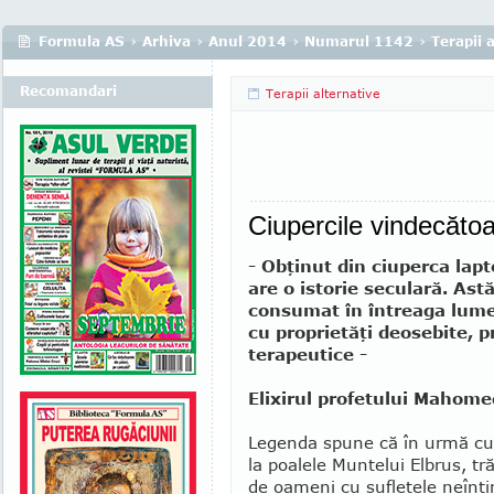
Formula AS
›
Arhiva
›
Anul 2014
›
Numarul 1142
›
Terapii 
Recomandari
Terapii alternative
Ciupercile vindecăt
- Obţinut din ciuperca lapte
are o istorie seculară. Ast
consumat în întreaga lume
cu proprietăţi deosebite, pr
terapeutice -
Elixirul profetului Mahome
Legenda spune că în urmă cu 
la poalele Muntelui Elbrus, tr
de oameni cu sufletele neînti