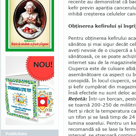
recente au demonstrat că bacte
kefir previn apariţia cancerului
inhibă creşterea celulelor ca
Obţinerea kefirului şi îngri
Pentru obţinerea kefirului ac
sănătos şi mai sigur decât ce
aveţi nevoie de o ciupercă a l
sănătoasă, ce se poate achizi
internet sau de la magazinele
Ciu­perca este de culoare albă
asemănătoare ca aspect cu b
conopidă. În locul ciupercii, s
şi kefir cumpărat din magazin
însă efectele nu sunt deloc ac
Reţetă:
Într-un borcan, peste
se toarnă 200-250 de mililitr
fiert şi răcit la temperatura 
un tifon şi se lasă timp de 24 
lumina soarelui. Pentru un kef
recomandă să se lase la ferm
Publicitate
interval, se strecoară conţinut