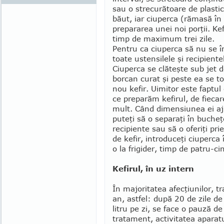
sau o strecurătoare de plasti
băut, iar ciuperca (rămasă în 
prepararea unei noi porţii. Kef
timp de maximum trei zile.
Pentru ca ciuperca să nu se î
toate ustensilele şi recipientel
Ciuperca se clăteşte sub jet 
borcan curat şi peste ea se t
nou kefir. Ui­mitor este faptu
ce preparăm kefirul, de fieca
mult. Când dimensiunea ei aju
puteţi să o separaţi în bucheţe
recipiente sau să o oferiţi pri
de kefir, introduceţi ciuperca
o la frigider, timp de patru-cin
Kefirul, în uz intern
În majoritatea afecţiunilor, t
an, astfel: după 20 de zile 
litru pe zi, se face o pauză de
tratament, activita­tea aparat