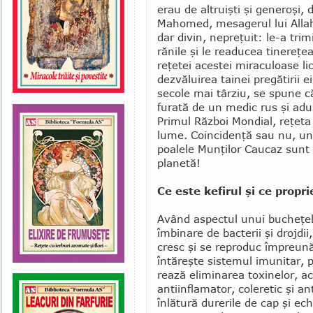
erau de altruişti şi generoşi, 
Mahomed, mesagerul lui Allah,
dar divin, nepreţuit: le-a tri
rănile şi le readucea tinereţea
reţetei acestei miraculoase lic
dezvăluirea tainei pregătirii 
secole mai târziu, se spune că
furată de un medic rus şi adu
Primul Război Mondial, reţeta k
lume. Coincidenţă sau nu, un l
poalele Munţilor Caucaz sunt 
planetă!
Ce este kefirul şi ce propri
Având aspectul unui bucheţel 
îmbinare de bacterii şi drojdi
cresc şi se reproduc îm­preun
întăreşte sistemul imunitar, p
rează eliminarea toxinelor, ac
antiinflamator, coleretic şi an
înlătură durerile de cap şi ech