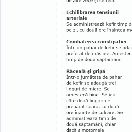
de alte zece şi se reia.
Echilibrarea tensiunii
arteriale
Se administrează kefir timp de
pe zi, cu două ore îna­intea m
Combaterea constipaţiei
Într-un pahar de kefir se adau
preferat de măsline. Amestecu
timp de două săptămâni.
Răceală şi gripă
Într-o jumătate de pahar
de kefir se adaugă trei
linguri de miere. Se
amestecă bine. Se iau
câte două lin­guri de
preparat seara, cu două
ore înainte de cul­care. Se
administrează timp de
două săptămâni, chiar
dacă simptomele