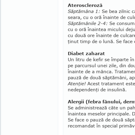
Ateroscleroză
Săptămâna 1:
Se bea zilnic c
seara, cu o oră înainte de cul
Săptămânile 2-4:
Se consumă 
cu o oră înaintea micului dej
cu două ore înainte de culcar
ţinut timp de o lună. Se face 
Diabet zaharat
Un litru de kefir se împarte î
pe par­cursul unei zile, din d
înainte de a mânca. Tratamen
pauză de două săptămâni, apo
Atenţie!
Acest tratament este 
nedependenţi de insulină.
Alergii (febra fânului, derm
Se administrează câte un pahar
înaintea meselor prin­cipale.
Se face o pauză de două săpt
reco­mandat în special primăv