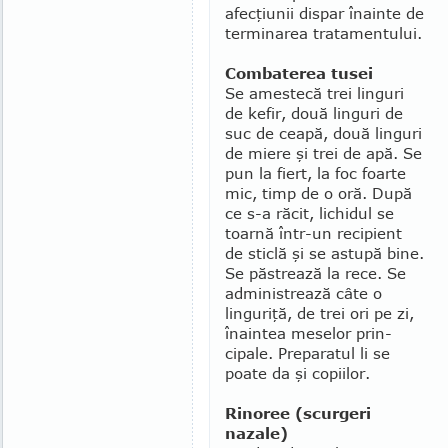
afecţiunii dispar înainte de
termi­narea tratamentului.
Combaterea tusei
Se amestecă trei linguri
de kefir, două linguri de
suc de ceapă, două linguri
de miere şi trei de apă. Se
pun la fiert, la foc foarte
mic, timp de o oră. După
ce s-a răcit, lichidul se
toarnă într-un recipient
de sticlă şi se astupă bine.
Se păstrează la rece. Se
administrează câte o
linguriţă, de trei ori pe zi,
înaintea meselor prin­
cipale. Preparatul li se
poate da şi copiilor.
Rinoree (scurgeri
nazale)