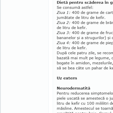
Dietă pentru scăderea în g
Se consumă astfel:
Ziua 1:
400 de grame de cartofi
jumătate de litru de kefir.
Ziua 2:
400 de grame de brânz
de litru de kefir.
Ziua 3:
400 de grame de fructe
bananelor şi a strugurilor) şi 
Ziua 4:
400 de grame de piept 
de litru de kefir.
După cele patru zile, se recom
bazată mai mult pe legume, di
bogate în amidon, mezelu­rile
să se bea câte un pahar de kef
Uz extern
Neurodermatită
Pentru reducerea simptomelor 
piele us­cată se amestecă o 
litru de kefir cu 100 mililitri d
măsline. Amestecul se toarnă