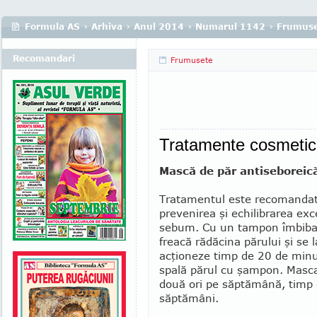
Formula AS
›
Arhiva
›
Anul 2014
›
Numarul 1142
›
Frumuse
Recomandari
Frumusete
Tratamente cosmetice
Mască de păr antiseboreic
Tratamentul este recomandat
prevenirea şi echilibrarea exc
sebum. Cu un tampon îmbibat 
freacă rădăcina părului şi se 
acţioneze timp de 20 de minu
spală părul cu şampon. Masca
două ori pe săptămână, timp 
săptămâni.