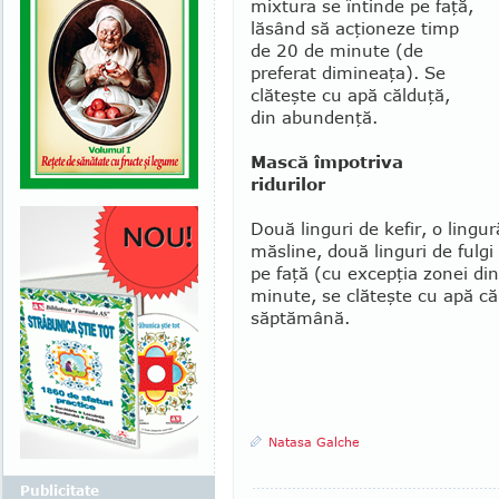
mixtura se în­tinde pe faţă,
lăsând să acţioneze timp
de 20 de minute (de
preferat diminea­ţa). Se
clăteşte cu apă călduţă,
din abun­denţă.
Mască împotriva
ridurilor
Două linguri de kefir, o lingu
măsline, două linguri de fulgi
pe faţă (cu excep­ţia zonei di
minute, se clăteşte cu apă că
săptămână.
Natasa Galche
Publicitate