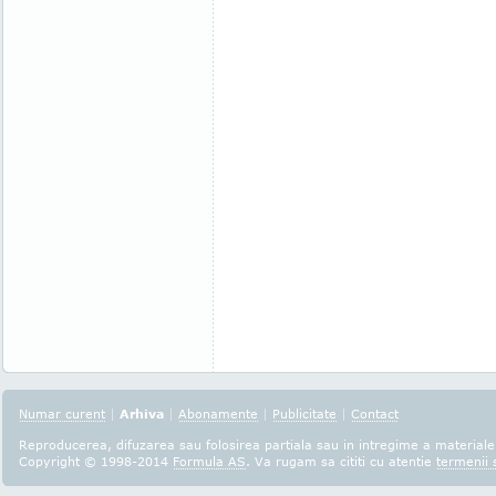
Numar curent
|
Arhiva
|
Abonamente
|
Publicitate
|
Contact
Reproducerea, difuzarea sau folosirea partiala sau in intregime a materialel
Copyright © 1998-2014
Formula AS
. Va rugam sa cititi cu atentie
termenii s