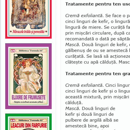
Tratamente pentru ten us
Cremă exfoliantă.
Se face o pa
cinci linguri de kefir, o lingu
lingură de mie­re. Se curăţă fa
prin mişcări circulare, după c
re­comandată o dată pe săpt
Mască.
Două linguri de kefir, 
gălbe­nuş de ou se amestecă bi
curăţată. Se lasă să acţionez
clăteşte cu apă călduţă. Masc
Tratamente pentru ten gr
Cremă exfoliantă.
Cinci lingu
cinci linguri de kefir şi o lin
această mix­tură, prin mişcări 
călduţă.
Mască.
Două linguri de
kefir şi două linguri de
pulbere de argilă albă se
amestecă bine, apoi