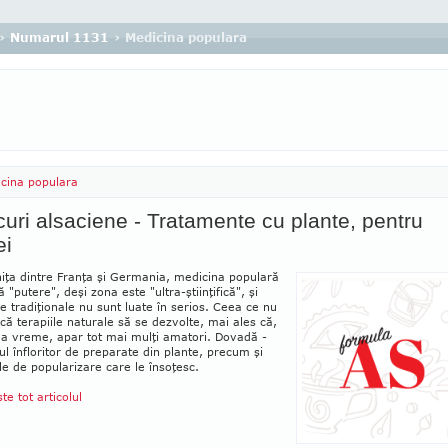
›
Numarul 1131
› Medicina populara
cina populara
uri alsaciene - Tratamente cu plante, pentru
ei
iţa dintre Franţa şi Germania, medicina populară
ă "putere", deşi zona este "ultra-ştiinţifică", şi
le tradiţionale nu sunt luate în serios. Ceea ce nu
că terapiile naturale să se dezvolte, mai ales că,
ma vreme, apar tot mai mulţi amatori. Dovadă -
l înfloritor de preparate din plante, precum şi
le de popularizare care le însoţesc.
ste tot articolul