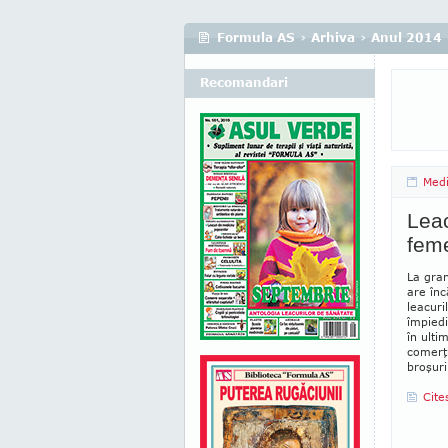
Formula AS
›
Arhiva
›
Anul 2014
Recomandari
Medi
Leac
fem
La gran
are înc
leacuri
împiedi
în ulti
comerţu
broşuri
Cite