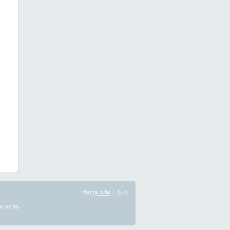
Harta site
|
Sus
u scris.