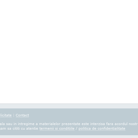
licitate
|
Contact
la sau in intregime a materialelor prezentate este interzisa fara acordul nostr
gam sa cititi cu atentie
termenii si conditiile
/
politica de confidentialitate