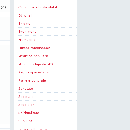
i
(0)
Clubul dietelor de slabit
Editorial
Enigme
Eveniment
Frumusete
Lumea romaneasca
Medicina populara
Mica enciclopedie AS
Pagina specialistilor
Planete culturale
Sanatate
Societate
Spectator
Spiritualitate
Sub lupa
Terapii alternative