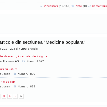
Vizualizari
(12.163)
Note
(0)
Comentari
 articole din sectiunea "Medicina populara"
e: 201 - 203 din
203
articole
te stravechi, incercate, deci sigure
tor Formula AS
Numarul 872
uri cu usturoi
a Josan
Numarul 870
rile de cap
a Josan
Numarul 855
3
4
5
6