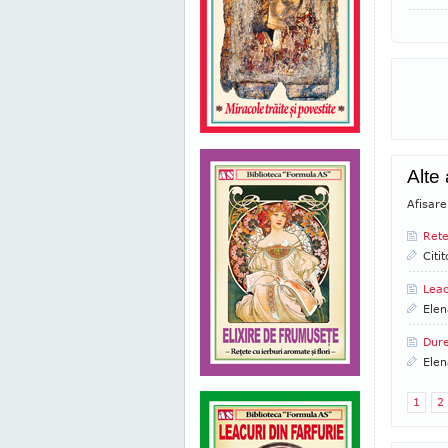
Alte
Afisar
Rete
Citi
Leac
Elen
Dure
Elen
1
2