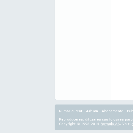
Numar curent
|
Arhiva
|
Abonamente
|
Pub
Reproducerea, difuzarea sau folosirea partia
Copyright © 1998-2014
Formula AS
. Va ru