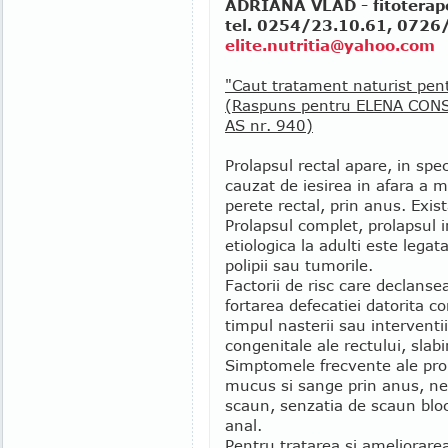
ADRIANA VLAD - fitoterapeu
tel. 0254/23.10.61, 0726/
elite.nutritia@yahoo.com
"Caut tratament naturist pent
(Raspuns pentru ELENA CONS
AS nr. 940)
Prolapsul rectal apare, in spe
cauzat de iesirea in afara a m
perete rectal, prin anus. Exista
Prolapsul complet, prolapsul i
etiologica la adulti este legat
polipii sau tumorile.
Factorii de risc care declansea
fortarea defecatiei datorita co
timpul nasterii sau interventi
congenitale ale rectului, slab
Simptomele frecvente ale prol
mucus si sange prin anus, ne
scaun, senzatia de scaun bloca
anal.
Pentru tratarea si ameliorare