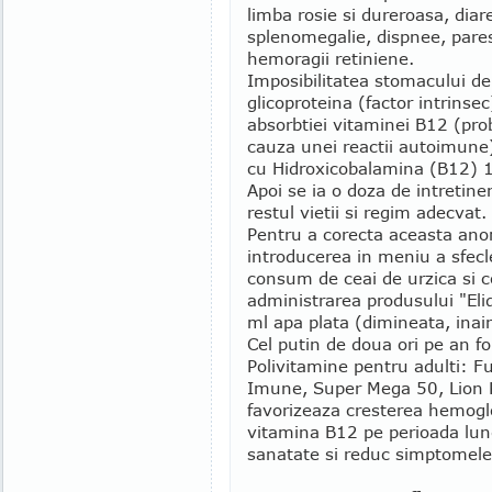
limba rosie si dureroasa, diar
splenomegalie, dispnee, pares
hemoragii retiniene.
Imposibilitatea stomacului d
glicoproteina (factor intrinse
absorbtiei vitaminei B12 (prob
cauza unei reactii autoimune
cu Hidroxicobalamina (B12) 1 
Apoi se ia o doza de intretine
restul vietii si regim adecvat.
Pentru a corecta aceasta an
introducerea in meniu a sfecle
consum de ceai de urzica si co
administrarea produsului "Eli
ml apa plata (dimineata, ina
Cel putin de doua ori pe an fo
Polivitamine pentru adulti: F
Imune, Super Mega 50, Lion 
favorizeaza cresterea hemoglo
vitamina B12 pe perioada lu
sanatate si reduc simptomele