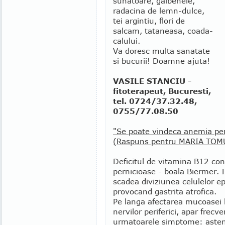
sunatoare, galbenele,
radacina de lemn-dulce,
tei argintiu, flori de
salcam, tataneasa, coada-
calului.
Va doresc multa sanatate
si bucurii! Doamne ajuta!
VASILE STANCIU -
fitoterapeut, Bucuresti,
tel. 0724/37.32.48,
0755/77.08.50
"Se poate vindeca anemia per
(Raspuns pentru MARIA TOMU
Deficitul de vitamina B12 con
pernicioase - boala Biermer. In
scadea diviziunea celulelor epi
provocand gastrita atrofica.
Pe langa afectarea mucoasei l
nervilor periferici, apar frecve
urmatoarele simptome: asten