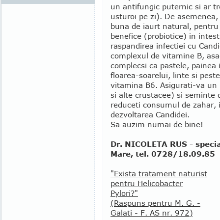
un antifungic puternic si ar t
usturoi pe zi). De asemenea, 
buna de iaurt natural, pentru 
benefice (probiotice) in intes
raspandirea infectiei cu Cand
complexul de vitamine B, asad
complecsi ca pastele, painea 
floarea-soarelui, linte si pest
vitamina B6. Asigurati-va un p
si alte crustacee) si seminte
reduceti consumul de zahar, i
dezvoltarea Candidei.
Sa auzim numai de bine!
Dr. NICOLETA RUS - special
Mare, tel. 0728/18.09.85
"Exista tratament naturist
pentru Helicobacter
Pylori?"
(Raspuns pentru M. G. -
Galati - F. AS nr. 972)