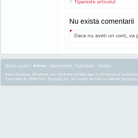
Tipareste articolul
Nu exista comentarii
Daca nu aveti un cont, va p
Numar curent
|
Arhiva
|
Abonamente
|
Publicitate
|
Contact
Reproducerea, difuzarea sau folosirea partiala sau in intregime a materialel
Copyright © 1998-2011
Formula AS
. Va rugam sa cititi cu atentie
termenii s