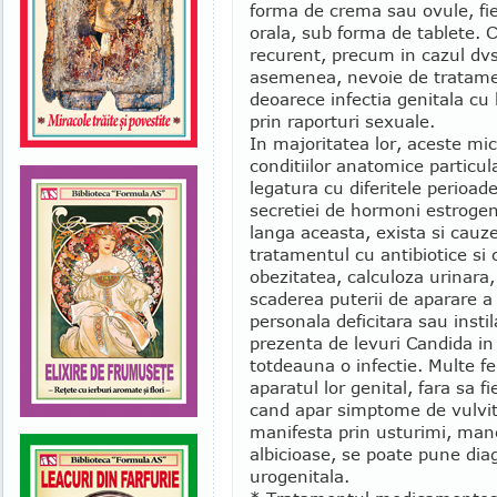
forma de crema sau ovule, fie
orala, sub forma de tablete. 
recurent, precum in cazul dvs
asemenea, nevoie de tratament
deoarece infectia genitala cu
prin raporturi sexuale.
In majoritatea lor, aceste mic
conditiilor anatomice particula
legatura cu diferitele perioad
secretiei de hormoni estrogen
langa aceasta, exista si cauz
tratamentul cu antibiotice si c
obezitatea, calculoza urinara,
scaderea puterii de aparare a 
personala deficitara sau instil
prezenta de levuri Candida i
totdeauna o infectie. Multe f
aparatul lor genital, fara sa 
cand apar simptome de vulvita
manifesta prin usturimi, manc
albicioase, se poate pune dia
urogenitala.