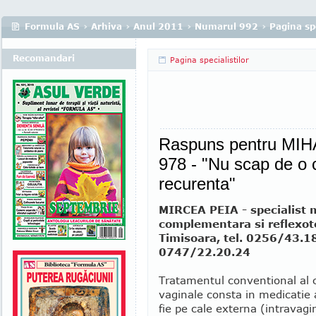
Formula AS
›
Arhiva
›
Anul 2011
›
Numarul 992
›
Pagina spe
Recomandari
Pagina specialistilor
Raspuns pentru MIH
978 - "Nu scap de o 
recurenta"
MIRCEA PEIA - specialist 
complementara si reflexot
Timisoara, tel. 0256/43.1
0747/22.20.24
Tratamentul conventional al 
vaginale consta in medicatie 
fie pe cale externa (intravagi