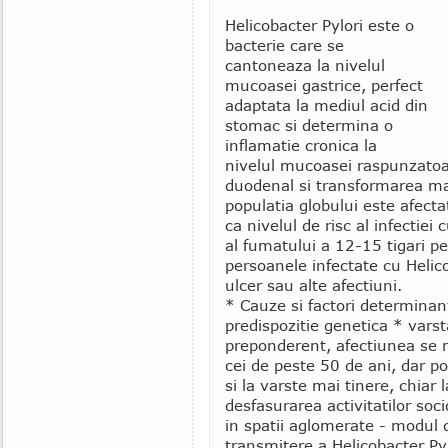
Helicobacter Pylori este o
bacterie care se
cantoneaza la nivelul
mucoasei gastrice, perfect
adaptata la mediul acid din
stomac si determina o
inflamatie cronica la
nivelul mucoasei raspunzatoar
duodenal si transformarea ma
populatia globului este afect
ca nivelul de risc al infectiei
al fumatului a 12-15 tigari p
persoanele infectate cu Helic
ulcer sau alte afectiuni.
* Cauze si factori determinan
predispozitie genetica * varst
preponderent, afectiunea se 
cei de peste 50 de ani, dar p
si la varste mai tinere, chiar l
desfasurarea activitatilor soc
in spatii aglomerate - modul 
transmitere a Helicobacter Pyl