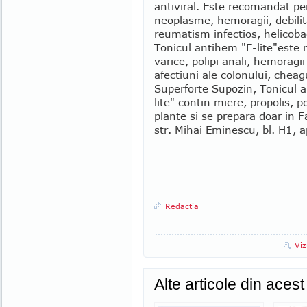
antiviral. Este recomandat pe
neoplasme, hemoragii, debilitat
reumatism infectios, helicobact
Tonicul antihem "E-lite"este 
varice, polipi anali, hemoragii 
afectiuni ale colonului, chea
Superforte Supozin, Tonicul a
lite" contin miere, propolis, p
plante si se prepara doar in F
str. Mihai Eminescu, bl. H1, a
Redactia
Viz
Alte articole din aces