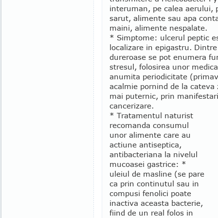
interuman, pe calea aerului, p
sarut, alimente sau apa cont
maini, alimente nespalate.
* Simptome: ulcerul peptic es
localizare in epigastru. Dintre 
dureroase se pot enumera fum
stresul, folosirea unor medic
anumita periodicitate (prima
acalmie pornind de la cateva z
mai puternic, prin manifestari
cancerizare.
* Tratamentul naturist
recomanda consumul
unor alimente care au
actiune antiseptica,
antibacteriana la nivelul
mucoasei gastrice: *
uleiul de masline (se pare
ca prin continutul sau in
compusi fenolici poate
inactiva aceasta bacterie,
fiind de un real folos in