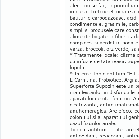
afectiuni se fac, in primul ran
in dieta. Trebuie eliminate al
bauturile carbogazoase, acidif
condimentele, grasimile, carb
simpli si produsele care const
alimente bogate in fibre, carb
complecsi si verdeturi bogate i
varza, broccoli, orz verde, sala
* Tratamente locale: clisma c
cu infuzie de tataneasa, Sup
lupului.
* Intern: Tonic antitum "E-lit
L-Carnitina, Probiotice, Argi
Superforte Supozin este un p
manifestarilor in disfunctiile 
aparatului genital feminin. Ar
cicatrizanta, antireumatismal
antihemoragica. Are efecte poz
colonului si al aparatului gen
cazul fisurilor anale.
Tonicul antitum "E-lite" are e
antioxidant, revigorant, antih