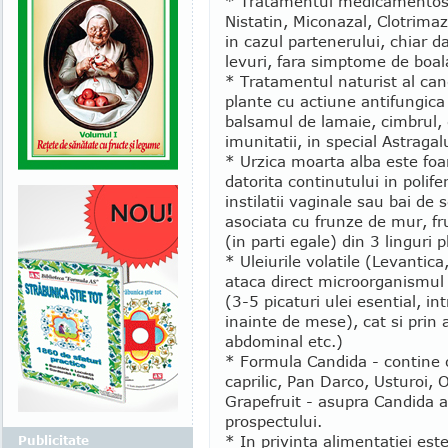
* Tratamentul medicamentos 
Nistatin, Miconazal, Clotrimazo
in cazul partenerului, chiar 
levuri, fara simptome de boala
* Tratamentul naturist al can
plante cu actiune antifungica
balsamul de lamaie, cimbrul, g
imunitatii, in special Astrag
* Urzica moarta alba este foa
datorita continutului in polife
instilatii vaginale sau bai de
asociata cu frunze de mur, fr
(in parti egale) din 3 linguri p
* Uleiurile volatile (Levantic
ataca direct microorganismul 
(3-5 picaturi ulei esential, int
inainte de mese), cat si prin a
abdominal etc.)
* Formula Candida - contine o
caprilic, Pan Darco, Usturoi,
Grapefruit - asupra Candida a
prospectului.
* In privinta alimentatiei est
Publicitate