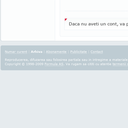
Daca nu aveti un cont, va p
Numar curent
|
Arhiva
|
Abonamente
|
Publicitate
|
Contact
Reproducerea, difuzarea sau folosirea partiala sau in intregime a materialel
Copyright © 1998-2009
Formula AS
. Va rugam sa cititi cu atentie
termenii s