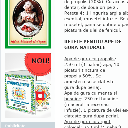
de propolis (30%). Cu aceasta
dentar, de doua ori pe zi.
Reteta 4
: 1 lingurita argila a
esential, musetel infuzie. Se
musetel, pana se obtine o pa
picatura de ulei de fenicul.
RETETE PENTRU APE DE
GURA NATURALE
Apa de gura cu propolis
:
250 ml (1 pahar) apa, 10
picaturi tinctura de
propolis 30%. Se
amesteca si se clateste
gura dupa periaj.
Apa de gura cu menta si
busuioc
: 250 ml busuioc
(macerat la rece sau
infuzie), 1 picatura de ulei 
clateste gura dupa periaj.
Apa de gura cu argint
Publicitate
coloidal
: 250 ml (1 pahar)