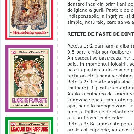
dentare inca din primii ani d
de igiena a gurii. Pastele de 
indispensabile in ingrijire, s
simple, naturale, care sa va a
RETETE DE PASTE DE DIN
Reteta 1
: 2 parti argila alba
0,5 parti cimbrisor (pulbere),
Amestecul se pastreaza intr-u
baie. In momentul folosirii, se
fie cu apa, fie cu un ceai de 
rachitan etc.) pana se obtine
Reteta 2
: 1 parte argila alba
(pulbere), 1 picatura menta ul
Argila si pulberea de zmeur se
la nevoie se ia o cantitate eg
apa, pana la omogenizare. La 
menta. Pulberile de plante s
ajutorul rasnitei de cafea.
Reteta 3
: Se umezeste peria d
argila cat cuprinde, iar deas