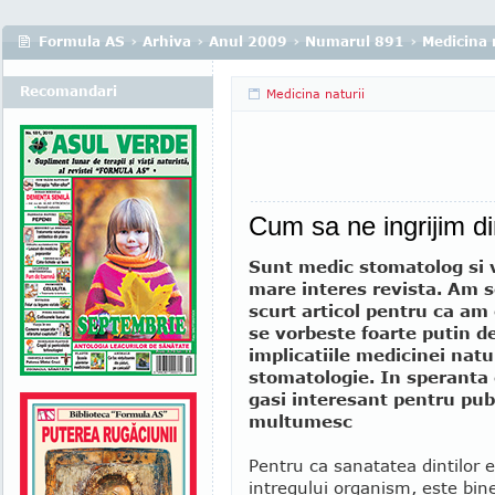
Formula AS
›
Arhiva
›
Anul 2009
›
Numarul 891
›
Medicina 
Recomandari
Medicina naturii
Cum sa ne ingrijim di
Sunt medic stomatolog si v
mare interes revista. Am s
scurt articol pentru ca am
se vorbeste foarte putin d
implicatiile medicinei natu
stomatologie. In speranta c
gasi interesant pentru pub
multumesc
Pentru ca sanatatea dintilor 
intregului organism, este bin