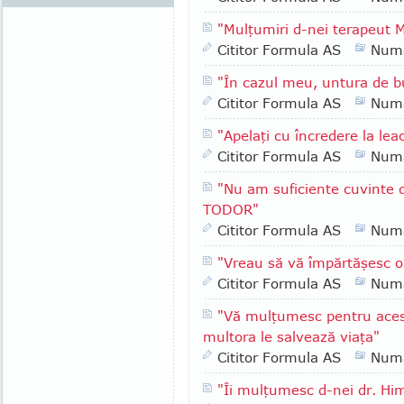
"Mulţumiri d-nei terapeut
Cititor Formula AS
Numa
"În cazul meu, untura de b
Cititor Formula AS
Numa
"Apelaţi cu încredere la le
Cititor Formula AS
Numa
"Nu am suficiente cuvinte
TODOR"
Cititor Formula AS
Numa
"Vreau să vă împărtăşesc o
Cititor Formula AS
Numa
"Vă mulţumesc pentru aces
multora le salvează viaţa"
Cititor Formula AS
Numa
"Îi mulţumesc d-nei dr. Hi