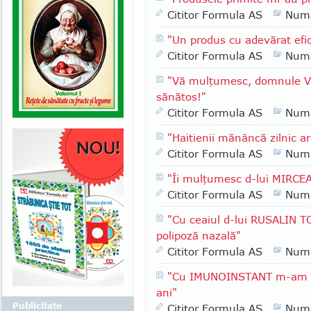
Cititor Formula AS
Numa
"Un produs cu adevărat efi
Cititor Formula AS
Numa
"Vă mulţumesc, domnule V
sănătos!"
Cititor Formula AS
Numa
"Haitienii mănâncă zilnic ar
Cititor Formula AS
Numa
"Îi mulţumesc d-lui MIRC
Cititor Formula AS
Numa
"Cu ceaiul d-lui RUSALIN 
polipoză nazală"
Cititor Formula AS
Numa
"Cu IMUNOINSTANT m-am vi
ani"
Publicitate
Cititor Formula AS
Numa