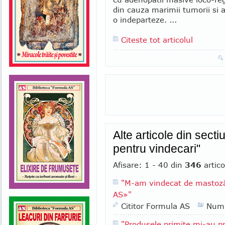
din cauza marimii tumorii si 
o indeparteze. ...
Citeste tot articolul
Alte articole din secti
pentru vindecari"
Afisare: 1 - 40 din
346
artico
"M-am vindecat de mastoză 
AS»"
Cititor Formula AS
Numa
"Produsele primite mi-au pr