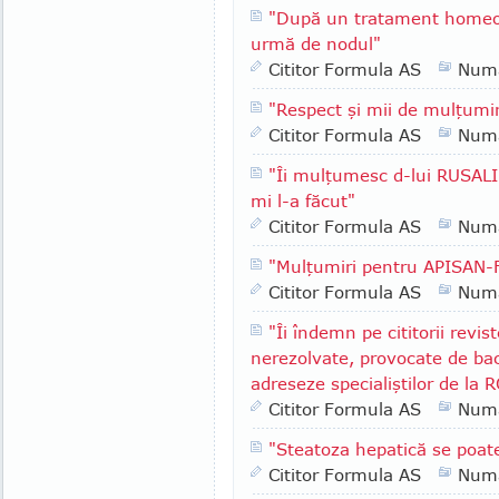
"După un tratament homeop
urmă de nodul"
Cititor Formula AS
Numa
"Respect şi mii de mulţumir
Cititor Formula AS
Numa
"Îi mulţumesc d-lui RUSALI
mi l-a făcut"
Cititor Formula AS
Numa
"Mulţumiri pentru APISAN-
Cititor Formula AS
Numa
"Îi îndemn pe cititorii revis
nerezolvate, provocate de bact
adreseze specialiştilor de la
Cititor Formula AS
Numa
"Steatoza hepatică se poat
Cititor Formula AS
Numa