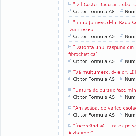
"D-l Costel Radu ar trebui 
Cititor Formula AS
Numa
"Îi mulţumesc d-lui Radu Co
Dumnezeu"
Cititor Formula AS
Numa
"Datorită unui răspuns din
fibrochistică"
Cititor Formula AS
Numa
"Vă mulţumesc, d-le dr. LI
Cititor Formula AS
Numa
"Untura de bursuc face min
Cititor Formula AS
Numa
"Am scăpat de varice esofa
Cititor Formula AS
Numa
"Încercând să îl tratez pe 
Alzheimer"