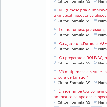
Cititor Formula AS
Numa
"Mulţumesc prin dumneavoa
a vindecat nepoata de alopec
Cititor Formula AS
Numa
"Le mulţumesc profesionişti
Cititor Formula AS
Numa
"Cu ajutorul «Formulei AS»
Cititor Formula AS
Numa
"Cu preparatele ROMVAC, m-
Cititor Formula AS
Numa
"Vă mulţumesc din suflet p
Untura de bursuc!"
Cititor Formula AS
Numa
"Îi îndemn pe toţi bolnavii c
antibiotice să apeleze la spec
Cititor Formula AS
Numa