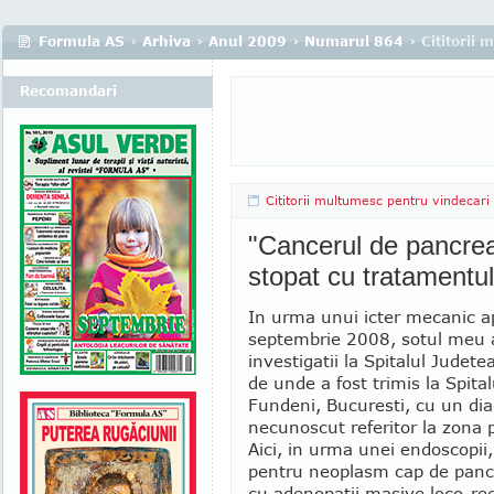
Formula AS
›
Arhiva
›
Anul 2009
›
Numarul 864
› Cititorii
Recomandari
Cititorii multumesc pentru vindecari
"Cancerul de pancrea
stopat cu tratamentul
In urma unui icter mecanic a
septembrie 2008, sotul meu 
investigatii la Spitalul Judet
de unde a fost trimis la Spital
Fundeni, Bucuresti, cu un dia
necunoscut referitor la zona 
Aici, in urma unei endoscopii,
pentru neoplasm cap de pancr
cu adenopatii masive loco-reg