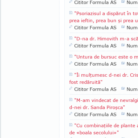
Cititor Formula AS
Numa
"Psoriazisul a dispărut în t
prea ieftin, prea bun şi prea 
Cititor Formula AS
Numa
"D-na dr. Himovith m-a scă
Cititor Formula AS
Numa
"Untura de bursuc este o 
Cititor Formula AS
Numa
"Îi mulţumesc d-nei dr. Cri
fost redăruită"
Cititor Formula AS
Numa
"M-am vindecat de nevralgie
d-nei dr. Sanda Piroşca"
Cititor Formula AS
Numa
"Cu combinaţiile de plante
de «boala secolului»"