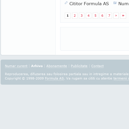
Cititor Formula AS
Numa
1
2
3
4
5
6
7
›
»
Numar curent
|
Arhiva
|
Abonamente
|
Publicitate
|
Contact
Reproducerea, difuzarea sau folosirea partiala sau in intregime a materialel
Copyright © 1998-2009
Formula AS
. Va rugam sa cititi cu atentie
termenii s