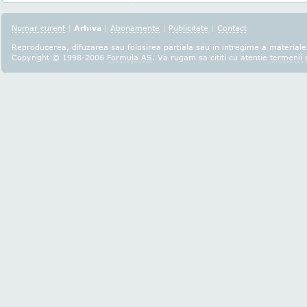
Numar curent
|
Arhiva
|
Abonamente
|
Publicitate
|
Contact
Reproducerea, difuzarea sau folosirea partiala sau in intregime a materialel
Copyright © 1998-2006
Formula AS
. Va rugam sa cititi cu atentie
termenii s