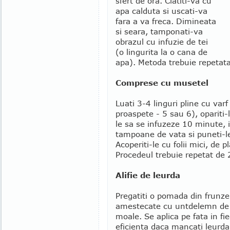
sfert de ora. Clatiti-va cu
apa calduta si uscati-va
fara a va freca. Dimineata
si seara, tamponati-va
obrazul cu infuzie de tei
(o lingurita la o cana de
apa). Metoda trebuie repetata
Comprese cu musetel
Luati 3-4 linguri pline cu var
proaspete - 5 sau 6), opariti-l
le sa se infuzeze 10 minute, 
tampoane de vata si puneti-le
Acoperiti-le cu folii mici, de 
Procedeul trebuie repetat de 2
Alifie de leurda
Pregatiti o pomada din frunz
amestecate cu untdelemn de m
moale. Se aplica pe fata in fi
eficienta daca mancati leurda