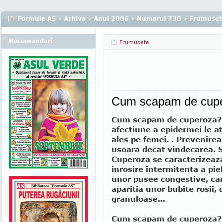
Formula AS
›
Arhiva
›
Anul 2006
›
Numarul 730
›
Frumuset
Recomandari
Frumusete
Cum scapam de cup
Cum scapam de cuperoza?
afectiune a epidermei le a
ales pe femei. . Prevenirea
usoara decat vindecarea.
Cuperoza se caracterizeaza
inrosire intermitenta a piel
unor pusee congestive, car
aparitia unor bubite rosii,
granuloase...
Cum scapam de cuperoza?