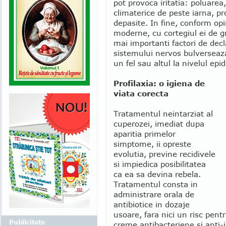
pot provoca iritatia: poluarea,
climaterice de peste iarna, pr
depasite. In fine, conform opini
moderne, cu cortegiul ei de gr
mai importanti factori de decl
sistemului nervos bulverseaza
un fel sau altul la nivelul epi
Profilaxia: o igiena de
viata corecta
Tratamentul neintarziat al
cuperozei, imediat dupa
aparitia primelor
simptome, ii opreste
evolutia, previne recidivele
si impiedica posibilitatea
ca ea sa devina rebela.
Tratamentul consta in
administrare orala de
antibiotice in dozaje
usoare, fara nici un risc pentr
Publicitate
creme antibacteriene si anti