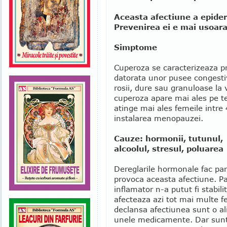
Aceasta afectiune a epider
Prevenirea ei e mai usoar
Simptome
Cuperoza se caracterizeaza pri
datorata unor pusee congestiv
rosii, dure sau granuloase la v
cuperoza apare mai ales pe te
atinge mai ales femeile intre
instalarea menopauzei.
Cauze: hormonii, tutunul,
alcoolul, stresul, poluarea
Dereglarile hormonale fac par
provoca aceasta afectiune. P
inflamator n-a putut fi stabili
afecteaza azi tot mai multe f
declansa afectiunea sunt o ali
unele medicamente. Dar sunt