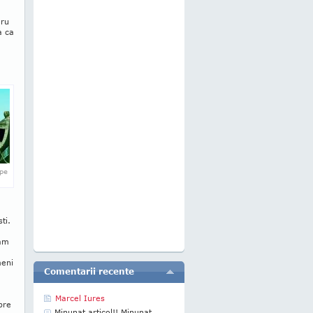
aru
a ca
ape
ti.
 am
meni
Comentarii recente
Marcel Iures
pre
Minunat articol!! Minunat