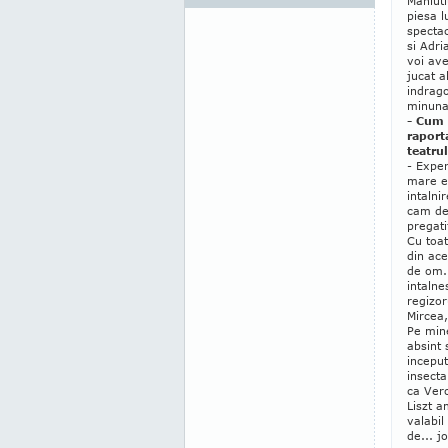
Maniuti
piesa l
spectac
si Adri
voi ave
jucat a
indrago
minuna
- Cum 
raport
teatrul
- Exper
mare en
intalni
cam de
pregat
Cu toat
din ace
de om..
intalne
regizor
Mircea,
Pe min
absint 
inceput
insecta
ca Vero
Liszt a
valabil
de... j