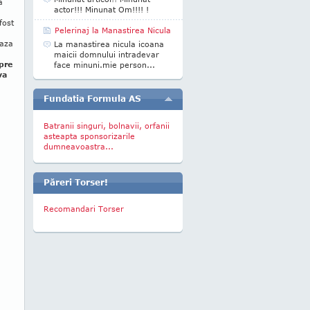
a
actor!!! Minunat Om!!!! !
fost
Pelerinaj la Manastirea Nicula
eaza
La manastirea nicula icoana
maicii domnului intradevar
spre
face minuni.mie person...
va
Fundatia Formula AS
Batranii singuri, bolnavii, orfanii
asteapta sponsorizarile
dumneavoastra...
Păreri Torser!
Recomandari Torser