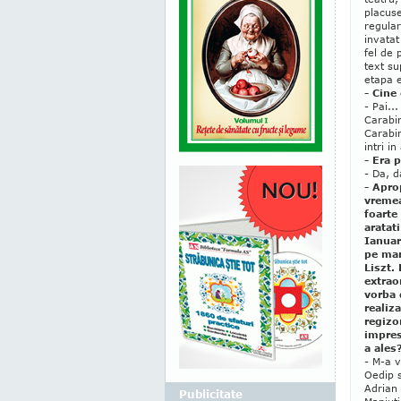
placuse
regular
invatat
fel de 
text su
etapa 
- Cine
- Pai..
Carabi
Carabi
intri i
- Era 
- Da, d
- Apro
vremea
foarte
aratat
Ianuari
pe mar
Liszt. 
extraor
vorba 
realiz
regizo
impres
a ales
- M-a v
Oedip s
Adrian 
Publicitate