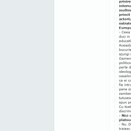
privire
interna
multim
primit
actorii
extrat
Europa
- Ceea 
duci in
educati
Aceast
bucurie
ajungi 
Oamenii
politic
parte 
ideolo
oaselor
ca ei c
fie int
pana si
zambes
tutuies
spun pe
Cu toat
discrim
- Nici 
platou
- Nu. De
traiesc