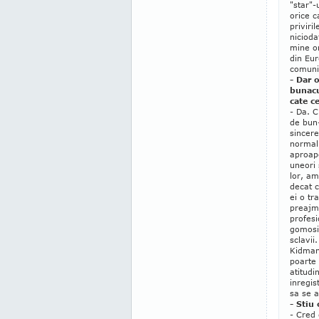
"star"-
orice c
priviri
nicioda
mine ori
din Eur
comuni
- Dar 
bunacu
cate c
- Da. C
de bun-
sincere
normal 
aproap
uneori 
lor, a
decat 
ei o tr
preajma
profesi
gomosi,
sclavii
Kidman,
poarte 
atitudi
inregis
sa se a
- Stiu
- Cred