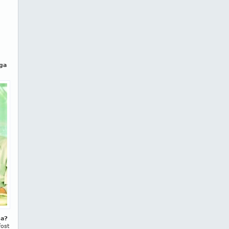
aga
ia?
fost