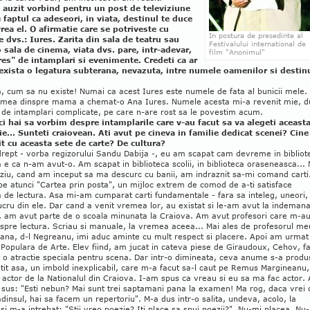
 auzit vorbind pentru un post de televiziune
 faptul ca adeseori, in viata, destinul te duce
rea el. O afirmatie care se potriveste cu
In postura de presedinte al
 dvs.: Iures. Zarita din sala de teatru sau
Festivalului international de
o sala de cinema, viata dvs. pare, intr-adevar,
film "Anonimul"
res" de intamplari si evenimente. Credeti ca ar
exista o legatura subterana, nevazuta, intre numele oamenilor si destin
a, cum sa nu existe! Numai ca acest Iures este numele de fata al bunicii mele.
 mea dinspre mama a chemat-o Ana Iures. Numele acesta mi-a revenit mie, 
 de intamplari complicate, pe care n-are rost sa le povestim acum.
ci hai sa vorbim despre intamplarile care v-au facut sa va alegeti aceast
ie... Sunteti craiovean. Ati avut pe cineva in familie dedicat scenei? Cine
it cu aceasta sete de carte? De cultura?
drept - vorba regizorului Sandu Dabija -, eu am scapat cam devreme in bibliot
e ca n-am avut-o. Am scapat in biblioteca scolii, in biblioteca oraseneasca... 
ziu, cand am inceput sa ma descurc cu banii, am indraznit sa-mi comand carti.
pe atunci "Cartea prin posta", un mijloc extrem de comod de a-ti satisface
de lectura. Asa mi-am cumparat carti fundamentale - fara sa inteleg, uneori,
cru din ele. Dar cand a venit vremea lor, au existat si le-am avut la indemana
s, am avut parte de o scoala minunata la Craiova. Am avut profesori care m-a
spre lectura. Scriau si manuale, la vremea aceea... Mai ales de profesorul me
ana, d-l Negreanu, imi aduc aminte cu mult respect si placere. Apoi am urmat
Populara de Arte. Elev fiind, am jucat in cateva piese de Giraudoux, Cehov, f
 o atractie speciala pentru scena. Dar intr-o dimineata, ceva anume s-a produ
it asa, un imbold inexplicabil, care m-a facut sa-l caut pe Remus Margineanu,
actor de la Nationalul din Craiova. I-am spus ca vreau si eu sa ma fac actor. 
n sus: "Esti nebun? Mai sunt trei saptamani pana la examen! Ma rog, daca vrei 
adinsul, hai sa facem un repertoriu". M-a dus intr-o salita, undeva, acolo, la
 si m-a intrebat: "Stii vreo poezie? Iti place sa spui poezii?". Nu-mi placea. Nu