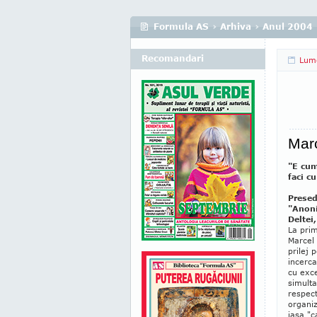
Formula AS
›
Arhiva
›
Anul 2004
Recomandari
Lum
Marc
"E cump
faci cu
Presed
"Anoni
Deltei,
La prim
Marcel 
prilej 
incerca
cu exce
simulta
respect
organi
iasa "c