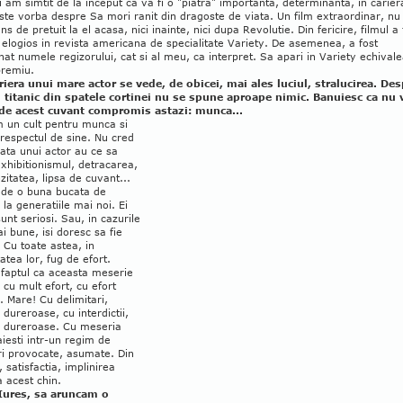
 am simtit de la inceput ca va fi o "piatra" importanta, determinanta, in carier
te vorba despre Sa mori ranit din dragoste de viata. Un film extraordinar, nu
ns de pretuit la el acasa, nici inainte, nici dupa Revolutie. Din fericire, filmul a 
 elogios in revista americana de specialitate Variety. De asemenea, a fost
at numele regizorului, cat si al meu, ca interpret. Sa apari in Variety echival
premiu.
ariera unui mare actor se vede, de obicei, mai ales luciul, stralucirea. De
l titanic din spatele cortinei nu se spune aproape nimic. Banuiesc ca nu 
 de acest cuvant compromis astazi: munca...
m un cult pentru munca si
respectul de sine. Nu cred
iata unui actor au ce sa
xhibitionismul, detracarea,
zitatea, lipsa de cuvant...
, de o buna bucata de
la generatiile mai noi. Ei
sunt seriosi. Sau, in cazurile
i bune, isi doresc sa fie
. Cu toate astea, in
atea lor, fug de efort.
 faptul ca aceasta meserie
 cu mult efort, cu efort
r. Mare! Cu delimitari,
dureroase, cu interdictii,
 dureroase. Cu meseria
aiesti intr-un regim de
ri provocate, asumate. Din
, satisfactia, implinirea
ca acest chin.
 Iures, sa aruncam o