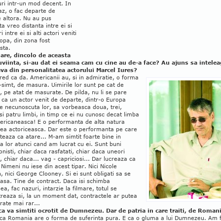
uri intr-un mod decent. In
az, o fac departe de
le altora. Nu au pus
ta vreo distanta intre ei si
 intre ei si alti actori veniti
opa, din zona fost
sta.
oare, dincolo de aceasta
viinta, si-au dat ei seama cam cu cine au de-a face? Au ajuns sa intele
eva din personalitatea actorului Marcel Iures?
red ca da. Americanii au, si in admiratie, o forma
simt, de masura. Uimirile lor sunt pe cat de
, pe atat de masurate. De pilda, nu li se pare
ca un actor venit de departe, dintr-o Europa
e necunoscuta lor, sa vorbeasca doua, trei,
si patru limbi, in timp ce ei nu cunosc decat limba
mericaneasca! E o performanta de alta natura
cea actoriceasca. Dar este o performanta pe care
ateaza ca atare... M-am simtit foarte bine in
 lor atunci cand am lucrat cu ei. Sunt buni
onisti, chiar daca rasfatati, chiar daca uneori
 chiar daca... vag - capriciosi... Dar lucreaza ca
. Nimeni nu iese din acest tipar. Nici Nicole
 nici George Clooney. Si ei sunt obligati sa se
asa. Tine de contract. Daca isi schimba
nea, fac nazuri, intarzie la filmare, totul se
treaza si, la un moment dat, contractele ar putea
rate mai rar...
 ca va simtiti ocrotit de Dumnezeu. Dar de patria in care traiti, de Roman
 ca Romania are o forma de suferinta pura. E ca o gluma a lui Dumnezeu. Am 