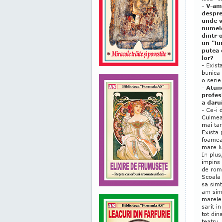
- V-am
despre
unde v
numele
dintr-
un "iu
putea 
lor?
- Exist
bunica
o serie
- Atun
profes
a daru
- Ce-i 
Culmea 
mai tar
Exista 
foamea 
mare lu
In plu
impins 
de rom
Scoala 
sa simt
am simt
marele 
sarit i
tot din
teatru,