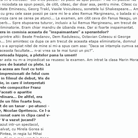
 niciodata sa spun poezii, de citit, citesc, dar doar asa, pentru mine. Citesc cu
itate Eminescu, Georg Trakl, Vasile Voiculescu, sonetele lui Shakespeare... A
 cu greu cele sase poezii pe care mi le-a ales Remus Margineanu, o balada si 
proza care se cerea pe atunci... La examen, am citit ceva din Fanus Neagu, un
perb... Spre stupoarea tuturor, inclusiv a lui Remus Margineanu, am trecut de
eliminatorie. Eram chiar mandru de izbanda mea. Dar si foarte inspaimantat.
 era in comisia aceasta de "inspaimantare" a sperantelor?
. printre altii: Beate Fredanov, Dem Radulescu, Octavian Cotescu si George
n... Imi amintesc ca dupa ce am trecut de aceasta etapa eliminatorie, domnul
n s-a apropiat nitel de mine si mi-a spus cam asa: "Daca se intampla cumva s
n aceasta facultate... n-ai vrea sa te mai tunzi un pic?".
perioada hippie, a pletelor pana la umeri!
ar asta nu m-a impiedicat sa reusesc la examen. Am intrat la clasa Marin Mora
pos de baiatul cu plete. La
 aceea am fost cu totii
 impresionati de felul cum
i in filmul de debut, Vis de
e, in care il interpretati
ele compozitor Franz
Faceati o aparitie
dinara... De altfel, era
de un film foarte bun,
at de un tanar - pe-atunci -
r, Nicolae Opritescu. Ce l-a
ionat oare in clipa cand v-
? V-a vazut jucand?
azut intr-un spectacol,
alvat, cu Mirela Gorea si
Pintea, in regia lui Mihai