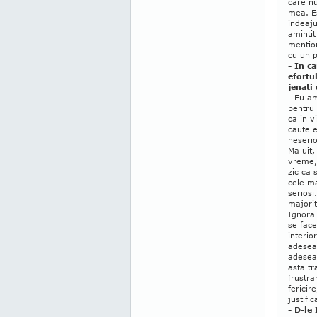
care nu
mea. Es
indeaju
amintit
mention
cu un 
- In c
efortu
jenati
- Eu a
pentru 
ca in v
caute e
neserio
Ma uit
vreme, 
zic ca 
cele ma
seriosi
majorit
Ignora
se face
interio
adesea 
adesea
asta tr
frustra
fericire
justifi
- D-le