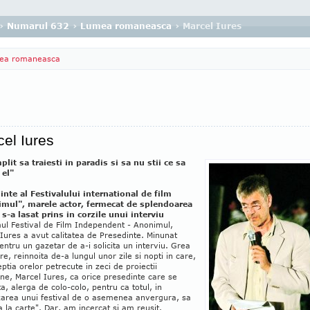
›
Numarul 632
›
Lumea romaneasca
› Marcel Iures
ea romaneasca
el Iures
lit sa traiesti in paradis si sa nu stii ce sa
 el"
inte al Festivalului international de film
mul", marele actor, fermecat de splendoarea
 s-a lasat prins in corzile unui interviu
ul Festival de Film Independent - Anonimul,
Iures a avut calitatea de Presedinte. Minunat
pentru un gazetar de a-i solicita un interviu. Grea
re, reinnoita de-a lungul unor zile si nopti in care,
ptia orelor petrecute in zeci de proiectii
ne, Marcel Iures, ca orice presedinte care se
a, alerga de colo-colo, pentru ca totul, in
zarea unui festival de o asemenea anvergura, sa
a la carte". Dar, am incercat si am reusit.