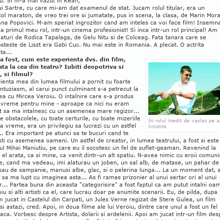
u. Si m-a mai vazut in Kean,
ui Sartre, cu care mi-am dat examenul de stat. Jucam rolul titular, era un
ol maraton, de vreo trei ore si jumatate, pus in scena, la clasa, de Marin Mor
ana Popovici. M-am speriat ingrozitor cand am inteles ca voi face film! Insemn
a primul meu rol, intr-un cinema profesionist! Si inca intr-un rol principal! Am
laturi de Rodica Tapalaga, de Gelu Nitu si de Colceag. Fata tanara care se
steste de Liszt era Gabi Cuc. Nu mai este in Romania. A plecat. O actrita
ta...
a fost, cum este experienta dvs. din film,
ata la cea din teatru? Iubiti deopotriva si
, si filmul?
ienta mea din lumea filmului a pornit cu foarte
tuziasm, al carui punct culminant s-a petrecut la
rea cu Mircea Veroiu. O intalnire care s-a produs
vreme pentru mine - aproape ca nici nu eram
it sa ma intalnesc cu un asemenea mare regizor...
e obstacolele, cu toate certurile, cu toate mizeriile
In rolul inedit de vaslas pe 
a vreme, era un privilegiu sa lucrezi cu un astfel
linistite
. Era important pe atunci sa te bucuri cand te
sti cu asemenea oameni. Un astfel de creator, in lumea teatrului, a fost si este
ul Mihai Maniutiu, pe care eu il socotesc un fel de suflet-geaman. Revenind la
 el arata, ca si mine, ca venit dintr-un alt spatiu. N-avea nimic cu eroii comunis
e, cand ma vedeau, imi alaturau un joben, un sal alb, de matase, un pahar de
sau de sampanie, manusi albe, glac, si o pelerina lunga... La un moment dat,
 sa ma lupt cu imaginea asta... As fi ramas prizonier al unui sertar ori al unui
r... Partea buna din aceasta "categorisire" a fost faptul ca am putut intalni oa
iu si alti artisti ca el, care lucrau doar pe anumite scenarii. Eu, de pilda, dupa
m jucat in Castelul din Carpati, un Jules Verne regizat de Stere Gulea, un film
 si astazi, cred. Apoi, in doua filme ale lui Veroiu, dintre care unul a fost un fel
oaca. Vorbesc despre Artista, dolarii si ardelenii. Apoi am jucat intr-un film des