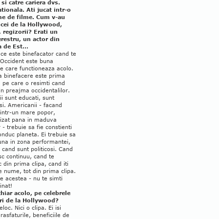
 si catre cariera dvs.
tionala. Ati jucat intr-o
e de filme. Cum v-au
 cei de la Hollywood,
, regizorii? Erati un
erestru, un actor din
 de Est...
ce este binefacator cand te
 Occident este buna
e care functioneaza acolo.
a binefacere este prima
 pe care o resimti cand
in preajma occidentalilor.
 sunt educati, sunt
osi. Americanii - facand
dintr-un mare popor,
gizat pana in maduva
 - trebuie sa fie constienti
onduc planeta. Ei trebuie sa
runa in zona performantei,
 cand sunt politicosi. Cand
c continuu, cand te
c din prima clipa, cand iti
 nume, tot din prima clipa.
e acestea - nu te simti
inat!
chiar acolo, pe celebrele
ri de la Hollywood?
loc. Nici o clipa. Ei isi
 rasfaturile, beneficiile de