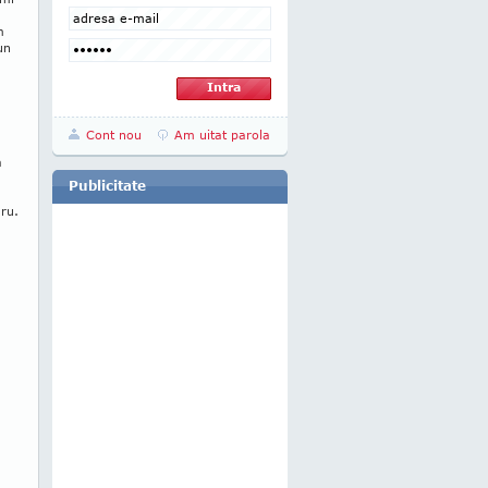
m
un
Cont nou
Am uitat parola
a
Publicitate
ru.