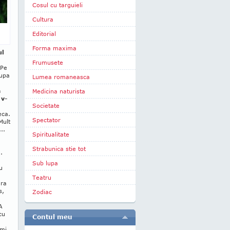
Cosul cu targuieli
Cultura
Editorial
Forma maxima
ul
Frumusete
 Pe
dupa
Lumea romaneasca
a
Medicina naturista
 v-
Societate
eca.
Spectator
Mult
..
Spiritualitate
Strabunica stie tot
.
u
Sub lupa
u
Teatru
ara
s,
Zodiac
A
cu
Contul meu
-mi