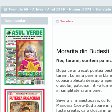
Formula AS
›
Arhiva
›
Anul 1999
›
Numarul 372
›
Societate
Recomandari
Societate
Morarita din Budesti
Noi, taranii, suntem pa nic
D
upa ce ai trecut puntea pest
taram. Lumina pare mai bland
copacii aplecati deasupra apei
orasului, patrunzi intr-o lume i
in simplitate si armonie.
Severa si maiestuoasa, cu fo
Marioara Ciceu-Bud apare in p
fusta creata, ca o closca infu