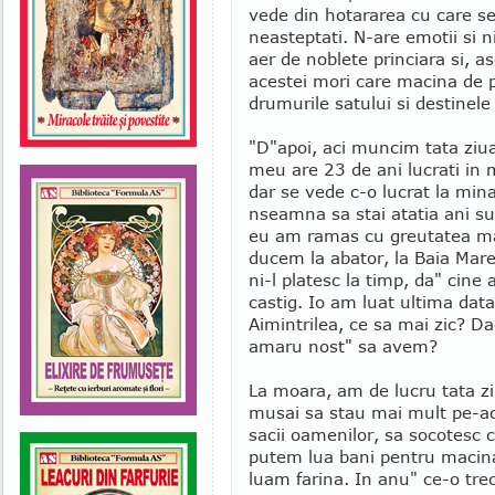
vede din hotararea cu care se a
neasteptati. N-are emotii si ni
aer de noblete princiara si, a
acestei mori care macina de p
drumurile satului si destinele 
"D"apoi, aci muncim tata zi
meu are 23 de ani lucrati in 
dar se vede c-o lucrat la mi
nseamna sa stai atatia ani s
eu am ramas cu greutatea ma
ducem la abator, la Baia Mare,
ni-l platesc la timp, da" cine
castig. Io am luat ultima data
Aimintrilea, ce sa mai zic? D
amaru nost" sa avem?
La moara, am de lucru tata ziu
musai sa stau mai mult pe-ac
sacii oamenilor, sa socotesc 
putem lua bani pentru macina
luam farina. In anu" ce-o tr