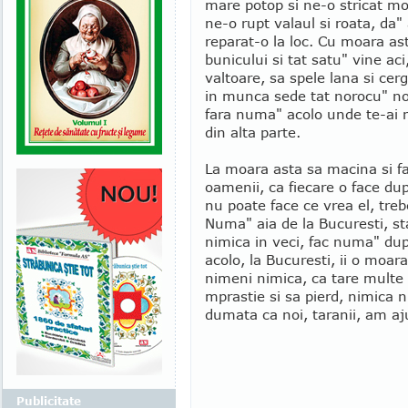
mare potop si ne-o stricat mo
ne-o rupt valaul si roata, da
reparat-o la loc. Cu moara as
bunicului si tat satu" vine aci
valtoare, sa spele lana si cergi
in munca sede tat norocu" nost
fara numa" acolo unde te-ai n
din alta parte.
La moara asta sa macina si far
oamenii, ca fiecare o face du
nu poate face ce vrea el, treb
Numa" aia de la Bucuresti, s
nimica in veci, fac numa" dup
acolo, la Bucuresti, ii o moar
nimeni nimica, ca tare multe 
mprastie si sa pierd, nimica nu
dumata ca noi, taranii, am aju
Publicitate