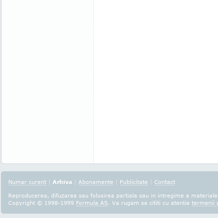
Numar curent
|
Arhiva
|
Abonamente
|
Publicitate
|
Contact
Reproducerea, difuzarea sau folosirea partiala sau in intregime a materialel
Copyright © 1998-1999
Formula AS
. Va rugam sa cititi cu atentie
termenii s