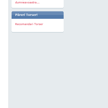
dumneavoastra...
Păreri Torser!
Recomandari Torser