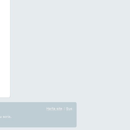
Harta site
|
Sus
u scris.