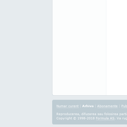
Numar curent
|
Arhiva
|
Abonamente
|
Pub
Reproducerea, difuzarea sau folosirea partia
Copyright © 1998-2018
Formula AS
. Va ru