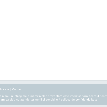
licitate
|
Contact
la sau in intregime a materialelor prezentate este interzisa fara acordul nostr
gam sa cititi cu atentie
termenii si conditiile
/
politica de confidentialitate