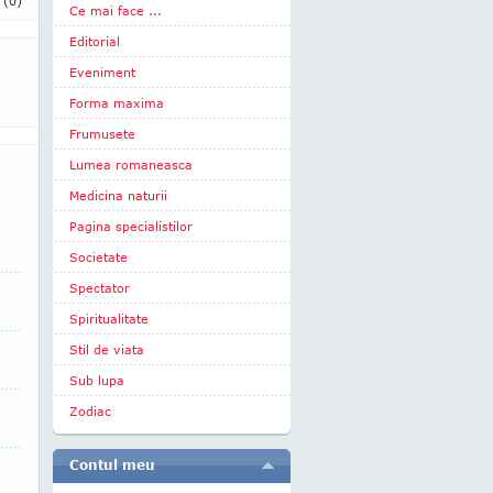
i
(0)
Ce mai face ...
Editorial
Eveniment
Forma maxima
Frumusete
Lumea romaneasca
Medicina naturii
Pagina specialistilor
Societate
Spectator
Spiritualitate
Stil de viata
Sub lupa
Zodiac
Contul meu