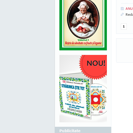
ANU
Reda
1
Publicitate