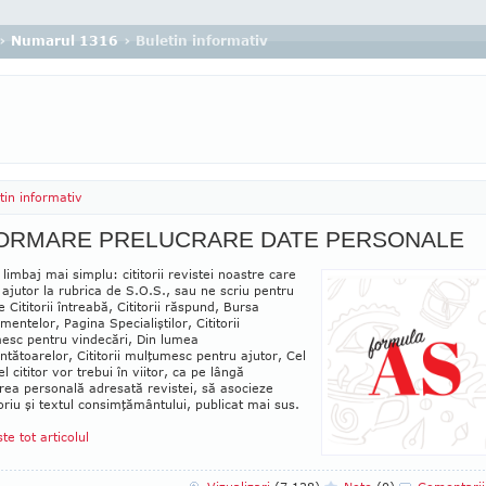
›
Numarul 1316
› Buletin informativ
tin informativ
ORMARE PRELUCRARE DATE PERSONALE
 limbaj mai simplu: cititorii revistei noastre care
ă ajutor la rubrica de S.O.S., sau ne scriu pentru
le Cititorii întreabă, Cititorii răspund, Bursa
entelor, Pagina Specialiştilor, Cititorii
esc pentru vindecări, Din lumea
tătoarelor, Cititorii mulţumesc pentru ajutor, Cel
el cititor vor trebui în viitor, ca pe lângă
rea personală adresată revistei, să asocieze
oriu şi textul consimţământului, publicat mai sus.
ste tot articolul