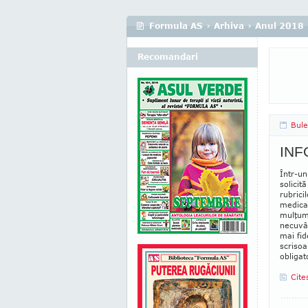
Formula AS
›
Arhiva
›
Anul 2018
Recomandari
Bule
INF
Într-un
solicit
rubrici
medicam
mulţum
necuvân
mai fid
scrisoa
obligat
Cite