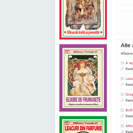
Alte 
Afisare
A ap
Reda
Leac
Reda
Drag
Reda
BUR
Reda
ANU
Reda