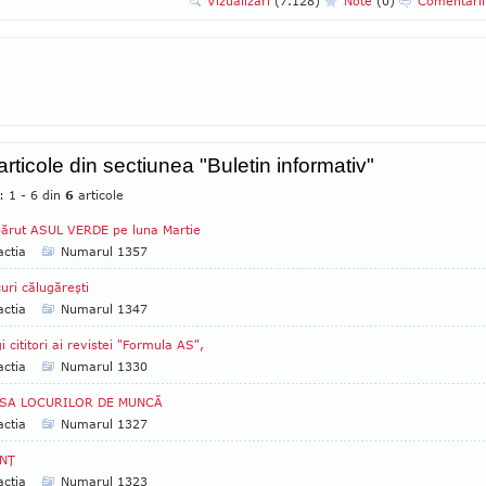
Vizualizari
(7.128)
Note
(0)
Comentari
articole din sectiunea "Buletin informativ"
: 1 - 6 din
6
articole
ărut ASUL VERDE pe luna Martie
ctia
Numarul 1357
uri călugăreşti
ctia
Numarul 1347
i cititori ai revistei "Formula AS",
ctia
Numarul 1330
SA LOCURILOR DE MUNCĂ
ctia
Numarul 1327
NŢ
ctia
Numarul 1323