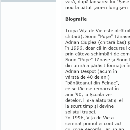
vară, după lansarea lui "Şase (
nou la bătut ţara-n lung şi-n 
Biografie
Trupa Viţa de Vie este alcătui
chitară), Sorin "Pupe" Tănase
Adrian Ciuplea (chitară bas) şi
în 1996, doar că în decursul c
prin câteva schimbări de com
Sorin "Pupe" Tă­nase şi Sorin
din urmă a părăsit formaţia î
Adrian Despot (acum în
vârstă de 40 de ani)
"bănăţeanul din Felnac",
ce se făcuse remarcat în
anii '90, la Şcoala ve­
detelor, li s-a alăturat şi el
la scurt timp şi devine
solistul trupei.
?n 1996, Viţa de Vie a
semnat primul ei con­tract
cu Zone Records, iar un an