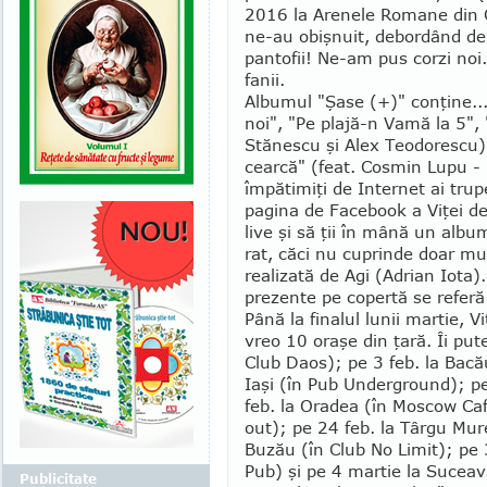
2016 la Arenele Romane din C
ne-au obişnuit, debordând de 
pantofii! Ne-am pus corzi noi..
fanii.
Albumul "Şase (+)" con­ţine...
noi", "Pe plajă-n Vamă la 5",
Stănescu şi Alex Teodorescu) 
cearcă" (feat. Cosmin Lupu - 
împătimiţi de In­ter­net ai trup
pagina de Facebook a Viţei de 
live şi să ţii în mână un al
rat, căci nu cuprinde doar muzi
realizată de Agi (Adrian Iota).
pre­zente pe copertă se re­feră
Până la finalul lunii mar­tie, V
vreo 10 oraşe din ţară. Îi pute
Club Daos); pe 3 feb. la Ba­cău
Iaşi (în Pub Underground); pe
feb. la Oradea (în Moscow Caf
out); pe 24 feb. la Târgu Mure
Buzău (în Club No Limit); pe 
Pub) şi pe 4 martie la Suceav
Publicitate