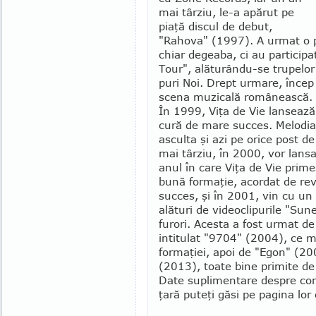
mai târziu, le-a apărut pe
piaţă discul de debut,
"Rahova" (1997). A urmat o p
chiar degeaba, ci au par­ticip
Tour", alăturându-se tru­pelo
puri Noi. Drept urmare, încep
scena muzicală românească.
În 1999, Viţa de Vie lansează
cură de mare succes. Melodia 
asculta şi azi pe orice post de
mai târziu, în 2000, vor lansa
anul în care Viţa de Vie pri­
bună formaţie, acordat de rev
succes, şi în 2001, vin cu un
alături de videoclipurile "Sune
furori. Acesta a fost urmat de
intitulat "9704" (2004), ce m
formaţiei, apoi de "Egon" (20
(2013), toate bine primite de c
Date suplimentare despre conc
ţară puteţi găsi pe pagina lor 