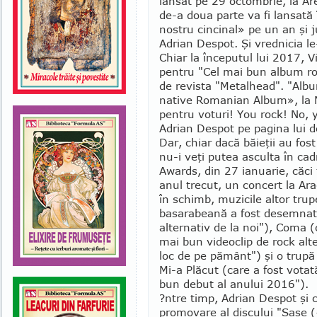
lansat pe 29 octombrie, la Ar
de-a doua parte va fi lan­sată
nostru cinci­nal» pe un an şi j
Adrian Despot. Şi vrednicia le-
Chiar la începutul lui 2017, Vi
pentru "Cel mai bun album ro­
de revista "Me­tal­head". "Alb
native Romanian Album», la
pentru voturi! You rock! No, y
Adrian Despot pe pagina lui 
Dar, chiar dacă băieţii au fos
nu-i veţi putea asculta în ca
Awards, din 27 ianuarie, căci
anul trecut, un concert la Arad
în schimb, muzicile altor trup
basarabeană a fost desem­nat
alternativ de la noi"), Coma 
mai bun videoclip de rock alt
loc de pe pământ") şi o trupă
Mi-a Plăcut (care a fost votat
bun debut al anului 2016").
?ntre timp, Adrian Despot şi co
promovare al discului "Şase 