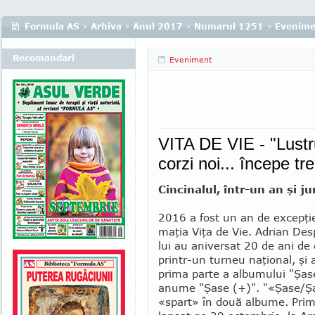
Formula AS
›
Arhiva
›
Anul 2017
›
Numarul 1251
›
Evenime
Recomandari
Eveniment
VITA DE VIE - "Lustru
corzi noi... începe tr
Cincinalul, într-un an şi j
2016 a fost un an de excepţie
maţia Viţa de Vie. Adrian Desp
lui au aniversat 20 de ani de 
printr-un turneu naţional, şi 
prima parte a albumului "Şas
anume "Şase (+)". "«Şase/Ş
«spart» în două albume. Prim