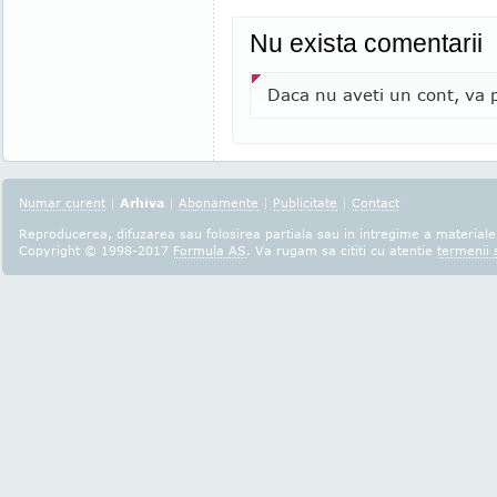
Nu exista comentarii
Daca nu aveti un cont, va p
Numar curent
|
Arhiva
|
Abonamente
|
Publicitate
|
Contact
Reproducerea, difuzarea sau folosirea partiala sau in intregime a materialel
Copyright © 1998-2017
Formula AS
. Va rugam sa cititi cu atentie
termenii s