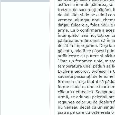
astăzi se în­tinde pădurea, s
treizeci de sacerdoţi păgâni, 
dealul său, şi de pe culmi con
vremea, alungau norii, chema
dirijau fulgerele, folosindu-le
arme. Ca o confirmare a acest
întâmplător sau nu, toţi cei c
pădurea au mărturisit că în in
decât în împrejurimi. Deşi la
găleata, odată ce păşeşti prin
străluceşte cu pu­tere şi nici
"Este un fenomen unic, misteri
temperatura unei pă­duri să fi
Evgheni Sidorov, pro­fesor la 
savanţii pasionaţi de fe­nome
Straniu este şi faptul că pădu
forme ciudate, unele foarte ma
căldură nefirească. Se spune c
urmă, se adunau pelerinii pre-
regiunea celor 30 de dealuri f
nu veneau decât cu un singur
piatra pe care cu osteneală o