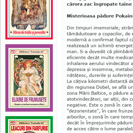
cărora zac îngropate tain
Misterioasa pădure Pokain
Din timpuri imemoriale, străm
tămăduitoare a copacilor, de 
modernă a confirmat faptul că
realizează un schimb energeti
man. S-a dovedit că plim­băril
eficiente decât multe medica
inhalarea aerului vin­decător 
depresia şi insomnia, me­tabol
nătă­ţesc, durerile şi sufe­rin­ţ
La câţiva kilometri dis­tanţă d
din regiunea Dobel, se află un
zona Mării Baltice, o pădure ai
atotvindecători, iar alţii, din
negative. Este o zonă în care 
"dezorientate", în care frunze
arborilor, o zonă în care tem
decât în împre­jurimile păduri
de acces către o lume paralelă