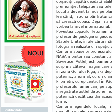
obişnuiţi capătă deodată abili
premoniţie, telepatie sau tele
Locul a devenit faimos pe plan
lea când, în zona până atunci 
să crească copaci. Deja în an
vorbea la nivel internaţional.
Povestea copacilor letonieni 
profesor de geologie şi geodez
Statele Unite, în ale cărui mâ
foto­grafii realizate din spaţiu 
Conform spuselor profesorului 
NASA monitorizau constant acti
Sovietice. Astfel, echipamente
surprins câ­teva imagini care 
în zona Golfului Riga, s-a de
puternic, anormal, cu un dia
kilometri, cu epicentrul în Pă­
profesorului ame­rican, pe sup
înregistrate astfel de zone în
puternică decât cea din aceas
lume.
Conform legendelor locale, în
Publicitate
de­mult, pe cele treizeci de de