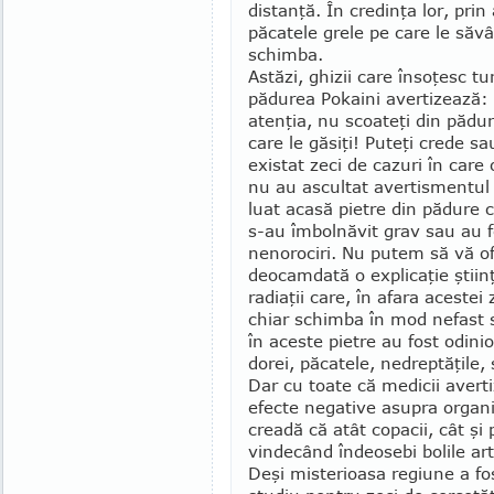
distanţă. În credinţa lor, prin
păcatele grele pe care le săvâ
schimba.
Astăzi, ghizii care însoţesc tur
pădurea Pokaini avertizează:
atenţia, nu scoateţi din pădure
care le găsiţi! Puteţi crede s
existat zeci de cazuri în care
nu au ascultat avertismentul 
luat acasă pietre din pădure 
s-au îmbolnăvit grav sau au fo
nenorociri. Nu putem să vă o
deocamdată o explicaţie ştiin­ţ
radiaţii care, în afara acestei
chiar schimba în mod nefast so
în aceste pietre au fost odi­ni
dorei, pă­catele, nedreptăţile, 
Dar cu toate că medicii avert
efecte ne­ga­tive asupra org
creadă că atât copacii, cât şi
vin­decând îndeosebi bolile arti
Deşi misterioa­sa regiune a fo