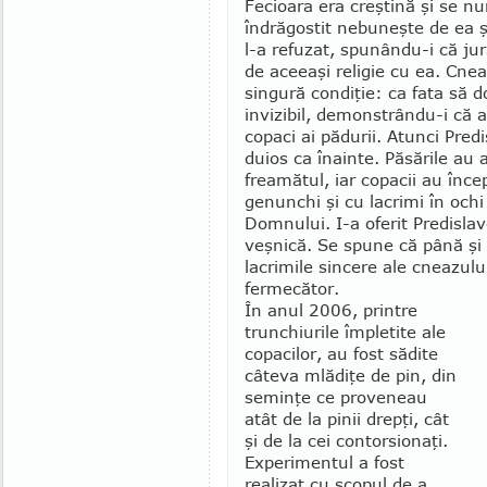
Fecioara era creştină şi se n
îndrăgostit nebuneşte de ea şi
l-a refuzat, spu­nân­du-i că j
de aceeaşi religie cu ea. Cnea
singură condiţie: ca fata să 
invizibil, demonstrân­du-i că 
copaci ai pădurii. Atunci Predi
duios ca înainte. Păsările au a
freamătul, iar copacii au înc
genunchi şi cu lacrimi în och
Domnului. I-a oferit Predislav
veşnică. Se spune că până şi c
lacrimile sincere ale cneazulu
fermecător.
În anul 2006, printre
trunchiurile împletite ale
copacilor, au fost sădite
câteva mlădiţe de pin, din
se­minţe ce proveneau
atât de la pinii drepţi, cât
şi de la cei contorsionaţi.
Experimentul a fost
realizat cu scopul de a