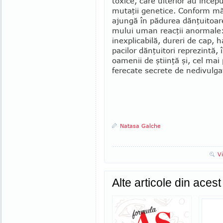
toxice, care ulterior au începu
mutaţii genetice. Conform măr
ajungă în pădurea dănţuitoar
mului uman reacţii anor­male:
inexpli­ca­bilă, dureri de cap, 
pacilor dănţuitori reprezintă,
oamenii de ştiinţă şi, cel mai
ferecate se­crete de nedivulga
Natasa Galche
V
Alte articole din aces