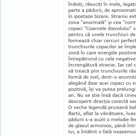
îndoiţi, răsuciţi în inele, leg
parte a pădurii, de aproximat
în ipostaze bizare. Straniu est
zona "anormală" şi cea "norm
copaci "Coarnele diavolului" sa
pentru că unele trunchiuri de 
formează chiar cercuri perfec
trunchiurile copacilor se împl
zonă în care energiile pozitiv
întrepătrund cu cele negative,
încrengătură stranie. Iar cel 
să treacă prin trunchiurile răs
formă de inel, dintr-o anumită
alegând doar acei copaci cu e
pozitivă, îşi va putea prelung
an. Nu se ştie însă dacă cine
descoperit direcţia corectă sau
O veche legendă prusiană balt
Bartii, aflat la vânătoare, lu
pădurii s-a auzit o melodie f
de glasul armonios, până într
lui, a întâlnit o fată neasemu