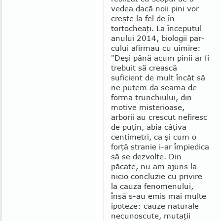
vedea dacă noii pini vor
creşte la fel de în­
tortocheaţi. La începutul
anului 2014, bio­logii par­
cului afirmau cu uimire:
"Deşi până acum pinii ar fi
trebuit să crească
suficient de mult încât să
ne putem da seama de
forma trunchiului, din
motive miste­rioa­se,
arborii au crescut nefiresc
de puţin, abia câţiva
centimetri, ca şi cum o
forţă stranie i-ar împiedica
să se dezvolte. Din
păcate, nu am ajuns la
nicio con­clu­zie cu privire
la cauza fenome­nu­lui,
însă s-au emis mai multe
ipoteze: cauze naturale
necunos­cute, mu­ta­ţii