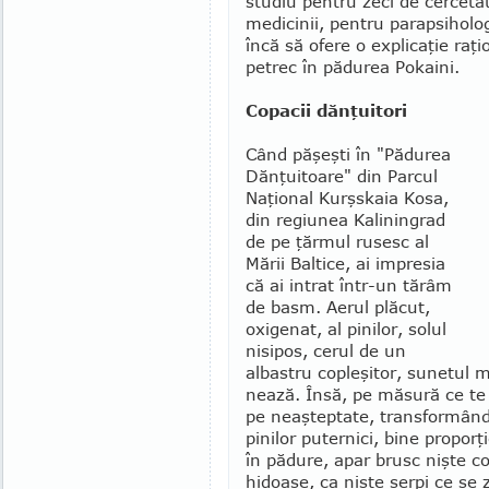
studiu pentru zeci de cercetăto
medicinii, pentru parapsiholog
încă să ofere o expli­caţie ra
petrec în pădurea Pokaini.
Copacii dănţuitori
Când păşeşti în "Pădurea
Dănţuitoare" din Parcul
Naţional Kurşskaia Kosa,
din regiunea Kaliningrad
de pe ţărmul rusesc al
Mării Baltice, ai impresia
că ai intrat într-un tărâm
de basm. Aerul plăcut,
oxigenat, al pinilor, solul
nisipos, cerul de un
albastru cople­şitor, sunetul m
nează. Însă, pe măsură ce te 
pe neaşteptate, transformându-
pinilor puternici, bine propor­ţ
în pădure, apar brusc nişte cop
hidoase, ca nişte şerpi ce se