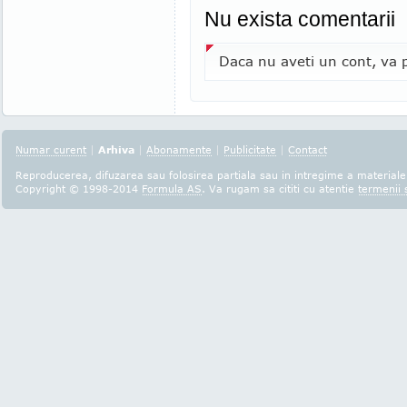
Nu exista comentarii
Daca nu aveti un cont, va p
Numar curent
|
Arhiva
|
Abonamente
|
Publicitate
|
Contact
Reproducerea, difuzarea sau folosirea partiala sau in intregime a materialel
Copyright © 1998-2014
Formula AS
. Va rugam sa cititi cu atentie
termenii s