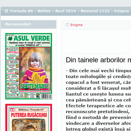
Formula AS
›
Arhiva
›
Anul 2014
›
Numarul 1122
›
Enigme
Recomandari
Enigme
Din tainele arborilor 
- Din cele mai vechi timpur
toate mitologiile şi credinţ
copacul a fost venerat, cânt
considerat a fi lăcaşul mult
liantul ce uneşte lumea s
cea pământeană şi cea cel
Efectele terapeutice ale co
recunoscute pretutindeni, 
fiind o metodă de prevenir
vindecare a diverselor afec
întreg globul există însă ş