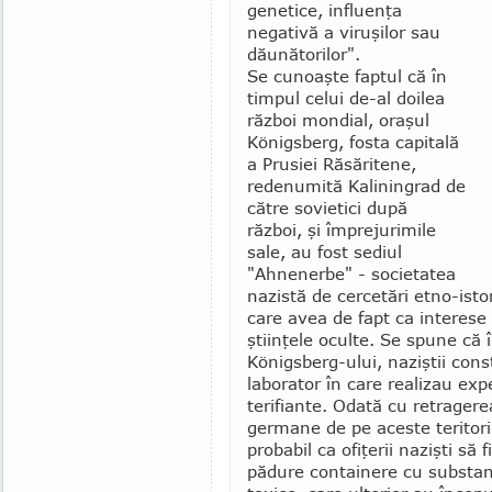
genetice, influenţa
negativă a viruşilor sau
dă­unătorilor".
Se cunoaşte faptul că în
timpul celui de-al doilea
război mondial, oraşul
Königsberg, fosta capitală
a Prusiei Răsăritene,
redenumită Kaliningrad de
către so­vietici după
război, şi împrejurimile
sale, au fost sediul
"Ahnenerbe" - societatea
nazistă de cercetări etno-istor
care avea de fapt ca interese
ştiinţele oculte. Se spune că 
Königsberg-ului, naziştii cons
la­borator în care realizau ex
terifiante. Odată cu retra­gere
germane de pe aceste teritorii
probabil ca ofiţerii nazişti să f
pădure containere cu substa