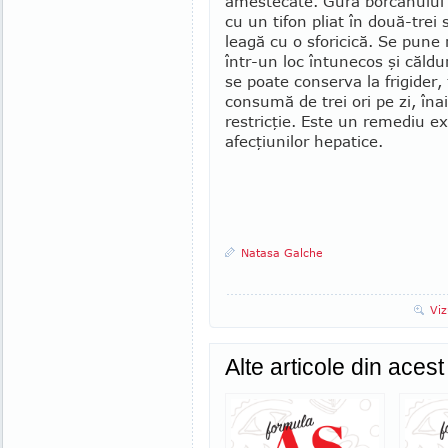
ames­tecate. Gura borcanului
cu un tifon pliat în două-trei s
leagă cu o sforicică. Se pune r
într-un loc întu­necos şi căld
se poate conserva la frigide
consumă de trei ori pe zi, îna
restricţie. Este un remediu ex
afecţiunilor he­patice.
Natasa Galche
Viz
Alte articole din aces