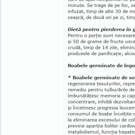
minute. Se trage de pe foc, s
infuzat, timp de alte 30 de m
ceaşcă, de două ori pe zi, tim
Dietă pentru pierderea în 
Pentru o porţie sunt necesar
şi 50 de grame de fructe usca
crudă, timp de 14 zile, elimin
produsele de panificaţie, al­coo
Boabele germinate de leg
* Boabele germinate de so
regenerarea ţesuturilor, repr
remediu pentru tulbu­rările d
îmbunătăţesc memo­ria şi capa
concentrare, in­hibă dezvoltar
şi înce­tinesc progresia leucem
consumul de boabe încolţite d
la eliminarea exce­sului de co­l
previne apariţia bolilor car­di
metabolismul, funcţia hepa­ti