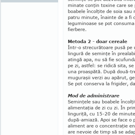
minate conţin toxine care se po
boabele încolţite de soia sau 
patru minute, înainte de a fi 
leguminoase se pot consuma c
fierbere.
Metoda 2 - doar cereale
Într-o strecurătoare pusă pe 
lingură de seminţe în preala­b
atingă apa, nu să fie scu­fund
pe zi, astfel: se ridică sita, 
una proaspătă. După două-trei
muguraşii verzi au apărut, ge
Se pot conserva la frigider, d
Mod de administrare
Seminţele sau boabele încolţit
alimentaţia de zi cu zi. În pr
linguriţă, cu 15-20 de minut
după-amiază. Apoi se face o p
aliment are o concentraţie en
are nevoie de timp să se adap