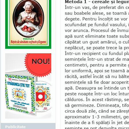
Metoda 1 - cereale şi leg
Într-un vas, de preferat din 
sau boabele alese, se toarnă 
degete. Pentru încolţit se vor
scufundat pe fundul vasului, i
vor arunca. Procesul de înmui
apă sunt eliminate toate subs
căpătat un gust amărui, o cul
neplăcut, se poate trece la p
Într-un recipient cu fundul pl
semin­ţele într-un strat de 
centimetri, pentru a permite
lor uniformă, apoi se toarnă ap
răcită, astfel încât să nu bălt
semin­ţele să fie doar acoperi
apă. Deasupra se întinde un ti
peste noapte într-un loc în­tu
călduros. În acest răstimp, s
să germineze. Dimineaţa, tif
circa două zile, când se zăreşt
aproximativ 1-3 milimetri, ge
înainte de a fi spălaţi în jet 
Publicitate
seminţe se pot dezvolta micr