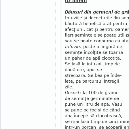
Uz intern
Băuturi din germeni de gr
Infuziile şi decocturile din se
băutură benefică atât pentru 
afecţiuni, cât şi pen­tru oame
fiert semin­ţele se poate utili
sau se poate consuma ca ata
Infuzie:
peste o lingură de
seminţe încolţite se toar­nă
un pahar de apă clocotită.
Se lasă la infuzat timp de
două ore, apoi se
strecoară. Se bea pe înde­
lete, pe parcur­sul întregii
zile.
Decoct:
la 100 de grame
de seminţe germinate se
pune un litru de apă. Vasul
se pune pe foc şi de când
apa începe să clocotească,
se mai lasă timp de cinci min
într-un borcan, se acoperă er