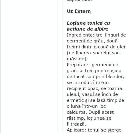
Uz Extern
Loţiune tonică cu
acţiune de albire
Ingrediente: trei linguri de
germeni de grâu, două
treimi dintr-o cană de ulei
(de floarea-soarelui sau
măsline).
Preparare: germenii de
grâu se trec prin maşina
de tocat sau prin blender,
se introduc într-un
recipient opac, se toarnă
uleiul, vasul se închide
ermetic şi se lasă timp de
o lună într-un loc
călduros. După acest
răstimp, loţiunea se
filtrează.
Aplicare: tenul se şterge