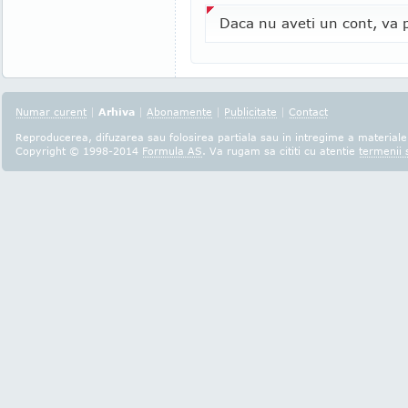
Daca nu aveti un cont, va p
Numar curent
|
Arhiva
|
Abonamente
|
Publicitate
|
Contact
Reproducerea, difuzarea sau folosirea partiala sau in intregime a materialel
Copyright © 1998-2014
Formula AS
. Va rugam sa cititi cu atentie
termenii s