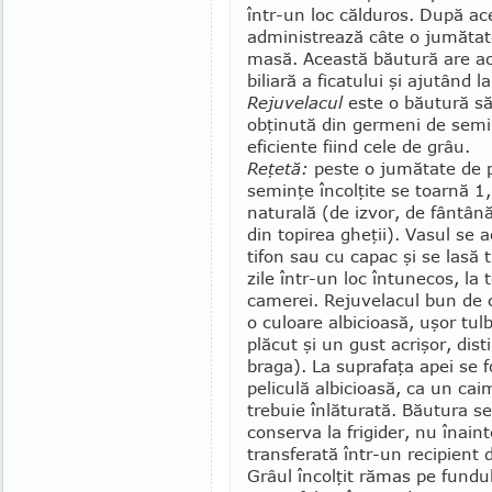
într-un loc călduros. După ace
administrează câte o jumătate
masă. Această băutură are acţ
biliară a ficatului şi ajutând 
Rejuvelacul
este o băutură s
obţinută din ger­meni de semi
efi­ciente fiind cele de grâu.
Reţetă:
peste o jumătate de 
seminţe încolţite se toarnă 1,
naturală (de izvor, de fântân
din topirea gheţii). Vasul se a
tifon sau cu ca­pac şi se lasă 
zile într-un loc întunecos, la
camerei. Rejuvelacul bun de
o culoare albicioasă, uşor tul
plăcut şi un gust acrişor, dist
braga). La supra­faţa apei se
peli­culă albicioasă, ca un cai
trebuie înlăturată. Băutura s
conserva la frigider, nu înaint
transferată într-un recipient d
Grâul încolţit rămas pe fundul