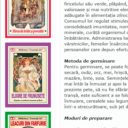
firicelului său verde, plăpând
valoroa­se şi mai nutritive e
adăugate în alimentaţia ziln
Consumul lor regulat stimulea
consolidează imuni­tatea, norm
minerale, curăţă orga­nis­mul 
îmbătrânire. Administrarea lor
vârstnicilor, femeilor însărcin
per­soanelor care depun efortur
Metoda de germinare
Pentru germinare, se poate fo
secară, ovăz, orz, mei, hrişcă
mazăre, linte, soia. Seminţel
mai întâi la înmuiat şi apoi la 
prezinte pete, să nu fie sfărâ
tranşă, este suficient a se fo
înmu­iere, cerealele sau legum
într-o strecurătoare, sub jet 
Moduri de preparare