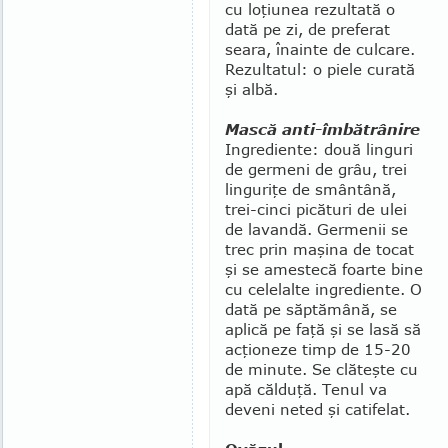
cu loţiu­nea rezultată o
dată pe zi, de preferat
seara, înainte de culcare.
Rezultatul: o piele curată
şi albă.
Mască anti-îmbătrânire
Ingrediente: două linguri
de ger­meni de grâu, trei
linguriţe de smân­tână,
trei-cinci picături de ulei
de lavandă. Germenii se
trec prin ma­şina de tocat
şi se amestecă foarte bine
cu celelalte ingrediente. O
dată pe săptămână, se
aplică pe faţă şi se lasă să
acţioneze timp de 15-20
de minute. Se clăteşte cu
apă călduţă. Tenul va
deveni neted şi catifelat.