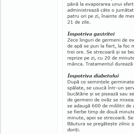
până la evaporarea unui sfert 
adminis­trea­ză câte o jumătat
patru ori pe zi, înainte de me
21 de zile.
Împotriva gastritei
Zece linguri de germeni de ovă
de apă se pun la fiert, la foc 
trei ore. Se stre­coară şi se b
reprize pe zi, cu 20 de minut
mânca. Tratamentul durează z
Împotriva diabetului
După ce seminţele germinate 
spălate, se usucă într-un şer
bucătărie şi se pisează sau s
de germeni de ovăz se mixeaz
se adaugă 600 de mililitri de 
se fierbe timp de două minute
minute, apoi se strecoară. Se 
Băutura se pregăteşte zilnic 
doriţi.