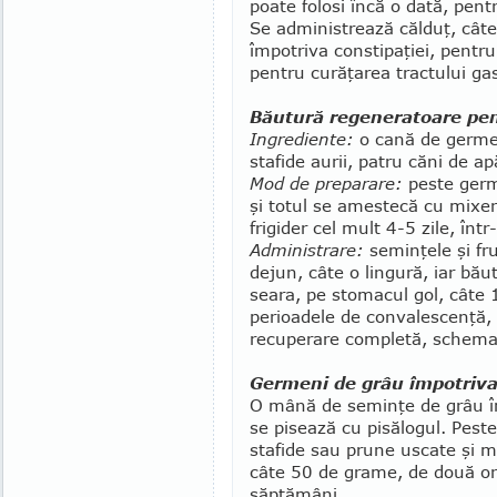
poate folosi încă o da­tă, pen
Se administrează călduţ, câte
împotriva constipaţiei, pentru
pentru curăţarea trac­tului gas
Băutură regeneratoare pen
Ingrediente:
o cană de germen
stafide aurii, patru căni de ap
Mod de preparare:
peste germe
şi totul se amestecă cu mixer
frigider cel mult 4-5 zile, înt
Administrare:
seminţele şi fr
dejun, câte o lingură, iar bă
seara, pe stomacul gol, câte 1
perioadele de convalescenţă, 
recuperare completă, schema 
Germeni de grâu împotriva
O mână de seminţe de grâu în
se pisează cu pisălogul. Pest
stafide sau prune uscate şi m
câte 50 de grame, de două ori
săptămâni.