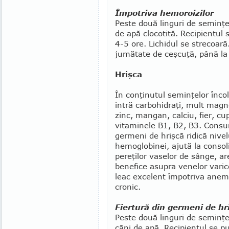
Împotriva hemoroizilor
Peste două linguri de seminţe 
de apă clocotită. Recipientul s
4-5 ore. Lichidul se strecoară.
jumătate de ceşcuţă, până la
Hrişca
În conţinutul se­min­ţelor înco
intră car­bo­hi­draţi, mult magn
zinc, mangan, calciu, fier, cu
vitaminele B1, B2, B3. Cons
germeni de hrişcă ridică nivel
hemoglobinei, ajută la consol
pereţilor vaselor de sânge, ar
benefice asupra venelor vari
leac excelent împotriva anemie
cronic.
Fiertură din germeni de hr
Peste două linguri de se­min­ţe
căni de apă. Re­ci­pientul se 