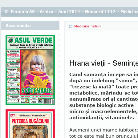
Formula AS
›
Arhiva
›
Anul 2014
›
Numarul 1117
›
Medicina
Recomandari
Medicina naturii
Hrana vieţii - Seminţe
Când sămânţa începe să în
după un îndelung "somn", 
"trezesc la via­ţă" toate p
metabolice, mărindu-se to
nenumărate ori şi cantitat
substanţe biologic active -
micro şi macroelemen­tele,
antioxidanţii, vitaminele.
Asemeni unei mame iubitoare
tot ce este mai bun pruncului