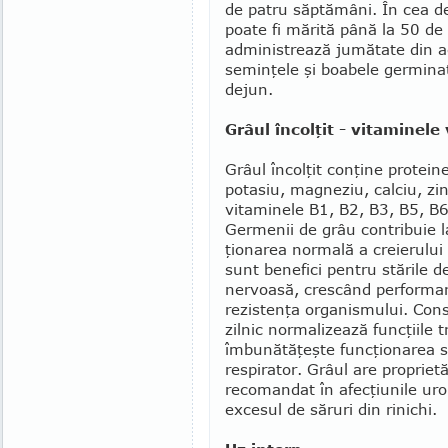
de patru săptămâni. În cea d
poate fi mărită până la 50 de 
administrează jumătate din a
seminţele şi boabele ger­mi­n
dejun.
Grâul încolţit - vitaminele 
Grâul încolţit conţine proteine
potasiu, magneziu, calciu, zinc
vitaminele B1, B2, B3, B5, B6,
Germenii de grâu contribuie l
ţionarea normală a creierului ş
sunt benefici pentru stările d
nervoasă, cres­când performan
rezistenţa organismului. Con­
zilnic normalizează funcţiile t
îmbunătăţeşte funcţionarea si
respirator. Grâul are proprietă
recomandat în afecţiunile urol
excesul de săruri din rinichi.