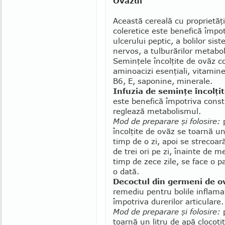
Ovăzul
Această cereală cu proprietăţ
coleretice este benefică împotr
ulcerului peptic, a bolilor sis
nervos, a tulburărilor metabol
Seminţele încolţite de ovăz c
aminoacizi esen­ţiali, vitamin
B6, E, saponine, minerale.
Infuzia de seminţe încolţi
este be­nefică împotriva consti
reglează metabolismul.
Mod de preparare şi folosire:
p
încolţite de ovăz se toarnă un
timp de o zi, apoi se stre­coa
de trei ori pe zi, înainte de 
timp de zece zile, se face o 
o dată.
Decoctul din germeni de o
remediu pentru bolile inflamat
împotriva durerilor articulare.
Mod de preparare şi folosire:
p
toarnă un litru de apă clocoti