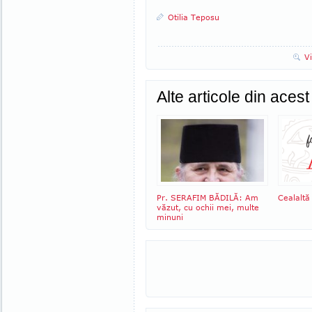
Otilia Teposu
V
Alte articole din aces
Pr. SERAFIM BĂDILĂ: Am
Cealaltă
văzut, cu ochii mei, multe
minuni