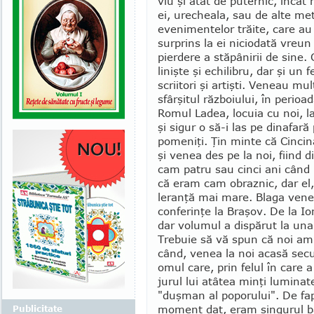
viu şi atât de puternic, încât 
ei, ure­cheala, sau de alte me
evenimentelor trăite, care au 
surprins la ei niciodată vreu
pierdere a stăpânirii de sine
linişte şi echilibru, dar şi un 
scriitori şi artişti. Veneau mul
sfârşitul războiului, în perio
Romul Ladea, lo­cuia cu noi, l
şi sigur o să-i las pe dinafară
pomeniţi. Ţin min­te că Cinci
şi venea des pe la noi, fiind 
cam patru sau cinci ani când
că eram cam obraz­nic, dar el,
le­ranţă mai mare. Blaga venea
conferinţe la Braşov. De la Io
dar volumul a dispărut la una 
Tre­buie să vă spun că noi a
când, venea la noi acasă securi
omul care, prin felul în care a
jurul lui atâtea minţi lumi­nat
"duş­man al popo­rului". De fap
moment dat, eram singurul băr
Publicitate