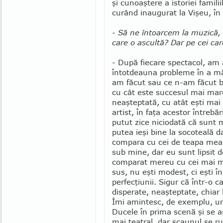
şi cunoaş­tere a istoriei famil
curând inaugurat la Vişeu, î
- Să ne întoarcem la muzică, 
care o ascultă? Dar pe cei car
- După fiecare spectacol, am
întotdeauna probleme în a mă
am făcut sau ce n-am făcut bi
cu cât este succesul mai mare
neaş­teptată, cu atât eşti mai
artist, în faţa acestor întrebă
putut zice niciodată că sunt 
putea ieşi bine la so­co­teală 
com­para cu cei de teapa mea
sub mine, dar eu sunt lipsit 
comparat me­reu cu cei mai m
sus, nu eşti modest, ci eşti î
perfecţiunii. Sigur că într-o 
dis­perate, neaş­tep­tate, chiar
Îmi amin­tesc, de exemplu, un
Du­cele în pri­ma scenă şi se 
mai tea­tral, dar sca­unul se r