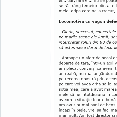
el... dar, fără el... nu se poa
se răsfrâng temeiuri din alte 
mele, aripa care ne-a trecut, 
Locomotiva cu vagon defe
- Gloria, succesul, concerte
pe marile scene ale lumii, und
interpretat roluri din 88 de o
să estompeze dorul de locuril
- Aproape un sfert de secol a
departe de ţară, într-un exil 
am plecat convinşi că avem 
ai treabă, nu mai ai gânduri
petrecerea noastră prin acea
pe care voi avea grijă să le l
soţia mea, care a avut marea c
mele să fie întotdeauna în co
aveam o situaţie foarte bună î
am avut numai bani de ben­zin
încapi în piele, vrei să faci 
mai mult. Am fost director şi