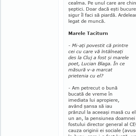
ceal­ma. Pe unul care are chin
şeptici. Doar dacă eşti bucure
sigur îl faci să piardă. Ar­de
legat de muncă.
Marele Taciturn
- Mi-aţi povestit că printre
cei cu care vă în­tâlneaţi
des la Cluj a fost şi marele
poet, Lucian Bla­ga. În ce
măsură v-a marcat
prietenia cu el?
- Am petrecut o bună
bucată de vreme în
imediata lui apropiere,
având şansa să iau
prânzul la aceeaşi masă cu el
un an, la pensiunea doamnei 
fostului director general al CE
cauza originii ei sociale (avu