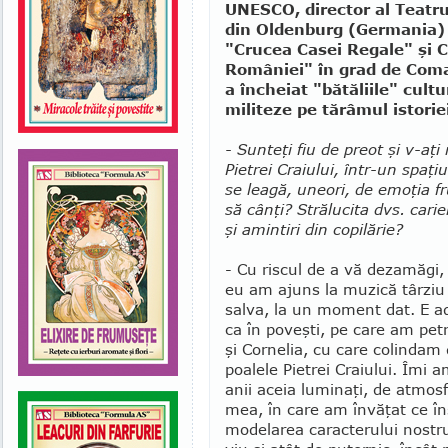
UNESCO, director al Teatru
din Oldenburg (Germania)
"Crucea Casei Regale" şi C
României" în grad de Coman
a încheiat "bătăliile" cult
militeze pe tărâmul istoriei
- Sunteţi fiu de preot şi v-aţi
Pietrei Craiului, într-un spaţ
se leagă, une­ori, de emoţia 
să cânţi? Strălucita dvs. carie
şi amintiri din copilărie?
- Cu riscul de a vă dezamăgi,
eu am ajuns la mu­zică târzi
salva, la un moment dat. E ad
ca în poveşti, pe care am petr
şi Cornelia, cu care colindam d
poa­lele Pietrei Craiului. Îmi 
anii aceia lu­minaţi, de atmosf
mea, în care am învăţat ce în
modelarea carac­te­rului nostru