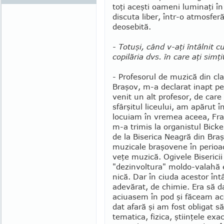
toţi aceşti oameni luminaţi în
discuta liber, într-o at­mos­fe
deosebită.
- Totuşi, când v-aţi întâlnit
copilăria dvs. în care aţi simţ
- Profesorul de muzică din cla
Braşov, m-a declarat inapt pen
venit un alt profesor, de car
sfârşitul liceului, am apărut î
locuiam în vremea aceea, Fra
m-a trimis la organistul Bicke
de la Biserica Neagră din Bra­ş
muzicale bra­şo­vene în perioa
veţe muzică. Ogivele Biserici
"dezinvoltura" moldo-valahă er
nică. Dar în ciuda aces­tor în
adevărat, de chi­mie. Era să 
aciuasem în pod şi făceam aco
dat afară şi am fost obligat s
te­matica, fi­zica, ştiinţele ex