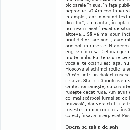
picioarele în sus, în faţa pu­b
neproductiv? Am continuat să 
întâmplat, dar în­locuind text
director", am cân­tat, în apl
nu m-am lăsat înecat de situaţ
altceva... Să vă mai spun în
unui dirijor tare sucit, care 
original, în ruseşte. N-aveam
engleză în rusă. Cel mai greu
multe limbi. Pui tensiune pe a
vocale, te obişnuieşti aşa, nu
Moscova şi schimbi roţile la ş
să cânt într-un dialect rusesc
ce a zis Stalin, că mol­do­ven
cântat ro­mâneşte, cu cuvinte
ruseşte decât rusa. Am avut em
cei mai scârboşi jur­nalişti de
mu­zi­cală, dar verdictul lui a
ruseşte, numai corul n-a învăţ
corect, însă, a interpretat Pis
Opera pe tabla de şah