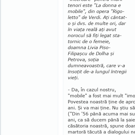
te­nori este "La donna e
mobile", din opera "Ri­go­
letto" de Verdi. Aţi cântat-
o şi dvs. de multe ori, dar
în via­ţa reală aţi avut
norocul să fiţi legat sta­
tornic de o femeie,
doamna Livia Piso-
Filipaşcu de Dolha şi
Petrova, soţia
dumneavoastră, care v-a
însoţit de-a lungul întregii
vieţi.
- Da, în cazul nostru,
"mobile" a fost mai mult "imo
Povestea noastră ţine de apr
ani. Şi va mai ţine. Nu ştiu să 
("Din '56 până acuma mai sun
ani, ca să ducem până la şaie
căsătoria noastră, spune doa
martoră tăcută a dialogului n