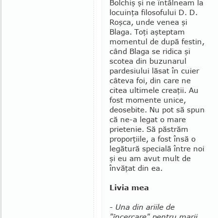
Bolchiş şi ne întâlneam la
locuinţa filosofului D. D.
Roşca, unde venea şi
Blaga. Toţi aşteptam
momentul de după festin,
când Blaga se ridica şi
scotea din buzunarul
pardesiului lăsat în cuier
câteva foi, din care ne
citea ultimele creaţii. Au
fost momente unice,
deosebite. Nu pot să spun
că ne-a legat o mare
prietenie. Să păstrăm
proporţiile, a fost însă o
legătură specială între noi
şi eu am avut mult de
învăţat din ea.
Livia mea
- Una din ariile de
"încercare" pentru marii