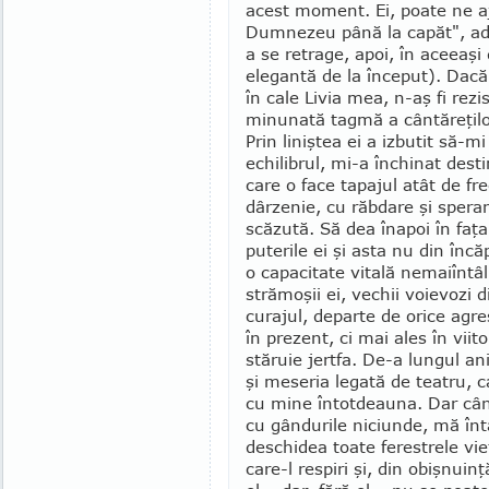
acest moment. Ei, poate ne a
Dumnezeu până la ca­păt", a
a se retrage, apoi, în aceeaşi d
elegantă de la început). Dac
în cale Livia mea, n-aş fi rezi
minunată tagmă a cântăreţilo
Prin liniştea ei a izbutit să-m
echilibrul, mi-a închinat dest
care o face tapajul atât de fr
dârzenie, cu răbdare şi speran
scăzută. Să dea înapoi în faţa
puterile ei şi asta nu din înc
o capacitate vitală nemaiîntâl
strămoşii ei, vechii voie­voz
curajul, departe de orice agres
în prezent, ci mai ales în viit
stăruie jertfa. De-a lungul ani
şi meseria legată de teatru, 
cu mine întotdeauna. Dar când
cu gândurile niciunde, mă întâ
deschidea toate ferestrele vie
care-l respiri şi, din obişnui