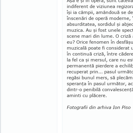
Aşa e şi în operă, sunt câteva
indiferent de viziunea regizora
îşi ia câmpii, amân­două se d
înscenări de operă moderne, "a
absurditatea, sordidul şi abje
muzica. Au şi fost unele spect
scene mari din lume. O criză 
eu? Orice feno­men în desfăşur
muzicală poate fi con­siderat u
în con­tinuă criză, între căder
la fel ca şi mer­sul, care nu e
permanentă pierdere a echilib
recuperat prin... pasul următ
re­găsi bunul mers, să plecă
speranţa în pasul următor, ac
din­tr-o penibilă convalescenţ
aminti cu plăcere.
Fotografii din arhiva Ion Piso