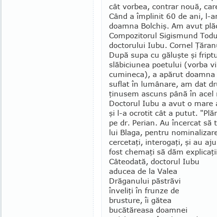
cât vorbea, contrar nouă, ca
Când a împlinit 60 de ani, l-
doamna Bolchiş. Am avut plă­c
Compozitorul Sigismund To­du
doctorului Iubu. Cor­nel Ţăranu
După supa cu găluşte şi friptu
slăbiciunea poetului (vorba v
cumineca), a apărut doamna Bo
suflat în lumânare, am dat d
ţinusem as­cuns până în acel 
Doctorul Iubu a avut o mare 
şi l-a ocrotit cât a putut. "Pl
pe dr. Perian. Au încercat să t
lui Blaga, pentru nominalizare
cercetaţi, interogaţi, şi au aju
fost chemaţi să dăm explicaţii
Câteodată, doctorul Iubu
aducea de la Valea
Drăganului păstrăvi
înveliţi în frunze de
brusture, îi gătea
bucătăreasa doamnei