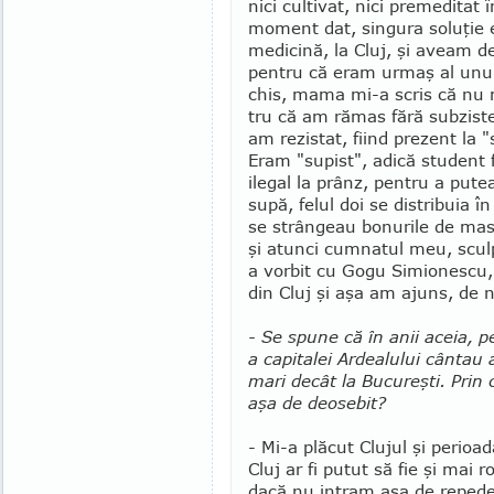
nici cultivat, nici premeditat î
moment dat, singura soluţie 
medicină, la Cluj, şi aveam de
pentru că eram urmaş al unui 
chis, mama mi-a scris că nu m
tru că am rămas fără sub­zis­t
am rezis­tat, fiind prezent la 
Eram "supist", adică stu­dent
ilegal la prânz, pentru a putea
supă, felul doi se distribuia î
se strângeau bo­nurile de ma­s
şi atunci cum­natul meu, scu
a vorbit cu Gogu Simionescu, b
din Cluj şi aşa am ajuns, de n
- Se spune că în anii ace­ia, p
a capitalei Ar­dealului cântau 
mari decât la Bucureşti. Prin 
aşa de deosebit?
- Mi-a plăcut Clujul şi pe­rioa
Cluj ar fi putut să fie şi mai r
dacă nu intram aşa de re­pe­d