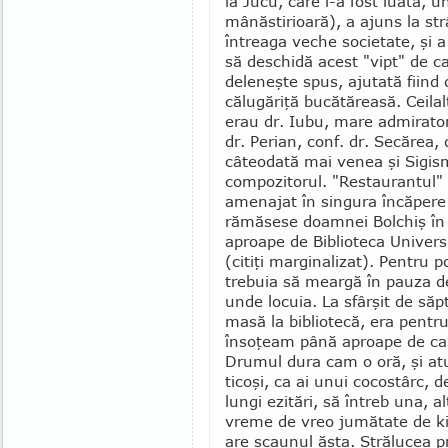
la Jucu, ca­re i-a fost luată, u
mânăstirioară), a ajuns la st
întreaga veche societate, şi a
să deschidă acest "vipt" de ca
de­leneşte spus, ajutată fiind 
călugăriţă bucă­tăreasă. Ceila
erau dr. Iubu, mare admi­rator
dr. Perian, conf. dr. Secărea, 
câteodată mai venea şi Sigi
com­po­zitorul. "Restaurantul"
amenajat în sin­gura încăpere
rămăsese doamnei Bolchiş în 
aproape de Biblioteca Univers
(citiţi marginalizat). Pen­tru
trebuia să meargă în pauza d
unde locuia. La sfârşit de să
masă la bibliotecă, era pentru
însoţeam până aproape de casă
Drumul dura cam o oră, şi atun
ticoşi, ca ai unui cocostârc,
lungi ezitări, să întreb una, a
vreme de vreo jumătate de k
are scaunul ăsta. Strălucea 