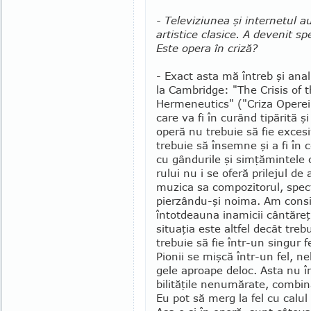
- Televiziunea şi internetul 
artistice clasice. A devenit 
Este opera în criză?
- Exact asta mă întreb şi anal
la Cambridge: "The Crisis of 
Hermeneutics" ("Criza Operei
care va fi în curând tipărită 
operă nu trebuie să fie exces
tre­bu­ie să însemne şi a fi în 
cu gân­durile şi sim­ţă­min­tel
ru­lui nu i se oferă pri­lejul 
mu­zica sa com­po­zi­torul, spe
pierzându-şi noima. Am consider
întotdeauna ina­micii cântăreţ
situaţia este altfel decât treb
trebuie să fie într-un singur 
Pionii se mişcă într-un fel, neb
ge­le aproape deloc. As­­ta nu în
bi­li­tă­ţile nenu­mărate, com­­­b
Eu pot să merg la fel cu calul