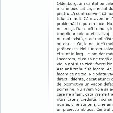
Oldenburg, am cântat pe cele
m-a împiedicat ca, imediat du
pentru că sunt convins că no
tului cu mult. Că n-avem încă,
problemă! Le putem face! Nu 
neserioşi. Dar dacă trebuie, 
traordi­nare ale unei civilizaţi
nu mai există, s-au mai păstr
autentice. Or, la noi, încă mai
ţărănească. Noi suntem sal­v
ei sunt în larg. Le-am dat m
i scoatem, ci ca să ne tragă e
vie la noi şi să zică: faceţi b
Aşa ar fi trebuit să facem. A
fa­cem ce ne zic. Niciodată v
direcţii diferite, decât atunci
de lo­comotivă un vagon defec
poimâine. Nu avem voie să ac
care ne aflăm, câtă vreme trăi
ritualitate şi credinţă. Tocmai
numai, cine suntem, cine am
un proiect ambiţios: Cen­trul