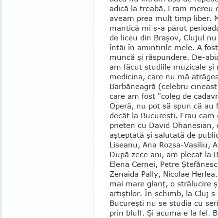
adică la trea­bă. Eram mereu 
aveam prea mult timp liber. 
mantică mi s-a pă­rut perioada
de liceu din Bra­şov, Clujul nu 
întâi în amintirile mele. A fos
muncă şi răs­pundere. De-abi
am făcut studiile mu­zicale şi
medicina, care nu mă atră­gea
Barbăneagră (celebru ci­neast 
care am fost "coleg de cadavru
Operă, nu pot să spun că au 
decât la Bucureşti. Erau cam d
prieten cu David Ohanesian, c
aşteptată şi sa­lutată de publi
Li­seanu, Ana Rozsa-Vasiliu, A
După zece ani, am plecat la B
Elena Cernei, Petre Şte­făne
Zenaida Pally, Nicolae Herlea.
mai mare glanţ, o strălucire 
artiştilor. În schimb, la Cluj
Bucureşti nu se studia cu seri
prin bluff. Şi acuma e la fel.