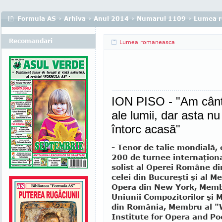
Formula AS
›
Arhiva
›
Anul 2014
›
Numarul 1109
›
Lumea 
Recomandari
Lumea romaneasca
ION PISO - "Am cânt
ale lumii, dar asta n
întorc acasă"
- Tenor de talie mondială,
200 de turnee internaţiona
solist al Operei Române din
celei din Bucureşti şi al M
Opera din New York, Memb
Uniunii Compozitorilor şi M
din România, Membru al "
Institute for Opera and Po