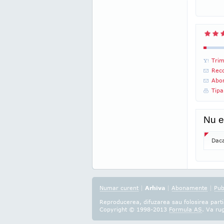
Trim
Reco
Abon
Tipa
Nu e
Daca
Numar curent
|
Arhiva
|
Abonamente
|
Pub
Reproducerea, difuzarea sau folosirea partia
Copyright © 1998-2013
Formula AS
. Va ru