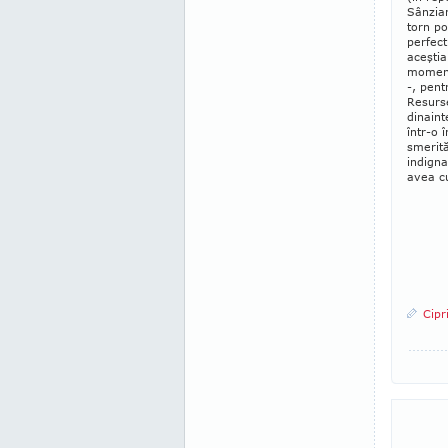
Sânzian
torn po
perfect
aceştia
momente
-, pent
Resurse
dinaint
într-o 
smerită
indigna
avea c
Cipr