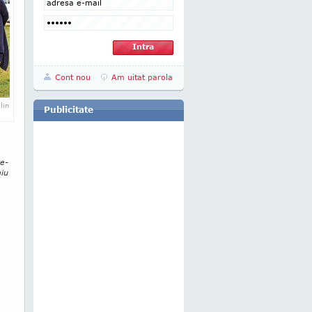
Cont nou
Am uitat parola
lin
Publicitate
re­
miu