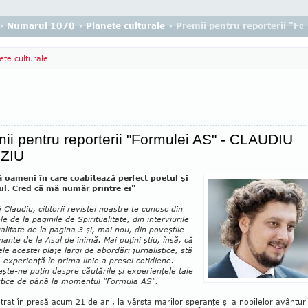
›
Numarul 1070
›
Planete culturale
› Premii pentru reporterii "
ete culturale
ii pentru reporterii "Formulei AS" - CLAUDIU
ZIU
ă oameni în care coabitează perfect poetul şi
ul. Cred că mă număr printre ei"
 Claudiu, cititorii revistei noastre te cu­nosc din
ele de la paginile de Spiritualitate, din interviurile
alitate de la pagina 3 şi, mai nou, din poveştile
ante de la Asul de inimă. Mai puţini ştiu, însă, că
ele acestei plaje largi de abordări jurnalistice, stă
 experienţă în prima linie a presei cotidiene.
şte-ne puţin despre căutările şi experienţele tale
istice de până la momentul "Formula AS".
trat în presă acum 21 de ani, la vârsta ma­rilor speranţe şi a nobilelor avânturi