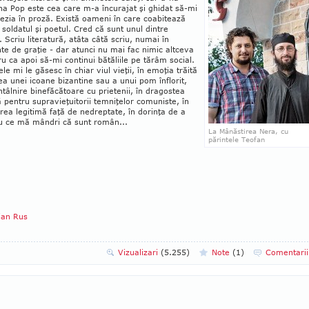
a Pop este cea care m-a încurajat şi ghidat să-mi
ezia în proză. Există oameni în care coabitează
 soldatul şi poetul. Cred că sunt unul dintre
. Scriu literatură, atâta câtă scriu, numai în
 de graţie - dar atunci nu mai fac nimic altceva
ru ca apoi să-mi continui bătăliile pe tărâm social.
le mi le găsesc în chiar viul vieţii, în emoţia trăită
ea unei icoane bizantine sau a unui pom înflorit,
întâlnire binefăcătoare cu prie­tenii, în dragostea
 pentru supra­vieţuitorii tem­niţelor comuniste, în
rea legitimă faţă de ne­dreptate, în dorinţa de a
u ce mă mân­dri că sunt român...
La Mânăstirea Nera, cu
părintele Teofan
ian Rus
Vizualizari
(5.255)
Note
(
1
)
Comentari