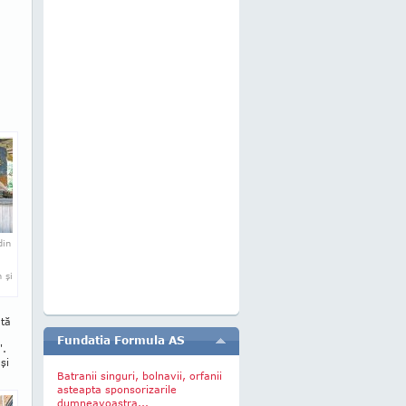
din
m
.
 şi
d
ată
Fundatia Formula AS
".
şi
Batranii singuri, bolnavii, orfanii
asteapta sponsorizarile
dumneavoastra...