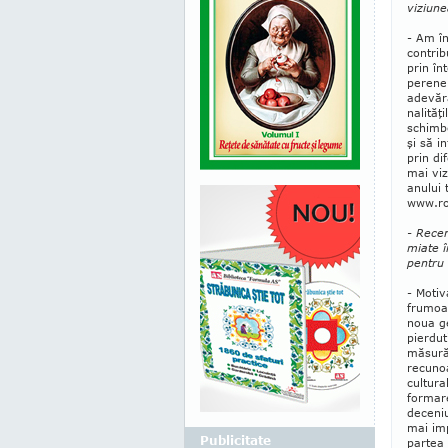
viziune
- Am în
contri­
prin în
perene
adevăra
nalităţ
schimbe
şi să i
prin di
mai viz
anului 
www.ro
- Recen
miate î
pentru 
- Motiv
frumoas
noua ge
pierdut
măsură
recunoa
cultural
formar
deceniu
mai imp
Publicitate
partea 