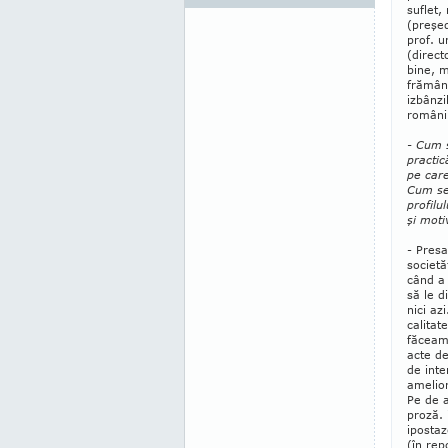
suflet,
(preşed
prof. u
(direct
bine, m
frământ
izbânzi
români
- Cum 
practic
pe care
Cum se
profilu
şi moti
- Pres
societă
când a 
să le d
nici az
calitat
făceam 
acte de
de inte
amelior
Pe de a
proză. 
ipostaz
(în rep