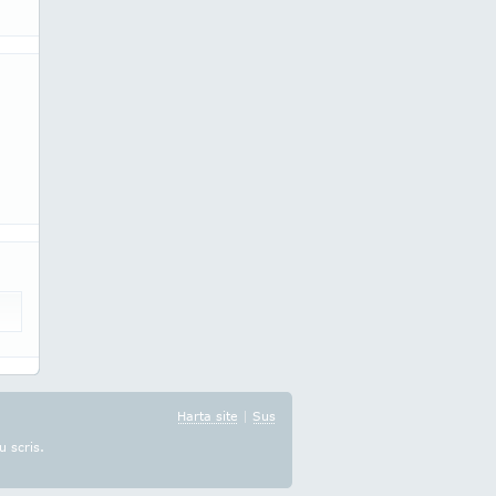
Harta site
|
Sus
u scris.