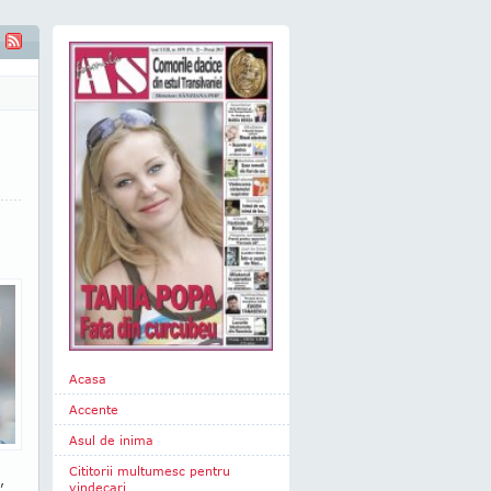
Formulei AS" - CLAUDIU TÂRZIU
Acasa
Accente
Asul de inima
Cititorii multumesc pentru
,
vindecari