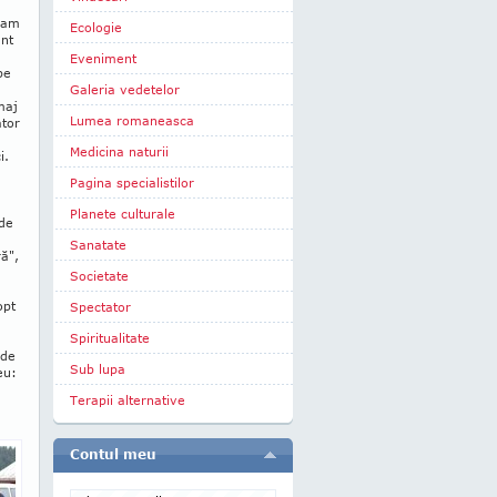
neam
Ecologie
ant
Eveniment
pe
Galeria vedetelor
maj
Lumea romaneasca
ator
Medicina naturii
i.
Pagina specialistilor
Planete culturale
 de
Sanatate
ră",
Societate
opt
Spectator
Spiritualitate
 de
Sub lupa
eu:
Terapii alternative
Contul meu