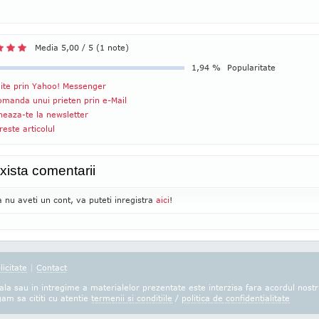
Media 5,00 / 5 (1 note)
1,94 %
Popularitate
ite prin Yahoo! Messenger
manda unui prieten prin e-Mail
eaza-te la newsletter
reste articolul
xista comentarii
 nu aveti un cont, va puteti inregistra
aici
!
licitate
|
Contact
la sau in intregime a materialelor prezentate este interzisa fara acordul nostr
gam sa cititi cu atentie
termenii si conditiile
/
politica de confidentialitate