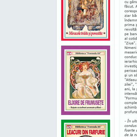
cu gând
făcut. 
cores­p
ziar bă
îndemnu
prima p
revoltă
pe band
al coti
"Ziua".
Ni­meni
meserie
conduce
ierarhi
investi
perioad
şi un s
"Atlasu
zilei",
ani, la
intensă
"Formul
complez
schimb 
profunz
- În ul
condus 
foarte 
de la n