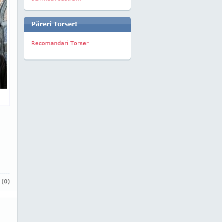
Păreri Torser!
Recomandari Torser
i
(0)