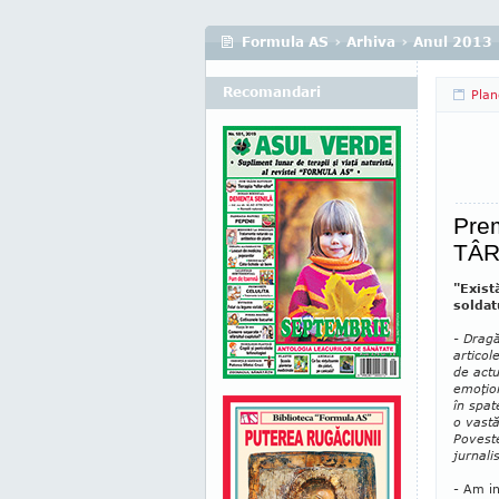
Formula AS
›
Arhiva
›
Anul 2013
Recomandari
Plan
Prem
TÂR
"Exist
soldat
- Dragă
articol
de actu
emoţion
în spat
o vastă
Poveste
jurnal
- Am in