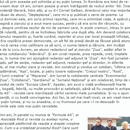
ul că prin aceasta pot schimba şi eu puţin lumea. În România era totul de re-
Aveam doar 19 ani, scriam poezie şi eram îndrăgostit de rockul anilor '60. Ţi
ondenţă literară, între alţii, şi cu d-l Cornel Galben, directorul celui mai import
căuan de atunci, "Deştep­tarea", care mi-a şi publicat o serie de poeme. La
l domniei sale, am scris primul reportaj, care mi-a schimbat via­ţa. A apărut 
agină a ziarului şi a avut mare succes, pentru că era scris din ră­runchi, cu
, despre umilirea zecilor de mii de oameni care, în acele vremuri, intrau în şo
ă rulantă, pentru că se închi­deau fabricile una după alta. Am devenit colabor
dianului respectiv şi, foarte curând, repor­ter al unui ziar local proaspăt în­fiinţat,
 Era copilăria presei democrate, un alt fel de presă de­cât se fă­cuse până atunc
 nu-ţi cerea vreo calificare ca să scrii, ci numai talent şi dăruire. Am învăţat
 de la Liviu Avram, pe atunci redactorul şef al ziarului "Ziua", astăzi aflat în
rea cotidianului "Ade­vărul". Şi am urcat re­pede, prea repede, cred, treptele
ce, în numai trei ani ajungând redactor-şef adjunct la "Ziua". Am fost jurnalist
gaţii, şef de secţie, redactor-şef adjunct, redactor-şef şi director, în diferite
e, al mai multor ziare şi reviste. Am construit şi condus un cotidian, "Ultima o
ăptămânal, "Aşa", lo­cale, şi patru lunare naţionale: "Crezul nostru", "Rost",
l lumii creştine" şi "Mişcarea". Am lucrat la cotidianele centrale "Eve­nimentul
 "Ziua", "Co­tidianul", "Gardianul" şi "Jurnalul Naţional" şi am co­laborat, timp de 
 postul de radio "Europa Liberă". Aşadar, am avut o viaţă profesională foarte
, bogată, febrilă, cu multe provocări şi satis­facţii, până să fiu cooptat în echipa
a AS" - revista care marchează vârful carierei mele jurnalis­tice. Şi nu o spun
enţă, ci cu toată convin­gerea. Aici fac, la cel mai înalt nivel, ce am visat me­r
puţin lumea, şi nu cu anasâna, ci cu fru­mosul pe care i-l re-descopăr în
imile sale cele mai puţin cercetate.
timii ani, în paralel cu munca la "Formula AS", ai
Asociaţia Rost şi revista cu acelaşi nu­me, o
apreciată platformă de reacţie a drep­tei creştine
oi. Cum s-a cristalizat proiec­tul Rost? Care sunt