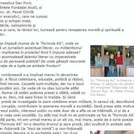
 maestrul Dan Puric
intele Fundaţiei Aiud), şi
niv. dr. Pavel Chirilă
or executiv), care ne cunosc
ie şi echipei mele,
ările, neîmplinirile şi
le şi care, la rândul lor, lucrează pentru renaş­terea morală şi spirituală a
lor.
se împacă munca de la "Formula AS", unde se
ă un jurnalism accentuat literar, cu militantismul
 implicarea în proiectul Rost îl impune adesea?
 acomodează talentul literar cu imperativele
lui de persoană publică? De unde găseşti resursele
vaţia de a lupta pe am­bele fronturi?
a românească s-a implicat mereu în deve­nirea
ţii. A făcut catehizare, educaţie, politică şi război,
Cu "Formula As" la biserica 
fost nevoie. Cauzele sunt multiple, dar nu e locul
Mislea, în pădurile de salcâ
din marginea Târgoviştei (st
iscutăm aici. Se vede că nu stau lucrurile altfel
Ciprian Rus, dr. Matei Florian
i. Numai că astăzi puterea presei a slăbit, odată cu
Dia Radu)
ea ei. Deci, mă aşez firesc în tradiţie. Şi când
presă de investigaţie la ziare cotidiene eram militant, în sensul că, dezvăluin
 corupţie, contribuiam la asanarea morală a socie­tăţii. Dacă presa este motiv
resul public, in­teresul public nu este doar de a afla ce se întâmplă, ci şi de a
a viaţa unei societăţi. Cu atât mai mult mi se potriveşte ce fac la "Formula AS
ltă parte, mi-am urmat mereu şi un alt vis, mai mare, acela de a scrie poezie 
"Formula AS" mi-a deschis drumul şi spre proză, căci o
cultivă în ambele sale
e: ficţională (la "Asul de inimă") şi non-fic­ţională
ortajele literare şi în anchetele sale). Iar d-na