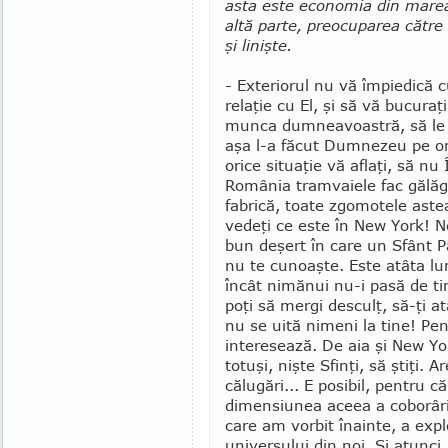
asta este economia din marea m
altă parte, preo­cuparea către
şi linişte.
- Exteriorul nu vă împiedică 
relaţie cu El, şi să vă bucuraţi
mun­ca dumnea­voastră, să le de
aşa l-a făcut Dumnezeu pe om,
orice situaţie vă aflaţi, să n
Ro­mânia tramvaiele fac gălăgie,
fa­brică, toate zgomotele astea
vedeţi ce este în New York! 
bun deşert în care un Sfânt P
nu te cunoaşte. Este atâta lu
încât nimănui nu-i pasă de tine
poţi să mergi desculţ, să-ţi at
nu se uită nimeni la tine! Pen
interesează. De aia şi New Yo
totuşi, nişte Sfinţi, să ştiţi. A
călugări... E posibil, pentru c
dimensiunea aceea a coborârii
care am vorbit înainte, a expl
universului din noi. Şi atunci,