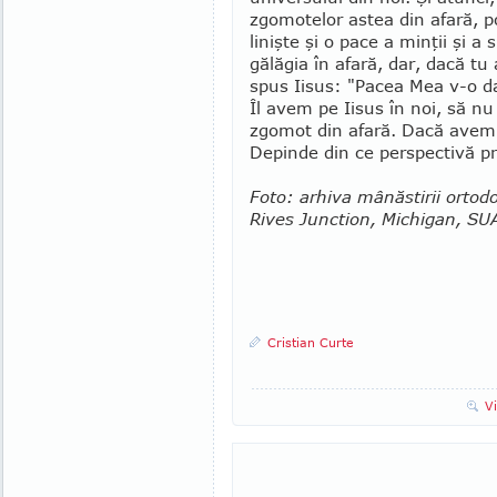
zgomotelor astea din afară, p
linişte şi o pace a minţii şi a
gălăgia în afară, dar, dacă tu a
spus Iisus: "Pacea Mea v-o da
Îl avem pe Iisus în noi, să nu 
zgomot din afară. Dacă avem pa
Depinde din ce perspectivă pri
Foto: arhiva mânăstirii ortod
Rives Junction, Michigan, SU
Cristian Curte
V