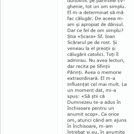
duhovnic pe părintele Ev­
ghe­nie, tot un om simplu.
El m-a determinat să mă
fac călugăr. De aceea m-
am şi apropiat de dânsul.
Dar ce fel de om simplu?
Ştia «Scara» Sf. Ioan
Scărarul pe de rost. Şi
veneau la el preoţii şi
călugării catolici. Toţi îl
admirau. Nu avea lecturi,
dar recita pe Sfinţii
Părinţi. Avea o memorie
extraordinară. El m-a
influen­ţat cel mai mult. La
un moment dat, mi-a
spus: «Să ştii că
Dumnezeu te-a adus în
închisoare pentru un
anumit scop». Ca orice
om, atunci când am ajuns
în închisoa­re, m-am
întrebat şi eu, în anumite