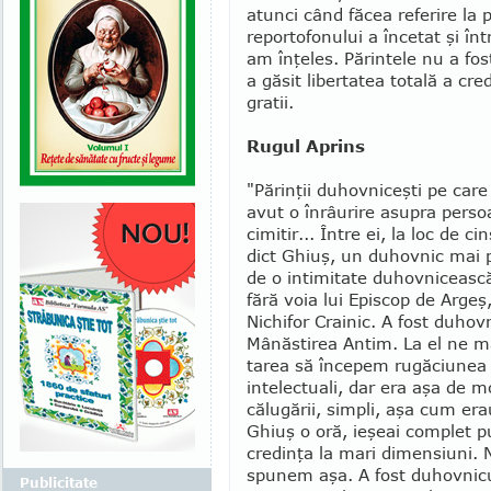
atunci când fă­cea referire la
reportofonului a în­ce­tat şi în
am înţeles. Părintele nu a fost
a găsit libertatea totală a cr
gratii.
Rugul Aprins
"Părinţii duhovniceşti pe care
avut o înrâu­rire asupra per­so
cimitir... Între ei, la loc de 
dict Ghiuş, un duhovnic mai p
de o intimitate duhov­niceasc
fără voia lui Episcop de Argeş
Nichifor Crai­nic. A fost du­hov
Mânăstirea Antim. La el ne mă
tarea să începem rugăciunea i
intelectuali, dar era aşa de m
călugării, simpli, aşa cum era
Ghiuş o oră, ieşeai com­plet p
credinţa la mari dimensiuni. 
spunem aşa. A fost duhovnicul i
Publicitate