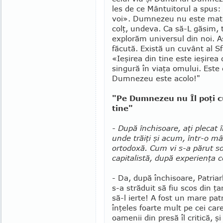
les de ce Mântuitorul a spus:
voi». Dumnezeu nu este materi
colţ, undeva. Ca să-L găsim, 
explorăm universul din noi. A
făcută. Există un cuvânt al S
«Ieşirea din tine este ieşirea
singură în viaţa omu­lui. Este
Dumnezeu este acolo!"
"Pe Dumnezeu nu Îl poţi c
tine"
- După închisoare, aţi plecat 
unde trăiţi şi acum, într-o mâ
ortodoxă. Cum vi s-a părut s
capitalistă, după experienţa 
- Da, după închisoare, Patriar
s-a străduit să fiu scos din 
să-l ierte! A fost un mare patr
înţeles foarte mult pe cei care
oamenii din presă îl critică, şi