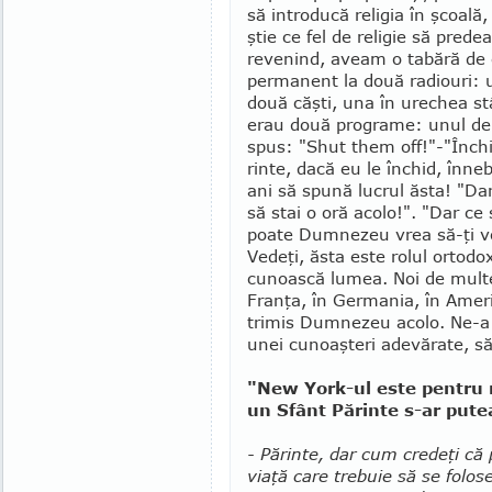
să introducă religia în şcoală
ştie ce fel de religie să prede
revenind, aveam o tabără de c
perma­nent la două radiouri: u
două căşti, una în urechea stâ
erau două pro­gra­­me: unul d
spus: "Shut them off!"-"În­chi
rinte, dacă eu le închid, în­ne­­
ani să spună lucrul ăsta! "Da
să stai o oră acolo!". "Dar ce 
poate Dum­nezeu vrea să-ţi vo
Vedeţi, ăsta este rolul ortodo
cunoască lumea. Noi de multe
Franţa, în Germania, în Ameri
trimis Dumnezeu acolo. Ne-a t
unei cu­noaş­teri adevărate, să
"New York-ul este pentru 
un Sfânt Părinte s-ar pute
- Părinte, dar cum credeţi că 
viaţă care trebuie să se folos