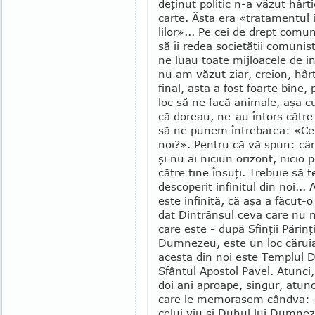
deţinut politic n-a văzut hârt
carte. Ăsta era «tratamentul in
lilor»... Pe cei de drept comu
să îi redea societăţii comunis
ne luau toate mijloacele de in
nu am văzut ziar, creion, hârt
final, asta a fost foarte bine, 
loc să ne facă animale, aşa c
că doreau, ne-au întors către 
să ne punem întrebarea: «C
noi?». Pentru că vă spun: când
şi nu ai niciun orizont, nicio 
către tine însuţi. Trebuie să 
descoperit infinitul din noi..
este infinită, că aşa a făcut-
dat Dintrânsul ceva care nu m
care este - după Sfinţii Părinţ
Dumnezeu, este un loc căruia 
acesta din noi este Templul
Sfântul Apostol Pavel. Atunci,
doi ani aproape, singur, atunc
care le memorasem cândva: «
celui viu şi Duhul lui Dumnez