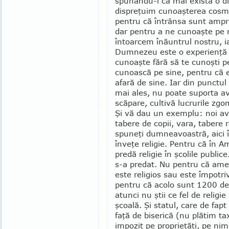
spunându-i că mai există o di
dispreţuim cunoaşterea cosmol
pentru că întrânsa sunt am­pr
dar pentru a ne cunoaşte pe 
întoarcem înăuntrul nostru, ia
Dumnezeu este o expe­rienţă 
cu­noaşte fără să te cu­noşti
cunoască pe sine, pentru că 
afară de sine. Iar din punctul 
mai ales, nu poate suporta ave
scăpare, cultivă lucrurile zgo
Şi vă dau un exemplu: noi a
tabere de copii, vara, tabere r
spuneţi dumneavoas­tră, aici 
înveţe religie. Pentru că în A
predă religie în şcolile publice
s-a predat. Nu pentru că ame
este religios sau este împotriva
pentru că acolo sunt 1200 de
atunci nu ştii ce fel de religie
şcoală. Şi statul, care de fap
faţă de bise­rică (nu plătim t
impozit pe proprietăţi, pe nim