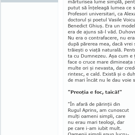
mărturi­sea lume simplă, pent
putut să înţe­leagă lumea ce s
Profesori univer­sitari, ca Al
doctorul şi poetul Va­sile Voic
Bene­dict Ghiuş. Era un mo­del. 
era de ajuns să-l văd. Duhovn
Nu era o con­trafacere, nu era 
după părerea mea, dacă vrei s
trăieşti o viaţă naturală. Pent
ta cu Dum­ne­zeu. Aşa cum e ţă
face o cruce mare di­mi­nea­ţa ş
multe ori şi nevasta, dar cre
rintesc, e cald. Există şi o du
de mari încât nu le dau voie s
"Preoţia e foc, taică!"
"În afară de părinţii din
Rugul Aprins, am cunoscut
mulţi oameni simpli, care
nu erau mari teologi, dar
pe care i-am iubit mult.
Oamenii simpli spun lucru­