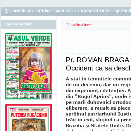
Formula AS
›
Arhiva
›
Anul 2013
›
Numarul 1059
›
Spiritual
Recomandari
Spiritualitate
Pr. ROMAN BRAGA - 
Occident ca să deschi
A stat în temniţele comun
de un deceniu, dar nu regr
din experienţa detenţiei. A
din "Rugul Aprins", unde 
pe marii duhovnici ortodoc
eliberare, a reuşit să plece
sprijinul patriarhului Iusti
trăit în exil, slujind ca pre
Brazilia şi Statele Unite. 