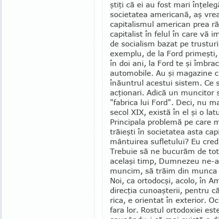
ştiţi că ei au fost mari înţel
societatea americană, aş vrea
capitalismul american prea rău
capitalist în felul în care vă 
de socialism bazat pe trusturi
exemplu, de la Ford primeşti, 
în doi ani, la Ford te şi îmbr
automobile. Au şi magazine cu
înăuntrul acestui sistem. Ce 
acţionari. Adică un muncitor
"fabrica lui Ford". Deci, nu m
secol XIX, există în el şi o lat
Principala problemă pe care 
trăieşti în societatea asta capi
mântui­rea sufletului? Eu cred
Trebuie să ne bucurăm de tot
acelaşi timp, Dum­ne­zeu ne-a
muncim, să trăim din munca 
Noi, ca orto­docşi, acolo, în
direcţia cunoaşterii, pentru c
rica, e orientat în exterior. Oc
fara lor. Rostul ortodoxiei es