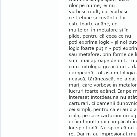
rilor pe nume; ei nu
vorbesc mult, dar vorbesc
ce trebuie şi cuvântul lor
este foarte adânc, de
multe ori în me­tafore şi în
pilde, pen­tru că ceea ce nu
poţi exprima logic - şi noi pu
logic foarte puţin - poţi expri
sau me­tafore, prin forme de 
sunt mai aproape de mit. Eu 
cum mito­logia greacă ne-a da
europeană, tot aşa mito­logia
nească, ţără­nească, ne-a dat 
mari, care vor­besc în metafo
lucruri foar­te adânci. Iar pe
interesat în­tot­deauna nu atâ
cărturari, ci oame­nii duhovni
cei sim­pli, pentru că ei au o
cială, pe care cărturarii nu o 
ei fiind mult mai complicaţi î
lor spiritua­lă. Nu spun că nu 
re. Dar m-au impresionat mu