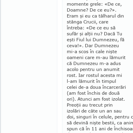
momente grele: «De ce,
Doamne? De ce eu?».
Eram şi eu ca tâlharul din
stânga Crucii, care
întreba: «De ce eu să
sufăr şi alţii nu? Dacă Tu
eşti Fiul lui Dumnezeu, fă
ceva!». Dar Dumnezeu
mi-a scos în cale nişte
oameni care m-au lămurit
că Dumnezeu m-a adus
acolo pentru un anumit
rost. Iar rostul acesta mi
l-am lămurit în timpul
celei de-a doua încarcerări
(am fost închis de două
ori). Atunci am fost izolat.
Preoţii au trecut prin
izolări de câte un an sau
doi, singuri în celule, pentru 
să devină nişte bestii, ca ani
spun că în 11 ani de închisoa