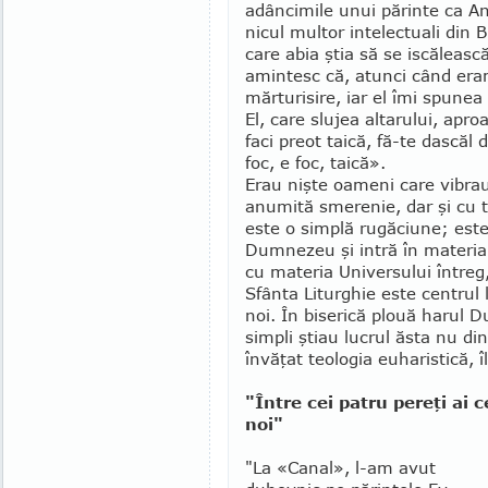
adânci­mile unui părinte ca An
nicul mul­tor intelectuali din 
care abia ştia să se iscăleasc
amin­tesc că, atunci când era
mărtu­ri­sire, iar el îmi spu­ne
El, care slujea altaru­lui, a­pr
faci preot tai­că, fă-te das­căl 
foc, e foc, taică».
Erau nişte oameni care vibrau
anumită smerenie, dar şi cu 
este o simplă rugăciune; este
Dumnezeu şi intră în materia p
cu materia Universului întreg, 
Sfânta Liturghie este centrul li
noi. În biserică plouă harul Du
simpli ştiau lucrul ăsta nu din
învăţat teologia euharistică, î
"Între cei patru pereţi ai c
noi"
"La «Canal», l-am avut