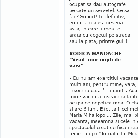
ocupat sa dau autografe
pe cate un servetel. Ce sa
fac? Suport! In definitiv,
eu mi-am ales meseria
asta, in care lumea te-
arata cu degetul pe strada
sau la piata, printre gulii!
RODICA MANDACHE
"Visul unor nopti de
vara"
- Eu nu am exercitiul vacant
multi ani, pentru mine, vara,
insemna ca... "Filmam!". Ac
mine vacanta inseamna faptu
ocupa de nepotica mea. O c
si are 6 luni. E fetita fiicei m
Maria Mihailopol... Zile, mai b
vacanta, inseamna si cele in 
spectacolul creat de fiica mea
regie - dupa "Jurnalul lui Mih