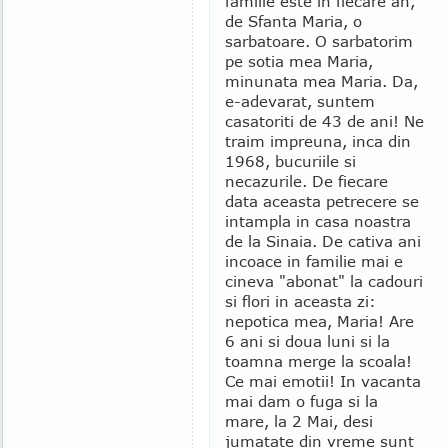
familie este in fiecare an,
de Sfanta Maria, o
sarbatoare. O sarbatorim
pe sotia mea Maria,
minunata mea Maria. Da,
e-adevarat, suntem
casatoriti de 43 de ani! Ne
traim impreuna, inca din
1968, bucuriile si
necazurile. De fiecare
data aceasta petrecere se
intampla in casa noastra
de la Sinaia. De cativa ani
incoace in familie mai e
cineva "abonat" la cadouri
si flori in aceasta zi:
nepotica mea, Maria! Are
6 ani si doua luni si la
toamna merge la scoala!
Ce mai emotii! In vacanta
mai dam o fuga si la
mare, la 2 Mai, desi
jumatate din vreme sunt