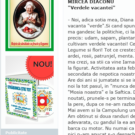
MIRCEA DIACONU
"Verdele vacantei"
- Noi, adica sotia mea, Diana
vacanta "verde".
Si cand spun
ma gandesc la politichie, ci la
precis: udam, sapam, plantam
cultivam verdele vacantei! C
Legume si flori! Tot ce creste
ardei, rosii, patrunjel, menta
ma crezi, sa stii ca vine Iarna
la figurat. Activitatea asta feb
secondata de nepotica noastr
Are doi ani si jumatate si se 
noi la tot pasul, in "munca d
"Mosia noastra" e la Saftica. 
noutati, prunele-s pe termina
la pere, dupa ce ne-am razboi
Mai avem si la Campulung un f
Am obtinut si doua randuri de
adevarata, cu gandul la ea 
barca cu motor. Nu numai ca n
Publicitate
nici n-am apucat s-o despac