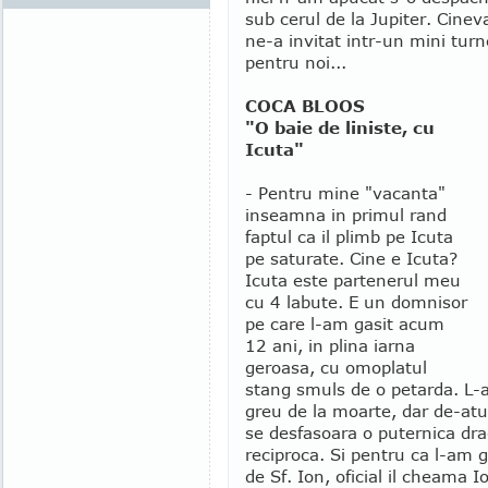
sub cerul de la Jupiter. Cine
ne-a invitat intr-un mini tur
pentru noi...
COCA BLOOS
"O baie de liniste, cu
Icuta"
- Pentru mine "vacanta"
inseamna in primul rand
faptul ca il plimb pe Icuta
pe saturate. Cine e Icuta?
Icuta este partenerul meu
cu 4 labute. E un domnisor
pe care l-am gasit acum
12 ani, in plina iarna
geroasa, cu omoplatul
stang smuls de o petarda. L-
greu de la moarte, dar de-atu
se desfasoara o puternica dr
reciproca. Si pentru ca l-am g
de Sf. Ion, oficial il cheama 