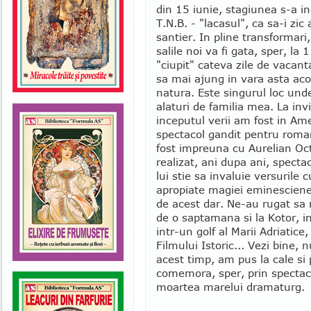
din 15 iunie, stagiunea s-a in
T.N.B. - "lacasul", ca sa-i zic 
santier. In pline transformari
salile noi va fi gata, sper, l
"ciupit" cateva zile de vacant
sa mai ajung in vara asta acolo
natura. Este singurul loc und
alaturi de familia mea. La inv
inceputul verii am fost in Ame
spectacol gandit pentru roma
fost impreuna cu Aurelian Oc
realizat, ani dupa ani, spect
lui stie sa invaluie versurile 
apropiate magiei eminesciene
de acest dar. Ne-au rugat sa
de o saptamana si la Kotor, i
intr-un golf al Marii Adriatice
Filmului Istoric... Vezi bine, 
acest timp, am pus la cale si
comemora, sper, prin spectac
moartea marelui dramaturg.