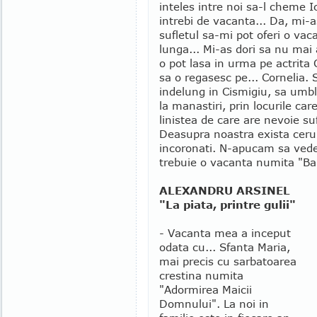
inteles intre noi sa-l cheme 
intrebi de vacanta... Da, mi-a
sufletul sa-mi pot oferi o vac
lunga... Mi-as dori sa nu mai 
o pot lasa in urma pe actrita 
sa o regasesc pe... Cornelia. 
indelung in Cismigiu, sa umbl
la manastiri, prin locurile car
linistea de care are nevoie su
Deasupra noastra exista cerul,
incoronati. N-apucam sa vedem
trebuie o vacanta numita "Baie
ALEXANDRU ARSINEL
"La piata, printre gulii"
- Vacanta mea a inceput
odata cu... Sfanta Maria,
mai precis cu sarbatoarea
crestina numita
"Adormirea Maicii
Domnului". La noi in