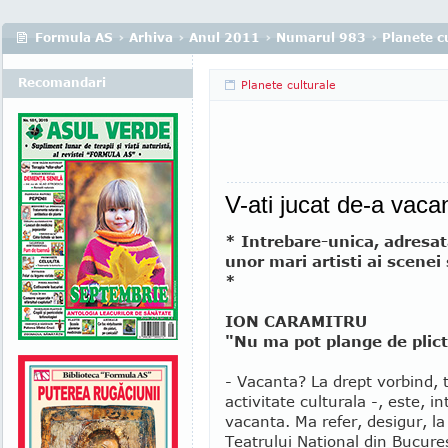
Formula AS
›
Arhiva
›
Anul 2011
›
Numarul 983
›
Planete c
Recomandari
Planete culturale
V-ati jucat de-a vaca
* Intrebare-unica, adresata
unor mari artisti ai scenei
*
ION CARAMITRU
"Nu ma pot plange de plict
- Vacanta? La drept vorbind, t
activitate culturala -, este, in
vacanta. Ma refer, desigur, la
Teatrului National din Bucures