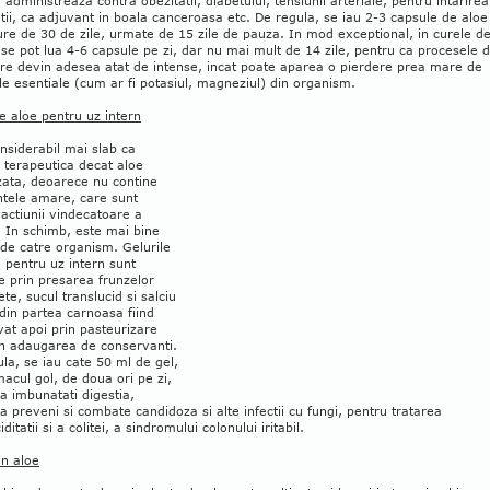
 administreaza contra obezitatii, diabetului, tensiunii arteriale, pentru intarirea
tii, ca adjuvant in boala canceroasa etc. De regula, se iau 2-3 capsule de aloe
cure de 30 de zile, urmate de 15 zile de pauza. In mod exceptional, in curele d
 se pot lua 4-6 capsule pe zi, dar nu mai mult de 14 zile, pentru ca procesele 
are devin adesea atat de intense, incat poate aparea o pierdere prea mare de
e esentiale (cum ar fi potasiul, magneziul) din organism.
e aloe pentru uz intern
nsiderabil mai slab ca
 terapeutica decat aloe
izata, deoarece nu contine
ntele amare, care sunt
actiunii vindecatoare a
. In schimb, este mai bine
 de catre organism. Gelurile
 pentru uz intern sunt
e prin presarea frunzelor
te, sucul translucid si salciu
din partea carnoasa fiind
at apoi prin pasteurizare
in adaugarea de conservanti.
la, se iau cate 50 ml de gel,
acul gol, de doua ori pe zi,
a imbunatati digestia,
a preveni si combate candidoza si alte infectii cu fungi, pentru tratarea
ditatii si a colitei, a sindromului colonului iritabil.
in aloe