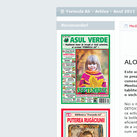
Formula AS
›
Arhiva
›
Anul 2011
Recomandari
Medi
ALOE
Este u
in pre
cunosc
Mentio
tablit
o vech
Nici o 
DETOXIF
ca acti
la boli
eficie
de a vo
cum se 