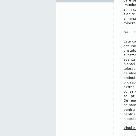
care se
imunita
zi, in 
slabire
elimin
mineral
Gelul d
Este co
actiune
cristal
substa
esenta 
plantei
tolerat
de aloe
obtinut
proaspe
extras 
conserv
sau pr
De regu
pe stom
pentru 
pentru 
hiperaci
Vinul d