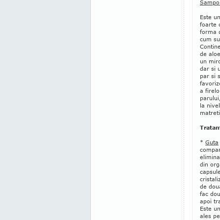
Sampon
Este un
foarte 
forma d
cum su
Contine
de aloe
un miro
dar si 
par si
favori
a firel
parului
la nive
matreti
Tratam
*
Guta
compar
elimina
din or
capsule
cristal
de dou
fac do
apoi tr
Este u
ales p