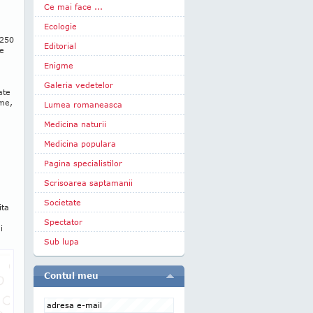
Ce mai face ...
Ecologie
 250
Editorial
le
Enigme
Galeria vedetelor
ate
ame,
Lumea romaneasca
Medicina naturii
Medicina populara
Pagina specialistilor
Scrisoarea saptamanii
Societate
ita
Spectator
i
Sub lupa
Contul meu