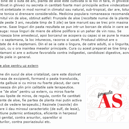
bine de o suta de ani, planta de aloe este cultivata si la noi in tara, in ghivece
ltivat in ghiveci nu secreta in cantitati foarte mari principiile active vindecatoa
nt sintetizate in mod normal in climatul sau natural, sub-tropical, dar are, totu
une tonica si drenoare considerabila. Medicina populara romaneasca recomand
itul vin de aloe, obtinut astfel: Frunzele de aloe (recoltate numai de la plante
de peste 3 ani, neudate timp de 5 zile) se taie marunt sau se trec prin masina
arne. Sase linguri din pasta rezultata se pun intr-un borcan de sticla in care se
uga: noua linguri de miere de albine poliflora si un pahar de vin rosu. Se
izeaza bine amestecul, apoi borcanul se acopera cu capac si se pune la mace
 o saptamana, la loc intunecos, racoros si uscat. Produsul obtinut are o
itate de 4-6 saptamani. Din el se ia cate o lingura, de catre adulti, si o lingurita
opii, cu o ora inaintea meselor principale. Cura cu acest preparat se tine timp 
tamani si are o actiune favorabila contra indigestiei, candidozei digestive, acn
 de piele in general.
e aloe pentru uz extern
ne din sucul de aloe cristalizat, care este dizolvat
masa de excipienti, formand o pasta translucida,
ta galbuie si cu miros nu foarte placut, dar care
eaza din plin prin calitatile sale terapeutice.
le "de aloe" pentru uz extern, cu miros foarte
sau lipsite de miros, de regula, contin fie cantitati
iente de aloe, fie partea de planta mai putin activa
ct de vedere terapeutic.) Rezinele (rasinile) din
are ii dau mirosul caracteristic (de sulf, de lesie),
tiune puternic antiseptica, eficienta in herpesul
i genital, contra arsurilor, oparelilor si
urilor, contra psoriazisului etc.