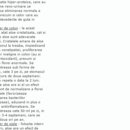
atie hiper-proteica, care au
me reno-urinare ce
ica eliminarea normala a
precum si celor care au
ntecedente de guta in
.
er de colon
- la acest
 atat aloe cristalizata, cat si
e aloe sunt adevarate
ri. Cristalele amare de aloe
onul la treaba, impiedicand
a constipatiei, proliferarea
or maligne in colon (au si
ntioxidant), precum si
a florei anormale. Se
streaza sub forma de
, cate 3 pe zi, pe stomacul
 cure de doua saptamani.
 repeta o data la 2 luni.
e aloe are si el un efect
nt de normalizare a florei
nale (favorizeaza
area bacteriilor
oase), aducand in plus o
 antiinflamatoare. Se
treaza cate 50 ml pe zi, in
e 3-4 saptamani, care se
doua ori pe an.
r de piele
- folosita intern
rn, aloe are un efect de