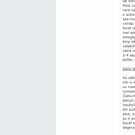
De mai 
Aloe cu
care su
o acti
asa-num
varsta 
tocat c
mai ada
omogen
timp de
valabil
catre c
2-4 sap
bolilor
Gelul d
Se obti
intr-o 
cu nuan
compens
(Geluri
placut 
insufic
din pun
aloe, c
au o ac
bucal s
degerat