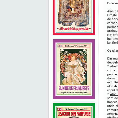
Descri
Aloe es
Creste 
de spec
carnoas
perioad
arabe,
Majorit
inaltim
iar flo
Ce pla
Din mul
deoseb
*
Aloe
comerci
pentru
domeniu
in cult
albastr
rapid d
*
Aloe
semide
impresi
unde si
remarca
extern,
oftalmo