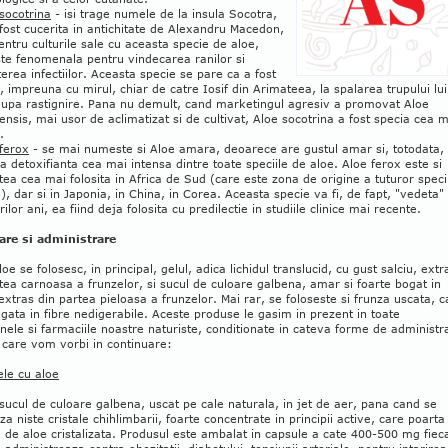
socotrina
- isi trage numele de la insula Socotra,
fost cucerita in antichitate de Alexandru Macedon,
entru culturile sale cu aceasta specie de aloe,
te fenomenala pentru vindecarea ranilor si
rea infectiilor. Aceasta specie se pare ca a fost
a, impreuna cu mirul, chiar de catre Iosif din Arimateea, la spalarea trupului lui
 dupa rastignire. Pana nu demult, cand marketingul agresiv a promovat Aloe
nsis, mai usor de aclimatizat si de cultivat, Aloe socotrina a fost specia cea m
.
ferox
- se mai numeste si Aloe amara, deoarece are gustul amar si, totodata,
a detoxifianta cea mai intensa dintre toate speciile de aloe. Aloe ferox este si
tea cea mai folosita in Africa de Sud (care este zona de origine a tuturor speci
), dar si in Japonia, in China, in Corea. Aceasta specie va fi, de fapt, "vedeta"
ilor ani, ea fiind deja folosita cu predilectie in studiile clinice mai recente.
are si administrare
loe se folosesc, in principal, gelul, adica lichidul translucid, cu gust salciu, extr
tea carnoasa a frunzelor, si sucul de culoare galbena, amar si foarte bogat in
 extras din partea pieloasa a frunzelor. Mai rar, se foloseste si frunza uscata, c
gata in fibre nedigerabile. Aceste produse le gasim in prezent in toate
ele si farmaciile noastre naturiste, conditionate in cateva forme de administr
 care vom vorbi in continuare:
ele cu aloe
sucul de culoare galbena, uscat pe cale naturala, in jet de aer, pana cand se
a niste cristale chihlimbarii, foarte concentrate in principii active, care poarta
de aloe cristalizata. Produsul este ambalat in capsule a cate 400-500 mg fiec