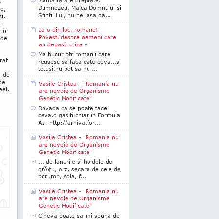
Mama ta are dreptate.
.
Dumnezeu, Maica Domnului si
re,
Sfintii Lui, nu ne lasa da...
si,
a
Ia-o din loc, romane! -
 in
Povesti despre oameni care
 de
au depasit criza -
Ma bucur ptr romanii care
rat
reusesc sa faca cate ceva...si
totusi,nu pot sa nu ...
, de
de
Vasile Cristea - "Romania nu
eei,
are nevoie de Organisme
Genetic Modificate"
Dovada ca se poate face
ceva,o gasiti chiar in Formula
As: http://arhiva.for...
Vasile Cristea - "Romania nu
are nevoie de Organisme
Genetic Modificate"
... de lanurile si holdele de
grÃ¢u, orz, secara de cele de
porumb, soia, f...
Vasile Cristea - "Romania nu
are nevoie de Organisme
Genetic Modificate"
Cineva poate sa-mi spuna de