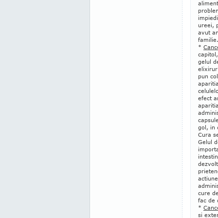
aliment
proble
impied
ureei, 
avut a
familie
*
Canc
capitol,
gelul d
elixiru
pun col
apariti
celulel
efect a
apariti
admini
capsule
gol, in
Cura se
Gelul d
importa
intesti
dezvolt
prieten
actiune
adminis
cure d
fac de 
*
Cance
si exte