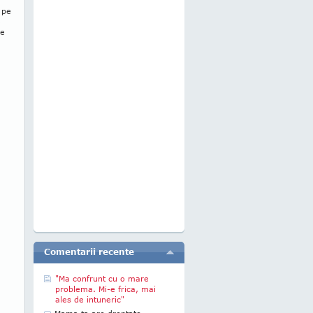
 pe
e
de
Comentarii recente
"Ma confrunt cu o mare
problema. Mi-e frica, mai
ales de intuneric"