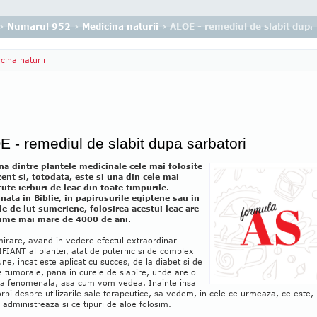
›
Numarul 952
›
Medicina naturii
› ALOE - remediul de slabit dupa
cina naturii
 - remediul de slabit dupa sarbatori
na dintre plantele medicinale cele mai folosite
zent si, totodata, este si una din cele mai
ute ierburi de leac din toate timpurile.
nata in Biblie, in papirusurile egiptene sau in
ele de lut sumeriene, folosirea acestui leac are
ime mai mare de 4000 de ani.
mirare, avand in vedere efectul extraordinar
IANT al plantei, atat de puternic si de complex
une, incat este aplicat cu succes, de la diabet si de
le tumorale, pana in curele de slabire, unde are o
nta fenomenala, asa cum vom vedea. Inainte insa
rbi despre utilizarile sale terapeutice, sa vedem, in cele ce urmeaza, ce este,
administreaza si ce tipuri de aloe folosim.