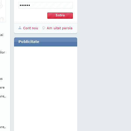
Cont nou
Am uitat parola
ai
Publicitate
ilor
as
are
are,
are,