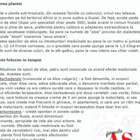
erea plantei
te o planta sub-tropicala, din aceeasi familie cu usturoiul, crinul sau laleaua.
spontan pe tot teritoriul Africii si in zona sudica a Rusiei. De fapt, exista peste
ii de aloe (dupa unii specialisti chiar peste 300), toate avand in comun frunze
e si pline de seva, preferinta pentru caldura si adaptarea extraordinara la
ele secetoase indelungate. Se pare ca numele de "aloe" provine din dialectele
 unde "aloeh" inseamna "seva amara".
atea speciilor de aloe cu intrebuintari medicinale au pana la un metru si jumat
e, 12-14 frunze carnoase, cu o greutate care poate ajunge pana la 1,5 kilogr
rile sunt de diverse culori, de la alb-galbui, pana la rosu intens sau chiar violet.
nte folosim in terapie
titudinea de specii de aloe, patru sunt cunoscute ca avand efecte medicinale
ite. Acestea sunt:
 barbadensis
(cunoscuta si ca Aloe vulgaris) - a fost denumita, in scopuri
ale, chiar Aloe vera, adica adevarata aloe, o denumire meritata doar partial,
 ca vom vedea ca are cateva surate care o depasesc la multe capitole, in
l eficientei terapeutice. Aloe barbadensis are doua varietati: cea verde, folos
ura, care trebuie sa creasca vreme de 5 ani pana ajunge la maturitate, si cea
uie, care creste mai frecvent in ghivece, in apartament, si care are un ritm ma
e maturizare, putand fi folosita in scopuri terapeutice dupa doar trei ani.
 arborescens
- creste spontan in zonele calde si
sertice din Rusia, avand dimensiuni
onante, apropiate de cele ale unui arbore, de
 numele. Efectele sale medicinale au fost
te de cercetatorii rusi, mai ales pentru uzul
 planta fiind folosita contra afectiunilor
logice si a celor cutanate.