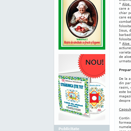
*
Aloe 
care a 
chiar p
care es
combate
folosit
Iisus,
barbade
folosita
*
Aloe 
actiune
varieta
de aloe
urmator
Prepar
De la a
din par
rasini,
este bo
magazin
despre
Capsul
Contin 
formeaz
numele 
Publicitate