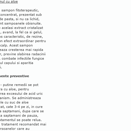
ul cu aloe
 sampon fitoterapeutic,
concentrat, prezentat sub
e pasta, si nu ca lichid,
nt sampoanele obisnuite.
 acelasi extract cristalizat
, avand, la fel ca si gelul,
s caracteristic, de rezine,
un efect extraordinar pentru
 scalp. Acest sampon
zeaza cresterea mai rapida
or, previne slabirea radacinii
, combate infectiile fungice
lul capului si aparitia
i.
ente preventive
- putine remedii se pot
a cu aloe, pentru
rea excesului de acid uric
ganism. Se administreaza
le cu suc de aloe
izat, cate 3-4 pe zi, in cure
a saptamani, dupa care se
ua saptamani de pauza,
atamentul se poate relua.
n tratament recomandat mai
ersoanelor care au