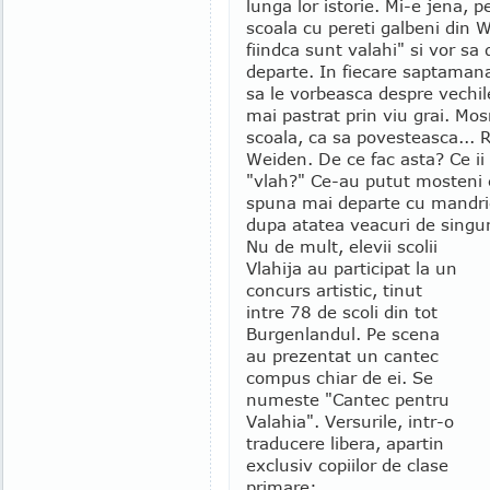
lunga lor istorie. Mi-e jena, p
scoala cu pereti galbeni din 
fiindca sunt valahi" si vor sa
departe. In fiecare saptamana, 
sa le vorbeasca despre vechile
mai pastrat prin viu grai. Mos
scoala, ca sa povesteasca... 
Weiden. De ce fac asta? Ce i
"vlah?" Ce-au putut mosteni ei
spuna mai departe cu mandrie 
dupa atatea veacuri de singur
Nu de mult, elevii scolii
Vlahija au participat la un
concurs artistic, tinut
intre 78 de scoli din tot
Burgenlandul. Pe scena
au prezentat un cantec
compus chiar de ei. Se
numeste "Cantec pentru
Valahia". Versurile, intr-o
traducere libera, apartin
exclusiv copiilor de clase
primare: