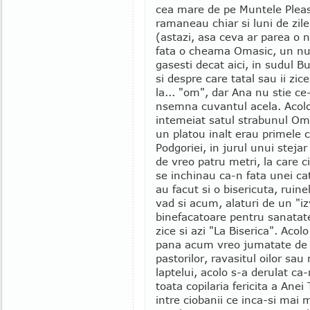
cea mare de pe Muntele Pleasa
ramaneau chiar si luni de zile
(astazi, asa ceva ar parea o 
fata o cheama Omasic, un n
gasesti decat aici, in sudul B
si despre care tatal sau ii zic
la... "om", dar Ana nu stie ce
nsemna cuvantul acela. Acolo,
intemeiat satul strabunul Om
un platou inalt erau primele 
Podgoriei, in jurul unui steja
de vreo patru metri, la care ci
se inchinau ca-n fata unei ca
au facut si o bisericuta, ruine
vad si acum, alaturi de un "i
binefacatoare pentru sanatate.
zice si azi "La Biserica". Acol
pana acum vreo jumatate de 
pastorilor, ravasitul oilor sa
laptelui, acolo s-a derulat ca
toata copilaria fericita a Ane
intre ciobanii ce inca-si mai