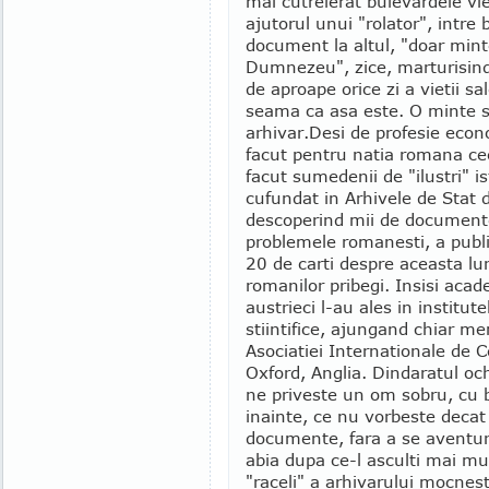
mai cutreierat bulevardele vi
ajutorul unui "rolator", intre 
document la altul, "doar mint
Dumnezeu", zice, marturisind
de aproape orice zi a vietii 
seama ca asa este. O minte sc
arhivar.
Desi de profesie econo
facut pentru natia romana ce
facut sumedenii de "ilustri" is
cufundat in Arhivele de Stat 
descoperind mii de documente
problemele romanesti, a publ
20 de carti despre aceasta lun
romanilor pribegi. Insisi acad
austrieci l-au ales in institute
stiintifice, ajungand chiar m
Asociatiei Internationale de C
Oxford, Anglia. Dindaratul och
ne priveste un om sobru, cu bu
inainte, ce nu vorbeste decat
documente, fara a se aventura
abia dupa ce-l asculti mai mul
"raceli" a arhivarului mocnes