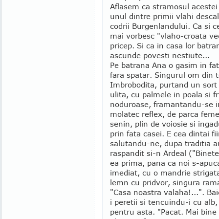
Aflasem ca stramosul acestei f
unul dintre primii vlahi descal
codrii Burgenlandului. Ca si ce
mai vorbesc "vlaho-croata vec
pricep. Si ca in casa lor batr
ascunde povesti nestiute...
Pe batrana Ana o gasim in fat
fara spatar. Singurul om din t
Imbrobodita, purtand un sort 
ulita, cu palmele in poala si
noduroase, framantandu-se inc
molatec reflex, de parca femei
senin, plin de voiosie si ingad
prin fata casei. E cea dintai 
salutandu-ne, dupa traditia a
raspandit si-n Ardeal ("Binet
ea prima, pana ca noi s-apuc
imediat, cu o mandrie strigat
lemn cu pridvor, singura rama
"Casa noastra valaha!...". Ba
i peretii si tencuindu-i cu alb
pentru asta. "Pacat. Mai bine 