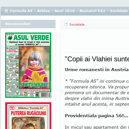
Formula AS
›
Arhiva
›
Anul 2010
›
Numarul 942
›
Societate
Recomandari
Societate
"Copii ai Vlahiei sun
Urme romanesti in Austria
* "Formula AS" isi continua 
recuperare istorica. Va prop
premiera un documentar de e
despre vlahii din inima Austri
intalnit anul acesta, in septe
Providentiala pagina 56!...
In micul sau apartament din 