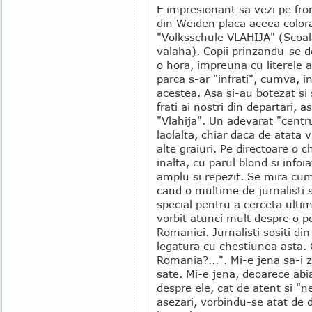
E impresionant sa vezi pe front
din Weiden placa aceea color
"Volksschule VLAHIJA" (Scoal
valaha). Copii prinzandu-se d
o hora, impreuna cu literele a
parca s-ar "infrati", cumva, in
acestea. Asa si-au botezat si 
frati ai nostri din departari, 
"Vlahija". Un adevarat "centru 
laolalta, chiar daca de atata
alte graiuri. Pe directoare o
inalta, cu parul blond si infoi
amplu si repezit. Se mira cum
cand o multime de jurnalisti s
special pentru a cerceta ultim
vorbit atunci mult despre o p
Romaniei. Jurnalisti sositi din
legatura cu chestiunea asta. 
Romania?...". Mi-e jena sa-i z
sate. Mi-e jena, deoarece abi
despre ele, cat de atent si "n
asezari, vorbindu-se atat de d