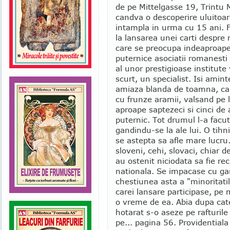
de pe Mittelgasse 19, Trintu 
candva o descoperire uluitoar
intampla in urma cu 15 ani. F
la lansarea unei carti despre 
care se preocupa indeaproape.
puternice asociatii romanesti 
al unor prestigioase institute
scurt, un specialist. Isi aminte
amiaza blanda de toamna, ca 
cu frunze aramii, valsand pe 
aproape saptezeci si cinci de 
puternic. Tot drumul l-a facut 
gandindu-se la ale lui. O tih
se astepta sa afle mare lucru.
sloveni, cehi, slovaci, chiar d
au ostenit niciodata sa fie re
nationala. Se impacase cu ga
chestiunea asta a "minoritatil
carei lansare participase, pe
o vreme de ea. Abia dupa catev
hotarat s-o aseze pe rafturile 
pe... pagina 56. Providentiala