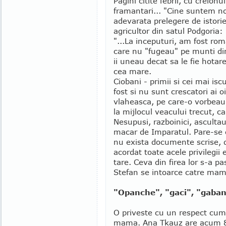
Pagini citite febril, cu creion
framantari... "Cine suntem noi
adevarata prelegere de istorie
agricultor din satul Podgoria:
"...La inceputuri, am fost rom
care nu "fugeau" pe munti din
ii uneau decat sa le fie hotar
cea mare.
Ciobani - primii si cei mai isc
fost si nu sunt crescatori ai o
vlaheasca, pe care-o vorbeau 
la mijlocul veacului trecut, ca
Nesupusi, razboinici, ascultau
macar de Imparatul. Pare-se c-
nu exista documente scrise, de
acordat toate acele privilegii
tare. Ceva din firea lor s-a p
Stefan se intoarce catre mama
"Opanche", "gaci", "gaban"
O priveste cu un respect cum
mama. Ana Tkauz are acum 88 