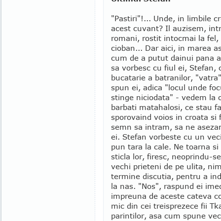
"Pastiri"!... Unde, in limbile 
acest cuvant? Il auzisem, intr-a
romani, rostit intocmai la fel,
cioban... Dar aici, in marea a
cum de a putut dainui pana a
sa vorbesc cu fiul ei, Stefan,
bucatarie a batranilor, "vatra"
spun ei, adica "locul unde foc
stinge niciodata" - vedem la 
barbati matahalosi, ce stau fa
sporovaind voios in croata si
semn sa intram, sa ne asezam
ei. Stefan vorbeste cu un vec
pun tara la cale. Ne toarna si
sticla lor, firesc, neoprindu-s
vechi prieteni de pe ulita, nime
termine discutia, pentru a in
la nas. "Nos", raspund ei imed
impreuna de aceste cateva co
mic din cei treisprezece fii T
parintilor, asa cum spune ve