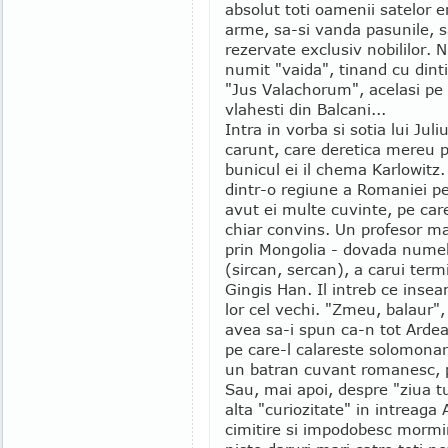
absolut toti oamenii satelor 
arme, sa-si vanda pasunile, sa 
rezervate exclusiv nobililor. 
numit "vaida", tinand cu dintii
"Jus Valachorum", acelasi pe c
vlahesti din Balcani...
Intra in vorba si sotia lui Ju
carunt, care deretica mereu p
bunicul ei il chema Karlowitz. E
dintr-o regiune a Romaniei p
avut ei multe cuvinte, pe care
chiar convins. Un profesor mag
prin Mongolia - dovada numele
(sircan, sercan), a carui term
Gingis Han. Il intreb ce insea
lor cel vechi. "Zmeu, balaur"
avea sa-i spun ca-n tot Ardeal
pe care-l calareste solomonaru
un batran cuvant romanesc, pas
Sau, mai apoi, despre "ziua t
alta "curiozitate" in intreaga A
cimitire si impodobesc mormint