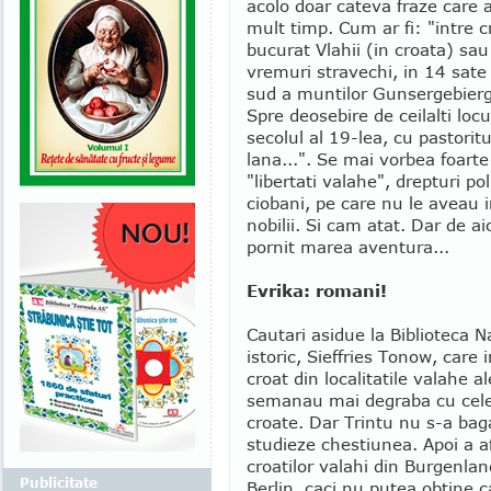
acolo doar cateva fraze care 
mult timp. Cum ar fi: "intre c
bucurat Vlahii (in croata) sau
vremuri stravechi, in 14 sate
sud a muntilor Gunsergebierge
Spre deosebire de ceilalti locu
secolul al 19-lea, cu pastoritu
lana...". Se mai vorbea foart
"libertati valahe", drepturi po
ciobani, pe care nu le aveau i
nobilii. Si cam atat. Dar de ai
pornit marea aventura...
Evrika: romani!
Cautari asidue la Biblioteca N
istoric, Sieffries Tonow, care
croat din localitatile valahe 
semanau mai degraba cu cele 
croate. Dar Trintu nu s-a baga
studieze chestiunea. Apoi a af
croatilor valahi din Burgenland
Publicitate
Berlin, caci nu putea obtine c