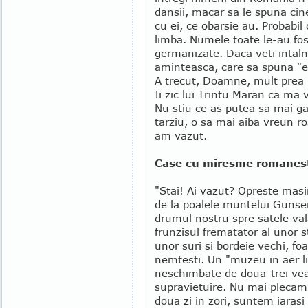
dansii, macar sa le spuna cin
cu ei, ce obarsie au. Probabil c
limba. Numele toate le-au fos
germanizate. Daca veti intal
aminteasca, care sa spuna "eu
A trecut, Doamne, mult prea 
Ii zic lui Trintu Maran ca ma 
Nu stiu ce as putea sa mai ga
tarziu, o sa mai aiba vreun ro
am vazut.
Case cu miresme romanes
"Stai! Ai vazut? Opreste masi
de la poalele muntelui Gunser
drumul nostru spre satele va
frunzisul frematator al unor s
unor suri si bordeie vechi, fo
nemtesti. Un "muzeu in aer li
neschimbate de doua-trei vea
supravietuire. Nu mai plecam
doua zi in zori, suntem iarasi