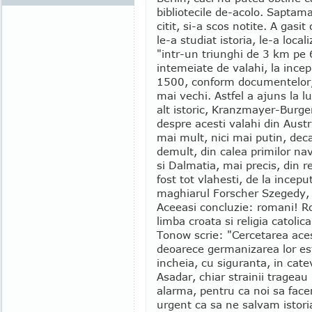
bibliotecile de-acolo. Saptama
citit, si-a scos notite. A gasit
le-a studiat istoria, le-a local
"intr-un triunghi de 3 km pe 
intemeiate de valahi, la incep
1500, conform documentelor,
mai vechi. Astfel a ajuns la l
alt istoric, Kranzmayer-Burger
despre acesti valahi din Austria
mai mult, nici mai putin, deca
demult, din calea primilor nav
si Dalmatia, mai precis, din r
fost tot vlahesti, de la incepu
maghiarul Forscher Szegedy, 
Aceeasi concluzie: romani! Ro
limba croata si religia catolica
Tonow scrie: "Cercetarea aces
deoarece germanizarea lor est
incheia, cu siguranta, in cate
Asadar, chiar strainii tragea
alarma, pentru ca noi sa fac
urgent ca sa ne salvam istoria