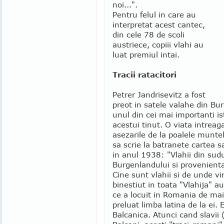
noi...".
Pentru felul in care au
interpretat acest cantec,
din cele 78 de scoli
austriece, copiii vlahi au
luat premiul intai.
Tracii ratacitori
Petrer Jandrisevitz a fost
preot in satele valahe din Bur
unul din cei mai importanti ist
acestui tinut. O viata intreag
asezarile de la poalele munte
sa scrie la batranete cartea s
in anul 1938: "Vlahii din sud
Burgenlandului si provenienta
Cine sunt vlahii si de unde vi
binestiut in toata "Vlahija" au
ce a locuit in Romania de mai 
preluat limba latina de la ei. 
Balcanica. Atunci cand slavii (