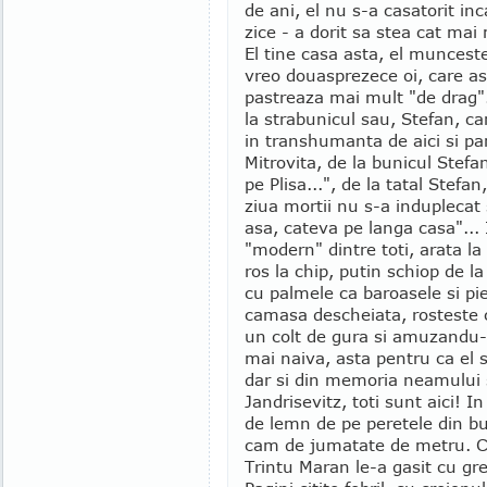
de ani, el nu s-a casatorit inc
zice - a dorit sa stea cat mai
El tine casa asta, el muncest
vreo douasprezece oi, care as
pastreaza mai mult "de drag".
la strabunicul sau, Stefan, ca
in transhumanta de aici si pa
Mitrovita, de la bunicul Stef
pe Plisa...", de la tatal Stef
ziua mortii nu s-a induplecat
asa, cateva pe langa casa"... 
"modern" dintre toti, arata l
ros la chip, putin schiop de 
cu palmele ca baroasele si pie
camasa descheiata, rosteste c
un colt de gura si amuzandu-s
mai naiva, asta pentru ca el st
dar si din memoria neamului
Jandrisevitz, toti sunt aici! I
de lemn de pe peretele din bu
cam de jumatate de metru. C
Trintu Maran le-a gasit cu gre