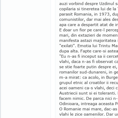
auzi vorbind despre Uzdinul s
copilaria si tineretea lui de 
parasit Romania, in 1973, du
comunistilor, dar mai ales de
apa care a despartit atat de 
E doar un fior pe care-l perce
mari, din extazieri de moment
manifesta astazi majoritatea i
"exilati". Emotia lui Trintu 
dupa alta. Fapte care-si astea
"Eu n-as fi inceput sa ii cerce
vlahi, daca n-as fi observat 
se stie foarte putin despre ei,
romanilor sud-dunareni, in ge
m-a mirat: ca acolo, in Burge
grupul etnic al croatilor ii re
acei oameni ca-s vlahi, deci ce
Austriecii sunt si ei toleranti
facem nimic. De parca nici n-
Odinioara, intreaga aceasta P
O Romanie mai mare, dac-as p
vlahi le zice oamenilor. Dar un