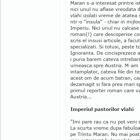
Maran s-a interesat printre ist
nici unul nu aflase vreodata 
vlahi izolati vreme de atatea 
ntr-o "insula" - chiar in mijlo
Imperiu. Nici unul nu calcase 
roman(!) care descoperise co
scris el insusi articole, a facu
specializati. Si totusi, peste t
Ignoranta. De cincisprezece a
i puna barem cateva intrebari
urneasca spre Austria. M-am n
intamplator, cateva file din t
acest om de acum batran, ca
dezamagit si fara prea mari s
primul reporter roman care va
Austria...
Imperiul pastorilor vlahi
"Imi pare rau ca nu pot veni si
La scurta vreme dupa fabuloas
pe Trintu Maran. Nu mai poate 