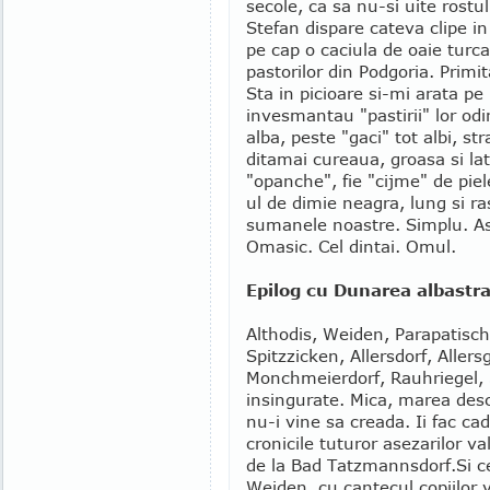
secole, ca sa nu-si uite rostul
Stefan dispare cateva clipe in
pe cap o caciula de oaie turc
pastorilor din Podgoria. Primi
Sta in picioare si-mi arata pe 
invesmantau "pastirii" lor od
alba, peste "gaci" tot albi, st
ditamai cureaua, groasa si lat
"opanche", fie "cijme" de pie
ul de dimie neagra, lung si r
sumanele noastre. Simplu. As
Omasic. Cel dintai. Omul.
Epilog cu Dunarea albastr
Althodis, Weiden, Parapatisc
Spitzzicken, Allersdorf, Allers
Monchmeierdorf, Rauhriegel, 
insingurate. Mica, marea desc
nu-i vine sa creada. Ii fac ca
cronicile tuturor asezarilor va
de la Bad Tatzmannsdorf.
Si c
Weiden, cu cantecul copiilor v