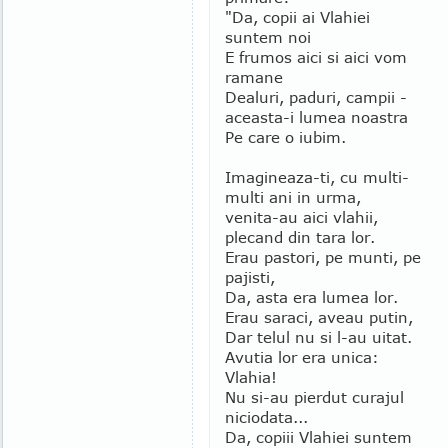
"Da, copii ai Vlahiei
suntem noi
E frumos aici si aici vom
ramane
Dealuri, paduri, campii -
aceasta-i lumea noastra
Pe care o iubim.
Imagineaza-ti, cu multi-
multi ani in urma,
venita-au aici vlahii,
plecand din tara lor.
Erau pastori, pe munti, pe
pajisti,
Da, asta era lumea lor.
Erau saraci, aveau putin,
Dar telul nu si l-au uitat.
Avutia lor era unica:
Vlahia!
Nu si-au pierdut curajul
niciodata...
Da, copiii Vlahiei suntem