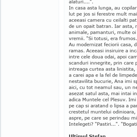
alaturi....".
In casa asta lunga, au copilari
lut pe jos si ferestre mult ma
aceeasi camera cu ceilalti pa
de un opait batran. Iar asta,
animale, pamanturi, multe oi 
vremii. "Si totusi, era frumos.
Au modernizat feciorii casa, da
ramas. Aceeasi insiruire a in
intre cele doua odai, apoi cam
scanduri innegrite, prin care p
intreaga curtea asta linistita,
a carei apa e la fel de limpe
nestavilita bucurie, Ana imi s
aici, cu tot neamul sau, un n
asezat satul asta, mai intai in
adica Muntele cel Plesuv. Im
pe cap si aratand o lipsa a par
crestetul muntelui odinioara, 
aspre, pe care se perindau mii
Intelegeti? "Pastiri...". "Bogat
Ultimul Stefan