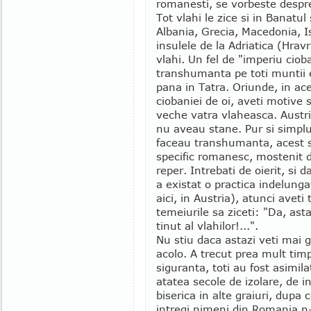
romanesti, se vorbeste despre 
Tot vlahi le zice si in Banatul
Albania, Grecia, Macedonia, Is
insulele de la Adriatica (Hravr
vlahi. Un fel de "imperiu ciob
transhumanta pe toti muntii e
pana in Tatra. Oriunde, in aces
ciobaniei de oi, aveti motive s
veche vatra vlaheasca. Austriec
nu aveau stane. Pur si simplu
faceau transhumanta, acest s
specific romanesc, mostenit d
reper. Intrebati de oierit, si d
a existat o practica indelunga
aici, in Austria), atunci aveti 
temeiurile sa ziceti: "Da, ast
tinut al vlahilor!...".
Nu stiu daca astazi veti mai 
acolo. A trecut prea mult tim
siguranta, toti au fost asimila
atatea secole de izolare, de 
biserica in alte graiuri, dupa 
intregi nimeni din Romania n-