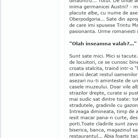
dinauntru... Totul. De unde au
inima germanicei Austrii? - m
placute albe, cu nume de asez
Oberpodgoria... Sate din apro
de care imi spusese Trintu M
pasionanta. Urme romanesti i
"Olah inseamna valah?..."
Sunt sate mici. Mici si tacut
de locuitori, ce se cunosc bine
croata stalcita, traind intr-o 
stranii decat restul oamenilor
asezari nu-ti aminteste de ur
casele muzeului. Doar vile al
strazilor drepte, curate si pust
mai sudic sat dintre toate: to
stradutele, gradinile cu gazon
Intreaga dimineata, timp de 
iesit macar pana-n curte, de
porti.
Toate cladirile sunt zavo
biserica, banca, magazinul sa
restaurantul... Abia foarte tar