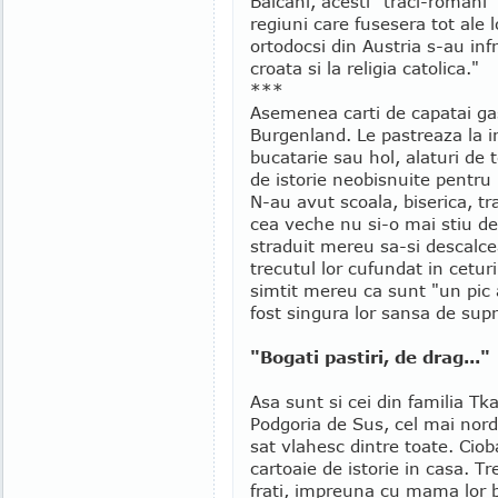
Balcani, acesti "traci-romani"
regiuni care fusesera tot ale l
ortodocsi din Austria s-au infr
croata si la religia catolica."
***
Asemenea carti de capatai gas
Burgenland. Le pastreaza la i
bucatarie sau hol, alaturi de t
de istorie neobisnuite pentru 
N-au avut scoala, biserica, tr
cea veche nu si-o mai stiu de 
straduit mereu sa-si descalce
trecutul lor cufundat in cetu
simtit mereu ca sunt "un pic 
fost singura lor sansa de supr
"Bogati pastiri, de drag..."
Asa sunt si cei din familia Tk
Podgoria de Sus, cel mai nordi
sat vlahesc dintre toate. Ciob
cartoaie de istorie in casa. T
frati, impreuna cu mama lor 