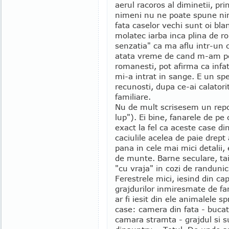
aerul racoros al diminetii, pr
nimeni nu ne poate spune nimi
fata caselor vechi sunt oi bla
molatec iarba inca plina de r
senzatia" ca ma aflu intr-un 
atata vreme de cand m-am per
romanesti, pot afirma ca infat
mi-a intrat in sange. E un spe
recunosti, dupa ce-ai calatorit
familiare.
Nu de mult scrisesem un repo
lup"). Ei bine, fanarele de pe
exact la fel ca aceste case d
caciulile acelea de paie drept
pana in cele mai mici detalii
de munte. Barne seculare, tai
"cu vraja" in cozi de randunica
Ferestrele mici, iesind din ca
grajdurilor inmiresmate de fan
ar fi iesit din ele animalele s
case: camera din fata - bucat
camara stramta - grajdul si su