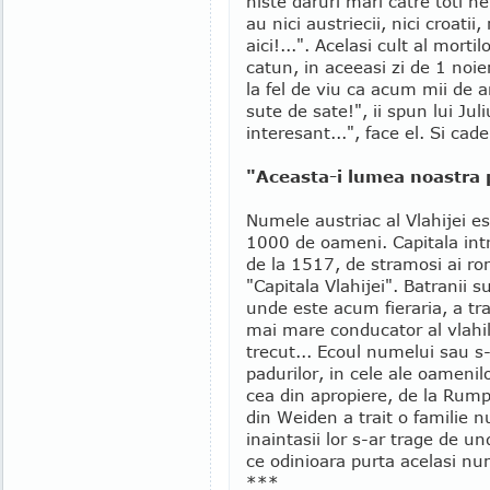
niste daruri mari catre toti ne
au nici austriecii, nici croatii
aici!...". Acelasi cult al mortil
catun, in aceeasi zi de 1 noie
la fel de viu ca acum mii de a
sute de sate!", ii spun lui Jul
interesant...", face el. Si cad
"Aceasta-i lumea noastra 
Numele austriac al Vlahijei
1000 de oameni. Capitala int
de la 1517, de stramosi ai rom
"Capitala Vlahijei". Batranii 
unde este acum fieraria, a tra
mai mare conducator al vlahil
trecut... Ecoul numelui sau s-
padurilor, in cele ale oamenil
cea din apropiere, de la Rump
din Weiden a trait o familie n
inaintasii lor s-ar trage de u
ce odinioara purta acelasi nu
***