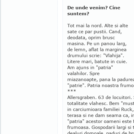
De unde venim? Cine
suntem?
Tot mai la nord. Alte si alte
sate ce par pustii. Cand,
deodata, oprim brusc
masina. Pe un panou larg,
de lemn, aflat la marginea
drumului scrie: "Vlahija".
Litere mari, batute in cuie.
Am ajuns in "patria"
valahilor. Spre
miazanoapte, pana la padurea 
"patrie". Patria noastra frumo
***
Allersgraben. 63 de locuitori. 
totalitate vlahesc. Bem "must
in carciumioara familiei Ruck
terasa si ne dam seama ca, i
"patria" acestor oameni este 
frumoasa. Gospodarii largi si t
dealuri domoale, paduri de bra