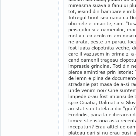
mireasma suava a fanului plu
tot, iesind din hambarele imb
Intregul tinut seamana cu Bu
obcinele ei insorite, simt "tus
peisajului si a oamenilor, ma
motivul ca acolo m-am nascut
ne arata, peste un parau, loc
fost luata clopotnita veche, d
care il vazusem in prima zi a 
cand oamenii trageau clopotul 
imprastie grindina. Toti din ne
pierde amintirea prin istorie: 
de lemn e plina de documente.
stradanie patimasa de a-si ra
unde venim noi? Cine suntem..
limpede c-au fost impinsi de t
spre Croatia, Dalmatia si Slove
au stat sub tutela a doi "grafi
Erododis, pana la eliberarea 
lumea stie istoria asta recenta
inceputuri? Erau altfel de oam
plateau dari si nu erau pusi l