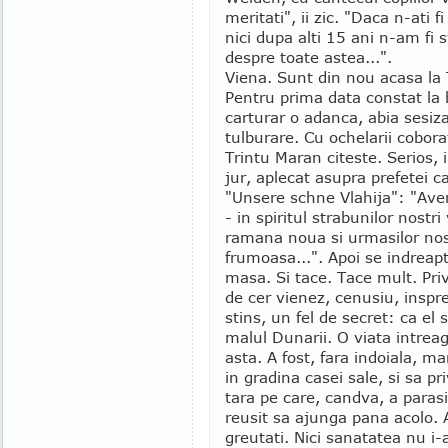
meritati", ii zic. "Daca n-ati f
nici dupa alti 15 ani n-am fi s
despre toate astea...".
Viena. Sunt din nou acasa la
Pentru prima data constat la 
carturar o adanca, abia sesiza
tulburare. Cu ochelarii cobora
Trintu Maran citeste. Serios, 
jur, aplecat asupra prefetei c
"Unsere schne Vlahija": "Ave
- in spiritul strabunilor nostri
ramana noua si urmasilor nostr
frumoasa...". Apoi se indreapt
masa. Si tace. Tace mult. Pri
de cer vienez, cenusiu, inspr
stins, un fel de secret: ca el 
malul Dunarii. O viata intreag
asta. A fost, fara indoiala, ma
in gradina casei sale, si sa pr
tara pe care, candva, a para
reusit sa ajunga pana acolo. A
greutati. Nici sanatatea nu i