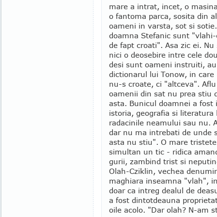
mare a intrat, incet, o masin
o fantoma parca, sosita din al
oameni in varsta, sot si soti
doamna Stefanic sunt "vlahi-c
de fapt croati". Asa zic ei. Nu
nici o deosebire intre cele do
desi sunt oameni instruiti, au 
dictionarul lui Tonow, in care
nu-s croate, ci "altceva". Aflu
oamenii din sat nu prea stiu 
asta. Bunicul doamnei a fost i
istoria, geografia si literatura
radacinile neamului sau nu. A
dar nu ma intrebati de unde s
asta nu stiu". O mare tristete 
simultan un tic - ridica amand
gurii, zambind trist si neputi
Olah-Cziklin, vechea denumire
maghiara inseamna "vlah", in
doar ca intreg dealul de deas
a fost dintotdeauna proprietat
oile acolo. "Dar olah? N-am st